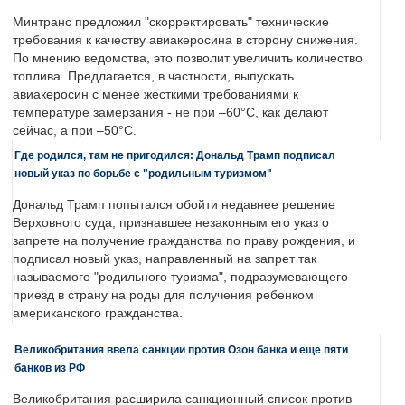
Минтранс предложил "скорректировать" технические
требования к качеству авиакеросина в сторону снижения.
По мнению ведомства, это позволит увеличить количество
топлива. Предлагается, в частности, выпускать
авиакеросин с менее жесткими требованиями к
температуре замерзания - не при –60°C, как делают
сейчас, а при –50°C.
Где родился, там не пригодился: Дональд Трамп подписал
новый указ по борьбе с "родильным туризмом"
Дональд Трамп попытался обойти недавнее решение
Верховного суда, признавшее незаконным его указ о
запрете на получение гражданства по праву рождения, и
подписал новый указ, направленный на запрет так
называемого "родильного туризма", подразумевающего
приезд в страну на роды для получения ребенком
американского гражданства.
Великобритания ввела санкции против Озон банка и еще пяти
банков из РФ
Великобритания расширила санкционный список против