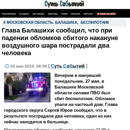
СПЕЦОПЕРАЦИЯ
СКАНДАЛЫ
ШОУ-БИЗНЕС
ЗДОРОВЬЕ
АРМИЯ
ШПИОНАЖ
НЕКРОЛОГ
ПОИСК ПО САЙТУ
#
МОСКОВСКАЯ ОБЛАСТЬ. БАЛАШИХА
,
БЕСПИЛОТНИК
Глава Балашихи сообщил, что при
падении обломков сбитого накануне
воздушного шара пострадали два
человека
[
С
уть
С
о
б
ытий
]
28 мая 2024, 08:58
Вечером в минувший
понедельник, 27 мая, в
Балашихе Московской
области силами ПВО был
сбит беспилотник. Обломки
упали на частный дом. Глава
городского округа Сергей Юров сообщил, что в
результате пострадали два человека, один из них
сейчас находится в больнице.
Министерство обороны сообщало, что около 21:00 в