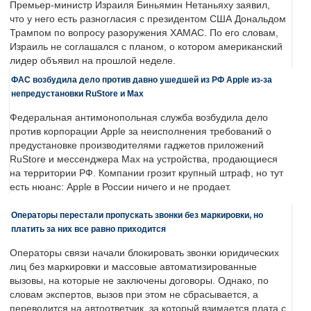
Премьер-министр Израиля Биньямин Нетаньяху заявил,
что у него есть разногласия с президентом США Дональдом
Трампом по вопросу разоружения ХАМАС. По его словам,
Израиль не соглашался с планом, о котором американский
лидер объявил на прошлой неделе.
ФАС возбудила дело против давно ушедшей из РФ Apple из-за
непредустановки RuStore и Max
Федеральная антимонопольная служба возбудила дело
против корпорации Apple за неисполнения требований о
предустановке производителями гаджетов приложений
RuStore и мессенджера Max на устройства, продающиеся
на территории РФ. Компании грозит крупный штраф, но тут
есть нюанс: Apple в России ничего и не продает.
Операторы перестали пропускать звонки без маркировки, но
платить за них все равно приходится
Операторы связи начали блокировать звонки юридических
лиц без маркировки и массовые автоматизированные
вызовы, на которые не заключены договоры. Однако, по
словам экспертов, вызов при этом не сбрасывается, а
переводится на автоответчик, за который взимается плата с