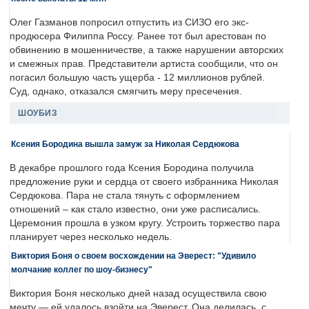
Олег Газманов попросил отпустить из СИЗО его экс-
продюсера Филиппа Россу. Ранее тот был арестован по
обвинению в мошенничестве, а также нарушении авторских
и смежных прав. Представители артиста сообщили, что он
погасил большую часть ущерба - 12 миллионов рублей.
Суд, однако, отказался смягчить меру пресечения.
ШОУБИЗ
Ксения Бородина вышла замуж за Николая Сердюкова
В декабре прошлого года Ксения Бородина получила
предложение руки и сердца от своего избранника Николая
Сердюкова. Пара не стала тянуть с оформлением
отношений – как стало известно, они уже расписались.
Церемония прошла в узком кругу. Устроить торжество пара
планирует через несколько недель.
Виктория Боня о своем восхождении на Эверест: "Удивило
молчание коллег по шоу-бизнесу"
Виктория Боня несколько дней назад осуществила свою
мечту — ей удалось взойти на Эверест. Она делилась, с