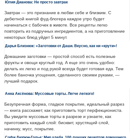
Юлия Дианова: Не просто завтрак
Завтрак — это признание в любви себе и близким. С
дебютной книгой фуд-блогера каждое утро будет
начинаться с бабочек в животе. Все рецепты легко
повторить из подручных ингредиентов, а на приготовление
некоторых блюд уйдет 5 минут.
Дарья Близнюк: «Заготовки от Даши. Вкусно, как ни «крути»!
Домашние заготовки — простой способ есть полезные
фрукты и овощи круглый год. А еще это очень удобно:
делать их легко и под рукой всегда будет готовая еда. Тем
более баночка угощения, сделанного своими руками, —
лучший подарок.
Анна Аксёнова: Муссовые торты. Легче легкого!
Безупречная форма, гладкое покрытие, идеальный разрез
— книга расскажет, как приготовить торт перфекциониста.
Вы увидите муссовые торты в разрезе и узнаете, как
приготовить каждый слой: бисквит, хрустящий слой,
начинку, мусс, покрытие.
Софи Дюпюи-Голье: Мир хлеба. 100 лучших рецептов домашнего