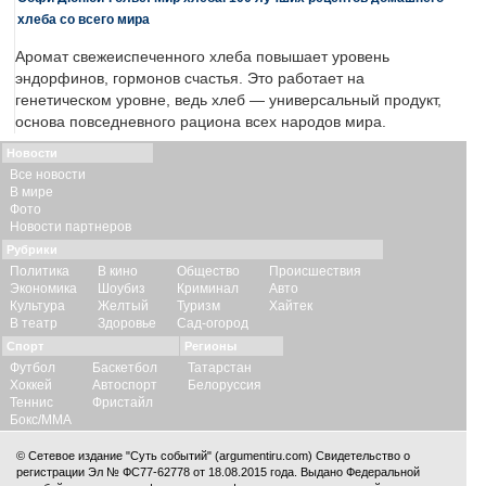
хлеба со всего мира
Аромат свежеиспеченного хлеба повышает уровень
эндорфинов, гормонов счастья. Это работает на
генетическом уровне, ведь хлеб — универсальный продукт,
основа повседневного рациона всех народов мира.
Новости
Все новости
В мире
Фото
Новости партнеров
Рубрики
Политика
В кино
Общество
Происшествия
Экономика
Шоубиз
Криминал
Авто
Культура
Желтый
Туризм
Хайтек
В театр
Здоровье
Сад-огород
Спорт
Регионы
Футбол
Баскетбол
Татарстан
Хоккей
Автоспорт
Белоруссия
Теннис
Фристайл
Бокс/ММА
© Сетевое издание "Суть событий" (argumentiru.com) Свидетельство о
регистрации Эл № ФС77-62778 от 18.08.2015 года. Выдано Федеральной