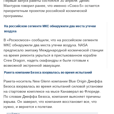
Первый запуск ракеты состоялся 30 апреля. Денис
Мантуров говорил ранее, что именно «Союз-5» остается
приоритетным проектом российской космической
программы.
На российском сегменте МКС обнаружили два места утечки
воздуха
В «Роскосмосе» сообщили, что на российском сегменте
МКС обнаружили два места утечки воздуха. NASA
предписало экипажу Международной космической станции
на время ремонта укрыться в пристыкованном корабле
Crew Dragon, надеть скафандры и были готовым к
возможной экстренной эвакуации.
Ракета компании Безоса взорвалась во время испытаний
Ракета-носитель New Glenn компании Blue Origin Джеффа
Безоса взорвалась во время испытаний силовой установки
на стартовом комплексе на мысе Канаверал во Флориде.
По словам Джеффа Безоса, компания выясняет причины
взрыва. Он заверил, что компания восстановит все, что
нужно, и вернется к полетам.