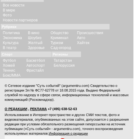
Все новости
В мире
Фото
Новости партнеров
Рубрики
Политика
В кино
Общество
Происшествия
Экономика
Шоубиз
Криминал
Авто
Культура
Желтый
Туризм
Хайтек
В театр
Здоровье
Сад-огород
Спорт
Регионы
Футбол
Баскетбол
Татарстан
Хоккей
Автоспорт
Белоруссия
Теннис
Фристайл
Бокс/ММА
© Сетевое издание "Суть событий" (argumentiru.com) Свидетельство о
регистрации Эл № ФС77-62778 от 18.08.2015 года. Выдано Федеральной
службой по надзору в сфере связи, информационных технологий и массовых
коммуникаций (Роскомнадзор).
О РЕДАКЦИИ
,
РЕКЛАМА
+7 (495) 638-52-63
Использование в Интернет-пространстве и других СМИ текстов, фото и
видеоматериалов, опубликованных на этом сайте, допускается с
разрешения
редакции
при условии обязательного размещения гиперссылки на источник
публикации («Суть событий» - argumentiru.com), точного воспроизведения
используемых материалов.
Информация о редакции