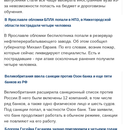
выпускники стали все чаще выбирать иностранные вузы из-
за невозможности попасть на бюджет и дороговизны
обучения.
В Ярославле обломки БПЛА попали в НПЗ, в Нижегородской
области пострадали четыре человека
В Ярославле обломки беспилотника попали в резервуар
нефтеперерабатывающего завода. Об этом сообщил
губернатор Михаил Евраев. По его словам, возник пожар,
которые сейчас ликвидируют специалисты. Есть и
пострадавшие - при атаке осколочные ранения получили
четыре человека.
Великобритания ввела санкции против Озон банка и еще пяти
банков из РФ
Великобритания расширила санкционный список против
России.В него были включены 12 компаний, в том числе
ряд банков, а также одно физическое лицо и шесть судов.
Под санкции попал, в частности Озон банк. Там заявили,
что банк продолжает работать в обычном режиме, санкции
не повлияют на его работу.
Блогера Гусейна Гасанова заочно приговорили к четырем годам