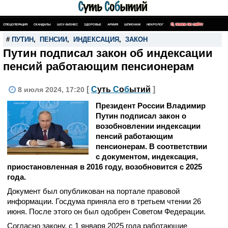
СПЕЦОПЕРАЦИЯ
СКАНДАЛЫ
ШОУ-БИЗНЕС
ЗДОРОВЬЕ
АРМИЯ
ШПИОНАЖ
НЕКРОЛОГ
ПОИСК ПО САЙТУ
#
ПУТИН
,
ПЕНСИИ
,
ИНДЕКСАЦИЯ
,
ЗАКОН
Путин подписал закон об индексации
пенсий работающим пенсионерам
[
С
уть
С
о
б
ытий
]
8 июля 2024, 17:20
Президент России Владимир
Путин подписал закон о
возобновлении индексации
пенсий работающим
пенсионерам. В соответствии
с документом, индексация,
приостановленная в 2016 году, возобновится с 2025
года.
Документ был опубликован на портале правовой
информации. Госдума приняла его в третьем чтении 26
июня. После этого он был одобрен Советом Федерации.
Согласно закону, с 1 января 2025 года работающие