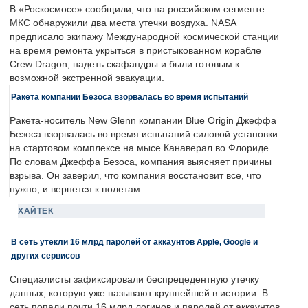
В «Роскосмосе» сообщили, что на российском сегменте
МКС обнаружили два места утечки воздуха. NASA
предписало экипажу Международной космической станции
на время ремонта укрыться в пристыкованном корабле
Crew Dragon, надеть скафандры и были готовым к
возможной экстренной эвакуации.
Ракета компании Безоса взорвалась во время испытаний
Ракета-носитель New Glenn компании Blue Origin Джеффа
Безоса взорвалась во время испытаний силовой установки
на стартовом комплексе на мысе Канаверал во Флориде.
По словам Джеффа Безоса, компания выясняет причины
взрыва. Он заверил, что компания восстановит все, что
нужно, и вернется к полетам.
ХАЙТЕК
В сеть утекли 16 млрд паролей от аккаунтов Apple, Google и
других сервисов
Специалисты зафиксировали беспрецедентную утечку
данных, которую уже называют крупнейшей в истории. В
сеть попали почти 16 млрд логинов и паролей от аккаунтов