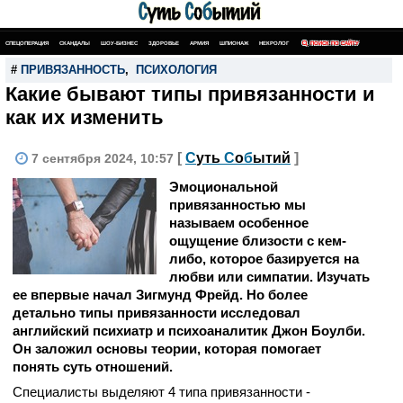
СПЕЦОПЕРАЦИЯ
СКАНДАЛЫ
ШОУ-БИЗНЕС
ЗДОРОВЬЕ
АРМИЯ
ШПИОНАЖ
НЕКРОЛОГ
ПОИСК ПО САЙТУ
#
ПРИВЯЗАННОСТЬ
,
ПСИХОЛОГИЯ
Какие бывают типы привязанности и
как их изменить
[
С
уть
С
о
б
ытий
]
7 сентября 2024, 10:57
Эмоциональной
привязанностью мы
называем особенное
ощущение близости с кем-
либо, которое базируется на
любви или симпатии. Изучать
ее впервые начал Зигмунд Фрейд. Но более
детально типы привязанности исследовал
английский психиатр и психоаналитик Джон Боулби.
Он заложил основы теории, которая помогает
понять суть отношений.
Специалисты выделяют 4 типа привязанности -