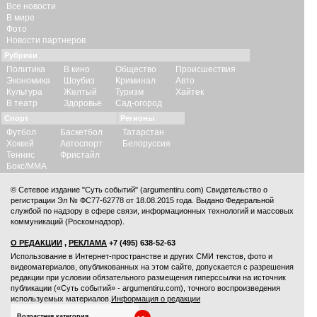
Все новости
В мире
Фото
Новости партнеров
Рубрики
Политика
В кино
Общество
Происшествия
Экономика
Шоубиз
Криминал
Авто
Культура
Желтый
Туризм
Хайтек
В театр
Здоровье
Сад-огород
Спорт
Регионы
Футбол
Баскетбол
Татарстан
Хоккей
Автоспорт
Белоруссия
Теннис
Фристайл
Бокс/ММА
© Сетевое издание "Суть событий" (argumentiru.com) Свидетельство о
регистрации Эл № ФС77-62778 от 18.08.2015 года. Выдано Федеральной
службой по надзору в сфере связи, информационных технологий и массовых
коммуникаций (Роскомнадзор).
О РЕДАКЦИИ
,
РЕКЛАМА
+7 (495) 638-52-63
Использование в Интернет-пространстве и других СМИ текстов, фото и
видеоматериалов, опубликованных на этом сайте, допускается с
разрешения
редакции
при условии обязательного размещения гиперссылки на источник
публикации («Суть событий» - argumentiru.com), точного воспроизведения
используемых материалов.
Информация о редакции
Возрастная категория