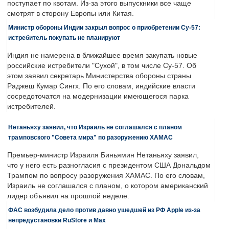
поступает по квотам. Из-за этого выпускники все чаще
смотрят в сторону Европы или Китая.
Министр обороны Индии закрыл вопрос о приобретении Су-57:
истребитель покупать не планируют
Индия не намерена в ближайшее время закупать новые
российские истребители "Сухой", в том числе Су-57. Об
этом заявил секретарь Министерства обороны страны
Раджеш Кумар Сингх. По его словам, индийские власти
сосредоточатся на модернизации имеющегося парка
истребителей.
Нетаньяху заявил, что Израиль не соглашался с планом
трамповского "Совета мира" по разоружению ХАМАС
Премьер-министр Израиля Биньямин Нетаньяху заявил,
что у него есть разногласия с президентом США Дональдом
Трампом по вопросу разоружения ХАМАС. По его словам,
Израиль не соглашался с планом, о котором американский
лидер объявил на прошлой неделе.
ФАС возбудила дело против давно ушедшей из РФ Apple из-за
непредустановки RuStore и Max