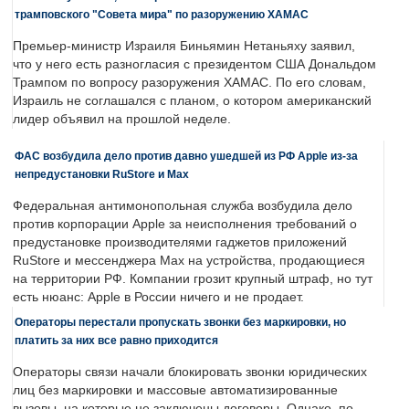
трамповского "Совета мира" по разоружению ХАМАС
Премьер-министр Израиля Биньямин Нетаньяху заявил,
что у него есть разногласия с президентом США Дональдом
Трампом по вопросу разоружения ХАМАС. По его словам,
Израиль не соглашался с планом, о котором американский
лидер объявил на прошлой неделе.
ФАС возбудила дело против давно ушедшей из РФ Apple из-за
непредустановки RuStore и Max
Федеральная антимонопольная служба возбудила дело
против корпорации Apple за неисполнения требований о
предустановке производителями гаджетов приложений
RuStore и мессенджера Max на устройства, продающиеся
на территории РФ. Компании грозит крупный штраф, но тут
есть нюанс: Apple в России ничего и не продает.
Операторы перестали пропускать звонки без маркировки, но
платить за них все равно приходится
Операторы связи начали блокировать звонки юридических
лиц без маркировки и массовые автоматизированные
вызовы, на которые не заключены договоры. Однако, по