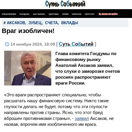
СПЕЦОПЕРАЦИЯ
СКАНДАЛЫ
ШОУ-БИЗНЕС
ЗДОРОВЬЕ
АРМИЯ
ШПИОНАЖ
НЕКРОЛОГ
ПОИСК ПО САЙТУ
#
АКСАКОВ
,
ЗУБЕЦ
,
СЧЕТА
,
ВКЛАДЫ
Враг изобличен!
[
С
уть
С
о
б
ытий
]
14 ноября 2024, 18:09
Глава комитета Госдумы по
финансовому рынку
Анатолий Аксаков заявил,
что слухи о заморозке счетов
россиян распространяют
враги России.
«Это враги распространяют специально, чтобы
расшатать нашу финансовую систему. Никто такие
глупости делать не будет, потому что эти глупости
направлены против страны. Ясно, что этот бред
вброшен противниками страны», -
заявил
Аксаков, не
назвав, впрочем имя изобличенного им врага.