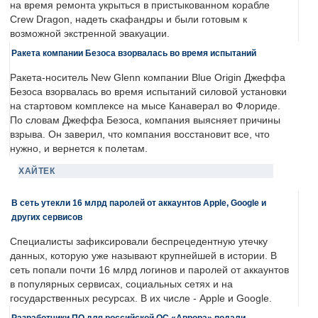
на время ремонта укрыться в пристыкованном корабле
Crew Dragon, надеть скафандры и были готовым к
возможной экстренной эвакуации.
Ракета компании Безоса взорвалась во время испытаний
Ракета-носитель New Glenn компании Blue Origin Джеффа
Безоса взорвалась во время испытаний силовой установки
на стартовом комплексе на мысе Канаверал во Флориде.
По словам Джеффа Безоса, компания выясняет причины
взрыва. Он заверил, что компания восстановит все, что
нужно, и вернется к полетам.
ХАЙТЕК
В сеть утекли 16 млрд паролей от аккаунтов Apple, Google и
других сервисов
Специалисты зафиксировали беспрецедентную утечку
данных, которую уже называют крупнейшей в истории. В
сеть попали почти 16 млрд логинов и паролей от аккаунтов
в популярных сервисах, социальных сетях и на
государственных ресурсах. В их числе - Apple и Google.
Разработчики ПО для российской ОС «Аврора» подали