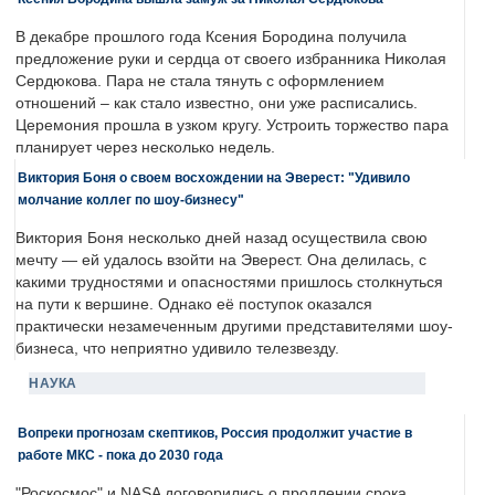
В декабре прошлого года Ксения Бородина получила
предложение руки и сердца от своего избранника Николая
Сердюкова. Пара не стала тянуть с оформлением
отношений – как стало известно, они уже расписались.
Церемония прошла в узком кругу. Устроить торжество пара
планирует через несколько недель.
Виктория Боня о своем восхождении на Эверест: "Удивило
молчание коллег по шоу-бизнесу"
Виктория Боня несколько дней назад осуществила свою
мечту — ей удалось взойти на Эверест. Она делилась, с
какими трудностями и опасностями пришлось столкнуться
на пути к вершине. Однако её поступок оказался
практически незамеченным другими представителями шоу-
бизнеса, что неприятно удивило телезвезду.
НАУКА
Вопреки прогнозам скептиков, Россия продолжит участие в
работе МКС - пока до 2030 года
"Роскосмос" и NASA договорились о продлении срока