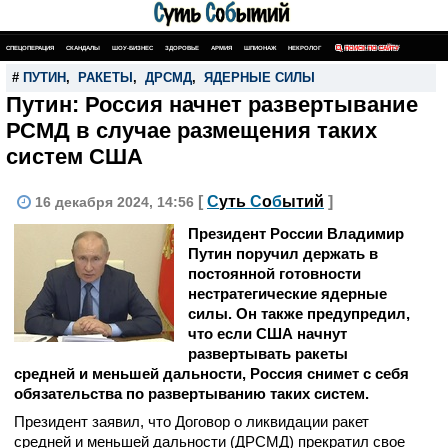
СПЕЦОПЕРАЦИЯ
СКАНДАЛЫ
ШОУ-БИЗНЕС
ЗДОРОВЬЕ
АРМИЯ
ШПИОНАЖ
НЕКРОЛОГ
ПОИСК ПО САЙТУ
#
ПУТИН
,
РАКЕТЫ
,
ДРСМД
,
ЯДЕРНЫЕ СИЛЫ
Путин: Россия начнет развертывание
РСМД в случае размещения таких
систем США
[
С
уть
С
о
б
ытий
]
16 декабря 2024, 14:56
Президент России Владимир
Путин поручил держать в
постоянной готовности
нестратегические ядерные
силы. Он также предупредил,
что если США начнут
развертывать ракеты
средней и меньшей дальности, Россия снимет с себя
обязательства по развертыванию таких систем.
Президент заявил, что Договор о ликвидации ракет
средней и меньшей дальности (ДРСМД) прекратил свое