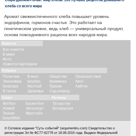
хлеба со всего мира
Аромат свежеиспеченного хлеба повышает уровень
эндорфинов, гормонов счастья. Это работает на
генетическом уровне, ведь хлеб — универсальный продукт,
основа повседневного рациона всех народов мира.
Новости
Все новости
В мире
Фото
Новости партнеров
Рубрики
Политика
В кино
Общество
Происшествия
Экономика
Шоубиз
Криминал
Авто
Культура
Желтый
Туризм
Хайтек
В театр
Здоровье
Сад-огород
Спорт
Регионы
Футбол
Баскетбол
Татарстан
Хоккей
Автоспорт
Белоруссия
Теннис
Фристайл
Бокс/ММА
© Сетевое издание "Суть событий" (argumentiru.com) Свидетельство о
регистрации Эл № ФС77-62778 от 18.08.2015 года. Выдано Федеральной