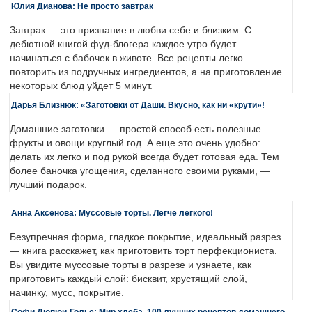
Юлия Дианова: Не просто завтрак
Завтрак — это признание в любви себе и близким. С
дебютной книгой фуд-блогера каждое утро будет
начинаться с бабочек в животе. Все рецепты легко
повторить из подручных ингредиентов, а на приготовление
некоторых блюд уйдет 5 минут.
Дарья Близнюк: «Заготовки от Даши. Вкусно, как ни «крути»!
Домашние заготовки — простой способ есть полезные
фрукты и овощи круглый год. А еще это очень удобно:
делать их легко и под рукой всегда будет готовая еда. Тем
более баночка угощения, сделанного своими руками, —
лучший подарок.
Анна Аксёнова: Муссовые торты. Легче легкого!
Безупречная форма, гладкое покрытие, идеальный разрез
— книга расскажет, как приготовить торт перфекциониста.
Вы увидите муссовые торты в разрезе и узнаете, как
приготовить каждый слой: бисквит, хрустящий слой,
начинку, мусс, покрытие.
Софи Дюпюи-Голье: Мир хлеба. 100 лучших рецептов домашнего