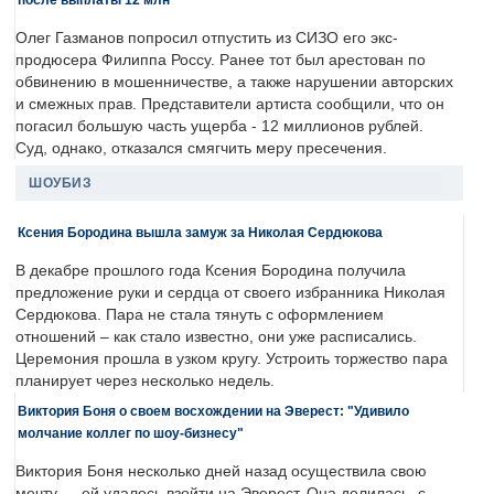
Олег Газманов попросил отпустить из СИЗО его экс-
продюсера Филиппа Россу. Ранее тот был арестован по
обвинению в мошенничестве, а также нарушении авторских
и смежных прав. Представители артиста сообщили, что он
погасил большую часть ущерба - 12 миллионов рублей.
Суд, однако, отказался смягчить меру пресечения.
ШОУБИЗ
Ксения Бородина вышла замуж за Николая Сердюкова
В декабре прошлого года Ксения Бородина получила
предложение руки и сердца от своего избранника Николая
Сердюкова. Пара не стала тянуть с оформлением
отношений – как стало известно, они уже расписались.
Церемония прошла в узком кругу. Устроить торжество пара
планирует через несколько недель.
Виктория Боня о своем восхождении на Эверест: "Удивило
молчание коллег по шоу-бизнесу"
Виктория Боня несколько дней назад осуществила свою
мечту — ей удалось взойти на Эверест. Она делилась, с