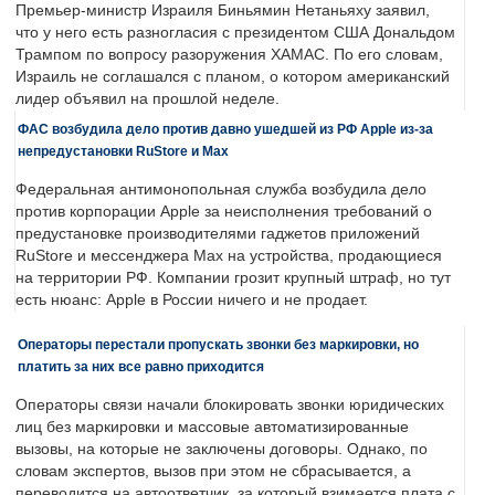
Премьер-министр Израиля Биньямин Нетаньяху заявил,
что у него есть разногласия с президентом США Дональдом
Трампом по вопросу разоружения ХАМАС. По его словам,
Израиль не соглашался с планом, о котором американский
лидер объявил на прошлой неделе.
ФАС возбудила дело против давно ушедшей из РФ Apple из-за
непредустановки RuStore и Max
Федеральная антимонопольная служба возбудила дело
против корпорации Apple за неисполнения требований о
предустановке производителями гаджетов приложений
RuStore и мессенджера Max на устройства, продающиеся
на территории РФ. Компании грозит крупный штраф, но тут
есть нюанс: Apple в России ничего и не продает.
Операторы перестали пропускать звонки без маркировки, но
платить за них все равно приходится
Операторы связи начали блокировать звонки юридических
лиц без маркировки и массовые автоматизированные
вызовы, на которые не заключены договоры. Однако, по
словам экспертов, вызов при этом не сбрасывается, а
переводится на автоответчик, за который взимается плата с