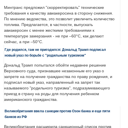
Минтранс предложил "скорректировать" технические
требования к качеству авиакеросина в сторону снижения.
По мнению ведомства, это позволит увеличить количество
топлива. Предлагается, в частности, выпускать
авиакеросин с менее жесткими требованиями к
температуре замерзания - не при –60°C, как делают
сейчас, а при –50°C.
Где родился, там не пригодился: Дональд Трамп подписал
новый указ по борьбе с "родильным туризмом"
Дональд Трамп попытался обойти недавнее решение
Верховного суда, признавшее незаконным его указ о
запрете на получение гражданства по праву рождения, и
подписал новый указ, направленный на запрет так
называемого "родильного туризма", подразумевающего
приезд в страну на роды для получения ребенком
американского гражданства.
Великобритания ввела санкции против Озон банка и еще пяти
банков из РФ
Великобритания расширила санкционный список против