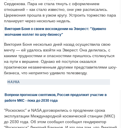
Сердюкова. Пара не стала тянуть с оформлением
отношений – как стало известно, они уже расписались.
Церемония прошла в узком кругу. Устроить торжество пара
планирует через несколько недель.
Виктория Боня о своем восхождении на Эверест: "Удивило
молчание коллег по шоу-бизнесу"
Виктория Боня несколько дней назад осуществила свою
мечту — ей удалось взойти на Эверест. Она делилась, с
какими трудностями и опасностями пришлось столкнуться
на пути к вершине. Однако её поступок оказался
практически незамеченным другими представителями шоу-
бизнеса, что неприятно удивило телезвезду.
НАУКА
Вопреки прогнозам скептиков, Россия продолжит участие в
работе МКС - пока до 2030 года
"Роскосмос" и NASA договорились о продлении срока
эксплуатации Международной космической станции (МКС)
до 2030 года. Об этом сообщил сообщил гендиректор
"Роскосмоса" Дмитрий Баканов. И это при том, что Дмитрий