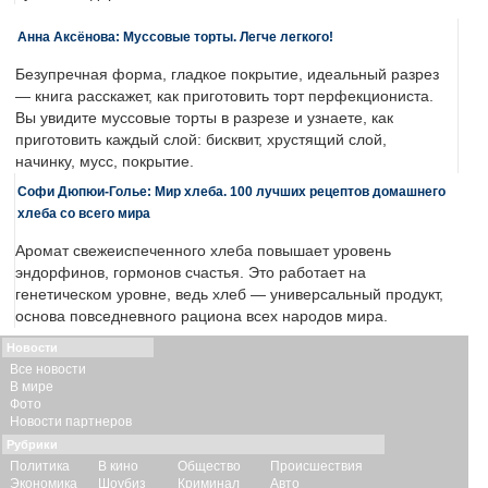
Анна Аксёнова: Муссовые торты. Легче легкого!
Безупречная форма, гладкое покрытие, идеальный разрез
— книга расскажет, как приготовить торт перфекциониста.
Вы увидите муссовые торты в разрезе и узнаете, как
приготовить каждый слой: бисквит, хрустящий слой,
начинку, мусс, покрытие.
Софи Дюпюи-Голье: Мир хлеба. 100 лучших рецептов домашнего
хлеба со всего мира
Аромат свежеиспеченного хлеба повышает уровень
эндорфинов, гормонов счастья. Это работает на
генетическом уровне, ведь хлеб — универсальный продукт,
основа повседневного рациона всех народов мира.
Новости
Все новости
В мире
Фото
Новости партнеров
Рубрики
Политика
В кино
Общество
Происшествия
Экономика
Шоубиз
Криминал
Авто