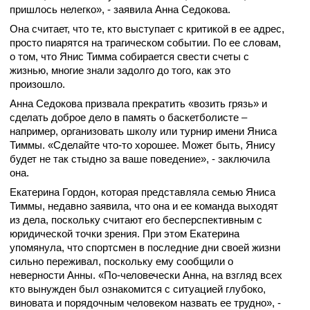
пришлось нелегко», - заявила Анна Седокова.
Она считает, что те, кто выступает с критикой в ее адрес,
просто пиарятся на трагическом событии. По ее словам,
о том, что Янис Тимма собирается свести счеты с
жизнью, многие знали задолго до того, как это
произошло.
Анна Седокова призвала прекратить «возить грязь» и
сделать доброе дело в память о баскетболисте –
например, организовать школу или турнир имени Яниса
Тиммы. «Сделайте что-то хорошее. Может быть, Янису
будет не так стыдно за ваше поведение», - заключила
она.
Екатерина Гордон, которая представляла семью Яниса
Тиммы, недавно заявила, что она и ее команда выходят
из дела, поскольку считают его бесперспективным с
юридической точки зрения. При этом Екатерина
упомянула, что спортсмен в последние дни своей жизни
сильно переживал, поскольку ему сообщили о
неверности Анны. «По-человечески Анна, на взгляд всех
кто вынужден был ознакомится с ситуацией глубоко,
виновата и порядочным человеком назвать ее трудно», -