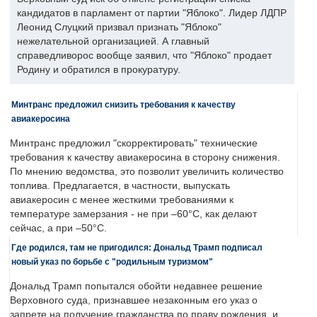
кандидатов в парламент от партии "Яблоко". Лидер ЛДПР
Леонид Слуцкий призвал признать "Яблоко"
нежелательной организацией. А главный
справедливорос вообще заявил, что "Яблоко" продает
Родину и обратился в прокуратуру.
Минтранс предложил снизить требования к качеству
авиакеросина
Минтранс предложил "скорректировать" технические
требования к качеству авиакеросина в сторону снижения.
По мнению ведомства, это позволит увеличить количество
топлива. Предлагается, в частности, выпускать
авиакеросин с менее жесткими требованиями к
температуре замерзания - не при –60°C, как делают
сейчас, а при –50°C.
Где родился, там не пригодился: Дональд Трамп подписал
новый указ по борьбе с "родильным туризмом"
Дональд Трамп попытался обойти недавнее решение
Верховного суда, признавшее незаконным его указ о
запрете на получение гражданства по праву рождения, и