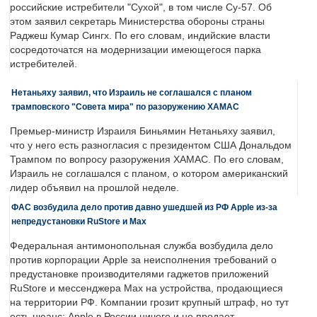
российские истребители "Сухой", в том числе Су-57. Об
этом заявил секретарь Министерства обороны страны
Раджеш Кумар Сингх. По его словам, индийские власти
сосредоточатся на модернизации имеющегося парка
истребителей.
Нетаньяху заявил, что Израиль не соглашался с планом
трамповского "Совета мира" по разоружению ХАМАС
Премьер-министр Израиля Биньямин Нетаньяху заявил,
что у него есть разногласия с президентом США Дональдом
Трампом по вопросу разоружения ХАМАС. По его словам,
Израиль не соглашался с планом, о котором американский
лидер объявил на прошлой неделе.
ФАС возбудила дело против давно ушедшей из РФ Apple из-за
непредустановки RuStore и Max
Федеральная антимонопольная служба возбудила дело
против корпорации Apple за неисполнения требований о
предустановке производителями гаджетов приложений
RuStore и мессенджера Max на устройства, продающиеся
на территории РФ. Компании грозит крупный штраф, но тут
есть нюанс: Apple в России ничего и не продает.