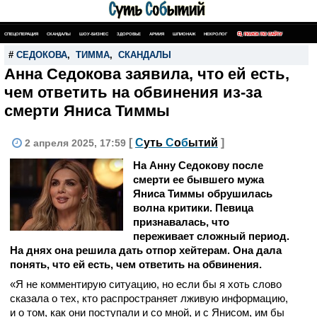
СПЕЦОПЕРАЦИЯ
СКАНДАЛЫ
ШОУ-БИЗНЕС
ЗДОРОВЬЕ
АРМИЯ
ШПИОНАЖ
НЕКРОЛОГ
ПОИСК ПО САЙТУ
#
СЕДОКОВА
,
ТИММА
,
СКАНДАЛЫ
Анна Седокова заявила, что ей есть,
чем ответить на обвинения из-за
смерти Яниса Тиммы
[
С
уть
С
о
б
ытий
]
2 апреля 2025, 17:59
На Анну Седокову после
смерти ее бывшего мужа
Яниса Тиммы обрушилась
волна критики. Певица
признавалась, что
переживает сложный период.
На днях она решила дать отпор хейтерам. Она дала
понять, что ей есть, чем ответить на обвинения.
«Я не комментирую ситуацию, но если бы я хоть слово
сказала о тех, кто распространяет лживую информацию,
и о том, как они поступали и со мной, и с Янисом, им бы