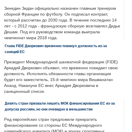
Зинедин Зидан официально назначен главным тренером
сборной Франции по футболу. Он подписал контракт,
который рассчитан до 2030 года. В течение последних 14
лет - с 2012 года - французскую сборную возглавлял Дидье
Дешам. Под его руководством команда выиграла
чемпионат мира 2018 года.
Глава FIDE Дворкович временно покинул должность из-за
санкций ЕС
Президент Международной шахматной федерации (FIDE)
Аркадий Дворкович объявил, что временно покидает свою
должность. Исполнять обязанности главы организации
будет его заместитель, 15-й чемпион мира Вишванатан
Ананд. Накануне ЕС внес Аркадия Дворковича в
санкционный список.
Девять стран призвали лишить МОК финансирования ЕС из-за
допуска россиян, но они очевидно в меньшинстве
Ряд европейских стран предложили прекратить
финансирование со стороны ЕС Международного
олимпийского комитета (МОК) и других спортивных