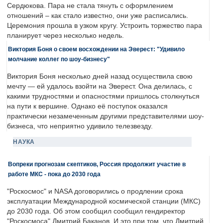
Сердюкова. Пара не стала тянуть с оформлением
отношений – как стало известно, они уже расписались.
Церемония прошла в узком кругу. Устроить торжество пара
планирует через несколько недель.
Виктория Боня о своем восхождении на Эверест: "Удивило
молчание коллег по шоу-бизнесу"
Виктория Боня несколько дней назад осуществила свою
мечту — ей удалось взойти на Эверест. Она делилась, с
какими трудностями и опасностями пришлось столкнуться
на пути к вершине. Однако её поступок оказался
практически незамеченным другими представителями шоу-
бизнеса, что неприятно удивило телезвезду.
НАУКА
Вопреки прогнозам скептиков, Россия продолжит участие в
работе МКС - пока до 2030 года
"Роскосмос" и NASA договорились о продлении срока
эксплуатации Международной космической станции (МКС)
до 2030 года. Об этом сообщил сообщил гендиректор
"Роскосмоса" Дмитрий Баканов. И это при том, что Дмитрий