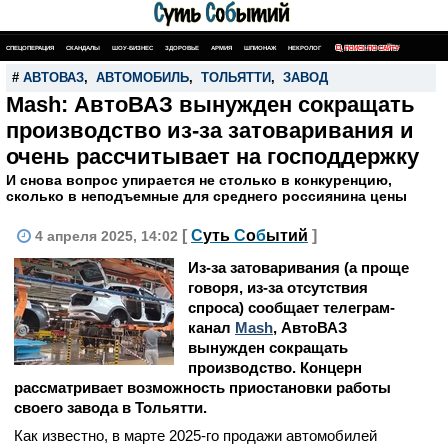
СПЕЦОПЕРАЦИЯ
СКАНДАЛЫ
ШОУ-БИЗНЕС
ЗДОРОВЬЕ
АРМИЯ
ШПИОНАЖ
НЕКРОЛОГ
ПОИСК ПО САЙТУ
#
АВТОВАЗ
,
АВТОМОБИЛЬ
,
ТОЛЬЯТТИ
,
ЗАВОД
Mash: АвтоВАЗ вынужден сокращать
производство из-за затоваривания и
очень рассчитывает на господдержку
И снова вопрос упирается не столько в конкуренцию,
сколько в неподъемные для среднего россиянина цены
[
С
уть
С
о
б
ытий
]
4 апреля 2025, 14:02
Из-за затоваривания (а проще
говоря, из-за отсутствия
спроса) сообщает телеграм-
канал
Mash
, АвтоВАЗ
вынужден сокращать
производство. Концерн
рассматривает возможность приостановки работы
своего завода в Тольятти.
Как известно, в марте 2025-го продажи автомобилей