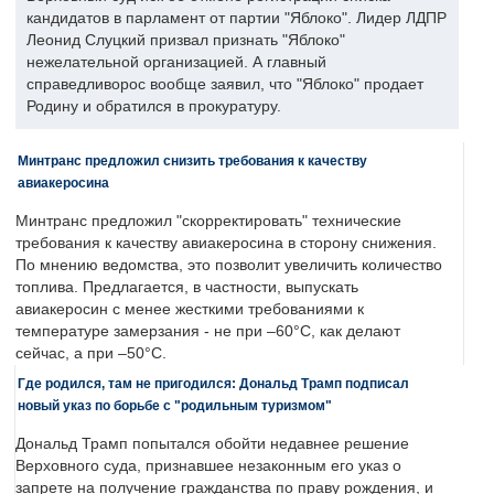
кандидатов в парламент от партии "Яблоко". Лидер ЛДПР
Леонид Слуцкий призвал признать "Яблоко"
нежелательной организацией. А главный
справедливорос вообще заявил, что "Яблоко" продает
Родину и обратился в прокуратуру.
Минтранс предложил снизить требования к качеству
авиакеросина
Минтранс предложил "скорректировать" технические
требования к качеству авиакеросина в сторону снижения.
По мнению ведомства, это позволит увеличить количество
топлива. Предлагается, в частности, выпускать
авиакеросин с менее жесткими требованиями к
температуре замерзания - не при –60°C, как делают
сейчас, а при –50°C.
Где родился, там не пригодился: Дональд Трамп подписал
новый указ по борьбе с "родильным туризмом"
Дональд Трамп попытался обойти недавнее решение
Верховного суда, признавшее незаконным его указ о
запрете на получение гражданства по праву рождения, и