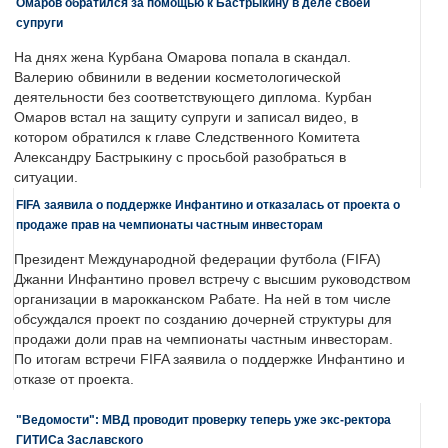
Омаров обратился за помощью к Бастрыкину в деле своей
супруги
На днях жена Курбана Омарова попала в скандал.
Валерию обвинили в ведении косметологической
деятельности без соответствующего диплома. Курбан
Омаров встал на защиту супруги и записал видео, в
котором обратился к главе Следственного Комитета
Александру Бастрыкину с просьбой разобраться в
ситуации.
FIFA заявила о поддержке Инфантино и отказалась от проекта о
продаже прав на чемпионаты частным инвесторам
Президент Международной федерации футбола (FIFA)
Джанни Инфантино провел встречу с высшим руководством
организации в марокканском Рабате. На ней в том числе
обсуждался проект по созданию дочерней структуры для
продажи доли прав на чемпионаты частным инвесторам.
По итогам встречи FIFA заявила о поддержке Инфантино и
отказе от проекта.
"Ведомости": МВД проводит проверку теперь уже экс-ректора
ГИТИСа Заславского