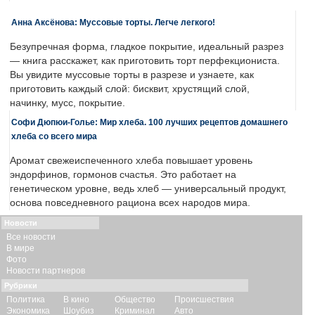
Анна Аксёнова: Муссовые торты. Легче легкого!
Безупречная форма, гладкое покрытие, идеальный разрез
— книга расскажет, как приготовить торт перфекциониста.
Вы увидите муссовые торты в разрезе и узнаете, как
приготовить каждый слой: бисквит, хрустящий слой,
начинку, мусс, покрытие.
Софи Дюпюи-Голье: Мир хлеба. 100 лучших рецептов домашнего
хлеба со всего мира
Аромат свежеиспеченного хлеба повышает уровень
эндорфинов, гормонов счастья. Это работает на
генетическом уровне, ведь хлеб — универсальный продукт,
основа повседневного рациона всех народов мира.
Новости
Все новости
В мире
Фото
Новости партнеров
Рубрики
Политика
В кино
Общество
Происшествия
Экономика
Шоубиз
Криминал
Авто