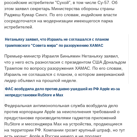
российские истребители "Сухой", в том числе Су-57. Об
этом заявил секретарь Министерства обороны страны
Раджеш Кумар Сингх. По его словам, индийские власти
сосредоточатся на модернизации имеющегося парка
истребителей.
Нетаньяху заявил, что Израиль не соглашался с планом
трамповского "Совета мира" по разоружению ХАМАС
Премьер-министр Израиля Биньямин Нетаньяху заявил,
что у него есть разногласия с президентом США Дональдом
Трампом по вопросу разоружения ХАМАС. По его словам,
Израиль не соглашался с планом, о котором американский
лидер объявил на прошлой неделе.
ФАС возбудила дело против давно ушедшей из РФ Apple из-за
непредустановки RuStore и Max
Федеральная антимонопольная служба возбудила дело
против корпорации Apple за неисполнения требований о
предустановке производителями гаджетов приложений
RuStore и мессенджера Max на устройства, продающиеся
на территории РФ. Компании грозит крупный штраф, но тут
есть нюанс: Apple в России ничего и не продает.