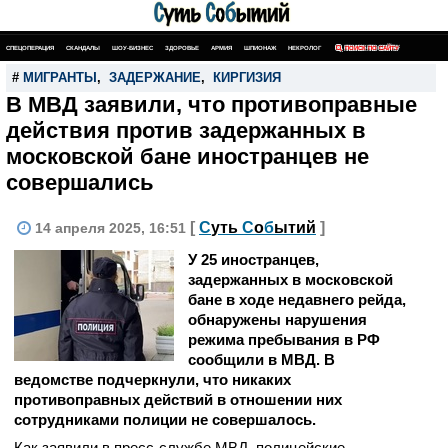
СПЕЦОПЕРАЦИЯ
СКАНДАЛЫ
ШОУ-БИЗНЕС
ЗДОРОВЬЕ
АРМИЯ
ШПИОНАЖ
НЕКРОЛОГ
ПОИСК ПО САЙТУ
#
МИГРАНТЫ
,
ЗАДЕРЖАНИЕ
,
КИРГИЗИЯ
В МВД заявили, что противоправные
действия против задержанных в
московской бане иностранцев не
совершались
[
С
уть
С
о
б
ытий
]
14 апреля 2025, 16:51
У 25 иностранцев,
задержанных в московской
бане в ходе недавнего рейда,
обнаружены нарушения
режима пребывания в РФ
сообщили в МВД. В
ведомстве подчеркнули, что никаких
противоправных действий в отношении них
сотрудниками полиции не совершалось.
Как заявили в пресс-службе МВД, полицейские