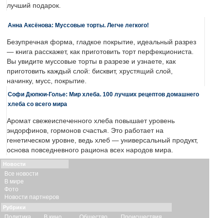
лучший подарок.
Анна Аксёнова: Муссовые торты. Легче легкого!
Безупречная форма, гладкое покрытие, идеальный разрез
— книга расскажет, как приготовить торт перфекциониста.
Вы увидите муссовые торты в разрезе и узнаете, как
приготовить каждый слой: бисквит, хрустящий слой,
начинку, мусс, покрытие.
Софи Дюпюи-Голье: Мир хлеба. 100 лучших рецептов домашнего
хлеба со всего мира
Аромат свежеиспеченного хлеба повышает уровень
эндорфинов, гормонов счастья. Это работает на
генетическом уровне, ведь хлеб — универсальный продукт,
основа повседневного рациона всех народов мира.
Новости
Все новости
В мире
Фото
Новости партнеров
Рубрики
Политика
В кино
Общество
Происшествия