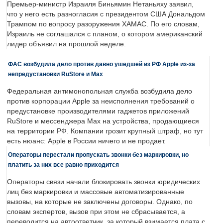
Премьер-министр Израиля Биньямин Нетаньяху заявил,
что у него есть разногласия с президентом США Дональдом
Трампом по вопросу разоружения ХАМАС. По его словам,
Израиль не соглашался с планом, о котором американский
лидер объявил на прошлой неделе.
ФАС возбудила дело против давно ушедшей из РФ Apple из-за
непредустановки RuStore и Max
Федеральная антимонопольная служба возбудила дело
против корпорации Apple за неисполнения требований о
предустановке производителями гаджетов приложений
RuStore и мессенджера Max на устройства, продающиеся
на территории РФ. Компании грозит крупный штраф, но тут
есть нюанс: Apple в России ничего и не продает.
Операторы перестали пропускать звонки без маркировки, но
платить за них все равно приходится
Операторы связи начали блокировать звонки юридических
лиц без маркировки и массовые автоматизированные
вызовы, на которые не заключены договоры. Однако, по
словам экспертов, вызов при этом не сбрасывается, а
переводится на автоответчик, за который взимается плата с