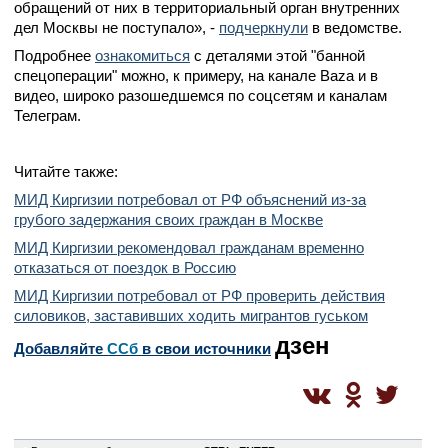
обращений от них в территориальный орган внутренних
дел Москвы не поступало», -
подчеркнули
в ведомстве.
Подробнее
ознакомиться
с деталями этой "банной
спецоперации" можно, к примеру, на канале Baza и в
видео, широко разошедшемся по соцсетям и каналам
Телеграм.
Читайте также:
МИД Киргизии потребовал от РФ объяснений из-за
грубого задержания своих граждан в Москве
МИД Киргизии рекомендовал гражданам временно
отказаться от поездок в Россию
МИД Киргизии потребовал от РФ проверить действия
силовиков, заставивших ходить мигрантов гуськом
дзен
Добавляйте
CСб
в свои источники