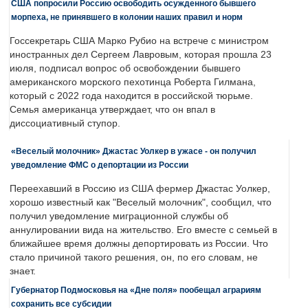
США попросили Россию освободить осужденного бывшего
морпеха, не принявшего в колонии наших правил и норм
Госсекретарь США Марко Рубио на встрече с министром
иностранных дел Сергеем Лавровым, которая прошла 23
июля, подписал вопрос об освобождении бывшего
американского морского пехотинца Роберта Гилмана,
который с 2022 года находится в российской тюрьме.
Семья американца утверждает, что он впал в
диссоциативный ступор.
«Веселый молочник» Джастас Уолкер в ужасе - он получил
уведомление ФМС о депортации из России
Переехавший в Россию из США фермер Джастас Уолкер,
хорошо известный как "Веселый молочник", сообщил, что
получил уведомление миграционной службы об
аннулировании вида на жительство. Его вместе с семьей в
ближайшее время должны депортировать из России. Что
стало причиной такого решения, он, по его словам, не
знает.
Губернатор Подмосковья на «Дне поля» пообещал аграриям
сохранить все субсидии