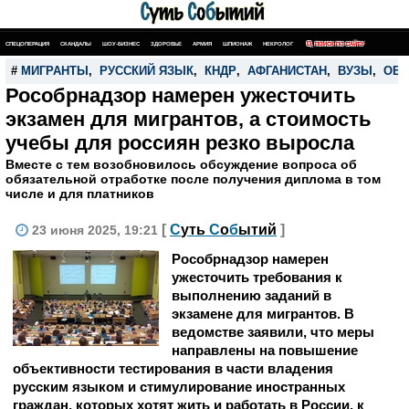
СПЕЦОПЕРАЦИЯ
СКАНДАЛЫ
ШОУ-БИЗНЕС
ЗДОРОВЬЕ
АРМИЯ
ШПИОНАЖ
НЕКРОЛОГ
ПОИСК ПО САЙТУ
#
МИГРАНТЫ
,
РУССКИЙ ЯЗЫК
,
КНДР
,
АФГАНИСТАН
,
ВУЗЫ
,
ОБР
Рособрнадзор намерен ужесточить
экзамен для мигрантов, а стоимость
учебы для россиян резко выросла
Вместе с тем возобновилось обсуждение вопроса об
обязательной отработке после получения диплома в том
числе и для платников
[
С
уть
С
о
б
ытий
]
23 июня 2025, 19:21
Рособрнадзор намерен
ужесточить требования к
выполнению заданий в
экзамене для мигрантов. В
ведомстве заявили, что меры
направлены на повышение
объективности тестирования в части владения
русским языком и стимулирование иностранных
граждан, которых хотят жить и работать в России, к