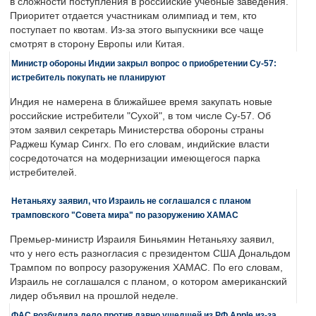
в сложности поступления в российские учебные заведения.
Приоритет отдается участникам олимпиад и тем, кто
поступает по квотам. Из-за этого выпускники все чаще
смотрят в сторону Европы или Китая.
Министр обороны Индии закрыл вопрос о приобретении Су-57:
истребитель покупать не планируют
Индия не намерена в ближайшее время закупать новые
российские истребители "Сухой", в том числе Су-57. Об
этом заявил секретарь Министерства обороны страны
Раджеш Кумар Сингх. По его словам, индийские власти
сосредоточатся на модернизации имеющегося парка
истребителей.
Нетаньяху заявил, что Израиль не соглашался с планом
трамповского "Совета мира" по разоружению ХАМАС
Премьер-министр Израиля Биньямин Нетаньяху заявил,
что у него есть разногласия с президентом США Дональдом
Трампом по вопросу разоружения ХАМАС. По его словам,
Израиль не соглашался с планом, о котором американский
лидер объявил на прошлой неделе.
ФАС возбудила дело против давно ушедшей из РФ Apple из-за