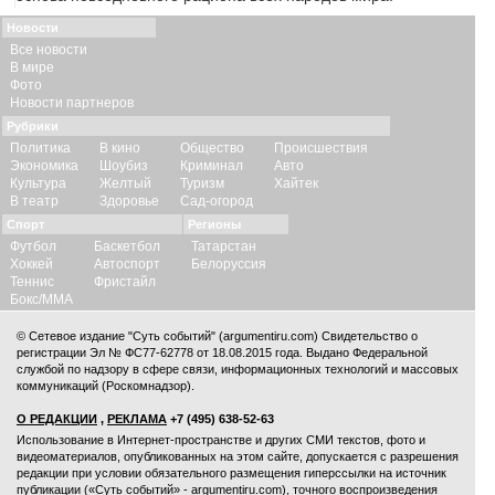
Новости
Все новости
В мире
Фото
Новости партнеров
Рубрики
Политика
В кино
Общество
Происшествия
Экономика
Шоубиз
Криминал
Авто
Культура
Желтый
Туризм
Хайтек
В театр
Здоровье
Сад-огород
Спорт
Регионы
Футбол
Баскетбол
Татарстан
Хоккей
Автоспорт
Белоруссия
Теннис
Фристайл
Бокс/ММА
© Сетевое издание "Суть событий" (argumentiru.com) Свидетельство о
регистрации Эл № ФС77-62778 от 18.08.2015 года. Выдано Федеральной
службой по надзору в сфере связи, информационных технологий и массовых
коммуникаций (Роскомнадзор).
О РЕДАКЦИИ
,
РЕКЛАМА
+7 (495) 638-52-63
Использование в Интернет-пространстве и других СМИ текстов, фото и
видеоматериалов, опубликованных на этом сайте, допускается с
разрешения
редакции
при условии обязательного размещения гиперссылки на источник
публикации («Суть событий» - argumentiru.com), точного воспроизведения