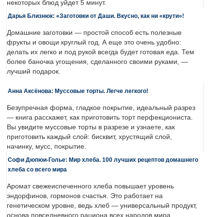
некоторых блюд уйдет 5 минут.
Дарья Близнюк: «Заготовки от Даши. Вкусно, как ни «крути»!
Домашние заготовки — простой способ есть полезные
фрукты и овощи круглый год. А еще это очень удобно:
делать их легко и под рукой всегда будет готовая еда. Тем
более баночка угощения, сделанного своими руками, —
лучший подарок.
Анна Аксёнова: Муссовые торты. Легче легкого!
Безупречная форма, гладкое покрытие, идеальный разрез
— книга расскажет, как приготовить торт перфекциониста.
Вы увидите муссовые торты в разрезе и узнаете, как
приготовить каждый слой: бисквит, хрустящий слой,
начинку, мусс, покрытие.
Софи Дюпюи-Голье: Мир хлеба. 100 лучших рецептов домашнего
хлеба со всего мира
Аромат свежеиспеченного хлеба повышает уровень
эндорфинов, гормонов счастья. Это работает на
генетическом уровне, ведь хлеб — универсальный продукт,
основа повседневного рациона всех народов мира.