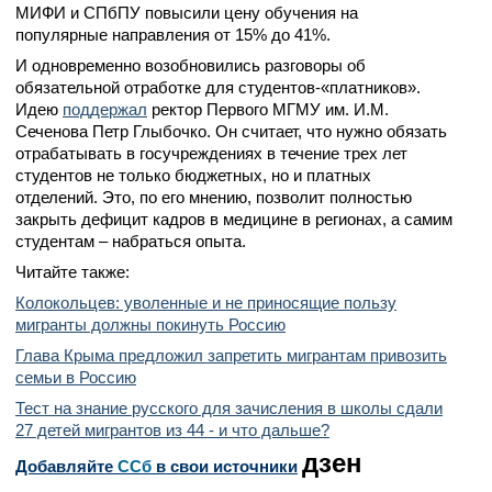
МИФИ и СПбПУ повысили цену обучения на
популярные направления от 15% до 41%.
И одновременно возобновились разговоры об
обязательной отработке для студентов-«платников».
Идею
поддержал
ректор Первого МГМУ им. И.М.
Сеченова Петр Глыбочко. Он считает, что нужно обязать
отрабатывать в госучреждениях в течение трех лет
студентов не только бюджетных, но и платных
отделений. Это, по его мнению, позволит полностью
закрыть дефицит кадров в медицине в регионах, а самим
студентам – набраться опыта.
Читайте также:
Колокольцев: уволенные и не приносящие пользу
мигранты должны покинуть Россию
Глава Крыма предложил запретить мигрантам привозить
семьи в Россию
Тест на знание русского для зачисления в школы сдали
27 детей мигрантов из 44 - и что дальше?
дзен
Добавляйте
CСб
в свои источники