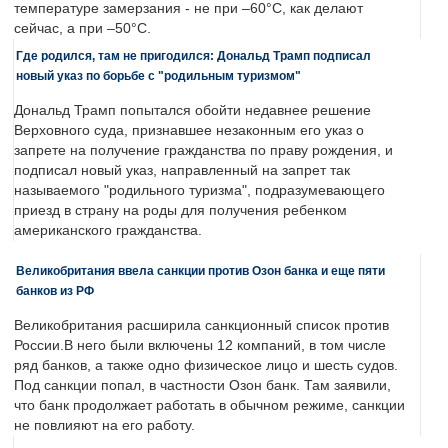
температуре замерзания - не при –60°C, как делают
сейчас, а при –50°C.
Где родился, там не пригодился: Дональд Трамп подписал
новый указ по борьбе с "родильным туризмом"
Дональд Трамп попытался обойти недавнее решение
Верховного суда, признавшее незаконным его указ о
запрете на получение гражданства по праву рождения, и
подписал новый указ, направленный на запрет так
называемого "родильного туризма", подразумевающего
приезд в страну на роды для получения ребенком
американского гражданства.
Великобритания ввела санкции против Озон банка и еще пяти
банков из РФ
Великобритания расширила санкционный список против
России.В него были включены 12 компаний, в том числе
ряд банков, а также одно физическое лицо и шесть судов.
Под санкции попал, в частности Озон банк. Там заявили,
что банк продолжает работать в обычном режиме, санкции
не повлияют на его работу.