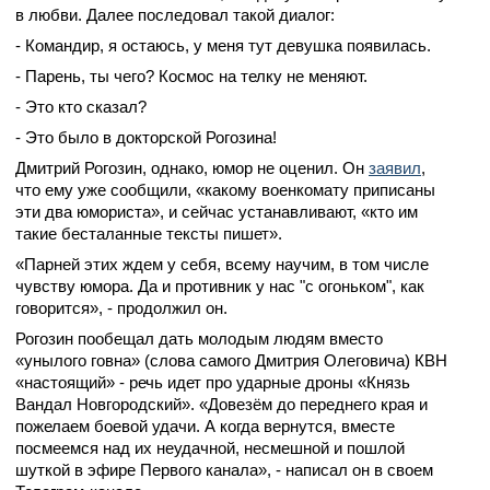
в любви. Далее последовал такой диалог:
- Командир, я остаюсь, у меня тут девушка появилась.
- Парень, ты чего? Космос на телку не меняют.
- Это кто сказал?
- Это было в докторской Рогозина!
Дмитрий Рогозин, однако, юмор не оценил. Он
заявил
,
что ему уже сообщили, «какому военкомату приписаны
эти два юмориста», и сейчас устанавливают, «кто им
такие бесталанные тексты пишет».
«Парней этих ждем у себя, всему научим, в том числе
чувству юмора. Да и противник у нас "с огоньком", как
говорится», - продолжил он.
Рогозин пообещал дать молодым людям вместо
«унылого говна» (слова самого Дмитрия Олеговича) КВН
«настоящий» - речь идет про ударные дроны «Князь
Вандал Новгородский». «Довезём до переднего края и
пожелаем боевой удачи. А когда вернутся, вместе
посмеемся над их неудачной, несмешной и пошлой
шуткой в эфире Первого канала», - написал он в своем