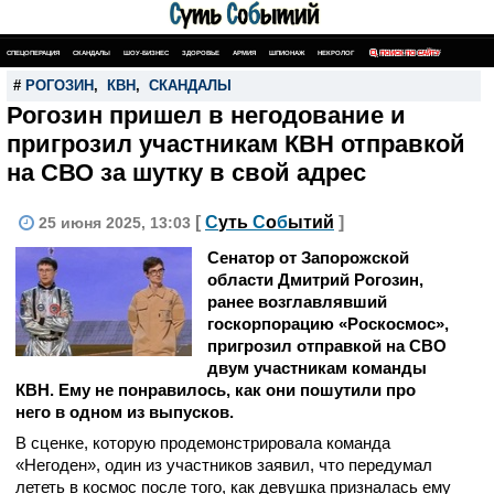
СПЕЦОПЕРАЦИЯ
СКАНДАЛЫ
ШОУ-БИЗНЕС
ЗДОРОВЬЕ
АРМИЯ
ШПИОНАЖ
НЕКРОЛОГ
ПОИСК ПО САЙТУ
#
РОГОЗИН
,
КВН
,
СКАНДАЛЫ
Рогозин пришел в негодование и
пригрозил участникам КВН отправкой
на СВО за шутку в свой адрес
[
С
уть
С
о
б
ытий
]
25 июня 2025, 13:03
Сенатор от Запорожской
области Дмитрий Рогозин,
ранее возглавлявший
госкорпорацию «Роскосмос»,
пригрозил отправкой на СВО
двум участникам команды
КВН. Ему не понравилось, как они пошутили про
него в одном из выпусков.
В сценке, которую продемонстрировала команда
«Негоден», один из участников заявил, что передумал
лететь в космос после того, как девушка призналась ему