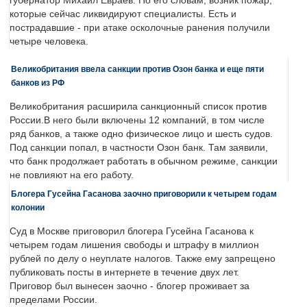
губернатор Михаил Евраев. По его словам, возник пожар,
которые сейчас ликвидируют специалисты. Есть и
пострадавшие - при атаке осколочные ранения получили
четыре человека.
Великобритания ввела санкции против Озон банка и еще пяти
банков из РФ
Великобритания расширила санкционный список против
России.В него были включены 12 компаний, в том числе
ряд банков, а также одно физическое лицо и шесть судов.
Под санкции попал, в частности Озон банк. Там заявили,
что банк продолжает работать в обычном режиме, санкции
не повлияют на его работу.
Блогера Гусейна Гасанова заочно приговорили к четырем годам
колонии
Суд в Москве приговорил блогера Гусейна Гасанова к
четырем годам лишения свободы и штрафу в миллион
рублей по делу о неуплате налогов. Также ему запрещено
публиковать посты в интернете в течение двух лет.
Приговор был вынесен заочно - блогер проживает за
пределами России.