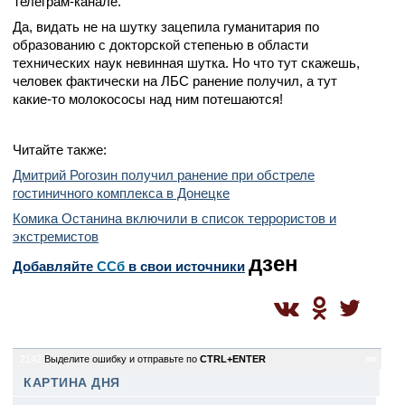
Телеграм-канале.
Да, видать не на шутку зацепила гуманитария по
образованию с докторской степенью в области
технических наук невинная шутка. Но что тут скажешь,
человек фактически на ЛБС ранение получил, а тут
какие-то молокососы над ним потешаются!
Читайте также:
Дмитрий Рогозин получил ранение при обстреле
гостиничного комплекса в Донецке
Комика Останина включили в список террористов и
экстремистов
дзен
Добавляйте
CСб
в свои источники
2142
Выделите ошибку и отправьте по
CTRL+ENTER
sm
КАРТИНА ДНЯ