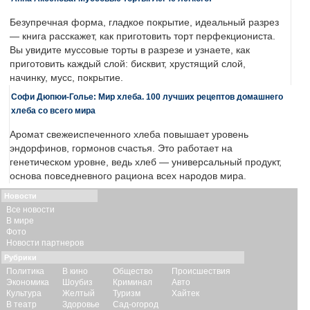
Безупречная форма, гладкое покрытие, идеальный разрез
— книга расскажет, как приготовить торт перфекциониста.
Вы увидите муссовые торты в разрезе и узнаете, как
приготовить каждый слой: бисквит, хрустящий слой,
начинку, мусс, покрытие.
Софи Дюпюи-Голье: Мир хлеба. 100 лучших рецептов домашнего
хлеба со всего мира
Аромат свежеиспеченного хлеба повышает уровень
эндорфинов, гормонов счастья. Это работает на
генетическом уровне, ведь хлеб — универсальный продукт,
основа повседневного рациона всех народов мира.
Новости
Все новости
В мире
Фото
Новости партнеров
Рубрики
Политика
В кино
Общество
Происшествия
Экономика
Шоубиз
Криминал
Авто
Культура
Желтый
Туризм
Хайтек
В театр
Здоровье
Сад-огород