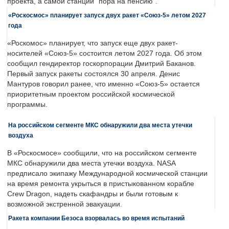
проекта, а самой станции "пора на пенсию".
«Роскосмос» планирует запуск двух ракет «Союз-5» летом 2027
года
«Роскомос» планирует, что запуск еще двух ракет-
носителей «Союз-5» состоится летом 2027 года. Об этом
сообщил гендиректор госкорпорации Дмитрий Баканов.
Первый запуск ракеты состоялся 30 апреля. Денис
Мантуров говорил ранее, что именно «Союз-5» остается
приоритетным проектом российской космической
программы.
На российском сегменте МКС обнаружили два места утечки
воздуха
В «Роскосмосе» сообщили, что на российском сегменте
МКС обнаружили два места утечки воздуха. NASA
предписало экипажу Международной космической станции
на время ремонта укрыться в пристыкованном корабле
Crew Dragon, надеть скафандры и были готовым к
возможной экстренной эвакуации.
Ракета компании Безоса взорвалась во время испытаний