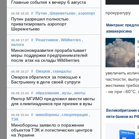
Главные события к вечеру 6 августа
прокуратуру.
#
Путин
, Шереметьево
, аэропорт
06.08 18:25
Путин разрешил полностью
приватизировать аэропорт
Минтранс предлож
Шереметьево
авиакеросина
#
Решетников
, Wildberries
,
06.08 17:27
налоги
Минэкономразвития прорабатывает
меры поддержки предпринимателей
после атак на склады Wildberries
#
Омаров
, скандалы
06.08 16:27
увеличить колич
Омаров обратился за помощью к
частности, выпу
Бастрыкину в деле своей супруги
жесткими требо
- не при –60°C,
#
образование
, вузы
, квоты
06.08 15:33
Ректор МГИМО предложил ввести квоты
для олимпиадников при приеме в вузы
Великобритания в
#
минобороны
, спецоперация
,
06.08 15:04
пяти банков из Р
ТЭК
Минобороны заявило о поражении
объектов ТЭК и логистических центров
на Украине