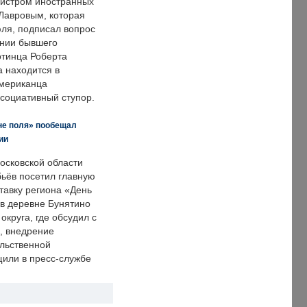
нистром иностранных
Лавровым, которая
ля, подписал вопрос
нии бывшего
отинца Роберта
а находится в
американца
ссоциативный ступор.
не поля» пообещал
ии
осковской области
ьёв посетил главную
тавку региона «День
 в деревне Бунятино
округа, где обсудил с
, внедрение
ольственной
щили в пресс-службе