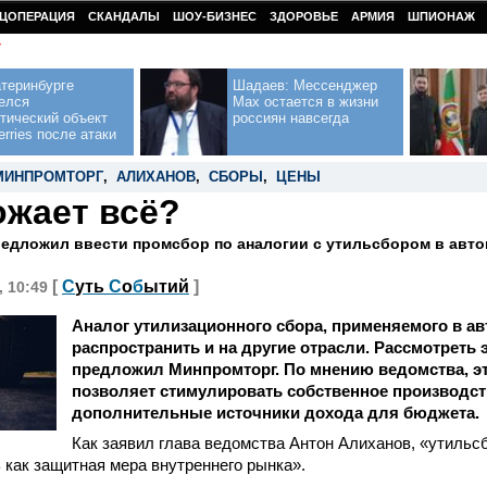
ЦОПЕРАЦИЯ
СКАНДАЛЫ
ШОУ-БИЗНЕС
ЗДОРОВЬЕ
АРМИЯ
ШПИОНАЖ
У
теринбурге
Шадаев: Мессенджер
елся
Max остается в жизни
тический объект
россиян навсегда
erries после атаки
МИНПРОМТОРГ
,
АЛИХАНОВ
,
СБОРЫ
,
ЦЕНЫ
жает всё?
едложил ввести промсбор по аналогии с утильсбором в авт
[
С
уть
С
о
б
ытий
]
, 10:49
Аналог утилизационного сбора, применяемого в ав
распространить и на другие отрасли. Рассмотреть 
предложил Минпромторг. По мнению ведомства, э
позволяет стимулировать собственное производств
дополнительные источники дохода для бюджета.
Как заявил глава ведомства Антон Алиханов, «утильс
как защитная мера внутреннего рынка».