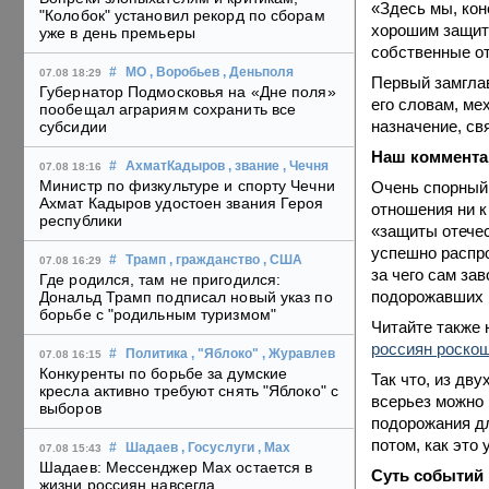
«Здесь мы, кон
"Колобок" установил рекорд по сборам
хорошим защитн
уже в день премьеры
собственные от
#
МО
, Воробьев
, Деньполя
07.08 18:29
Первый замгла
Губернатор Подмосковья на «Дне поля»
его словам, ме
пообещал аграриям сохранить все
назначение, св
субсидии
Наш коммента
#
АхматКадыров
, звание
, Чечня
07.08 18:16
Министр по физкультуре и спорту Чечни
Очень спорный 
Ахмат Кадыров удостоен звания Героя
отношения ни к
республики
«защиты отече
успешно распро
#
Трамп
, гражданство
, США
07.08 16:29
за чего сам за
Где родился, там не пригодился:
подорожавших м
Дональд Трамп подписал новый указ по
борьбе с "родильным туризмом"
Читайте также 
россиян роско
#
Политика
, "Яблоко"
, Журавлев
07.08 16:15
Конкуренты по борьбе за думские
Так что, из дв
кресла активно требуют снять "Яблоко" с
всерьез можно 
выборов
подорожания дл
потом, как это
#
Шадаев
, Госуслуги
, Max
07.08 15:43
Шадаев: Мессенджер Max остается в
Суть событий
жизни россиян навсегда