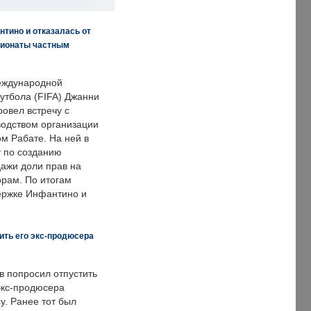
нтино и отказалась от
пионаты частным
еждународной
тбола (FIFA) Джанни
овел встречу с
одством организации
м Рабате. На ней в
т по созданию
дажи доли прав на
рам. По итогам
держке Инфантино и
ить его экс-продюсера
в попросил отпустить
экс-продюсера
у. Ранее тот был