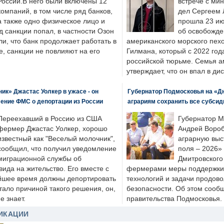
России.В него были включены 12
встрече с ми
компаний, в том числе ряд банков,
дел Сергеем 
а также одно физическое лицо и
прошла 23 ию
д санкции попал, в частности Озон
об освобожде
ли, что банк продолжает работать в
американского морского пех
, санкции не повлияют на его
Гилмана, который с 2022 год
российской тюрьме. Семья 
утверждает, что он впал в ди
к» Джастас Уолкер в ужасе - он
Губернатор Подмосковья на «Д
ение ФМС о депортации из России
аграриям сохранить все субсид
Переехавший в Россию из США
Губернатор М
фермер Джастас Уолкер, хорошо
Андрей Вороб
известный как "Веселый молочник",
аграрную выс
сообщил, что получил уведомление
поля – 2026»
миграционной службы об
Дмитровского 
ида на жительство. Его вместе с
фермерами меры поддержки
йшее время должны депортировать
технологий и задачи продов
стало причиной такого решения, он,
безопасности. Об этом сооб
е знает.
правительства Подмосковья.
ИКАЦИИ