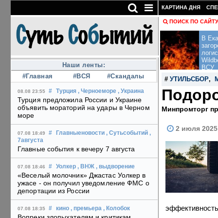
КАРТИНА ДНЯ
СПЕ
ПОИСК ПО САЙТ
В Ека
загор
логис
Wildb
Наши ленты:
ВСУ
#Главная
#ВСЯ
#Скандалы
#
УТИЛЬСБОР
,
Подоро
#
Турция
, Черноеморе
, Украина
08.08 23:55
Турция предложила России и Украине
объявить мораторий на удары в Черном
Минпромторг пр
море
2 июля 2025
#
Главныеновости
, Сутьсобытий
,
07.08 18:49
7августа
Главные события к вечеру 7 августа
#
Уолкер
, ВНЖ
, выдворение
07.08 18:46
«Веселый молочник» Джастас Уолкер в
ужасе - он получил уведомление ФМС о
депортации из России
эффективность 
#
кино
, премьера
, Колобок
07.08 18:35
Вопреки злопыхателям и критикам,