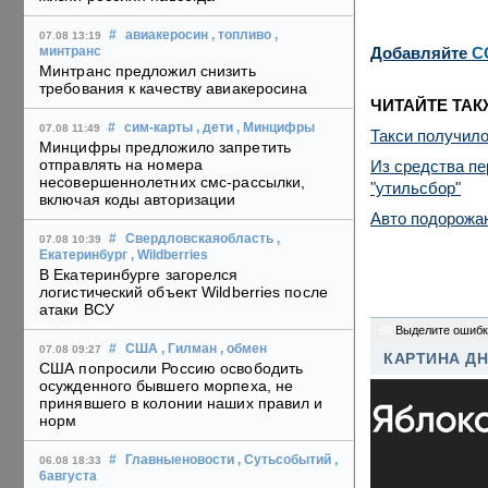
#
авиакеросин
, топливо
,
07.08 13:19
Добавляйте
C
минтранс
Минтранс предложил снизить
требования к качеству авиакеросина
ЧИТАЙТЕ ТАК
#
сим-карты
, дети
, Минцифры
07.08 11:49
Такси получило
Минцифры предложило запретить
отправлять на номера
Из средства п
несовершеннолетних смс-рассылки,
"утильсбор"
включая коды авторизации
Авто подорожаю
#
Свердловскаяобласть
,
07.08 10:39
Екатеринбург
, Wildberries
В Екатеринбурге загорелся
логистический объект Wildberries после
атаки ВСУ
68
Выделите ошибк
#
США
, Гилман
, обмен
07.08 09:27
КАРТИНА Д
США попросили Россию освободить
осужденного бывшего морпеха, не
принявшего в колонии наших правил и
норм
#
Главныеновости
, Сутьсобытий
,
06.08 18:33
6августа