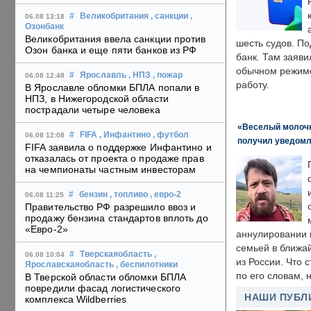
#
Великобритания
, санкции
,
06.08 13:18
Озонбанк
Великобритания ввела санкции против
шесть судов. По
Озон банка и еще пяти банков из РФ
банк. Там заяви
обычном режиме
#
Ярославль
, НПЗ
, пожар
06.08 12:48
работу.
В Ярославле обломки БПЛА попали в
НПЗ, в Нижегородской области
пострадали четыре человека
«Веселый молочни
#
FIFA
, Инфантино
, футбол
06.08 12:08
получил уведомл
FIFA заявила о поддержке Инфантино и
отказалась от проекта о продаже прав
на чемпионаты частным инвесторам
#
бензин
, топливо
, евро-2
06.08 11:25
Правительство РФ разрешило ввоз и
продажу бензина стандартов вплоть до
«Евро-2»
аннулировании в
семьей в ближа
#
Тверскаяобласть
,
06.08 10:04
из России. Что 
Ярославскаяобласть
, беспилотники
по его словам, н
В Тверской области обломки БПЛА
повредили фасад логистического
НАШИ ПУБЛ
комплекса Wildberries