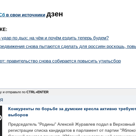
дзен
Сб
в свои источники
ЖЕ:
 удар по дых: на чём и почём ездить теперь будем?
ередвижения снова пытаются сделать для россиян роскошь, по
т: правительство снова собирается повысить утильсбор
у и отправьте по
CTRL+ENTER
НЯ
Конкуренты по борьбе за думские кресла активно требуют
выборов
Председатель "Родины" Алексей Журавлев подал в Верховный 
регистрации списка кандидатов в парламент от партии "Яблок