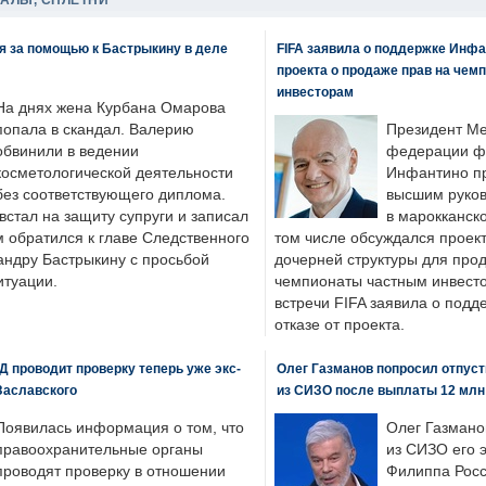
ДАЛЫ, СПЛЕТНИ
я за помощью к Бастрыкину в деле
FIFA заявила о поддержке Инфа
проекта о продаже прав на чем
инвесторам
На днях жена Курбана Омарова
попала в скандал. Валерию
Президент М
обвинили в ведении
федерации фу
косметологической деятельности
Инфантино пр
без соответствующего диплома.
высшим руков
стал на защиту супруги и записал
в марокканско
м обратился к главе Следственного
том числе обсуждался проек
андру Бастрыкину с просьбой
дочерней структуры для про
итуации.
чемпионаты частным инвесто
встречи FIFA заявила о под
отказе от проекта.
 проводит проверку теперь уже экс-
Олег Газманов попросил отпуст
Заславского
из СИЗО после выплаты 12 млн
Появилась информация о том, что
Олег Газмано
правоохранительные органы
из СИЗО его 
проводят проверку в отношении
Филиппа Росс