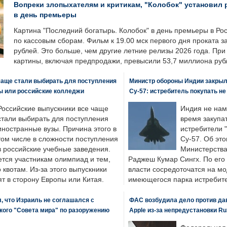
Вопреки злопыхателям и критикам, "Колобок" установил 
в день премьеры
Картина "Последний богатырь. Колобок" в день премьеры в Ро
по кассовым сборам. Фильм к 19.00 мск первого дня проката 
рублей. Это больше, чем другие летние релизы 2026 года. Пр
картины, включая предпродажи, превысили 53,7 миллиона руб
чаще стали выбирать для поступления
Министр обороны Индии закрыл
ы или российские колледжи
Су-57: истребитель покупать н
Российские выпускники все чаще
Индия не нам
стали выбирать для поступления
время закупа
иностранные вузы. Причина этого в
истребители "
том числе в сложности поступления
Су-57. Об это
в российские учебные заведения.
Министерства
ется участникам олимпиад и тем,
Раджеш Кумар Сингх. По его
о квотам. Из-за этого выпускники
власти сосредоточатся на м
т в сторону Европы или Китая.
имеющегося парка истребит
, что Израиль не соглашался с
ФАС возбудила дело против да
кого "Совета мира" по разоружению
Apple из-за непредустановки Ru