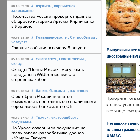
#
израиль
, кирпиченок
,
06.08 09:26
задержание
Посольство России проверяет данные
об аресте историка Артема Кирпиченка
в Израиле
#
Главныеновости
, Сутьсобытий
,
05.08 18:39
5августа
Главные события к вечеру 5 августа
Выпускники все 
иностранные вуз
#
Wildberries
, ПочтаРоссии
,
05.08 18:38
склад
Склады "Почты России" могут быть
переданы в Wildberries вместо
сгоревших хабов
#
банки
, банкомат
, наличные
05.08 18:03
С октября в России появится
Приоритет отда
возможность пополнять счет наличными
кто поступает п
через любой банкомат по СБП
все чаще смотря
#
Ткачук
, екатеринбург
,
05.08 17:07
покушение
Нетаньяху заявил
На Урале совершили покушение на
планом трамповс
главу завода-разработчика дронов
ХАМАС
«Упырь» Ткачука