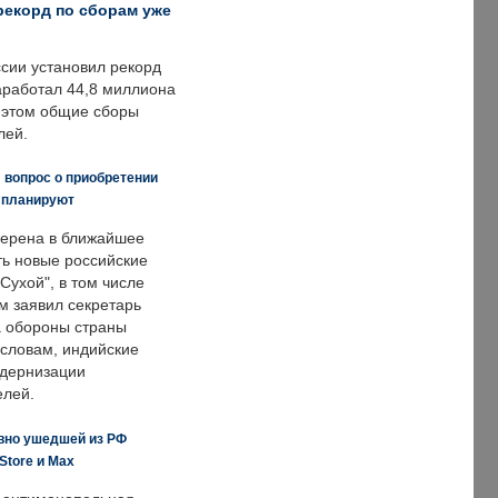
рекорд по сборам уже
ссии установил рекорд
заработал 44,8 миллиона
и этом общие сборы
лей.
 вопрос о приобретении
е планируют
ерена в ближайшее
ть новые российские
Сухой", в том числе
м заявил секретарь
 обороны страны
 словам, индийские
одернизации
елей.
вно ушедшей из РФ
Store и Max