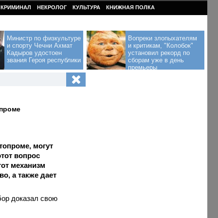
КРИМИНАЛ
НЕКРОЛОГ
КУЛЬТУРА
КНИЖНАЯ ПОЛКА
Министр по физкультуре
Вопреки злопыхателям
и спорту Чечни Ахмат
и критикам, "Колобок"
Кадыров удостоен
установил рекорд по
звания Героя республики
сборам уже в день
премьеры
опроме
топроме, могут
этот вопрос
тот механизм
о, а также дает
бор доказал свою