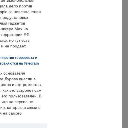
 антимонопольная
дила дело против
pple за неисполнения
 предустановке
ями гаджетов
енджера Max на
 территории РФ.
аф, но тут есть
 и не продает.
 против террориста и
траняются на Telegram
ак основателя
ла Дурова внесли в
истов и экстремистов,
, как это затронет сам
 его пользователей. В
что на сервис не
я, которые в связи с
я на самого