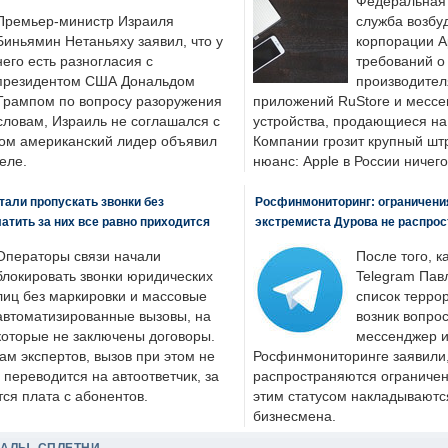
Федеральная
Премьер-министр Израиля
служба возбу
Биньямин Нетаньяху заявил, что у
корпорации A
него есть разногласия с
требований о
президентом США Дональдом
производител
Трампом по вопросу разоружения
приложений RuStore и месс
словам, Израиль не соглашался с
устройства, продающиеся на
ром американский лидер объявил
Компании грозит крупный штр
еле.
нюанс: Apple в России ничего
али пропускать звонки без
Росфинмониторинг: ограничения
латить за них все равно приходится
экстремиста Дурова не распрос
Операторы связи начали
После того, к
блокировать звонки юридических
Telegram Пав
лиц без маркировки и массовые
список террор
автоматизированные вызовы, на
возник вопрос
которые не заключены договоры.
мессенджер и
ам экспертов, вызов при этом не
Росфинмониторинге заявили, 
 переводится на автоответчик, за
распространяются ограничени
ся плата с абонентов.
этим статусом накладываютс
бизнесмена.