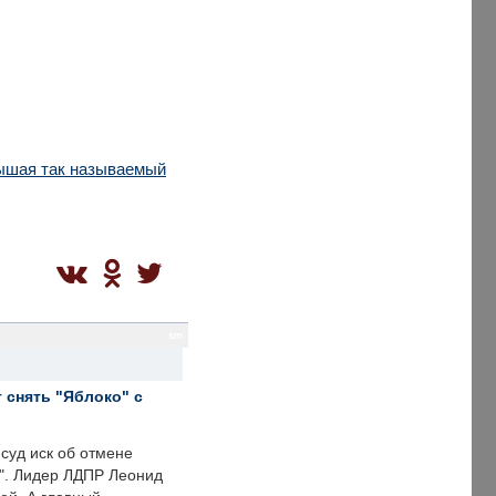
вышая так называемый
sm
 снять "Яблоко" с
суд иск об отмене
о". Лидер ЛДПР Леонид