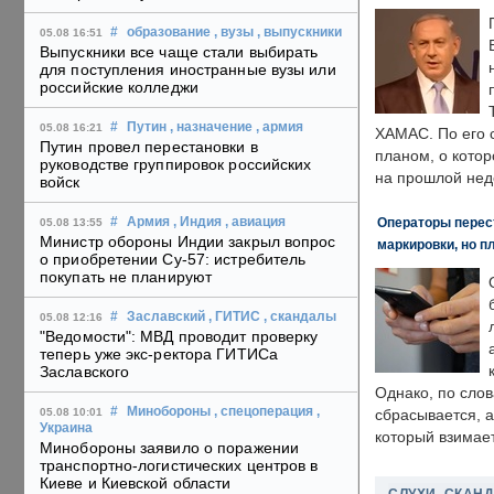
#
образование
, вузы
, выпускники
05.08 16:51
Выпускники все чаще стали выбирать
для поступления иностранные вузы или
российские колледжи
#
Путин
, назначение
, армия
05.08 16:21
ХАМАС. По его 
Путин провел перестановки в
планом, о кото
руководстве группировок российских
на прошлой нед
войск
Операторы перест
#
Армия
, Индия
, авиация
05.08 13:55
Министр обороны Индии закрыл вопрос
маркировки, но п
о приобретении Су-57: истребитель
покупать не планируют
#
Заславский
, ГИТИС
, скандалы
05.08 12:16
"Ведомости": МВД проводит проверку
теперь уже экс-ректора ГИТИСа
Заславского
Однако, по слов
#
Минобороны
, спецоперация
,
05.08 10:01
сбрасывается, а
Украина
который взимает
Минобороны заявило о поражении
транспортно-логистических центров в
Киеве и Киевской области