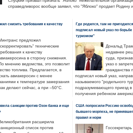
Слуцкий призвал признать "Яблоко" нежелательной организаци
справедливорос вообще заявил, что "Яблоко" продает Родину 
ил снизить требования к качеству
Где родился, там не пригодилс
подписал новый указ по борьбе
туризмом"
Минтранс предложил
"скорректировать" технические
Дональд Трам
требования к качеству
недавнее реш
авиакеросина в сторону снижения.
суда, призна
По мнению ведомства, это позволит
указ о запрет
ество топлива. Предлагается, в
гражданства 
скать авиакеросин с менее
подписал новый указ, направ
ваниями к температуре замерзания
называемого "родильного тур
 как делают сейчас, а при –50°C.
подразумевающего приезд в 
получения ребенком америка
вела санкции против Озон банка и еще
США попросили Россию освобо
Ф
бывшего морпеха, не принявшег
правил и норм
Великобритания расширила
санкционный список против
Госсекретарь