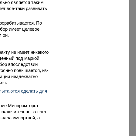
ельно является таким
ет все-таки развивать
рорабатывается. По
сбор имеет целевое
л он.
акту не имеет никакого
еденный под маркой
сбор впоследствии
тоянно повышается, из-
ации неадекватно
сяч.
 пытаются сделать для
ение Минпромторга
Исключительно за счет
ачала импортной, а