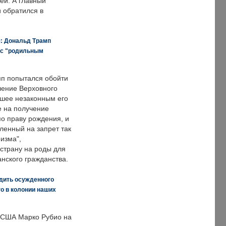
ей. А главный
и обратился в
я: Дональд Трамп
 с "родильным
п попытался обойти
ение Верховного
вшее незаконным его
е на получение
по праву рождения, и
ленный на запрет так
изма",
страну на роды для
нского гражданства.
дить осужденного
о в колонии наших
 США Марко Рубио на