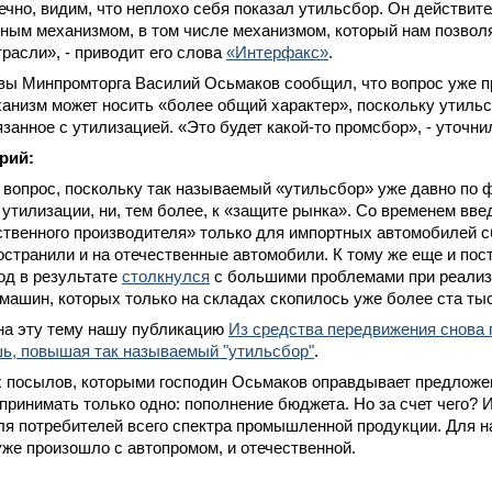
ечно, видим, что неплохо себя показал утильсбор. Он действит
ым механизмом, в том числе механизмом, который нам позволя
расли», - приводит его слова
«Интерфакс»
.
вы Минпромторга Василий Осьмаков сообщил, что вопрос уже п
ханизм может носить «более общий характер», поскольку утиль
язанное с утилизацией. «Это будет какой-то промсбор», - уточни
рий:
вопрос, поскольку так называемый «утильсбор» уже давно по ф
 утилизации, ни, тем более, к «защите рынка». Со временем вв
ственного производителя» только для импортных автомобилей 
странили и на отечественные автомобили. К тому же еще и пос
вод в результате
столкнулся
с большими проблемами при реализ
ашин, которых только на складах скопилось уже более ста ты
на эту тему нашу публикацию
Из средства передвижения снова
шь, повышая так называемый "утильсбор"
.
ух посылов, которыми господин Осьмаков оправдывает предлож
принимать только одно: пополнение бюджета. Но за счет чего? 
я потребителей всего спектра промышленной продукции. Для н
 уже произошло с автопромом, и отечественной.