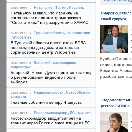
СЛУХИ, СКАН
#
Нетаньяху
, Трамп
, Израиль
05.08 09:55
Нетаньяху заявил, что Израиль не
Омаров обратилс
соглашался с планом трамповского
своей супруги
"Совета мира" по разоружению ХАМАС
#
Тульскаяобласть
, беспилотник
05.08 09:38
, Wildberries
В Тульской области после атаки БПЛА
повреждены два дома и загорелся
сортировочный центр Wildberries
Курбан Омаров в
#
Боярский
, законопроект
,
05.08 09:11
видео, в которо
видеоигры
Комитета Алекс
Боярский: Новая Дума вернется к закону
разобраться в с
о регулировании видеоигр после
выборов
#
Главныеновости
, Сутьсобытий
,
04.08 19:02
4августа
"Ведомости": МВД
Главные события к вечеру 4 августа
ректора ГИТИСа 
#
Россельхознадзор
, ЕС
, транзит
04.08 18:54
Россельхознадзор вводит запрет на
транзит через Россию мяса птицы из ЕС