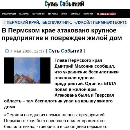
СПЕЦОПЕРАЦИЯ
СКАНДАЛЫ
ШОУ-БИЗНЕС
ЗДОРОВЬЕ
АРМИЯ
ШПИОНАЖ
НЕКРОЛОГ
ПОИСК ПО САЙТУ
#
ПЕРМСКИЙ КРАЙ
,
БЕСПИЛОТНИК
,
«ЛУКОЙЛ-ПЕРМНЕФТЕОРГСИ
В Пермском крае атаковано крупное
предприятие и поврежден жилой дом
[
С
уть
С
о
б
ытий
]
7 мая 2026, 12:37
Глава Пермского края
Дмитрий Махонин сообщил,
что украинские беспилотники
атаковали одно из
предприятий. Один из БПЛА
попал в жилой дом.
Атакована была и Тверская
область – там беспилотник упал на крышу жилого
дома.
«Сегодня на одно из промышленных предприятий
Пермского края был совершен прилет вражеского
беспилотника», - говорится в сообщении пермского