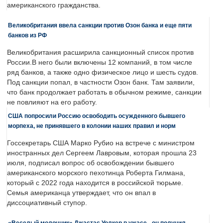
американского гражданства.
Великобритания ввела санкции против Озон банка и еще пяти
банков из РФ
Великобритания расширила санкционный список против
России.В него были включены 12 компаний, в том числе
ряд банков, а также одно физическое лицо и шесть судов.
Под санкции попал, в частности Озон банк. Там заявили,
что банк продолжает работать в обычном режиме, санкции
не повлияют на его работу.
США попросили Россию освободить осужденного бывшего
морпеха, не принявшего в колонии наших правил и норм
Госсекретарь США Марко Рубио на встрече с министром
иностранных дел Сергеем Лавровым, которая прошла 23
июля, подписал вопрос об освобождении бывшего
американского морского пехотинца Роберта Гилмана,
который с 2022 года находится в российской тюрьме.
Семья американца утверждает, что он впал в
диссоциативный ступор.
«Веселый молочник» Джастас Уолкер в ужасе - он получил