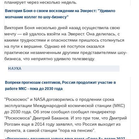
планирует через несколько недель.
Виктория Боня о своем восхождении на Эверест: "Удивило
молчание коллег по шоу-бизнесу"
Виктория Боня несколько дней назад осуществила свою
мечту — ей удалось взойти на Эверест. Она делилась, с
какими трудностями и опасностями пришлось столкнуться
на пути к вершине. Однако её поступок оказался
практически незамеченным другими представителями шоу-
бизнеса, что неприятно удивило телезвезду.
НАУКА
Вопреки прогнозам скептиков, Россия продолжит участие в
работе МКС - пока до 2030 года
"Роскосмос" и NASA договорились о продлении срока
эксплуатации Международной космической станции (МКС)
до 2030 года. Об этом сообщил сообщил гендиректор
"Роскосмоса" Дмитрий Баканов. И это при том, что Дмитрий
Рогозин еще в 2014 году заявлял, что Россия выходит из
проекта, а самой станции "пора на пенсию".
«Роскосмос» планирует запуск двух ракет «Союз-5» летом 2027