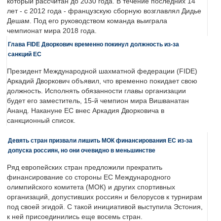
который рассчитан до 2030 года. В течение последних 14
лет - с 2012 года - французскую сборную возглавлял Дидье
Дешам. Под его руководством команда выиграла
чемпионат мира 2018 года.
Глава FIDE Дворкович временно покинул должность из-за
санкций ЕС
Президент Международной шахматной федерации (FIDE)
Аркадий Дворкович объявил, что временно покидает свою
должность. Исполнять обязанности главы организации
будет его заместитель, 15-й чемпион мира Вишванатан
Ананд. Накануне ЕС внес Аркадия Дворковича в
санкционный список.
Девять стран призвали лишить МОК финансирования ЕС из-за
допуска россиян, но они очевидно в меньшинстве
Ряд европейских стран предложили прекратить
финансирование со стороны ЕС Международного
олимпийского комитета (МОК) и других спортивных
организаций, допустивших россиян и белорусов к турнирам
под своей эгидой. С такой инициативой выступила Эстония,
к ней присоединились еще восемь стран.