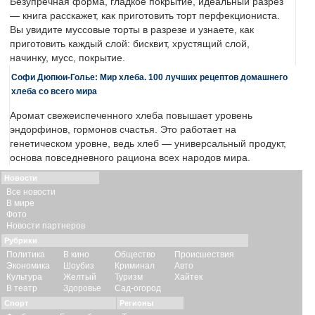
Безупречная форма, гладкое покрытие, идеальный разрез
— книга расскажет, как приготовить торт перфекциониста.
Вы увидите муссовые торты в разрезе и узнаете, как
приготовить каждый слой: бисквит, хрустящий слой,
начинку, мусс, покрытие.
Софи Дюпюи-Голье: Мир хлеба. 100 лучших рецептов домашнего
хлеба со всего мира
Аромат свежеиспеченного хлеба повышает уровень
эндорфинов, гормонов счастья. Это работает на
генетическом уровне, ведь хлеб — универсальный продукт,
основа повседневного рациона всех народов мира.
Новости
Все новости
В мире
Фото
Новости партнеров
Рубрики
Политика
В кино
Общество
Происшествия
Экономика
Шоубиз
Криминал
Авто
Культура
Желтый
Туризм
Хайтек
В театр
Здоровье
Сад-огород
Спорт
Регионы