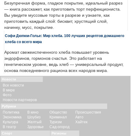
Безупречная форма, гладкое покрытие, идеальный разрез
— книга расскажет, как приготовить торт перфекциониста.
Вы увидите муссовые торты в разрезе и узнаете, как
приготовить каждый слой: бисквит, хрустящий слой,
начинку, мусс, покрытие.
Софи Дюпюи-Голье: Мир хлеба. 100 лучших рецептов домашнего
хлеба со всего мира
Аромат свежеиспеченного хлеба повышает уровень
эндорфинов, гормонов счастья. Это работает на
генетическом уровне, ведь хлеб — универсальный продукт,
основа повседневного рациона всех народов мира.
Новости
Все новости
В мире
Фото
Новости партнеров
Рубрики
Политика
В кино
Общество
Происшествия
Экономика
Шоубиз
Криминал
Авто
Культура
Желтый
Туризм
Хайтек
В театр
Здоровье
Сад-огород
Спорт
Регионы