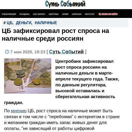
СПЕЦОПЕРАЦИЯ
СКАНДАЛЫ
ШОУ-БИЗНЕС
ЗДОРОВЬЕ
АРМИЯ
ШПИОНАЖ
НЕКРОЛОГ
ПОИСК ПО САЙТУ
#
ЦБ
,
ДЕНЬГИ
,
НАЛИЧНЫЕ
ЦБ зафиксировал рост спроса на
наличные среди россиян
[
С
уть
С
о
б
ытий
]
7 мая 2026, 18:23
Центробанк зафиксировал
рост спроса россиян на
наличные деньги в марте-
апреле текущего года. Также,
по данным регулятора,
высокой оставалась и
сберегательная активность
граждан.
По
мнению
ЦБ, рост спроса на наличные может быть
связан в том числе с "перебоями" с интернетом в стране
и желанием граждан иметь запас живых денег для
оплаты, "не зависящий от работы цифровой