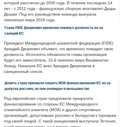
который рассчитан до 2030 года. В течение последних 14
лет - с 2012 года - французскую сборную возглавлял Дидье
Дешам. Под его руководством команда выиграла
чемпионат мира 2018 года.
Глава FIDE Дворкович временно покинул должность из-за
санкций ЕС
Президент Международной шахматной федерации (FIDE)
Аркадий Дворкович объявил, что временно покидает свою
должность. Исполнять обязанности главы организации
будет его заместитель, 15-й чемпион мира Вишванатан
Ананд. Накануне ЕС внес Аркадия Дворковича в
санкционный список.
Девять стран призвали лишить МОК финансирования ЕС из-за
допуска россиян, но они очевидно в меньшинстве
Ряд европейских стран предложили прекратить
финансирование со стороны ЕС Международного
олимпийского комитета (МОК) и других спортивных
организаций, допустивших россиян и белорусов к турнирам
под своей эгидой. С такой инициативой выступила Эстония,
к ней присоединились еще восемь стран.