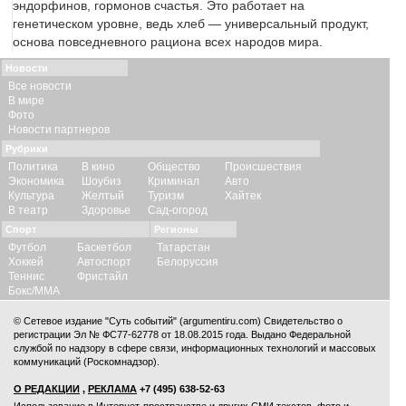
эндорфинов, гормонов счастья. Это работает на
генетическом уровне, ведь хлеб — универсальный продукт,
основа повседневного рациона всех народов мира.
Новости
Все новости
В мире
Фото
Новости партнеров
Рубрики
Политика
В кино
Общество
Происшествия
Экономика
Шоубиз
Криминал
Авто
Культура
Желтый
Туризм
Хайтек
В театр
Здоровье
Сад-огород
Спорт
Регионы
Футбол
Баскетбол
Татарстан
Хоккей
Автоспорт
Белоруссия
Теннис
Фристайл
Бокс/ММА
© Сетевое издание "Суть событий" (argumentiru.com) Свидетельство о
регистрации Эл № ФС77-62778 от 18.08.2015 года. Выдано Федеральной
службой по надзору в сфере связи, информационных технологий и массовых
коммуникаций (Роскомнадзор).
О РЕДАКЦИИ
,
РЕКЛАМА
+7 (495) 638-52-63