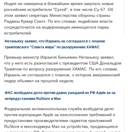
Индия не намерена в ближайшее время закупать новые
российские истребители "Сухой", в том числе Су-57. Об
этом заявил секретарь Министерства обороны страны
Раджеш Кумар Сингх. По его словам, индийские власти
сосредоточатся на модернизации имеющегося парка
истребителей.
Нетаньяху заявил, что Израиль не соглашался с планом
трамповского "Совета мира" по разоружению ХАМАС
Премьер-министр Израиля Биньямин Нетаньяху заявил,
что у него есть разногласия с президентом США Дональдом
Трампом по вопросу разоружения ХАМАС. По его словам,
Израиль не соглашался с планом, о котором американский
лидер объявил на прошлой неделе.
ФАС возбудила дело против давно ушедшей из РФ Apple из-за
непредустановки RuStore и Max
Федеральная антимонопольная служба возбудила дело
против корпорации Apple за неисполнения требований о
предустановке производителями гаджетов приложений
RuStore и мессенджера Max на устройства, продающиеся