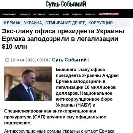
СПЕЦОПЕРАЦИЯ
СКАНДАЛЫ
ШОУ-БИЗНЕС
ЗДОРОВЬЕ
АРМИЯ
ШПИОНАЖ
НЕКРОЛОГ
ПОИСК ПО САЙТУ
#
ЕРМАК
,
УКРАИНА
,
ОТМЫВАНИЕ ДЕНЕГ
,
КОРРУПЦИЯ
Экс-главу офиса президента Украины
Ермака заподозрили в легализации
$10 млн
[
С
уть
С
о
б
ытий
]
12 мая 2026, 09:14
Бывшего главу офиса
президента Украины Андрея
Ермака заподозрили в
легализации 10 миллионов
долларов. Национальное
антикоррупционное бюро
Украины (НАБУ) и
Специализированная антикоррупционная
прокуратура (САП) вручили ему официальное
подозрение.
Антикоррупционные органы Украины считают Ермака