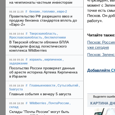
«Президент, вы
на чемпионаты частным инвесторам
момент с Зелен
точке есть смы
#
бензин
, топливо
, евро-2
06.08 11:25
Песков. Он доб
Правительство РФ разрешило ввоз и
продажу бензина стандартов вплоть до
работу».
«Евро-2»
#
Тверскаяобласть
,
06.08 10:04
Читайте также
Ярославскаяобласть
, беспилотники
Песков: Россия
В Тверской области обломки БПЛА
повредили фасад логистического
уже сегодня
комплекса Wildberries
Песков: Зеленс
#
израиль
, кирпиченок
,
06.08 09:26
задержание
Посольство России проверяет данные
Добавляйте
C
об аресте историка Артема Кирпиченка
в Израиле
#
Главныеновости
, Сутьсобытий
,
05.08 18:39
5августа
Главные события к вечеру 5 августа
13
Выделите ошибк
КАРТИНА Д
#
Wildberries
, ПочтаРоссии
,
05.08 18:38
склад
Склады "Почты России" могут быть