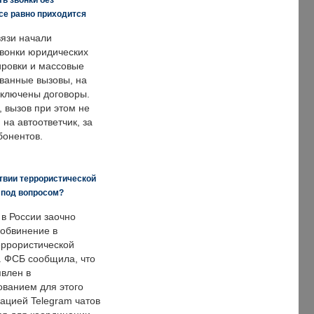
все равно приходится
язи начали
звонки юридических
ировки и массовые
ванные вызовы, на
аключены договоры.
, вызов при этом не
на автоответчик, за
бонентов.
твии террористической
 под вопросом?
 в России заочно
обвинение в
еррористической
. ФСБ сообщила, что
явлен в
ванием для этого
ацией Telegram чатов