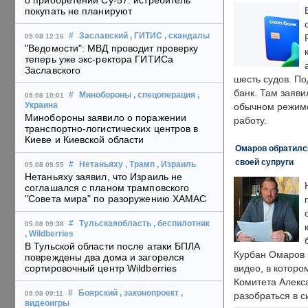
о приобретении Су-57: истребитель
покупать не планируют
#
Заславский
, ГИТИС
, скандалы
05.08 12:16
"Ведомости": МВД проводит проверку
теперь уже экс-ректора ГИТИСа
Заславского
шесть судов. По
банк. Там заяви
#
Минобороны
, спецоперация
,
05.08 10:01
Украина
обычном режиме
Минобороны заявило о поражении
работу.
транспортно-логистических центров в
Киеве и Киевской области
Омаров обратилс
своей супруги
#
Нетаньяху
, Трамп
, Израиль
05.08 09:55
Нетаньяху заявил, что Израиль не
соглашался с планом трамповского
"Совета мира" по разоружению ХАМАС
#
Тульскаяобласть
, беспилотник
05.08 09:38
, Wildberries
В Тульской области после атаки БПЛА
Курбан Омаров в
повреждены два дома и загорелся
сортировочный центр Wildberries
видео, в которо
Комитета Алекс
#
Боярский
, законопроект
,
05.08 09:11
разобраться в с
видеоигры