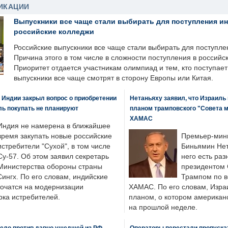
ИКАЦИИ
Выпускники все чаще стали выбирать для поступления и
российские колледжи
Российские выпускники все чаще стали выбирать для поступле
Причина этого в том числе в сложности поступления в российс
Приоритет отдается участникам олимпиад и тем, кто поступает 
выпускники все чаще смотрят в сторону Европы или Китая.
 Индии закрыл вопрос о приобретении
Нетаньяху заявил, что Израиль
ль покупать не планируют
планом трамповского "Совета 
ХАМАС
Индия не намерена в ближайшее
время закупать новые российские
Премьер-мин
истребители "Сухой", в том числе
Биньямин Нет
Су-57. Об этом заявил секретарь
него есть раз
Министерства обороны страны
президентом
ингх. По его словам, индийские
Трампом по в
точатся на модернизации
ХАМАС. По его словам, Изра
ка истребителей.
планом, о котором американ
на прошлой неделе.
ело против давно ушедшей из РФ
Операторы перестали пропускат