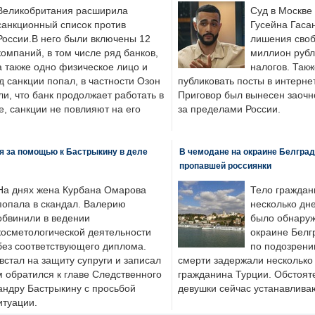
Великобритания расширила
Суд в Москве
санкционный список против
Гусейна Гаса
России.В него были включены 12
лишения своб
компаний, в том числе ряд банков,
миллион рубл
а также одно физическое лицо и
налогов. Так
д санкции попал, в частности Озон
публиковать посты в интернет
ли, что банк продолжает работать в
Приговор был вынесен заочно
, санкции не повлияют на его
за пределами России.
я за помощью к Бастрыкину в деле
В чемодане на окраине Белград
пропавшей россиянки
На днях жена Курбана Омарова
Тело граждан
попала в скандал. Валерию
несколько дне
обвинили в ведении
было обнаруж
косметологической деятельности
окраине Белг
без соответствующего диплома.
по подозрени
стал на защиту супруги и записал
смерти задержали несколько 
м обратился к главе Следственного
гражданина Турции. Обстоят
андру Бастрыкину с просьбой
девушки сейчас устанавлива
итуации.