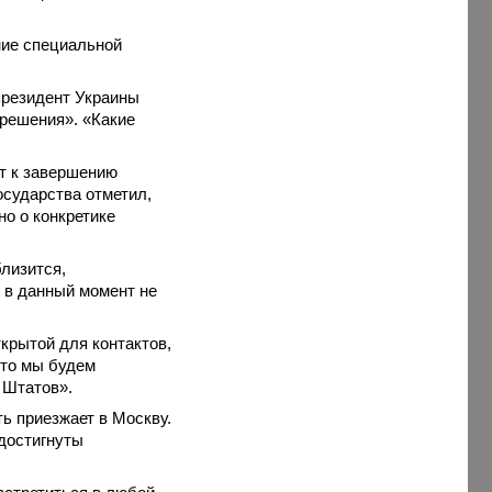
ие специальной
президент Украины
 решения». «Какие
ет к завершению
осударства отметил,
о о конкретике
близится,
и в данный момент не
ткрытой для контактов,
что мы будем
 Штатов».
ть приезжает в Москву.
 достигнуты