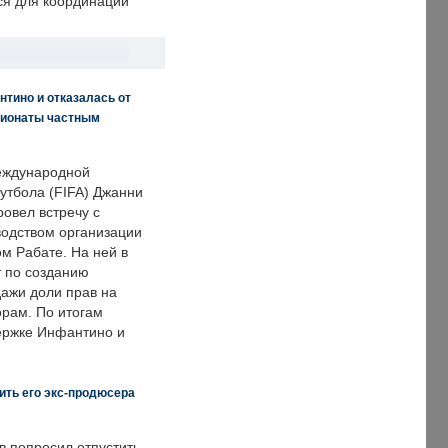
ся для координации
нтино и отказалась от
пионаты частным
еждународной
тбола (FIFA) Джанни
овел встречу с
одством организации
м Рабате. На ней в
т по созданию
дажи доли прав на
рам. По итогам
держке Инфантино и
ить его экс-продюсера
в попросил отпустить