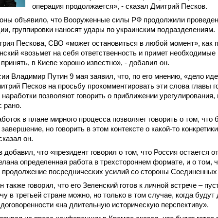
операция продолжается», - сказал Дмитрий Песков.
оны объявило, что Вооруженные силы РФ продолжили проведен
ии, группировки наносят удары по украинским подразделениям.
рия Пескова, СВО «может остановиться в любой момент», как 
ский «возьмет на себя ответственность и примет необходимые
принять, в Киеве хорошо известно», - добавил он.
ии Владимир Путин 9 мая заявил, что, по его мнению, «дело ид
итрий Песков на просьбу прокомментировать эти слова главы г
наработки позволяют говорить о приближении урегулирования, н
с рано.
аботок в плане мирного процесса позволяет говорить о том, что 
 завершение, но говорить в этом контексте о какой-то конкретик
сказал он.
 добавил, что «президент говорил о том, что Россия остается о
делана определенная работа в трехстороннем формате, и о том, 
ь продолжение посреднических усилий со стороны Соединенных
 также говорил, что его Зеленский готов к личной встрече – пус
чу в третьей стране можно, но только в том случае, когда будут
договоренности «на длительную историческую перспективу».