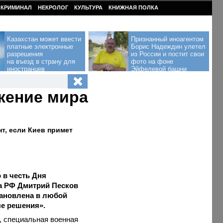
КРИМИНАЛ
НЕКРОЛОГ
КУЛЬТУРА
КНИЖНАЯ ПОЛКА
Казахстан может ввести
Признанный иноагентом
платные электронные
Борис Надеждин улетел
разрешения
из России и постит свои
на въезд в страну для
фото на фоне
иностранцев
Эйфелевой башни
ижение мира
т, если Киев примет
 в честь Дня
а РФ Дмитрий Песков
тановлена в любой
е решения».
, специальная военная