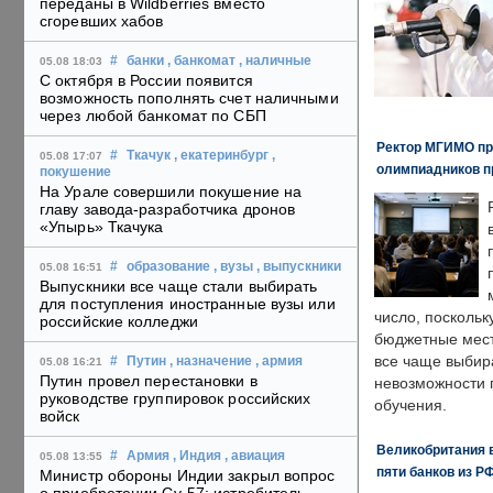
переданы в Wildberries вместо
сгоревших хабов
#
банки
, банкомат
, наличные
05.08 18:03
С октября в России появится
возможность пополнять счет наличными
через любой банкомат по СБП
Ректор МГИМО пр
#
Ткачук
, екатеринбург
,
05.08 17:07
олимпиадников п
покушение
На Урале совершили покушение на
главу завода-разработчика дронов
«Упырь» Ткачука
#
образование
, вузы
, выпускники
05.08 16:51
Выпускники все чаще стали выбирать
для поступления иностранные вузы или
число, поскольк
российские колледжи
бюджетные мест
все чаще выбир
#
Путин
, назначение
, армия
05.08 16:21
Путин провел перестановки в
невозможности 
руководстве группировок российских
обучения.
войск
Великобритания в
#
Армия
, Индия
, авиация
05.08 13:55
пяти банков из Р
Министр обороны Индии закрыл вопрос