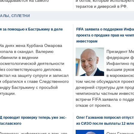
накладываются на самого
и ботов, которые используют
терактов и диверсий в РФ.
ДАЛЫ, СПЛЕТНИ
я за помощью к Бастрыкину в деле
FIFA заявила о поддержке Инфа
проекта о продаже прав на чем
инвесторам
На днях жена Курбана Омарова
попала в скандал. Валерию
Президент М
обвинили в ведении
федерации фу
косметологической деятельности
Инфантино пр
без соответствующего диплома.
высшим руков
стал на защиту супруги и записал
в марокканско
м обратился к главе Следственного
том числе обсуждался проек
андру Бастрыкину с просьбой
дочерней структуры для про
итуации.
чемпионаты частным инвесто
встречи FIFA заявила о под
отказе от проекта.
 проводит проверку теперь уже экс-
Олег Газманов попросил отпуст
Заславского
из СИЗО после выплаты 12 млн
Появилась информация о том, что
Олег Газмано