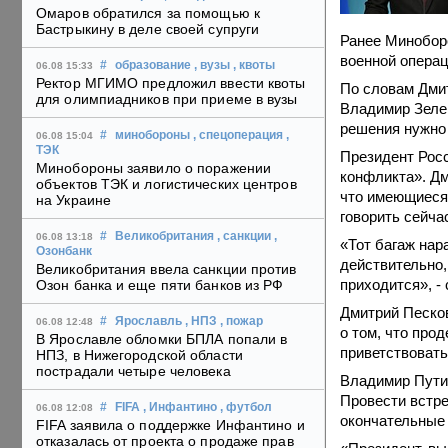
Омаров обратился за помощью к
Бастрыкину в деле своей супруги
Ранее Минобор
военной операц
#
образование
, вузы
, квоты
06.08 15:33
Ректор МГИМО предложил ввести квоты
По словам Дмит
для олимпиадников при приеме в вузы
Владимир Зелен
решения нужно 
#
минобороны
, спецоперация
,
06.08 15:04
ТЭК
Президент Росс
Минобороны заявило о поражении
конфликта». Дм
объектов ТЭК и логистических центров
что имеющиеся 
на Украине
говорить сейча
#
Великобритания
, санкции
,
06.08 13:18
«Тот багаж нар
Озонбанк
действительно,
Великобритания ввела санкции против
приходится», - 
Озон банка и еще пяти банков из РФ
Дмитрий Песков
#
Ярославль
, НПЗ
, пожар
06.08 12:48
о том, что про
В Ярославле обломки БПЛА попали в
приветствоват
НПЗ, в Нижегородской области
пострадали четыре человека
Владимир Путин
Провести встре
#
FIFA
, Инфантино
, футбол
06.08 12:08
окончательные 
FIFA заявила о поддержке Инфантино и
отказалась от проекта о продаже прав