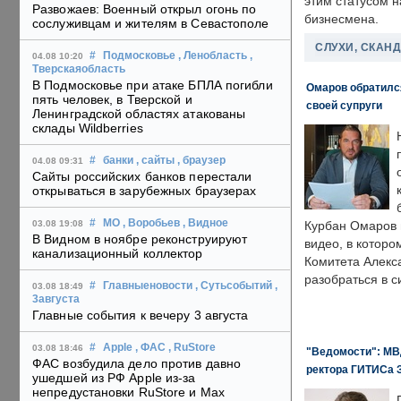
этим статусом 
Развожаев: Военный открыл огонь по
бизнесмена.
сослуживцам и жителям в Севастополе
СЛУХИ, СКАН
#
Подмосковье
, Ленобласть
,
04.08 10:20
Тверскаяобласть
В Подмосковье при атаке БПЛА погибли
Омаров обратилс
пять человек, в Тверской и
своей супруги
Ленинградской областях атакованы
склады Wildberries
#
банки
, сайты
, браузер
04.08 09:31
Сайты российских банков перестали
открываться в зарубежных браузерах
#
МО
, Воробьев
, Видное
03.08 19:08
Курбан Омаров в
В Видном в ноябре реконструируют
видео, в которо
канализационный коллектор
Комитета Алекс
разобраться в с
#
Главныеновости
, Сутьсобытий
,
03.08 18:49
3августа
Главные события к вечеру 3 августа
#
Apple
, ФАС
, RuStore
03.08 18:46
"Ведомости": МВД
ФАС возбудила дело против давно
ректора ГИТИСа 
ушедшей из РФ Apple из-за
непредустановки RuStore и Max