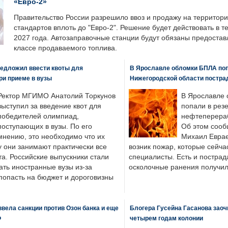
«Евро-2»
Правительство России разрешило ввоз и продажу на территор
стандартов вплоть до "Евро-2". Решение будет действовать в т
2027 года. Автозаправочные станции будут обязаны предоста
классе продаваемого топлива.
едложил ввести квоты для
В Ярославле обломки БПЛА поп
ри приеме в вузы
Нижегородской области постра
Ректор МГИМО Анатолий Торкунов
В Ярославле 
выступил за введение квот для
попали в рез
победителей олимпиад,
нефтеперера
поступающих в вузы. По его
Об этом сооб
мнению, это необходимо что их
Михаил Еврае
у они занимают практически все
возник пожар, которые сейча
а. Российские выпускники стали
специалисты. Есть и пострад
ать иностранные вузы из-за
осколочные ранения получил
попасть на бюджет и дороговизны
вела санкции против Озон банка и еще
Блогера Гусейна Гасанова заоч
Ф
четырем годам колонии