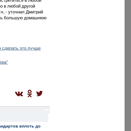
 встретиться в любой
но в любой другой
», - уточнил Дмитрий
лать большую домашнюю
о сделать это лучше
ера"
sm
андартов вплоть до