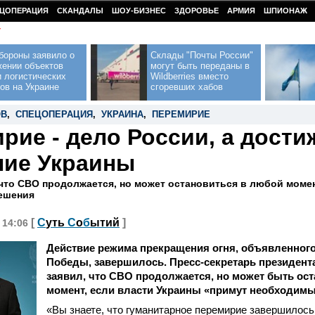
ЦОПЕРАЦИЯ
СКАНДАЛЫ
ШОУ-БИЗНЕС
ЗДОРОВЬЕ
АРМИЯ
ШПИОНАЖ
У
бороны заявило о
Склады "Почты России"
жении объектов
могут быть переданы в
 логистических
Wildberries вместо
ов на Украине
сгоревших хабов
ОВ
,
СПЕЦОПЕРАЦИЯ
,
УКРАИНА
,
ПЕРЕМИРИЕ
рие - дело России, а дост
ние Украины
 что СВО продолжается, но может остановиться в любой момен
ешения
[
С
уть
С
о
б
ытий
]
, 14:06
Действие режима прекращения огня, объявленного
Победы, завершилось. Пресс-секретарь президент
заявил, что СВО продолжается, но может быть ос
момент, если власти Украины «примут необходимы
«Вы знаете, что гуманитарное перемирие завершилось