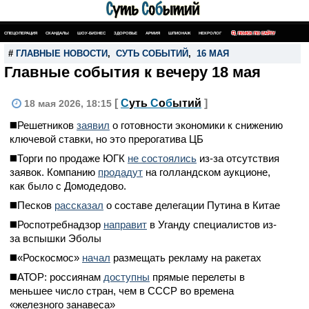
СПЕЦОПЕРАЦИЯ
СКАНДАЛЫ
ШОУ-БИЗНЕС
ЗДОРОВЬЕ
АРМИЯ
ШПИОНАЖ
НЕКРОЛОГ
ПОИСК ПО САЙТУ
#
ГЛАВНЫЕ НОВОСТИ
,
СУТЬ СОБЫТИЙ
,
16 МАЯ
Главные события к вечеру 18 мая
[
С
уть
С
о
б
ытий
]
18 мая 2026, 18:15
◼️Решетников
заявил
о готовности экономики к снижению
ключевой ставки, но это прерогатива ЦБ
◼️Торги по продаже ЮГК
не состоялись
из-за отсутствия
заявок. Компанию
продадут
на голландском аукционе,
как было с Домодедово.
◼️Песков
рассказал
о составе делегации Путина в Китае
◼️Роспотребнадзор
направит
в Уганду специалистов из-
за вспышки Эболы
◼️«Роскосмос»
начал
размещать рекламу на ракетах
◼️АТОР: россиянам
доступны
прямые перелеты в
меньшее число стран, чем в СССР во времена
«железного занавеса»