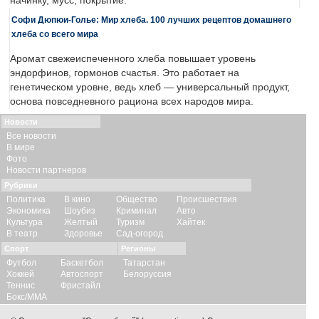
начинку, мусс, покрытие.
Софи Дюпюи-Голье: Мир хлеба. 100 лучших рецептов домашнего
хлеба со всего мира
Аромат свежеиспеченного хлеба повышает уровень
эндорфинов, гормонов счастья. Это работает на
генетическом уровне, ведь хлеб — универсальный продукт,
основа повседневного рациона всех народов мира.
Новости
Все новости
В мире
Фото
Новости партнеров
Рубрики
Политика
В кино
Общество
Происшествия
Экономика
Шоубиз
Криминал
Авто
Культура
Желтый
Туризм
Хайтек
В театр
Здоровье
Сад-огород
Спорт
Регионы
Футбол
Баскетбол
Татарстан
Хоккей
Автоспорт
Белоруссия
Теннис
Фристайл
Бокс/ММА