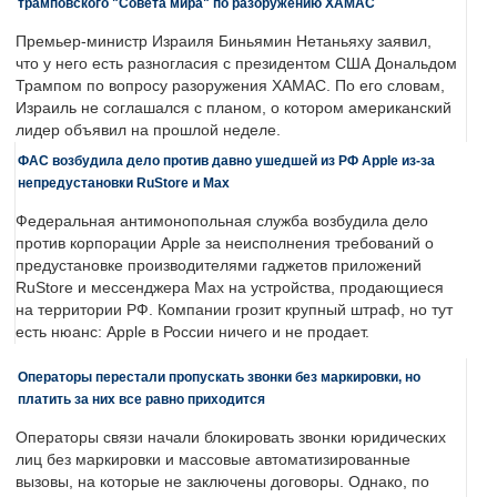
трамповского "Совета мира" по разоружению ХАМАС
Премьер-министр Израиля Биньямин Нетаньяху заявил,
что у него есть разногласия с президентом США Дональдом
Трампом по вопросу разоружения ХАМАС. По его словам,
Израиль не соглашался с планом, о котором американский
лидер объявил на прошлой неделе.
ФАС возбудила дело против давно ушедшей из РФ Apple из-за
непредустановки RuStore и Max
Федеральная антимонопольная служба возбудила дело
против корпорации Apple за неисполнения требований о
предустановке производителями гаджетов приложений
RuStore и мессенджера Max на устройства, продающиеся
на территории РФ. Компании грозит крупный штраф, но тут
есть нюанс: Apple в России ничего и не продает.
Операторы перестали пропускать звонки без маркировки, но
платить за них все равно приходится
Операторы связи начали блокировать звонки юридических
лиц без маркировки и массовые автоматизированные
вызовы, на которые не заключены договоры. Однако, по