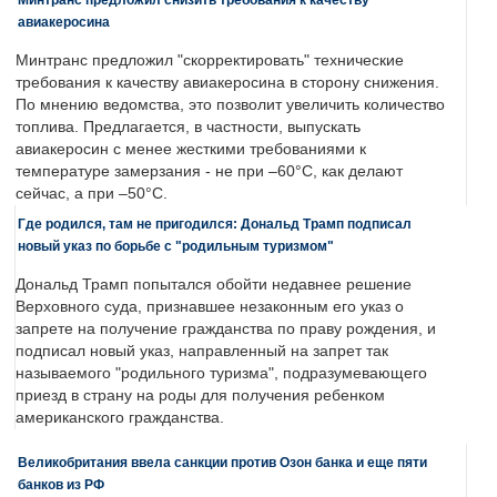
авиакеросина
Минтранс предложил "скорректировать" технические
требования к качеству авиакеросина в сторону снижения.
По мнению ведомства, это позволит увеличить количество
топлива. Предлагается, в частности, выпускать
авиакеросин с менее жесткими требованиями к
температуре замерзания - не при –60°C, как делают
сейчас, а при –50°C.
Где родился, там не пригодился: Дональд Трамп подписал
новый указ по борьбе с "родильным туризмом"
Дональд Трамп попытался обойти недавнее решение
Верховного суда, признавшее незаконным его указ о
запрете на получение гражданства по праву рождения, и
подписал новый указ, направленный на запрет так
называемого "родильного туризма", подразумевающего
приезд в страну на роды для получения ребенком
американского гражданства.
Великобритания ввела санкции против Озон банка и еще пяти
банков из РФ