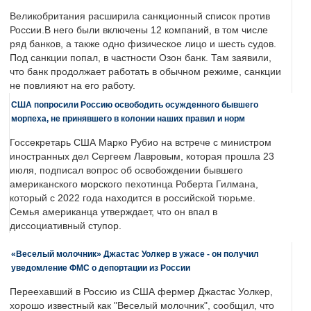
Великобритания расширила санкционный список против
России.В него были включены 12 компаний, в том числе
ряд банков, а также одно физическое лицо и шесть судов.
Под санкции попал, в частности Озон банк. Там заявили,
что банк продолжает работать в обычном режиме, санкции
не повлияют на его работу.
США попросили Россию освободить осужденного бывшего
морпеха, не принявшего в колонии наших правил и норм
Госсекретарь США Марко Рубио на встрече с министром
иностранных дел Сергеем Лавровым, которая прошла 23
июля, подписал вопрос об освобождении бывшего
американского морского пехотинца Роберта Гилмана,
который с 2022 года находится в российской тюрьме.
Семья американца утверждает, что он впал в
диссоциативный ступор.
«Веселый молочник» Джастас Уолкер в ужасе - он получил
уведомление ФМС о депортации из России
Переехавший в Россию из США фермер Джастас Уолкер,
хорошо известный как "Веселый молочник", сообщил, что