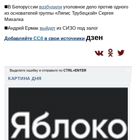
◼️В Белоруссии
возбудили
уголовное дело против одного
из основателей группы «Ляпис Трубецкой» Сергея
Михалка
◼️Андрей Ермак
выйдет
из СИЗО под залог
дзен
Добавляйте
CСб
в свои источники
5
Выделите ошибку и отправьте по
CTRL+ENTER
sm
КАРТИНА ДНЯ