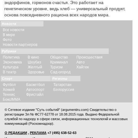
эндорфинов, гормонов счастья. Это работает на
генетическом уровне, ведь хлеб — универсальный продукт,
основа повседневного рациона всех народов мира.
Новости
Все новости
В мире
Фото
Новости партнеров
Рубрики
Политика
В кино
Общество
Происшествия
Экономика
Шоубиз
Криминал
Авто
Культура
Желтый
Туризм
Хайтек
В театр
Здоровье
Сад-огород
Спорт
Регионы
Футбол
Баскетбол
Татарстан
Хоккей
Автоспорт
Белоруссия
Теннис
Фристайл
Бокс/ММА
© Сетевое издание "Суть событий" (argumentiru.com) Свидетельство о
регистрации Эл № ФС77-62778 от 18.08.2015 года. Выдано Федеральной
службой по надзору в сфере связи, информационных технологий и массовых
коммуникаций (Роскомнадзор).
О РЕДАКЦИИ
,
РЕКЛАМА
+7 (495) 638-52-63