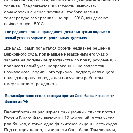
По мнению ведомства, это позволит увеличить количество
топлива. Предлагается, в частности, выпускать
авиакеросин с менее жесткими требованиями к
температуре замерзания - не при –60°C, как делают
сейчас, а при –50°C.
Где родился, там не пригодился: Дональд Трамп подписал
новый указ по борьбе с "родильным туризмом"
Дональд Трамп попытался обойти недавнее решение
Верховного суда, признавшее незаконным его указ о
запрете на получение гражданства по праву рождения, и
подписал новый указ, направленный на запрет так
называемого "родильного туризма", подразумевающего
приезд в страну на роды для получения ребенком
американского гражданства.
Великобритания ввела санкции против Озон банка и еще пяти
банков из РФ
Великобритания расширила санкционный список против
России.В него были включены 12 компаний, в том числе
ряд банков, а также одно физическое лицо и шесть судов.
Под санкции попал, в частности Озон банк. Там заявили,