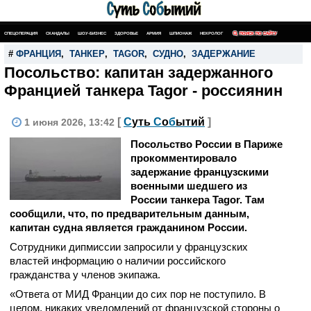
СПЕЦОПЕРАЦИЯ
СКАНДАЛЫ
ШОУ-БИЗНЕС
ЗДОРОВЬЕ
АРМИЯ
ШПИОНАЖ
НЕКРОЛОГ
ПОИСК ПО САЙТУ
#
ФРАНЦИЯ
,
ТАНКЕР
,
TAGOR
,
СУДНО
,
ЗАДЕРЖАНИЕ
Посольство: капитан задержанного
Францией танкера Tagor - россиянин
[
С
уть
С
о
б
ытий
]
1 июня 2026, 13:42
Посольство России в Париже
прокомментировало
задержание французскими
военными шедшего из
России танкера Tagor. Там
сообщили, что, по предварительным данным,
капитан судна является гражданином России.
Сотрудники дипмиссии запросили у французских
властей информацию о наличии российского
гражданства у членов экипажа.
«Ответа от МИД Франции до сих пор не поступило. В
целом, никаких уведомлений от французской стороны о