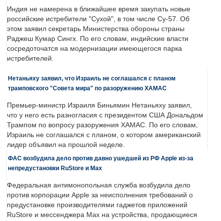
Индия не намерена в ближайшее время закупать новые
российские истребители "Сухой", в том числе Су-57. Об
этом заявил секретарь Министерства обороны страны
Раджеш Кумар Сингх. По его словам, индийские власти
сосредоточатся на модернизации имеющегося парка
истребителей.
Нетаньяху заявил, что Израиль не соглашался с планом
трамповского "Совета мира" по разоружению ХАМАС
Премьер-министр Израиля Биньямин Нетаньяху заявил,
что у него есть разногласия с президентом США Дональдом
Трампом по вопросу разоружения ХАМАС. По его словам,
Израиль не соглашался с планом, о котором американский
лидер объявил на прошлой неделе.
ФАС возбудила дело против давно ушедшей из РФ Apple из-за
непредустановки RuStore и Max
Федеральная антимонопольная служба возбудила дело
против корпорации Apple за неисполнения требований о
предустановке производителями гаджетов приложений
RuStore и мессенджера Max на устройства, продающиеся