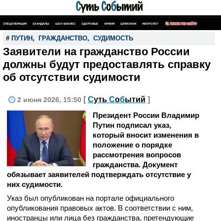
СПЕЦОПЕРАЦИЯ
СКАНДАЛЫ
ШОУ-БИЗНЕС
ЗДОРОВЬЕ
АРМИЯ
ШПИОНАЖ
НЕКРОЛОГ
ПОИСК ПО САЙТУ
#
ПУТИН
,
ГРАЖДАНСТВО
,
СУДИМОСТЬ
Заявители на гражданство России
должны будут предоставлять справку
об отсутствии судимости
[
С
уть
С
о
б
ытий
]
2 июня 2026, 15:50
Президент России Владимир
Путин подписал указ,
который вносит изменения в
положение о порядке
рассмотрения вопросов
гражданства. Документ
обязывает заявителей подтверждать отсутствие у
них судимости.
Указ был опубликован на портале официального
опубликования правовых актов. В соответствии с ним,
иностранцы или лица без гражданства, претендующие