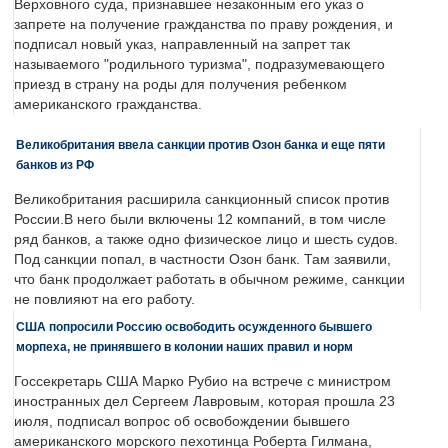
Верховного суда, признавшее незаконным его указ о
запрете на получение гражданства по праву рождения, и
подписал новый указ, направленный на запрет так
называемого "родильного туризма", подразумевающего
приезд в страну на роды для получения ребенком
американского гражданства.
Великобритания ввела санкции против Озон банка и еще пяти
банков из РФ
Великобритания расширила санкционный список против
России.В него были включены 12 компаний, в том числе
ряд банков, а также одно физическое лицо и шесть судов.
Под санкции попал, в частности Озон банк. Там заявили,
что банк продолжает работать в обычном режиме, санкции
не повлияют на его работу.
США попросили Россию освободить осужденного бывшего
морпеха, не принявшего в колонии наших правил и норм
Госсекретарь США Марко Рубио на встрече с министром
иностранных дел Сергеем Лавровым, которая прошла 23
июля, подписал вопрос об освобождении бывшего
американского морского пехотинца Роберта Гилмана,