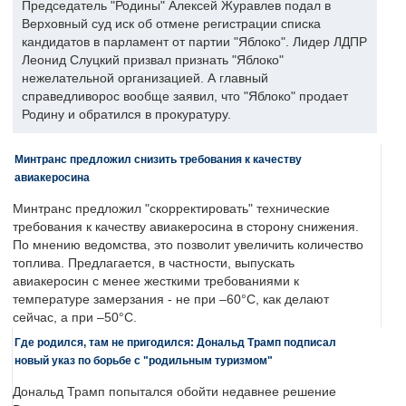
Председатель "Родины" Алексей Журавлев подал в
Верховный суд иск об отмене регистрации списка
кандидатов в парламент от партии "Яблоко". Лидер ЛДПР
Леонид Слуцкий призвал признать "Яблоко"
нежелательной организацией. А главный
справедливорос вообще заявил, что "Яблоко" продает
Родину и обратился в прокуратуру.
Минтранс предложил снизить требования к качеству
авиакеросина
Минтранс предложил "скорректировать" технические
требования к качеству авиакеросина в сторону снижения.
По мнению ведомства, это позволит увеличить количество
топлива. Предлагается, в частности, выпускать
авиакеросин с менее жесткими требованиями к
температуре замерзания - не при –60°C, как делают
сейчас, а при –50°C.
Где родился, там не пригодился: Дональд Трамп подписал
новый указ по борьбе с "родильным туризмом"
Дональд Трамп попытался обойти недавнее решение