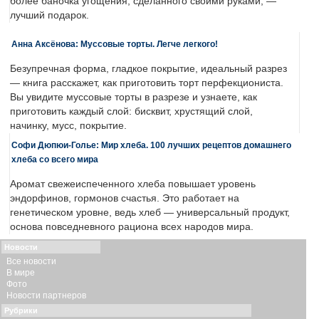
более баночка угощения, сделанного своими руками, —
лучший подарок.
Анна Аксёнова: Муссовые торты. Легче легкого!
Безупречная форма, гладкое покрытие, идеальный разрез
— книга расскажет, как приготовить торт перфекциониста.
Вы увидите муссовые торты в разрезе и узнаете, как
приготовить каждый слой: бисквит, хрустящий слой,
начинку, мусс, покрытие.
Софи Дюпюи-Голье: Мир хлеба. 100 лучших рецептов домашнего
хлеба со всего мира
Аромат свежеиспеченного хлеба повышает уровень
эндорфинов, гормонов счастья. Это работает на
генетическом уровне, ведь хлеб — универсальный продукт,
основа повседневного рациона всех народов мира.
Новости
Все новости
В мире
Фото
Новости партнеров
Рубрики