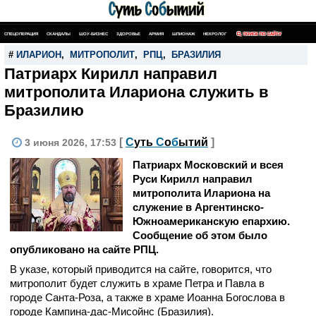
СПЕЦОПЕРАЦИЯ
СКАНДАЛЫ
ШОУ-БИЗНЕС
ЗДОРОВЬЕ
АРМИЯ
ШПИОНАЖ
НЕКРОЛОГ
ПОИСК ПО САЙТУ
#
ИЛАРИОН
,
МИТРОПОЛИТ
,
РПЦ
,
БРАЗИЛИЯ
Патриарх Кирилл направил
митрополита Илариона служить в
Бразилию
[
С
уть
С
о
б
ытий
]
3 июня 2026, 17:53
Патриарх Московский и всея
Руси Кирилл направил
митрополита Илариона на
служение в Аргентинско-
Южноамериканскую епархию.
Сообщение об этом было
опубликовано на сайте РПЦ.
В указе, который приводится на сайте, говорится, что
митрополит будет служить в храме Петра и Павла в
городе Санта-Роза, а также в храме Иоанна Богослова в
городе Кампина-дас-Мисойнс (Бразилия).