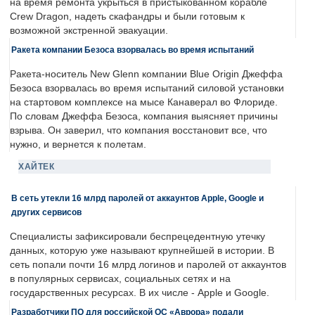
на время ремонта укрыться в пристыкованном корабле
Crew Dragon, надеть скафандры и были готовым к
возможной экстренной эвакуации.
Ракета компании Безоса взорвалась во время испытаний
Ракета-носитель New Glenn компании Blue Origin Джеффа
Безоса взорвалась во время испытаний силовой установки
на стартовом комплексе на мысе Канаверал во Флориде.
По словам Джеффа Безоса, компания выясняет причины
взрыва. Он заверил, что компания восстановит все, что
нужно, и вернется к полетам.
ХАЙТЕК
В сеть утекли 16 млрд паролей от аккаунтов Apple, Google и
других сервисов
Специалисты зафиксировали беспрецедентную утечку
данных, которую уже называют крупнейшей в истории. В
сеть попали почти 16 млрд логинов и паролей от аккаунтов
в популярных сервисах, социальных сетях и на
государственных ресурсах. В их числе - Apple и Google.
Разработчики ПО для российской ОС «Аврора» подали