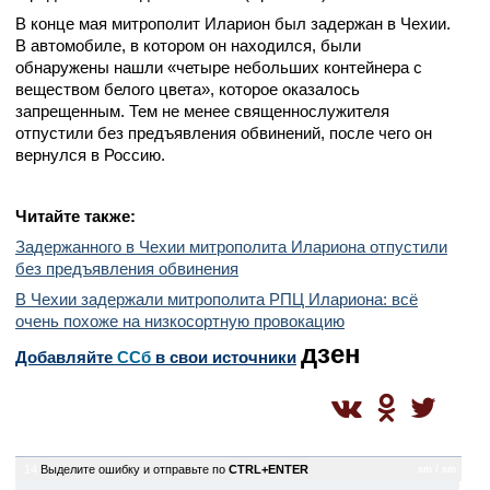
В конце мая митрополит Иларион был задержан в Чехии.
В автомобиле, в котором он находился, были
обнаружены нашли «четыре небольших контейнера с
веществом белого цвета», которое оказалось
запрещенным. Тем не менее священнослужителя
отпустили без предъявления обвинений, после чего он
вернулся в Россию.
Читайте также:
Задержанного в Чехии митрополита Илариона отпустили
без предъявления обвинения
В Чехии задержали митрополита РПЦ Илариона: всё
очень похоже на низкосортную провокацию
дзен
Добавляйте
CСб
в свои источники
14
Выделите ошибку и отправьте по
CTRL+ENTER
sm / sm