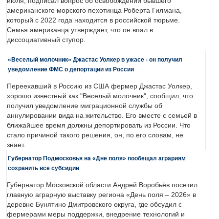
июля, подписал вопрос об освобождении бывшего
американского морского пехотинца Роберта Гилмана,
который с 2022 года находится в российской тюрьме.
Семья американца утверждает, что он впал в
диссоциативный ступор.
«Веселый молочник» Джастас Уолкер в ужасе - он получил
уведомление ФМС о депортации из России
Переехавший в Россию из США фермер Джастас Уолкер,
хорошо известный как "Веселый молочник", сообщил, что
получил уведомление миграционной службы об
аннулировании вида на жительство. Его вместе с семьей в
ближайшее время должны депортировать из России. Что
стало причиной такого решения, он, по его словам, не
знает.
Губернатор Подмосковья на «Дне поля» пообещал аграриям
сохранить все субсидии
Губернатор Московской области Андрей Воробьёв посетил
главную аграрную выставку региона «День поля – 2026» в
деревне Бунятино Дмитровского округа, где обсудил с
фермерами меры поддержки, внедрение технологий и