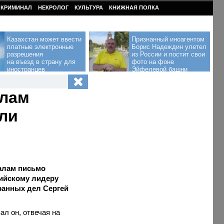
КРИМИНАЛ
НЕКРОЛОГ
КУЛЬТУРА
КНИЖНАЯ ПОЛКА
Казахстан может ввести
Признанный иноагентом
платные электронные
Борис Надеждин улетел
разрешения
из России и постит свои
на въезд в страну для
фото на фоне
иностранцев
Эйфелевой башни
алам
али
алам письмо
сийскому лидеру
ранных дел Сергей
ал он, отвечая на