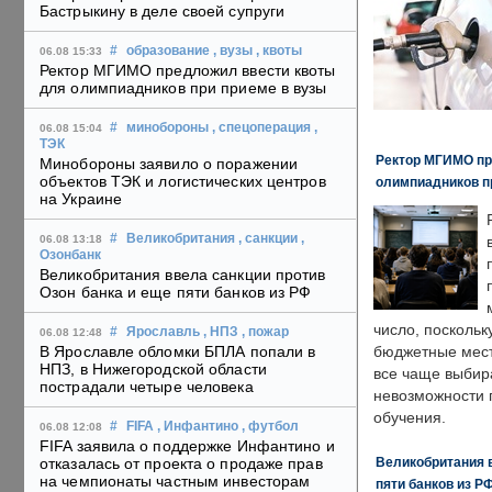
Бастрыкину в деле своей супруги
#
образование
, вузы
, квоты
06.08 15:33
Ректор МГИМО предложил ввести квоты
для олимпиадников при приеме в вузы
#
минобороны
, спецоперация
,
06.08 15:04
ТЭК
Ректор МГИМО пр
Минобороны заявило о поражении
объектов ТЭК и логистических центров
олимпиадников п
на Украине
#
Великобритания
, санкции
,
06.08 13:18
Озонбанк
Великобритания ввела санкции против
Озон банка и еще пяти банков из РФ
число, поскольк
#
Ярославль
, НПЗ
, пожар
06.08 12:48
В Ярославле обломки БПЛА попали в
бюджетные мест
НПЗ, в Нижегородской области
все чаще выбир
пострадали четыре человека
невозможности 
обучения.
#
FIFA
, Инфантино
, футбол
06.08 12:08
FIFA заявила о поддержке Инфантино и
Великобритания в
отказалась от проекта о продаже прав
на чемпионаты частным инвесторам
пяти банков из Р