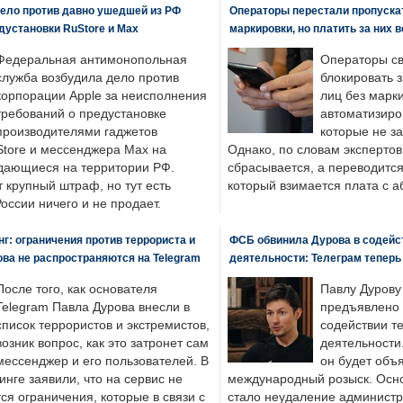
ело против давно ушедшей из РФ
Операторы перестали пропускат
едустановки RuStore и Max
маркировки, но платить за них 
Федеральная антимонопольная
Операторы св
служба возбудила дело против
блокировать 
корпорации Apple за неисполнения
лиц без марк
требований о предустановке
автоматизиро
производителями гаджетов
которые не з
tore и мессенджера Max на
Однако, по словам экспертов
одающиеся на территории РФ.
сбрасывается, а переводится 
 крупный штраф, но тут есть
который взимается плата с а
России ничего и не продает.
: ограничения против террориста и
ФСБ обвинила Дурова в содейс
ва не распространяются на Telegram
деятельности: Телеграм теперь
После того, как основателя
Павлу Дурову
Telegram Павла Дурова внесли в
предъявлено 
список террористов и экстремистов,
содействии т
возник вопрос, как это затронет сам
деятельности
мессенджер и его пользователей. В
он будет объ
нге заявили, что на сервис не
международный розыск. Осно
я ограничения, которые в связи с
стало неудаление администр