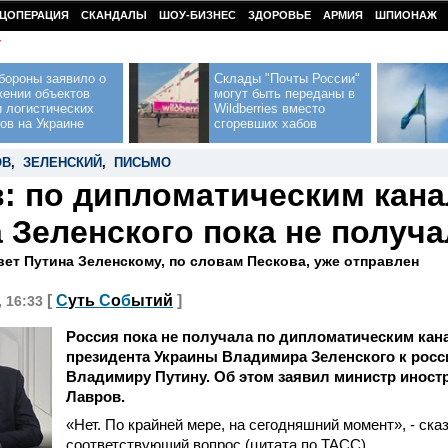
ЦОПЕРАЦИЯ
СКАНДАЛЫ
ШОУ-БИЗНЕС
ЗДОРОВЬЕ
АРМИЯ
ШПИОНАЖ
У
бороны заявило о
Склады "Почты России"
жении объектов
могут быть переданы в
 логистических
Wildberries вместо
ов на Украине
сгоревших хабов
ОВ
,
ЗЕЛЕНСКИЙ
,
ПИСЬМО
: по дипломатическим кан
 Зеленского пока не получ
вет Путина Зеленскому, по словам Пескова, уже отправлен
[
С
уть
С
о
б
ытий
]
, 16:33
Россия пока не получала по дипломатическим кан
президента Украины Владимира Зеленского к рос
Владимиру Путину. Об этом заявил министр иност
Лавров.
«Нет. По крайней мере, на сегодняшний момент», - сказ
соответствующий вопрос (цитата по ТАСС).