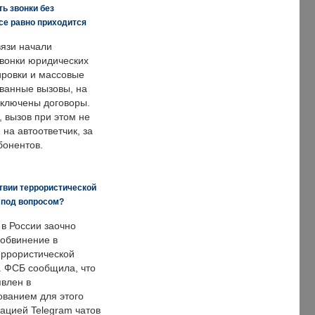
ь звонки без
все равно приходится
язи начали
звонки юридических
ировки и массовые
ванные вызовы, на
аключены договоры.
, вызов при этом не
на автоответчик, за
бонентов.
твии террористической
 под вопросом?
 в России заочно
обвинение в
еррористической
. ФСБ сообщила, что
явлен в
ванием для этого
ацией Telegram чатов