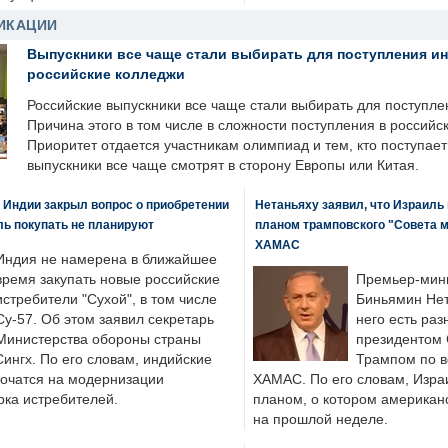
ИКАЦИИ
Выпускники все чаще стали выбирать для поступления и
российские колледжи
Российские выпускники все чаще стали выбирать для поступле
Причина этого в том числе в сложности поступления в российс
Приоритет отдается участникам олимпиад и тем, кто поступает 
выпускники все чаще смотрят в сторону Европы или Китая.
 Индии закрыл вопрос о приобретении
Нетаньяху заявил, что Израиль
ль покупать не планируют
планом трамповского "Совета 
ХАМАС
Индия не намерена в ближайшее
время закупать новые российские
Премьер-мин
истребители "Сухой", в том числе
Биньямин Нет
Су-57. Об этом заявил секретарь
него есть раз
Министерства обороны страны
президентом
ингх. По его словам, индийские
Трампом по в
точатся на модернизации
ХАМАС. По его словам, Изра
ка истребителей.
планом, о котором американ
на прошлой неделе.