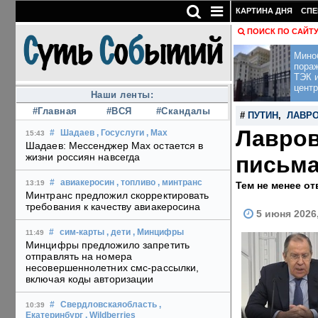
КАРТИНА ДНЯ
СПЕ
ПОИСК ПО САЙТ
Мино
пора
ТЭК и
центр
Наши ленты:
#Главная
#ВСЯ
#Скандалы
#
ПУТИН
,
ЛАВР
Лавров
#
Шадаев
, Госуслуги
, Max
15:43
Шадаев: Мессенджер Max остается в
жизни россиян навсегда
письма
#
авиакеросин
, топливо
, минтранс
13:19
Тем не менее от
Минтранс предложил скорректировать
требования к качеству авиакеросина
5 июня 2026
#
сим-карты
, дети
, Минцифры
11:49
Минцифры предложило запретить
отправлять на номера
несовершеннолетних смс-рассылки,
включая коды авторизации
#
Свердловскаяобласть
,
10:39
Екатеринбург
, Wildberries