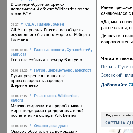
В Екатеринбурге загорелся
Ранее пресс-се
логистический объект Wildberries после
ознакомился с 
атаки ВСУ
«Да, мы в ночи
#
США
, Гилман
, обмен
09:27
распечатали, п
США попросили Россию освободить
осужденного бывшего морпеха Роберта
Диппочта в наш
Гилмана
сопроводитель
#
Главныеновости
, Сутьсобытий
,
06.08 18:33
6августа
Читайте также
Главные события к вечеру 6 августа
Песков: Путин 
#
Путин
, Шереметьево
, аэропорт
06.08 18:25
Зеленский напи
Путин разрешил полностью
приватизировать аэропорт
Добавляйте
C
Шереметьево
#
Решетников
, Wildberries
,
06.08 17:27
налоги
Минэкономразвития прорабатывает
меры поддержки предпринимателей
после атак на склады Wildberries
6
Выделите ошибку
КАРТИНА Д
#
Омаров
, скандалы
06.08 16:27
Омаров обратился за помощью к