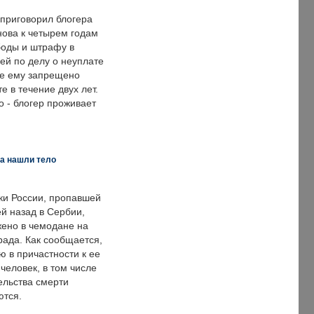
 приговорил блогера
нова к четырем годам
оды и штрафу в
ей по делу о неуплате
же ему запрещено
е в течение двух лет.
 - блогер проживает
а нашли тело
ки России, пропавшей
й назад в Сербии,
ено в чемодане на
рада. Как сообщается,
ю в причастности к ее
человек, в том числе
ельства смерти
ются.