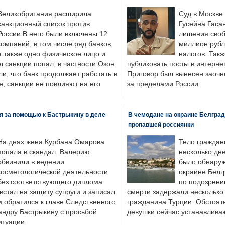
Великобритания расширила
Суд в Москве
санкционный список против
Гусейна Гаса
России.В него были включены 12
лишения своб
компаний, в том числе ряд банков,
миллион рубл
а также одно физическое лицо и
налогов. Так
д санкции попал, в частности Озон
публиковать посты в интернет
ли, что банк продолжает работать в
Приговор был вынесен заочно
, санкции не повлияют на его
за пределами России.
я за помощью к Бастрыкину в деле
В чемодане на окраине Белград
пропавшей россиянки
На днях жена Курбана Омарова
Тело граждан
попала в скандал. Валерию
несколько дне
обвинили в ведении
было обнаруж
косметологической деятельности
окраине Белг
без соответствующего диплома.
по подозрени
стал на защиту супруги и записал
смерти задержали несколько 
м обратился к главе Следственного
гражданина Турции. Обстоят
андру Бастрыкину с просьбой
девушки сейчас устанавлива
итуации.