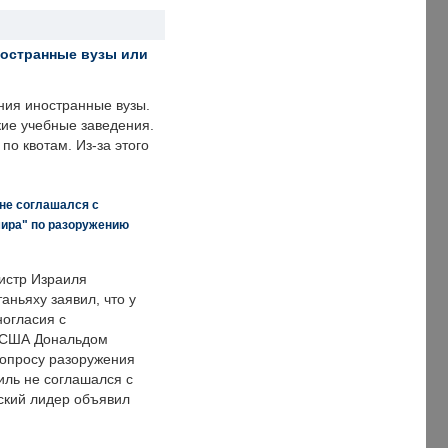
ностранные вузы или
ния иностранные вузы.
кие учебные заведения.
по квотам. Из-за этого
 не соглашался с
мира" по разоружению
истр Израиля
аньяху заявил, что у
ногласия с
 США Дональдом
опросу разоружения
иль не соглашался с
ский лидер объявил