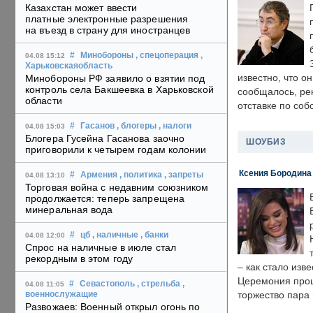
Казахстан может ввести
платные электронные разрешения
на въезд в страну для иностранцев
#
Минобороны
, спецоперация
,
04.08 15:12
Харьковскаяобласть
известно, что о
Минобороны РФ заявило о взятии под
контроль села Бакшеевка в Харьковской
сообщалось, ре
области
отставке по со
#
Гасанов
, блогеры
, налоги
04.08 15:03
Блогера Гусейна Гасанова заочно
ШОУБИЗ
приговорили к четырем годам колонии
Ксения Бородина
#
Армения
, политика
, запреты
04.08 13:10
Торговая война с недавним союзником
продолжается: теперь запрещена
минеральная вода
#
цб
, наличные
, банки
04.08 12:00
Спрос на наличные в июле стал
рекордным в этом году
– как стало изв
Церемония прошл
#
Севастополь
, стрельба
,
04.08 11:05
торжество пара 
военнослужащие
Развожаев: Военный открыл огонь по