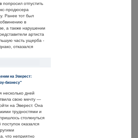
в попросил отпустить
экс-продюсера
у. Ранее тот был
 обвинению в
е, а также нарушении
редставители артиста
льшую часть ущерба -
днако, отказался
ении на Эверест:
оу-бизнесу"
я несколько дней
твила свою мечту —
ойти на Эверест. Она
акими трудностями и
пришлось столкнуться
ё поступок оказался
другими
а, что неприятно