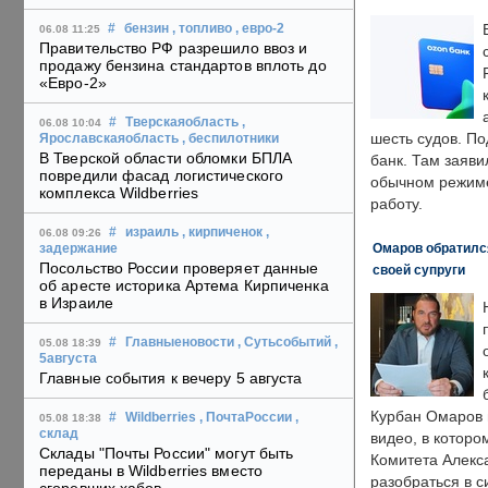
#
бензин
, топливо
, евро-2
06.08 11:25
Правительство РФ разрешило ввоз и
продажу бензина стандартов вплоть до
«Евро-2»
#
Тверскаяобласть
,
06.08 10:04
шесть судов. По
Ярославскаяобласть
, беспилотники
В Тверской области обломки БПЛА
банк. Там заяви
повредили фасад логистического
обычном режиме
комплекса Wildberries
работу.
#
израиль
, кирпиченок
,
06.08 09:26
Омаров обратилс
задержание
Посольство России проверяет данные
своей супруги
об аресте историка Артема Кирпиченка
в Израиле
#
Главныеновости
, Сутьсобытий
,
05.08 18:39
5августа
Главные события к вечеру 5 августа
Курбан Омаров в
#
Wildberries
, ПочтаРоссии
,
05.08 18:38
склад
видео, в которо
Склады "Почты России" могут быть
Комитета Алекс
переданы в Wildberries вместо
разобраться в с