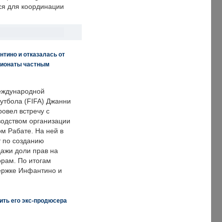
ся для координации
нтино и отказалась от
пионаты частным
еждународной
тбола (FIFA) Джанни
овел встречу с
одством организации
м Рабате. На ней в
т по созданию
дажи доли прав на
рам. По итогам
держке Инфантино и
ить его экс-продюсера