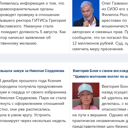
Появилась информация о том, что
Олег Газмано
правоохранительные органы
из СИЗО его 
проводят проверку в отношении
Филиппа Росс
бывшего ректора ГИТИСа Григория
арестован по
Заславского. Накануне стало
мошенничеств
н покидает должность 5 августа. Как
авторских и смежных прав. П
ктор написал заявление об
сообщили, что он погасил бо
бственному желанию.
12 миллионов рублей. Суд, о
смягчить меру пресечения.
 вышла замуж за Николая Сердюкова
Виктория Боня о своем восхожд
"Удивило молчание коллег по ш
В декабре прошлого года Ксения
Бородина получила предложение
Виктория Бон
руки и сердца от своего избранника
назад осущес
Николая Сердюкова. Пара не стала
ей удалось вз
тянуть с оформлением отношений
делилась, с к
естно, они уже расписались.
опасностями 
а в узком кругу. Устроить
на пути к вершине. Однако е
планирует через несколько недель.
практически незамеченным 
представителями шоу-бизнес