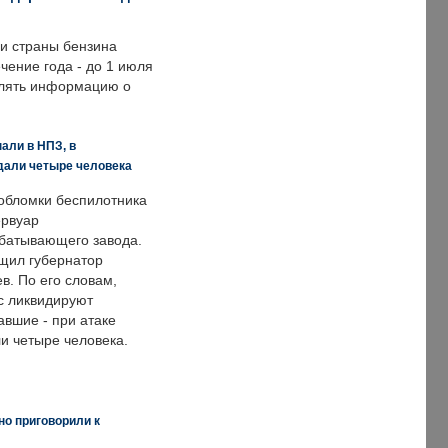
ии страны бензина
ечение года - до 1 июля
влять информацию о
али в НПЗ, в
дали четыре человека
обломки беспилотника
ервуар
батывающего завода.
щил губернатор
в. По его словам,
с ликвидируют
авшие - при атаке
и четыре человека.
но приговорили к