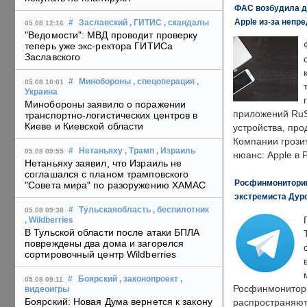
ФАС возбудила д
Apple из-за непр
#
Заславский
, ГИТИС
, скандалы
05.08 12:16
"Ведомости": МВД проводит проверку
теперь уже экс-ректора ГИТИСа
Заславского
#
Минобороны
, спецоперация
,
05.08 10:01
Украина
Минобороны заявило о поражении
приложений RuS
транспортно-логистических центров в
Киеве и Киевской области
устройства, пр
Компании грозит
#
Нетаньяху
, Трамп
, Израиль
05.08 09:55
нюанс: Apple в 
Нетаньяху заявил, что Израиль не
соглашался с планом трамповского
Росфинмониторинг
"Совета мира" по разоружению ХАМАС
экстремиста Дуро
#
Тульскаяобласть
, беспилотник
05.08 09:38
, Wildberries
В Тульской области после атаки БПЛА
повреждены два дома и загорелся
сортировочный центр Wildberries
#
Боярский
, законопроект
,
05.08 09:11
Росфинмонитори
видеоигры
Боярский: Новая Дума вернется к закону
распространяютс