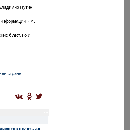
 Владимир Путин
 информации, - мы
ние будет, но и
ьей стране
sm
андартов вплоть до