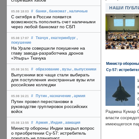
сгоревших хабов
НАШИ ПУБЛ
#
банки
, банкомат
, наличные
05.08 18:03
С октября в России появится
возможность пополнять счет наличными
через любой банкомат по СБП
#
Ткачук
, екатеринбург
,
05.08 17:07
покушение
На Урале совершили покушение на
главу завода-разработчика дронов
«Упырь» Ткачука
Министр обороны
#
образование
, вузы
, выпускники
Су-57: истребите
05.08 16:51
Выпускники все чаще стали выбирать
для поступления иностранные вузы или
российские колледжи
#
Путин
, назначение
, армия
05.08 16:21
Путин провел перестановки в
руководстве группировок российских
войск
Раджеш Кумар С
власти сосредо
#
Армия
, Индия
, авиация
05.08 13:55
имеющегося пар
Министр обороны Индии закрыл вопрос
о приобретении Су-57: истребитель
покупать не планируют