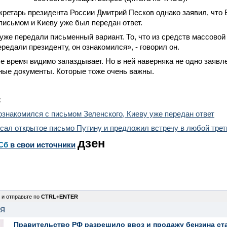
кретарь президента России Дмитрий Песков однако заявил, что
письмом и Киеву уже был передан ответ.
 уже передали письменный вариант. То, что из средств массовой
ередали президенту, он ознакомился», - говорил он.
е время видимо запаздывает. Но в ней наверняка не одно заявле
ные документы. Которые тоже очень важны.
:
ознакомился с письмом Зеленского, Киеву уже передан ответ
сал открытое письмо Путину и предложил встречу в любой трет
дзен
Сб
в свои источники
 и отправьте по
CTRL+ENTER
НЯ
Правительство РФ разрешило ввоз и продажу бензина ст