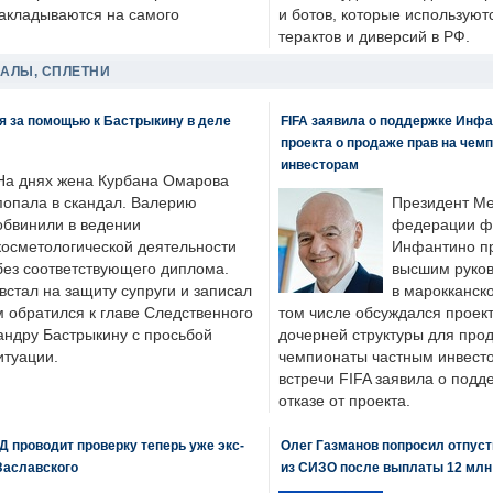
накладываются на самого
и ботов, которые используют
терактов и диверсий в РФ.
ДАЛЫ, СПЛЕТНИ
я за помощью к Бастрыкину в деле
FIFA заявила о поддержке Инфа
проекта о продаже прав на чем
инвесторам
На днях жена Курбана Омарова
попала в скандал. Валерию
Президент М
обвинили в ведении
федерации фу
косметологической деятельности
Инфантино пр
без соответствующего диплома.
высшим руков
стал на защиту супруги и записал
в марокканско
м обратился к главе Следственного
том числе обсуждался проек
андру Бастрыкину с просьбой
дочерней структуры для про
итуации.
чемпионаты частным инвесто
встречи FIFA заявила о под
отказе от проекта.
 проводит проверку теперь уже экс-
Олег Газманов попросил отпуст
Заславского
из СИЗО после выплаты 12 млн