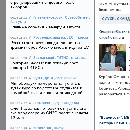
о регулировании видеоигр после
этим статусом 
выборов
бизнесмена.
#
Главныеновости
, Сутьсобытий
,
04.08 19:02
СЛУХИ, СКАН
4августа
Главные события к вечеру 4 августа
Омаров обратилс
своей супруги
#
Россельхознадзор
, ЕС
, транзит
04.08 18:54
Россельхознадзор вводит запрет на
транзит через Россию мяса птицы из ЕС
#
Заславский
, ГИТИС
, отставка
04.08 18:28
Григорий Заславский покинул пост
ректора ГИТИСа
Курбан Омаров в
#
вузы
, дети
, образование
04.08 18:13
видео, в которо
Минобрнауки намерено запустить в
вузах курс по подготовке студентов к
Комитета Алекс
семейной жизни и воспитанию детей
разобраться в с
#
Газманов
, суд
, скандалы
04.08 17:27
Олег Газманов попросил отпустить его
экс-продюсера из СИЗО после выплаты
12 млн
"Ведомости": МВД
ректора ГИТИСа 
#
Казахстан
, въезд
04.08 16:10