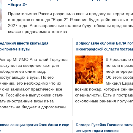
«Евро-2»
Правительство России разрешило ввоз и продажу на территор
стандартов вплоть до "Евро-2". Решение будет действовать в т
2027 года. Автозаправочные станции будут обязаны предоста
классе продаваемого топлива.
едложил ввести квоты для
В Ярославле обломки БПЛА поп
ри приеме в вузы
Нижегородской области постра
Ректор МГИМО Анатолий Торкунов
В Ярославле 
выступил за введение квот для
попали в рез
победителей олимпиад,
нефтеперера
поступающих в вузы. По его
Об этом сооб
мнению, это необходимо что их
Михаил Еврае
у они занимают практически все
возник пожар, которые сейча
а. Российские выпускники стали
специалисты. Есть и пострад
ать иностранные вузы из-за
осколочные ранения получил
попасть на бюджет и дороговизны
вела санкции против Озон банка и еще
Блогера Гусейна Гасанова заоч
Ф
четырем годам колонии