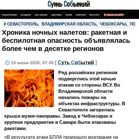
СПЕЦОПЕРАЦИЯ
СКАНДАЛЫ
ШОУ-БИЗНЕС
ЗДОРОВЬЕ
АРМИЯ
ШПИОНАЖ
НЕКРОЛОГ
ПОИСК ПО САЙТУ
#
СЕВАСТОПОЛЬ
,
ВЛАДИМИРСКАЯ ОБЛАСТЬ
,
ЧЕБОКСАРЫ
,
ПО
Хроника ночных налетов: ракетная и
беспилотная опасность объявлялась
более чем в десятке регионов
[
С
уть
С
о
б
ытий
]
10 июня 2026, 07:45
Ряд российских регионов
подверглись этой ночью
атакам со стороны ВСУ. Во
Владимирской области
начались пожары на
объектах инфраструктуры. В
Севастополе загорелась
крыша музея-панорамы. Завод в Чебоксарах и
крупное предприятие в Самаре были атакованы
ракетами.
«В результате атаки БПЛА произошло возгорание на