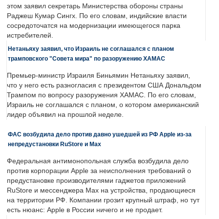
этом заявил секретарь Министерства обороны страны
Раджеш Кумар Сингх. По его словам, индийские власти
сосредоточатся на модернизации имеющегося парка
истребителей.
Нетаньяху заявил, что Израиль не соглашался с планом
трамповского "Совета мира" по разоружению ХАМАС
Премьер-министр Израиля Биньямин Нетаньяху заявил,
что у него есть разногласия с президентом США Дональдом
Трампом по вопросу разоружения ХАМАС. По его словам,
Израиль не соглашался с планом, о котором американский
лидер объявил на прошлой неделе.
ФАС возбудила дело против давно ушедшей из РФ Apple из-за
непредустановки RuStore и Max
Федеральная антимонопольная служба возбудила дело
против корпорации Apple за неисполнения требований о
предустановке производителями гаджетов приложений
RuStore и мессенджера Max на устройства, продающиеся
на территории РФ. Компании грозит крупный штраф, но тут
есть нюанс: Apple в России ничего и не продает.