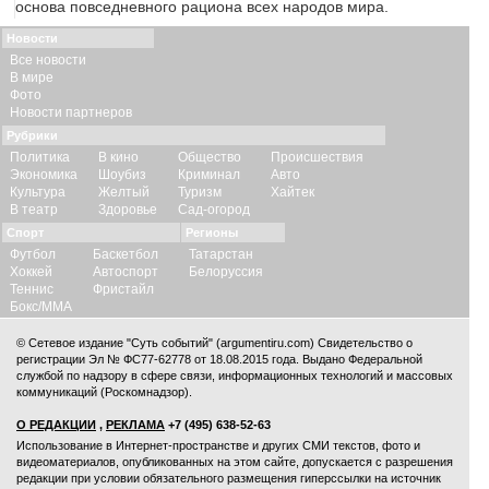
основа повседневного рациона всех народов мира.
Новости
Все новости
В мире
Фото
Новости партнеров
Рубрики
Политика
В кино
Общество
Происшествия
Экономика
Шоубиз
Криминал
Авто
Культура
Желтый
Туризм
Хайтек
В театр
Здоровье
Сад-огород
Спорт
Регионы
Футбол
Баскетбол
Татарстан
Хоккей
Автоспорт
Белоруссия
Теннис
Фристайл
Бокс/ММА
© Сетевое издание "Суть событий" (argumentiru.com) Свидетельство о
регистрации Эл № ФС77-62778 от 18.08.2015 года. Выдано Федеральной
службой по надзору в сфере связи, информационных технологий и массовых
коммуникаций (Роскомнадзор).
О РЕДАКЦИИ
,
РЕКЛАМА
+7 (495) 638-52-63
Использование в Интернет-пространстве и других СМИ текстов, фото и
видеоматериалов, опубликованных на этом сайте, допускается с
разрешения
редакции
при условии обязательного размещения гиперссылки на источник