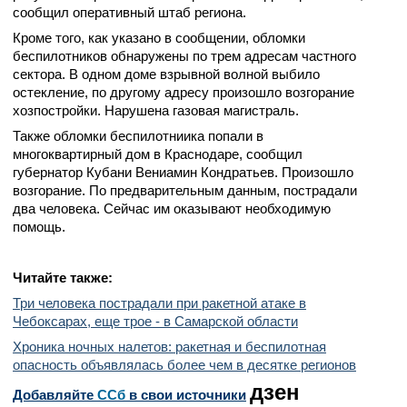
сообщил оперативный штаб региона.
Кроме того, как указано в сообщении, обломки
беспилотников обнаружены по трем адресам частного
сектора. В одном доме взрывной волной выбило
остекление, по другому адресу произошло возгорание
хозпостройки. Нарушена газовая магистраль.
Также обломки беспилотниика попали в
многоквартирный дом в Краснодаре, сообщил
губернатор Кубани Вениамин Кондратьев. Произошло
возгорание. По предварительным данным, пострадали
два человека. Сейчас им оказывают необходимую
помощь.
Читайте также:
Три человека пострадали при ракетной атаке в
Чебоксарах, еще трое - в Самарской области
Хроника ночных налетов: ракетная и беспилотная
опасность объявлялась более чем в десятке регионов
дзен
Добавляйте
CСб
в свои источники