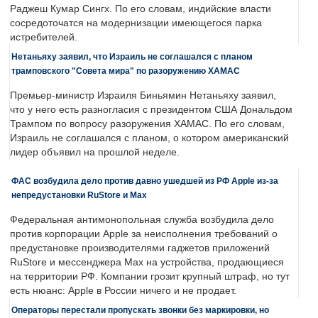
Раджеш Кумар Сингх. По его словам, индийские власти
сосредоточатся на модернизации имеющегося парка
истребителей.
Нетаньяху заявил, что Израиль не соглашался с планом
трамповского "Совета мира" по разоружению ХАМАС
Премьер-министр Израиля Биньямин Нетаньяху заявил,
что у него есть разногласия с президентом США Дональдом
Трампом по вопросу разоружения ХАМАС. По его словам,
Израиль не соглашался с планом, о котором американский
лидер объявил на прошлой неделе.
ФАС возбудила дело против давно ушедшей из РФ Apple из-за
непредустановки RuStore и Max
Федеральная антимонопольная служба возбудила дело
против корпорации Apple за неисполнения требований о
предустановке производителями гаджетов приложений
RuStore и мессенджера Max на устройства, продающиеся
на территории РФ. Компании грозит крупный штраф, но тут
есть нюанс: Apple в России ничего и не продает.
Операторы перестали пропускать звонки без маркировки, но