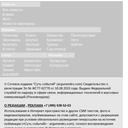
Новости
Все новости
В мире
Фото
Новости партнеров
Рубрики
Политика
В кино
Общество
Происшествия
Экономика
Шоубиз
Криминал
Авто
Культура
Желтый
Туризм
Хайтек
В театр
Здоровье
Сад-огород
Спорт
Регионы
Футбол
Баскетбол
Татарстан
Хоккей
Автоспорт
Белоруссия
Теннис
Фристайл
Бокс/ММА
© Сетевое издание "Суть событий" (argumentiru.com) Свидетельство о
регистрации Эл № ФС77-62778 от 18.08.2015 года. Выдано Федеральной
службой по надзору в сфере связи, информационных технологий и массовых
коммуникаций (Роскомнадзор).
О РЕДАКЦИИ
,
РЕКЛАМА
+7 (495) 638-52-63
Использование в Интернет-пространстве и других СМИ текстов, фото и
видеоматериалов, опубликованных на этом сайте, допускается с
разрешения
редакции
при условии обязательного размещения гиперссылки на источник
публикации («Суть событий» - argumentiru.com), точного воспроизведения