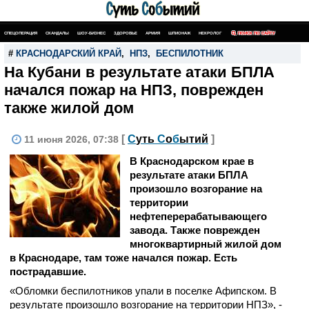
СПЕЦОПЕРАЦИЯ
СКАНДАЛЫ
ШОУ-БИЗНЕС
ЗДОРОВЬЕ
АРМИЯ
ШПИОНАЖ
НЕКРОЛОГ
ПОИСК ПО САЙТУ
#
КРАСНОДАРСКИЙ КРАЙ
,
НПЗ
,
БЕСПИЛОТНИК
На Кубани в результате атаки БПЛА
начался пожар на НПЗ, поврежден
также жилой дом
[
С
уть
С
о
б
ытий
]
11 июня 2026, 07:38
В Краснодарском крае в
результате атаки БПЛА
произошло возгорание на
территории
нефтеперерабатывающего
завода. Также поврежден
многоквартирный жилой дом
в Краснодаре, там тоже начался пожар. Есть
пострадавшие.
«Обломки беспилотников упали в поселке Афипском. В
результате произошло возгорание на территории НПЗ», -