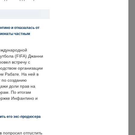
нтино и отказалась от
пионаты частным
еждународной
тбола (FIFA) Джанни
овел встречу с
одством организации
м Рабате. На ней в
т по созданию
дажи доли прав на
рам. По итогам
держке Инфантино и
ить его экс-продюсера
в попросил отпустить