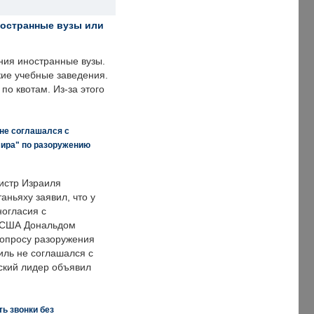
ностранные вузы или
ния иностранные вузы.
кие учебные заведения.
по квотам. Из-за этого
 не соглашался с
мира" по разоружению
истр Израиля
аньяху заявил, что у
ногласия с
 США Дональдом
опросу разоружения
иль не соглашался с
ский лидер объявил
ь звонки без