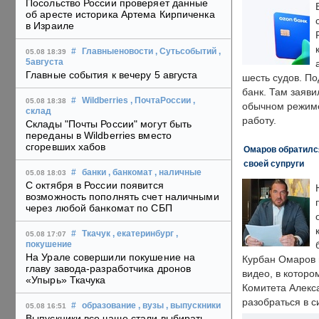
Посольство России проверяет данные
об аресте историка Артема Кирпиченка
в Израиле
#
Главныеновости
, Сутьсобытий
,
05.08 18:39
5августа
Главные события к вечеру 5 августа
шесть судов. По
банк. Там заяви
#
Wildberries
, ПочтаРоссии
,
05.08 18:38
обычном режиме
склад
работу.
Склады "Почты России" могут быть
переданы в Wildberries вместо
сгоревших хабов
Омаров обратилс
своей супруги
#
банки
, банкомат
, наличные
05.08 18:03
С октября в России появится
возможность пополнять счет наличными
через любой банкомат по СБП
#
Ткачук
, екатеринбург
,
05.08 17:07
покушение
На Урале совершили покушение на
Курбан Омаров в
главу завода-разработчика дронов
видео, в которо
«Упырь» Ткачука
Комитета Алекс
разобраться в с
#
образование
, вузы
, выпускники
05.08 16:51
Выпускники все чаще стали выбирать