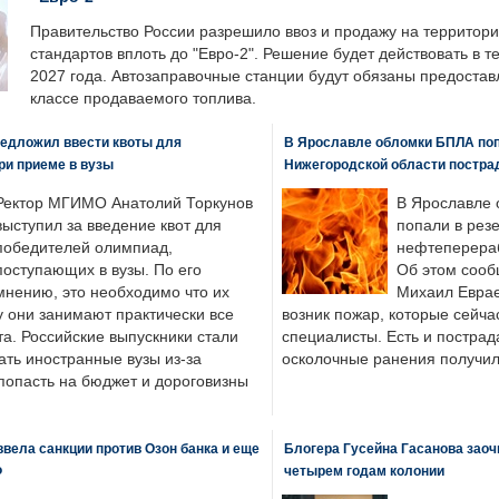
Правительство России разрешило ввоз и продажу на территор
стандартов вплоть до "Евро-2". Решение будет действовать в т
2027 года. Автозаправочные станции будут обязаны предоста
классе продаваемого топлива.
едложил ввести квоты для
В Ярославле обломки БПЛА поп
ри приеме в вузы
Нижегородской области постра
Ректор МГИМО Анатолий Торкунов
В Ярославле 
выступил за введение квот для
попали в рез
победителей олимпиад,
нефтеперера
поступающих в вузы. По его
Об этом сооб
мнению, это необходимо что их
Михаил Еврае
у они занимают практически все
возник пожар, которые сейча
а. Российские выпускники стали
специалисты. Есть и пострад
ать иностранные вузы из-за
осколочные ранения получил
попасть на бюджет и дороговизны
вела санкции против Озон банка и еще
Блогера Гусейна Гасанова заоч
Ф
четырем годам колонии