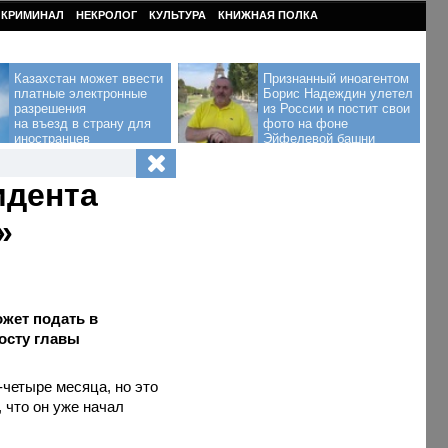
КРИМИНАЛ
НЕКРОЛОГ
КУЛЬТУРА
КНИЖНАЯ ПОЛКА
Казахстан может ввести
Признанный иноагентом
платные электронные
Борис Надеждин улетел
разрешения
из России и постит свои
на въезд в страну для
фото на фоне
иностранцев
Эйфелевой башни
идента
»
ожет подать в
осту главы
-четыре месяца, но это
 что он уже начал