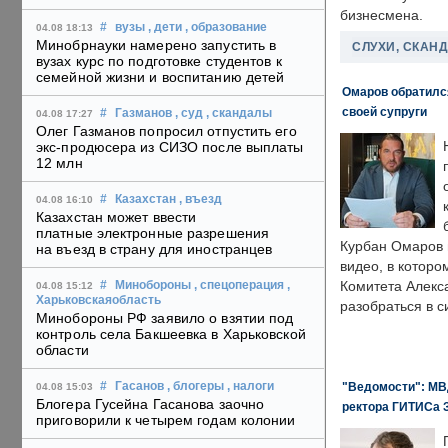
бизнесмена.
#
вузы
, дети
, образование
04.08 18:13
Минобрнауки намерено запустить в
СЛУХИ, СКАН
вузах курс по подготовке студентов к
семейной жизни и воспитанию детей
Омаров обратилс
своей супруги
#
Газманов
, суд
, скандалы
04.08 17:27
Олег Газманов попросил отпустить его
экс-продюсера из СИЗО после выплаты
12 млн
#
Казахстан
, въезд
04.08 16:10
Казахстан может ввести
платные электронные разрешения
Курбан Омаров в
на въезд в страну для иностранцев
видео, в которо
Комитета Алекс
#
Минобороны
, спецоперация
,
04.08 15:12
Харьковскаяобласть
разобраться в с
Минобороны РФ заявило о взятии под
контроль села Бакшеевка в Харьковской
области
"Ведомости": МВД
#
Гасанов
, блогеры
, налоги
04.08 15:03
Блогера Гусейна Гасанова заочно
ректора ГИТИСа 
приговорили к четырем годам колонии