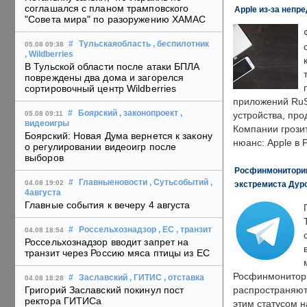
соглашался с планом трамповского
Apple из-за непр
"Совета мира" по разоружению ХАМАС
#
Тульскаяобласть
, беспилотник
05.08 09:38
, Wildberries
В Тульской области после атаки БПЛА
повреждены два дома и загорелся
сортировочный центр Wildberries
приложений RuS
#
Боярский
, законопроект
,
05.08 09:11
устройства, пр
видеоигры
Компании грозит
Боярский: Новая Дума вернется к закону
нюанс: Apple в 
о регулировании видеоигр после
выборов
Росфинмониторинг
#
Главныеновости
, Сутьсобытий
,
04.08 19:02
экстремиста Дуро
4августа
Главные события к вечеру 4 августа
#
Россельхознадзор
, ЕС
, транзит
04.08 18:54
Россельхознадзор вводит запрет на
транзит через Россию мяса птицы из ЕС
Росфинмонитори
#
Заславский
, ГИТИС
, отставка
04.08 18:28
Григорий Заславский покинул пост
распространяютс
ректора ГИТИСа
этим статусом 