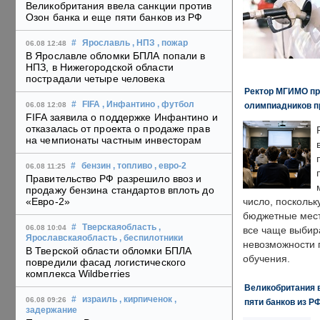
Великобритания ввела санкции против
Озон банка и еще пяти банков из РФ
#
Ярославль
, НПЗ
, пожар
06.08 12:48
В Ярославле обломки БПЛА попали в
НПЗ, в Нижегородской области
пострадали четыре человека
Ректор МГИМО пр
#
FIFA
, Инфантино
, футбол
олимпиадников п
06.08 12:08
FIFA заявила о поддержке Инфантино и
отказалась от проекта о продаже прав
на чемпионаты частным инвесторам
#
бензин
, топливо
, евро-2
06.08 11:25
Правительство РФ разрешило ввоз и
продажу бензина стандартов вплоть до
«Евро-2»
число, поскольк
бюджетные мест
#
Тверскаяобласть
,
06.08 10:04
все чаще выбир
Ярославскаяобласть
, беспилотники
невозможности 
В Тверской области обломки БПЛА
обучения.
повредили фасад логистического
комплекса Wildberries
Великобритания в
#
израиль
, кирпиченок
,
06.08 09:26
пяти банков из Р
задержание