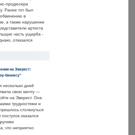
экс-продюсера
у. Ранее тот был
 обвинению в
е, а также нарушении
редставители артиста
льшую часть ущерба -
днако, отказался
ении на Эверест:
оу-бизнесу"
я несколько дней
твила свою мечту —
ойти на Эверест. Она
акими трудностями и
пришлось столкнуться
ё поступок оказался
другими
а, что неприятно