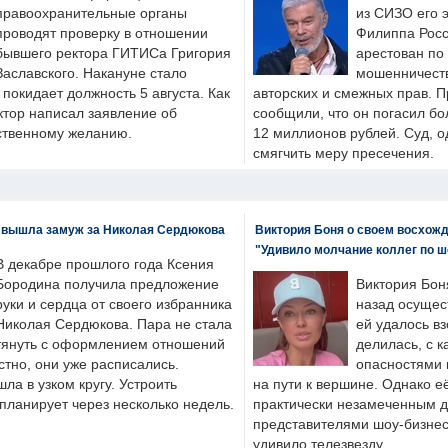
правоохранительные органы
из СИЗО его 
проводят проверку в отношении
Филиппа Росс
бывшего ректора ГИТИСа Григория
арестован по
Заславского. Накануне стало
мошенничеств
н покидает должность 5 августа. Как
авторских и смежных прав. П
ктор написал заявление об
сообщили, что он погасил бо
бственному желанию.
12 миллионов рублей. Суд, о
смягчить меру пресечения.
 вышла замуж за Николая Сердюкова
Виктория Боня о своем восхожд
"Удивило молчание коллег по ш
В декабре прошлого года Ксения
Бородина получила предложение
Виктория Бон
руки и сердца от своего избранника
назад осущес
Николая Сердюкова. Пара не стала
ей удалось вз
тянуть с оформлением отношений
делилась, с к
естно, они уже расписались.
опасностями 
а в узком кругу. Устроить
на пути к вершине. Однако е
планирует через несколько недель.
практически незамеченным 
представителями шоу-бизнес
удивило телезвезду.