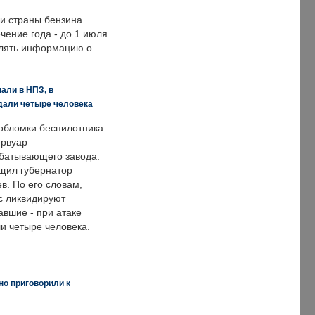
ии страны бензина
ечение года - до 1 июля
влять информацию о
али в НПЗ, в
дали четыре человека
обломки беспилотника
ервуар
батывающего завода.
щил губернатор
в. По его словам,
с ликвидируют
авшие - при атаке
и четыре человека.
но приговорили к