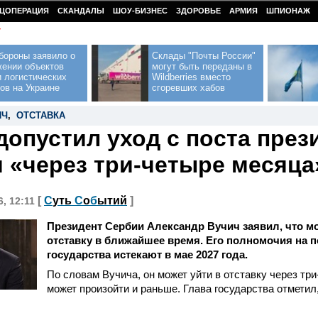
ЦОПЕРАЦИЯ
СКАНДАЛЫ
ШОУ-БИЗНЕС
ЗДОРОВЬЕ
АРМИЯ
ШПИОНАЖ
У
бороны заявило о
Склады "Почты России"
жении объектов
могут быть переданы в
 логистических
Wildberries вместо
ов на Украине
сгоревших хабов
ИЧ
,
ОТСТАВКА
допустил уход с поста през
 «через три-четыре месяца
[
С
уть
С
о
б
ытий
]
6, 12:11
Президент Сербии Александр Вучич заявил, что м
отставку в ближайшее время. Его полномочия на п
государства истекают в мае 2027 года.
По словам Вучича, он может уйти в отставку через три
может произойти и раньше. Глава государства отметил,