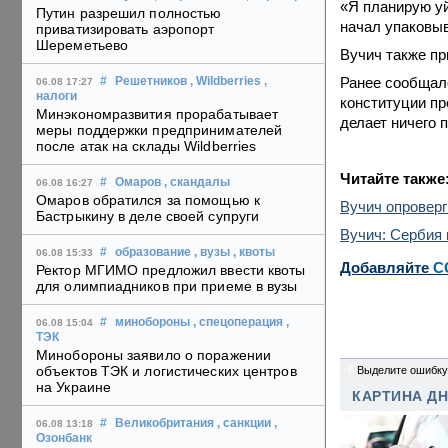
«Я планирую уй
Путин разрешил полностью
начал упаковыв
приватизировать аэропорт
Шереметьево
Вучич также пр
Ранее сообщало
#
Решетников
, Wildberries
,
06.08 17:27
налоги
конституции пр
Минэкономразвития прорабатывает
делает ничего 
меры поддержки предпринимателей
после атак на склады Wildberries
Читайте также
#
Омаров
, скандалы
06.08 16:27
Омаров обратился за помощью к
Вучич опроверг
Бастрыкину в деле своей супруги
Вучич: Сербия 
#
образование
, вузы
, квоты
06.08 15:33
Добавляйте
C
Ректор МГИМО предложил ввести квоты
для олимпиадников при приеме в вузы
#
минобороны
, спецоперация
,
06.08 15:04
ТЭК
Минобороны заявило о поражении
объектов ТЭК и логистических центров
6
Выделите ошибку
на Украине
КАРТИНА Д
#
Великобритания
, санкции
,
06.08 13:18
Озонбанк