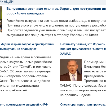
ИКАЦИИ
Выпускники все чаще стали выбирать для поступления и
российские колледжи
Российские выпускники все чаще стали выбирать для поступле
Причина этого в том числе в сложности поступления в российс
Приоритет отдается участникам олимпиад и тем, кто поступает 
выпускники все чаще смотрят в сторону Европы или Китая.
 Индии закрыл вопрос о приобретении
Нетаньяху заявил, что Израиль
ль покупать не планируют
планом трамповского "Совета 
ХАМАС
Индия не намерена в ближайшее
время закупать новые российские
Премьер-мин
истребители "Сухой", в том числе
Биньямин Нет
Су-57. Об этом заявил секретарь
него есть раз
Министерства обороны страны
президентом
ингх. По его словам, индийские
Трампом по в
точатся на модернизации
ХАМАС. По его словам, Изра
ка истребителей.
планом, о котором американ
на прошлой неделе.
ело против давно ушедшей из РФ
Операторы перестали пропускат