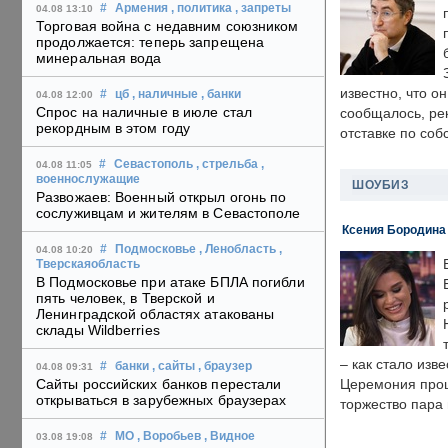
#
Армения
, политика
, запреты
04.08 13:10
Торговая война с недавним союзником
продолжается: теперь запрещена
минеральная вода
известно, что о
#
цб
, наличные
, банки
04.08 12:00
Спрос на наличные в июле стал
сообщалось, ре
рекордным в этом году
отставке по со
#
Севастополь
, стрельба
,
04.08 11:05
военнослужащие
ШОУБИЗ
Развожаев: Военный открыл огонь по
сослуживцам и жителям в Севастополе
Ксения Бородина
#
Подмосковье
, Ленобласть
,
04.08 10:20
Тверскаяобласть
В Подмосковье при атаке БПЛА погибли
пять человек, в Тверской и
Ленинградской областях атакованы
склады Wildberries
– как стало изв
#
банки
, сайты
, браузер
04.08 09:31
Сайты российских банков перестали
Церемония прошл
открываться в зарубежных браузерах
торжество пара 
#
МО
, Воробьев
, Видное
03.08 19:08