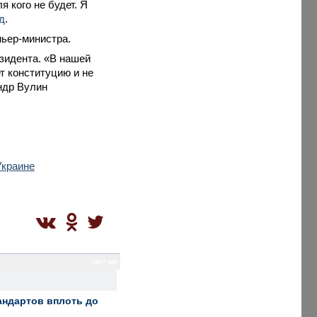
я кого не будет. Я
д
.
мьер-министра.
езидента. «В нашей
т конституцию и не
ндр Вулин
Украине
sm / sm
андартов вплоть до