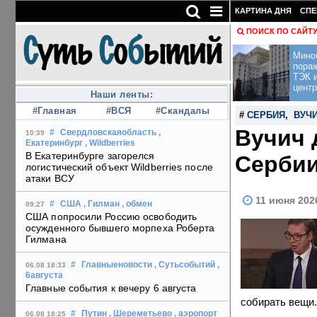
КАРТИНА ДНЯ
СПЕ
ПОИСК ПО САЙТ
Мино
пора
ТЭК и
центр
Наши ленты:
#Главная
#ВСЯ
#Скандалы
#
СЕРБИЯ
,
ВУЧ
Вучич 
#
Свердловскаяобласть
,
10:39
Екатеринбург
, Wildberries
В Екатеринбурге загорелся
Сербии
логистический объект Wildberries после
атаки ВСУ
11 июня 202
#
США
, Гилман
, обмен
09:27
США попросили Россию освободить
осужденного бывшего морпеха Роберта
Гилмана
#
Главныеновости
, Сутьсобытий
,
06.08 18:33
6августа
Главные события к вечеру 6 августа
собирать вещи.
#
Путин
, Шереметьево
, аэропорт
06.08 18:25