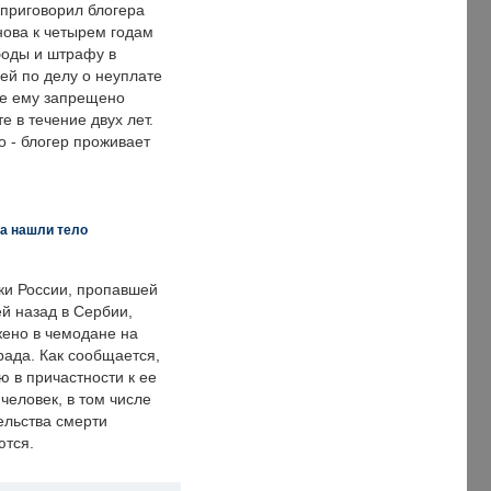
 приговорил блогера
нова к четырем годам
оды и штрафу в
ей по делу о неуплате
же ему запрещено
е в течение двух лет.
 - блогер проживает
а нашли тело
ки России, пропавшей
й назад в Сербии,
ено в чемодане на
рада. Как сообщается,
ю в причастности к ее
человек, в том числе
ельства смерти
ются.