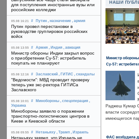
НАШИ ПУБЛ
для поступления иностранные вузы или
российские колледжи
#
Путин
, назначение
, армия
05.08 16:21
Путин провел перестановки в
руководстве группировок российских
войск
#
Армия
, Индия
, авиация
05.08 13:55
Министр обороны Индии закрыл вопрос
о приобретении Су-57: истребитель
Министр обороны
покупать не планируют
Су-57: истребите
#
Заславский
, ГИТИС
, скандалы
05.08 12:16
"Ведомости": МВД проводит проверку
теперь уже экс-ректора ГИТИСа
Заславского
#
Минобороны
, спецоперация
,
05.08 10:01
Раджеш Кумар С
Украина
Минобороны заявило о поражении
власти сосредо
транспортно-логистических центров в
имеющегося пар
Киеве и Киевской области
#
Нетаньяху
, Трамп
, Израиль
05.08 09:55
ФАС возбудила д
Нетаньяху заявил, что Израиль не