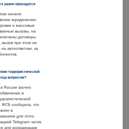
все равно приходится
язи начали
звонки юридических
ировки и массовые
ванные вызовы, на
аключены договоры.
, вызов при этом не
на автоответчик, за
бонентов.
твии террористической
 под вопросом?
 в России заочно
обвинение в
еррористической
. ФСБ сообщила, что
явлен в
ванием для этого
ацией Telegram чатов
ся для координации