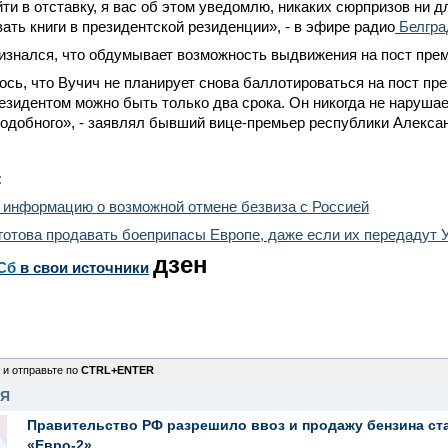
ти в отставку, я вас об этом уведомлю, никаких сюрпризов ни дл
ать книги в президентской резиденции», - в эфире радио
Белгра
изнался, что обдумывает возможность выдвижения на пост пре
сь, что Вучич не планирует снова баллотироваться на пост пр
езидентом можно быть только два срока. Он никогда не нарушае
подобного», - заявлял бывший вице-премьер республики Алекса
:
 информацию о возможной отмене безвиза с Россией
готова продавать боеприпасы Европе, даже если их передадут 
дзен
Сб
в свои источники
 и отправьте по
CTRL+ENTER
НЯ
Правительство РФ разрешило ввоз и продажу бензина ст
«Евро-2»