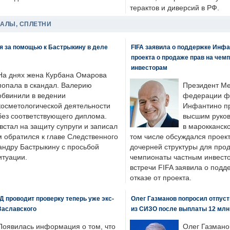
терактов и диверсий в РФ.
ДАЛЫ, СПЛЕТНИ
я за помощью к Бастрыкину в деле
FIFA заявила о поддержке Инфа
проекта о продаже прав на чем
инвесторам
На днях жена Курбана Омарова
попала в скандал. Валерию
Президент М
обвинили в ведении
федерации фу
косметологической деятельности
Инфантино пр
без соответствующего диплома.
высшим руков
стал на защиту супруги и записал
в марокканско
м обратился к главе Следственного
том числе обсуждался проек
андру Бастрыкину с просьбой
дочерней структуры для про
итуации.
чемпионаты частным инвесто
встречи FIFA заявила о под
отказе от проекта.
 проводит проверку теперь уже экс-
Олег Газманов попросил отпуст
Заславского
из СИЗО после выплаты 12 млн
Появилась информация о том, что
Олег Газмано