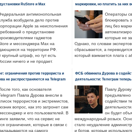
едустановки RuStore и Max
маркировки, но платить за них 
Федеральная антимонопольная
Операторы св
служба возбудила дело против
блокировать 
корпорации Apple за неисполнения
лиц без марк
требований о предустановке
автоматизиро
производителями гаджетов
которые не з
tore и мессенджера Max на
Однако, по словам экспертов
одающиеся на территории РФ.
сбрасывается, а переводится 
 крупный штраф, но тут есть
который взимается плата с а
России ничего и не продает.
: ограничения против террориста и
ФСБ обвинила Дурова в содейс
ва не распространяются на Telegram
деятельности: Телеграм теперь
После того, как основателя
Павлу Дурову
Telegram Павла Дурова внесли в
предъявлено 
список террористов и экстремистов,
содействии т
возник вопрос, как это затронет сам
деятельности
мессенджер и его пользователей. В
он будет объ
нге заявили, что на сервис не
международный розыск. Осно
я ограничения, которые в связи с
стало неудаление администр
накладываются на самого
и ботов, которые используют