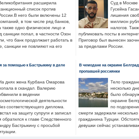
Великобритания расширила
Суд в Москве
санкционный список против
Гусейна Гаса
России.В него были включены 12
лишения своб
компаний, в том числе ряд банков,
миллион рубл
а также одно физическое лицо и
налогов. Так
д санкции попал, в частности Озон
публиковать посты в интернет
ли, что банк продолжает работать в
Приговор был вынесен заочно
, санкции не повлияют на его
за пределами России.
я за помощью к Бастрыкину в деле
В чемодане на окраине Белград
пропавшей россиянки
На днях жена Курбана Омарова
Тело граждан
попала в скандал. Валерию
несколько дне
обвинили в ведении
было обнаруж
косметологической деятельности
окраине Белг
без соответствующего диплома.
по подозрени
стал на защиту супруги и записал
смерти задержали несколько 
м обратился к главе Следственного
гражданина Турции. Обстоят
андру Бастрыкину с просьбой
девушки сейчас устанавлива
итуации.