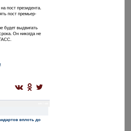
на пост президента.
нять пост премьер-
е будет выдвигать
рока. Он никогда не
 ТАСС.
н
sm / sm
андартов вплоть до