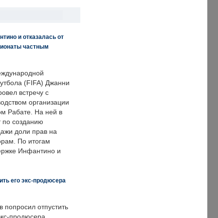
нтино и отказалась от
пионаты частным
еждународной
тбола (FIFA) Джанни
овел встречу с
одством организации
м Рабате. На ней в
т по созданию
дажи доли прав на
рам. По итогам
держке Инфантино и
ить его экс-продюсера
в попросил отпустить
экс-продюсера