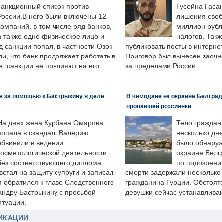
санкционный список против
Гусейна Гаса
России.В него были включены 12
лишения своб
компаний, в том числе ряд банков,
миллион рубл
а также одно физическое лицо и
налогов. Так
д санкции попал, в частности Озон
публиковать посты в интернет
ли, что банк продолжает работать в
Приговор был вынесен заочно
, санкции не повлияют на его
за пределами России.
я за помощью к Бастрыкину в деле
В чемодане на окраине Белград
пропавшей россиянки
На днях жена Курбана Омарова
Тело граждан
попала в скандал. Валерию
несколько дне
обвинили в ведении
было обнаруж
косметологической деятельности
окраине Белг
без соответствующего диплома.
по подозрени
стал на защиту супруги и записал
смерти задержали несколько 
м обратился к главе Следственного
гражданина Турции. Обстоят
андру Бастрыкину с просьбой
девушки сейчас устанавлива
итуации.
ИКАЦИИ