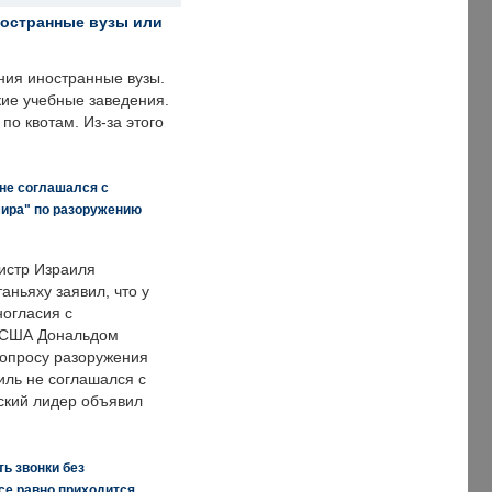
ностранные вузы или
ния иностранные вузы.
кие учебные заведения.
по квотам. Из-за этого
 не соглашался с
мира" по разоружению
истр Израиля
аньяху заявил, что у
ногласия с
 США Дональдом
опросу разоружения
иль не соглашался с
ский лидер объявил
ь звонки без
все равно приходится