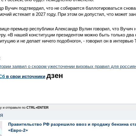
р Вучич подтвердил, что не собирается баллотироваться снова 
мочий истекает в 2027 году. При этом он допустил, что может за
ице-премьер республики Александр Вулин говорил, что Вучич н
ру. «В нашей конституции президентом можно быть только два с
итуцию и не делает ничего подобного», - говорил он в интервью
:
ории заявил о скором ужесточении визовых правил для россия
дзен
Сб
в свои источники
у и отправьте по
CTRL+ENTER
НЯ
Правительство РФ разрешило ввоз и продажу бензина ст
«Евро-2»