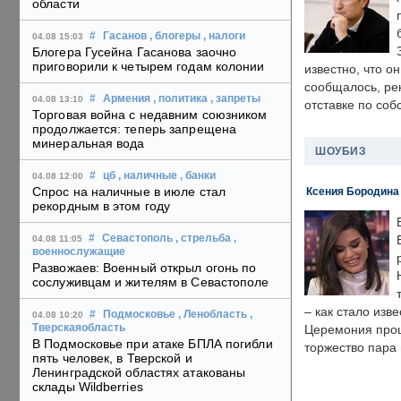
области
#
Гасанов
, блогеры
, налоги
04.08 15:03
Блогера Гусейна Гасанова заочно
приговорили к четырем годам колонии
известно, что о
сообщалось, ре
#
Армения
, политика
, запреты
04.08 13:10
отставке по со
Торговая война с недавним союзником
продолжается: теперь запрещена
минеральная вода
ШОУБИЗ
#
цб
, наличные
, банки
04.08 12:00
Спрос на наличные в июле стал
Ксения Бородина
рекордным в этом году
#
Севастополь
, стрельба
,
04.08 11:05
военнослужащие
Развожаев: Военный открыл огонь по
сослуживцам и жителям в Севастополе
– как стало изв
#
Подмосковье
, Ленобласть
,
04.08 10:20
Тверскаяобласть
Церемония прошл
В Подмосковье при атаке БПЛА погибли
торжество пара 
пять человек, в Тверской и
Ленинградской областях атакованы
склады Wildberries