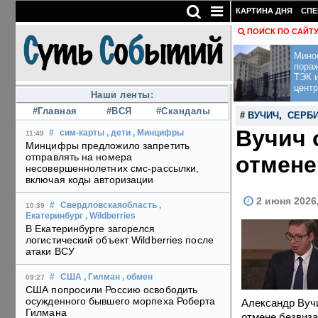
КАРТИНА ДНЯ
СПЕ
ПОИСК ПО САЙТ
Мино
пора
ТЭК и
центр
Наши ленты:
#Главная
#ВСЯ
#Скандалы
#
ВУЧИЧ
,
СЕРБ
Вучич 
#
сим-карты
, дети
, Минцифры
11:49
Минцифры предложило запретить
отправлять на номера
отмене
несовершеннолетних смс-рассылки,
включая коды авторизации
2 июня 2026
#
Свердловскаяобласть
,
10:39
Екатеринбург
, Wildberries
В Екатеринбурге загорелся
логистический объект Wildberries после
атаки ВСУ
#
США
, Гилман
, обмен
09:27
США попросили Россию освободить
осужденного бывшего морпеха Роберта
Александр Вучи
Гилмана
отмене безвиза