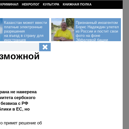
КРИМИНАЛ
НЕКРОЛОГ
КУЛЬТУРА
КНИЖНАЯ ПОЛКА
Казахстан может ввести
Признанный иноагентом
платные электронные
Борис Надеждин улетел
разрешения
из России и постит свои
на въезд в страну для
фото на фоне
иностранцев
Эйфелевой башни
озможной
рана не намерена
митета сербского
 безвиза с РФ
лики в ЕС, но
то примет решение об