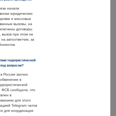
язи начали
звонки юридических
ировки и массовые
ванные вызовы, на
аключены договоры.
, вызов при этом не
на автоответчик, за
бонентов.
твии террористической
 под вопросом?
 в России заочно
обвинение в
еррористической
. ФСБ сообщила, что
явлен в
ванием для этого
ацией Telegram чатов
ся для координации