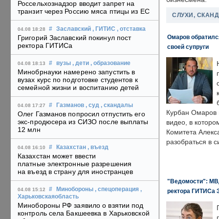
Россельхознадзор вводит запрет на
транзит через Россию мяса птицы из ЕС
СЛУХИ, СКАН
#
Заславский
, ГИТИС
, отставка
04.08 18:28
Омаров обратилс
Григорий Заславский покинул пост
ректора ГИТИСа
своей супруги
#
вузы
, дети
, образование
04.08 18:13
Минобрнауки намерено запустить в
вузах курс по подготовке студентов к
семейной жизни и воспитанию детей
#
Газманов
, суд
, скандалы
04.08 17:27
Курбан Омаров в
Олег Газманов попросил отпустить его
экс-продюсера из СИЗО после выплаты
видео, в которо
12 млн
Комитета Алекс
разобраться в с
#
Казахстан
, въезд
04.08 16:10
Казахстан может ввести
платные электронные разрешения
на въезд в страну для иностранцев
"Ведомости": МВД
#
Минобороны
, спецоперация
,
04.08 15:12
ректора ГИТИСа 
Харьковскаяобласть
Минобороны РФ заявило о взятии под
контроль села Бакшеевка в Харьковской