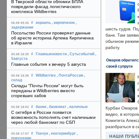
В Тверской области обломки БПЛА
повредили фасад логистического
комплекса Wildberries
#
израиль
, кирпиченок
,
06.08 09:26
задержание
шесть судов. По
Посольство России проверяет данные
банк. Там заяви
об аресте историка Артема Кирпиченка
обычном режиме
в Израиле
работу.
#
Главныеновости
, Сутьсобытий
,
05.08 18:39
5августа
Омаров обратилс
Главные события к вечеру 5 августа
своей супруги
#
Wildberries
, ПочтаРоссии
,
05.08 18:38
склад
Склады "Почты России" могут быть
переданы в Wildberries вместо
сгоревших хабов
#
банки
, банкомат
, наличные
05.08 18:03
Курбан Омаров в
С октября в России появится
видео, в которо
возможность пополнять счет наличными
Комитета Алекс
через любой банкомат по СБП
разобраться в с
#
Ткачук
, екатеринбург
,
05.08 17:07
НАШИ ПУБЛ
покушение