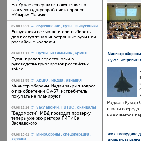
На Урале совершили покушение на
главу завода-разработчика дронов
«Упырь» Ткачука
#
образование
, вузы
, выпускники
05.08 16:51
Выпускники все чаще стали выбирать
для поступления иностранные вузы или
российские колледжи
#
Путин
, назначение
, армия
Министр обороны
05.08 16:21
Путин провел перестановки в
Су-57: истребите
руководстве группировок российских
войск
#
Армия
, Индия
, авиация
05.08 13:55
Министр обороны Индии закрыл вопрос
о приобретении Су-57: истребитель
покупать не планируют
Раджеш Кумар С
#
Заславский
, ГИТИС
, скандалы
05.08 12:16
власти сосредо
"Ведомости": МВД проводит проверку
имеющегося пар
теперь уже экс-ректора ГИТИСа
Заславского
ФАС возбудила д
#
Минобороны
, спецоперация
,
05.08 10:01
Украина
Apple из-за непр