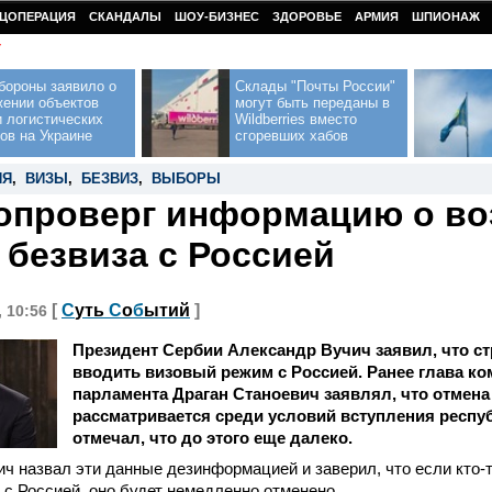
ЦОПЕРАЦИЯ
СКАНДАЛЫ
ШОУ-БИЗНЕС
ЗДОРОВЬЕ
АРМИЯ
ШПИОНАЖ
У
бороны заявило о
Склады "Почты России"
жении объектов
могут быть переданы в
 логистических
Wildberries вместо
ов на Украине
сгоревших хабов
ИЯ
,
ВИЗЫ
,
БЕЗВИЗ
,
ВЫБОРЫ
опроверг информацию о в
 безвиза с Россией
[
С
уть
С
о
б
ытий
]
, 10:56
Президент Сербии Александр Вучич заявил, что ст
вводить визовый режим с Россией. Ранее глава ко
парламента Драган Станоевич заявлял, что отмена
рассматривается среди условий вступления респуб
отмечал, что до этого еще далеко.
ч назвал эти данные дезинформацией и заверил, что если кто-
 с Россией, оно будет немедленно отменено.