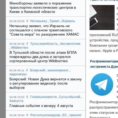
Минобороны заявило о поражении
транспортно-логистических центров в
Киеве и Киевской области
#
Нетаньяху
, Трамп
, Израиль
05.08 09:55
Нетаньяху заявил, что Израиль не
соглашался с планом трамповского
"Совета мира" по разоружению ХАМАС
приложений RuS
устройства, пр
#
Тульскаяобласть
, беспилотник
05.08 09:38
Компании грозит
, Wildberries
нюанс: Apple в 
В Тульской области после атаки БПЛА
повреждены два дома и загорелся
сортировочный центр Wildberries
Росфинмониторинг
экстремиста Дуро
#
Боярский
, законопроект
,
05.08 09:11
видеоигры
Боярский: Новая Дума вернется к закону
о регулировании видеоигр после
выборов
#
Главныеновости
, Сутьсобытий
,
04.08 19:02
4августа
Росфинмонитори
Главные события к вечеру 4 августа
распространяютс
этим статусом 
#
Россельхознадзор
, ЕС
, транзит
04.08 18:54
бизнесмена.