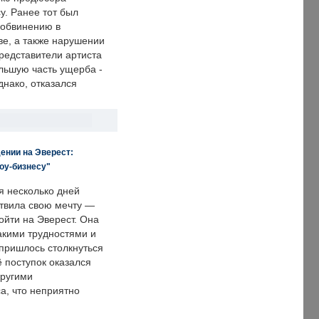
у. Ранее тот был
 обвинению в
е, а также нарушении
редставители артиста
льшую часть ущерба -
днако, отказался
ении на Эверест:
оу-бизнесу"
я несколько дней
твила свою мечту —
ойти на Эверест. Она
акими трудностями и
пришлось столкнуться
ё поступок оказался
другими
а, что неприятно