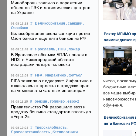
Минобороны заявило о поражении
объектов ТЭК и логистических центров
на Украине
#
Великобритания
, санкции
,
06.08 13:18
Озонбанк
Великобритания ввела санкции против
Ректор МГИМО пр
Озон банка и еще пяти банков из РФ
олимпиадников п
#
Ярославль
, НПЗ
, пожар
06.08 12:48
В Ярославле обломки БПЛА попали в
НПЗ, в Нижегородской области
пострадали четыре человека
#
FIFA
, Инфантино
, футбол
06.08 12:08
FIFA заявила о поддержке Инфантино и
число, поскольк
отказалась от проекта о продаже прав
бюджетные мест
на чемпионаты частным инвесторам
все чаще выбир
невозможности 
#
бензин
, топливо
, евро-2
06.08 11:25
обучения.
Правительство РФ разрешило ввоз и
продажу бензина стандартов вплоть до
«Евро-2»
Великобритания в
пяти банков из Р
#
Тверскаяобласть
,
06.08 10:04
Ярославскаяобласть
, беспилотники