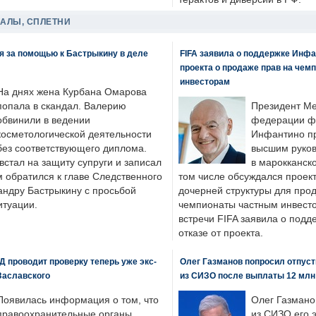
ДАЛЫ, СПЛЕТНИ
я за помощью к Бастрыкину в деле
FIFA заявила о поддержке Инфа
проекта о продаже прав на чем
инвесторам
На днях жена Курбана Омарова
попала в скандал. Валерию
Президент М
обвинили в ведении
федерации фу
косметологической деятельности
Инфантино пр
без соответствующего диплома.
высшим руков
стал на защиту супруги и записал
в марокканско
м обратился к главе Следственного
том числе обсуждался проек
андру Бастрыкину с просьбой
дочерней структуры для про
итуации.
чемпионаты частным инвесто
встречи FIFA заявила о под
отказе от проекта.
 проводит проверку теперь уже экс-
Олег Газманов попросил отпуст
Заславского
из СИЗО после выплаты 12 млн
Появилась информация о том, что
Олег Газмано
правоохранительные органы
из СИЗО его 