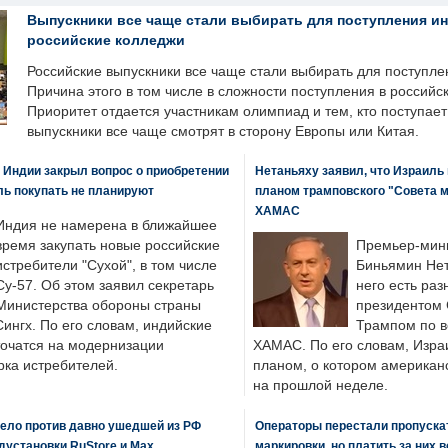
Выпускники все чаще стали выбирать для поступления и
российские колледжи
Российские выпускники все чаще стали выбирать для поступле
Причина этого в том числе в сложности поступления в российс
Приоритет отдается участникам олимпиад и тем, кто поступает 
выпускники все чаще смотрят в сторону Европы или Китая.
 Индии закрыл вопрос о приобретении
Нетаньяху заявил, что Израиль
ль покупать не планируют
планом трамповского "Совета 
ХАМАС
Индия не намерена в ближайшее
время закупать новые российские
Премьер-мин
истребители "Сухой", в том числе
Биньямин Нет
Су-57. Об этом заявил секретарь
него есть раз
Министерства обороны страны
президентом
ингх. По его словам, индийские
Трампом по в
точатся на модернизации
ХАМАС. По его словам, Изра
ка истребителей.
планом, о котором американ
на прошлой неделе.
ело против давно ушедшей из РФ
Операторы перестали пропускат
едустановки RuStore и Max
маркировки, но платить за них 