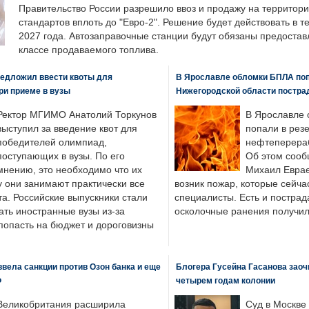
Правительство России разрешило ввоз и продажу на территор
стандартов вплоть до "Евро-2". Решение будет действовать в т
2027 года. Автозаправочные станции будут обязаны предоста
классе продаваемого топлива.
едложил ввести квоты для
В Ярославле обломки БПЛА поп
ри приеме в вузы
Нижегородской области постра
Ректор МГИМО Анатолий Торкунов
В Ярославле 
выступил за введение квот для
попали в рез
победителей олимпиад,
нефтеперера
поступающих в вузы. По его
Об этом сооб
мнению, это необходимо что их
Михаил Еврае
у они занимают практически все
возник пожар, которые сейча
а. Российские выпускники стали
специалисты. Есть и пострад
ать иностранные вузы из-за
осколочные ранения получил
попасть на бюджет и дороговизны
вела санкции против Озон банка и еще
Блогера Гусейна Гасанова заоч
Ф
четырем годам колонии
Великобритания расширила
Суд в Москве