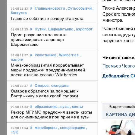
Также Александ
#
Главныеновости
, Сутьсобытий
,
06.08 18:33
6августа
Срок его полно
Главные события к вечеру 6 августа
министра.
Ранее бывший в
#
Путин
, Шереметьево
, аэропорт
06.08 18:25
свою кандидату
Путин разрешил полностью
приватизировать аэропорт
нарушает конст
Шереметьево
#
Решетников
, Wildberries
,
06.08 17:27
Читайте также
налоги
Минэкономразвития прорабатывает
Премьер Черног
меры поддержки предпринимателей
после атак на склады Wildberries
Добавляйте
C
#
Омаров
, скандалы
06.08 16:27
Омаров обратился за помощью к
Бастрыкину в деле своей супруги
10
Выделите ошибк
#
образование
, вузы
, квоты
06.08 15:33
Ректор МГИМО предложил ввести квоты
КАРТИНА Д
для олимпиадников при приеме в вузы
#
минобороны
, спецоперация
,
06.08 15:04
ТЭК