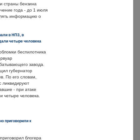
ии страны бензина
ечение года - до 1 июля
влять информацию о
али в НПЗ, в
дали четыре человека
обломки беспилотника
ервуар
батывающего завода.
щил губернатор
в. По его словам,
с ликвидируют
авшие - при атаке
и четыре человека.
но приговорили к
 приговорил блогера