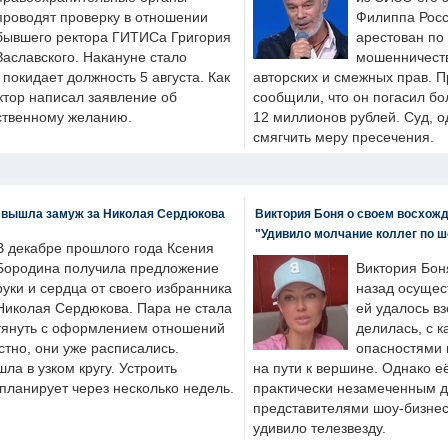
проводят проверку в отношении
Филиппа Росс
бывшего ректора ГИТИСа Григория
арестован по
Заславского. Накануне стало
мошенничеств
н покидает должность 5 августа. Как
авторских и смежных прав. П
ктор написал заявление об
сообщили, что он погасил бо
бственному желанию.
12 миллионов рублей. Суд, о
смягчить меру пресечения.
 вышла замуж за Николая Сердюкова
Виктория Боня о своем восхожд
"Удивило молчание коллег по ш
В декабре прошлого года Ксения
Бородина получила предложение
Виктория Бон
руки и сердца от своего избранника
назад осущес
Николая Сердюкова. Пара не стала
ей удалось вз
тянуть с оформлением отношений
делилась, с к
естно, они уже расписались.
опасностями 
а в узком кругу. Устроить
на пути к вершине. Однако е
планирует через несколько недель.
практически незамеченным 
представителями шоу-бизнес
удивило телезвезду.