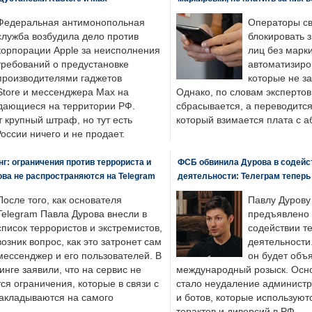
Федеральная антимонопольная
Операторы св
служба возбудила дело против
блокировать 
корпорации Apple за неисполнения
лиц без марк
требований о предустановке
автоматизиро
производителями гаджетов
которые не з
tore и мессенджера Max на
Однако, по словам экспертов
одающиеся на территории РФ.
сбрасывается, а переводится 
 крупный штраф, но тут есть
который взимается плата с а
России ничего и не продает.
: ограничения против террориста и
ФСБ обвинила Дурова в содейс
ва не распространяются на Telegram
деятельности: Телеграм теперь
После того, как основателя
Павлу Дурову
Telegram Павла Дурова внесли в
предъявлено 
список террористов и экстремистов,
содействии т
возник вопрос, как это затронет сам
деятельности
мессенджер и его пользователей. В
он будет объ
нге заявили, что на сервис не
международный розыск. Осно
я ограничения, которые в связи с
стало неудаление администр
накладываются на самого
и ботов, которые используют
терактов и диверсий в РФ.