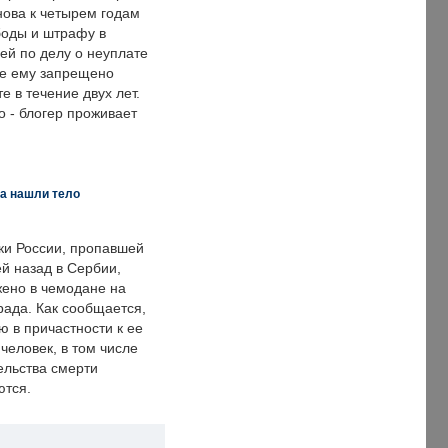
нова к четырем годам
оды и штрафу в
ей по делу о неуплате
же ему запрещено
е в течение двух лет.
 - блогер проживает
а нашли тело
ки России, пропавшей
й назад в Сербии,
ено в чемодане на
рада. Как сообщается,
ю в причастности к ее
человек, в том числе
ельства смерти
ются.