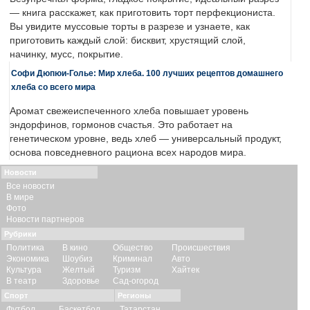
— книга расскажет, как приготовить торт перфекциониста.
Вы увидите муссовые торты в разрезе и узнаете, как
приготовить каждый слой: бисквит, хрустящий слой,
начинку, мусс, покрытие.
Софи Дюпюи-Голье: Мир хлеба. 100 лучших рецептов домашнего
хлеба со всего мира
Аромат свежеиспеченного хлеба повышает уровень
эндорфинов, гормонов счастья. Это работает на
генетическом уровне, ведь хлеб — универсальный продукт,
основа повседневного рациона всех народов мира.
Новости
Все новости
В мире
Фото
Новости партнеров
Рубрики
Политика
В кино
Общество
Происшествия
Экономика
Шоубиз
Криминал
Авто
Культура
Желтый
Туризм
Хайтек
В театр
Здоровье
Сад-огород
Спорт
Регионы
Футбол
Баскетбол
Татарстан