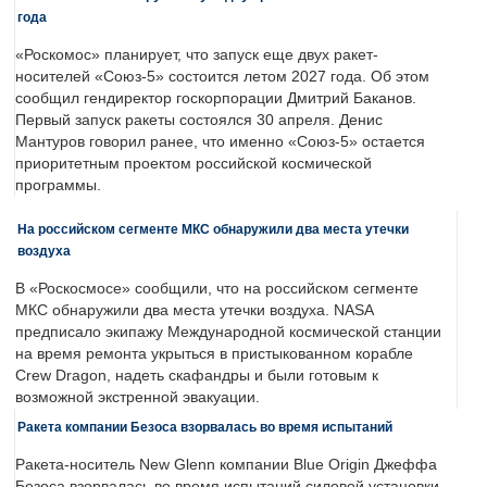
года
«Роскомос» планирует, что запуск еще двух ракет-
носителей «Союз-5» состоится летом 2027 года. Об этом
сообщил гендиректор госкорпорации Дмитрий Баканов.
Первый запуск ракеты состоялся 30 апреля. Денис
Мантуров говорил ранее, что именно «Союз-5» остается
приоритетным проектом российской космической
программы.
На российском сегменте МКС обнаружили два места утечки
воздуха
В «Роскосмосе» сообщили, что на российском сегменте
МКС обнаружили два места утечки воздуха. NASA
предписало экипажу Международной космической станции
на время ремонта укрыться в пристыкованном корабле
Crew Dragon, надеть скафандры и были готовым к
возможной экстренной эвакуации.
Ракета компании Безоса взорвалась во время испытаний
Ракета-носитель New Glenn компании Blue Origin Джеффа
Безоса взорвалась во время испытаний силовой установки