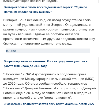
планирует через несколько недель.
Виктория Боня о своем восхождении на Эверест: "Удивило
молчание коллег по шоу-бизнесу"
Виктория Боня несколько дней назад осуществила свою
мечту — ей удалось взойти на Эверест. Она делилась, с
какими трудностями и опасностями пришлось столкнуться
на пути к вершине. Однако её поступок оказался
практически незамеченным другими представителями шоу-
бизнеса, что неприятно удивило телезвезду.
НАУКА
Вопреки прогнозам скептиков, Россия продолжит участие в
работе МКС - пока до 2030 года
"Роскосмос" и NASA договорились о продлении срока
эксплуатации Международной космической станции (МКС)
до 2030 года. Об этом сообщил сообщил гендиректор
"Роскосмоса" Дмитрий Баканов. И это при том, что Дмитрий
Рогозин еще в 2014 году заявлял, что Россия выходит из
проекта, а самой станции "пора на пенсию".
«Роскосмос» планирует запуск двух ракет «Союз-5» летом 2027