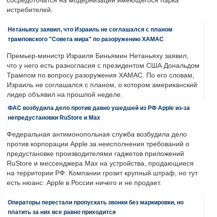
сосредоточатся на модернизации имеющегося парка
истребителей.
Нетаньяху заявил, что Израиль не соглашался с планом
трамповского "Совета мира" по разоружению ХАМАС
Премьер-министр Израиля Биньямин Нетаньяху заявил,
что у него есть разногласия с президентом США Дональдом
Трампом по вопросу разоружения ХАМАС. По его словам,
Израиль не соглашался с планом, о котором американский
лидер объявил на прошлой неделе.
ФАС возбудила дело против давно ушедшей из РФ Apple из-за
непредустановки RuStore и Max
Федеральная антимонопольная служба возбудила дело
против корпорации Apple за неисполнения требований о
предустановке производителями гаджетов приложений
RuStore и мессенджера Max на устройства, продающиеся
на территории РФ. Компании грозит крупный штраф, но тут
есть нюанс: Apple в России ничего и не продает.
Операторы перестали пропускать звонки без маркировки, но
платить за них все равно приходится