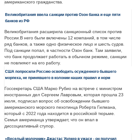
американского гражданства.
Великобритания ввела санкции против Озон банка и еще пяти
банков из РФ
Великобритания расширила санкционный список против
России.В него были включены 12 компаний, в том числе
ряд банков, а также одно физическое лицо и шесть судов.
Под санкции попал, в частности Озон банк. Там заявили,
что банк продолжает работать в обычном режиме, санкции
не повлияют на его работу.
США попросили Россию освободить осужденного бывшего
морпеха, не принявшего в колонии наших правил и норм
Госсекретарь США Марко Рубио на встрече с министром
иностранных дел Сергеем Лавровым, которая прошла 23
июля, подписал вопрос об освобождении бывшего
американского морского пехотинца Роберта Гилмана,
который с 2022 года находится в российской тюрьме.
Семья американца утверждает, что он впал в
диссоциативный ступор.
«Веселый молочник» Джастас Уолкер в ужасе - он получил