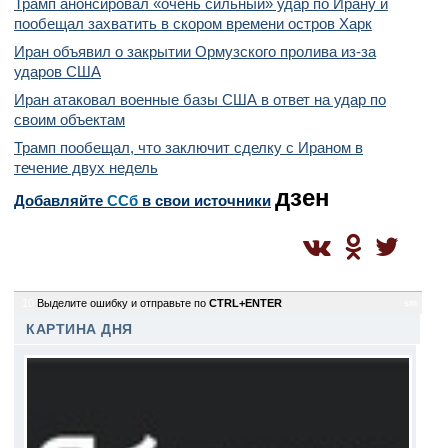
Трамп анонсировал «очень сильный» удар по Ирану и
пообещал захватить в скором времени остров Харк
Иран объявил о закрытии Ормузского пролива из-за
ударов США
Иран атаковал военные базы США в ответ на удар по
своим объектам
Трамп пообещал, что заключит сделку с Ираном в
течение двух недель
дзен
Добавляйте
CСб
в свои источники
10
Выделите ошибку и отправьте по
CTRL+ENTER
sm
КАРТИНА ДНЯ