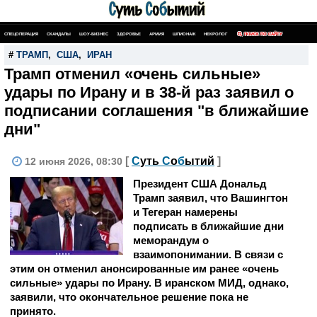
СПЕЦОПЕРАЦИЯ
СКАНДАЛЫ
ШОУ-БИЗНЕС
ЗДОРОВЬЕ
АРМИЯ
ШПИОНАЖ
НЕКРОЛОГ
ПОИСК ПО САЙТУ
#
ТРАМП
,
США
,
ИРАН
Трамп отменил «очень сильные»
удары по Ирану и в 38-й раз заявил о
подписании соглашения "в ближайшие
дни"
[
С
уть
С
о
б
ытий
]
12 июня 2026, 08:30
Президент США Дональд
Трамп заявил, что Вашингтон
и Тегеран намерены
подписать в ближайшие дни
меморандум о
взаимопонимании. В связи с
этим он отменил анонсированные им ранее «очень
сильные» удары по Ирану. В иранском МИД, однако,
заявили, что окончательное решение пока не
принято.