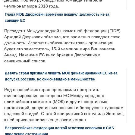
Дешам. Под его руководством команда выиграла
чемпионат мира 2018 года.
Глава FIDE Дворкович временно покинул должность из-за
санкций ЕС
Президент Международной шахматной федерации (FIDE)
Аркадий Дворкович объявил, что временно покидает свою
должность. Исполнять обязанности главы организации
будет его заместитель, 15-й чемпион мира Вишванатан
Ананд. Накануне ЕС внес Аркадия Дворковича в
санкционный список.
Девять стран призвали лишить МОК финансирования ЕС из-за
допуска россиян, но они очевидно в меньшинстве
Ряд европейских стран предложили прекратить
финансирование со стороны ЕС Международного
олимпийского комитета (МОК) и других спортивных
организаций, допустивших россиян и белорусов к турнирам
под своей эгидой. С такой инициативой выступила Эстония,
к ней присоединились еще восемь стран.
Всероссийская федерация легкой атлетики оспорила в CAS
продление отстранения