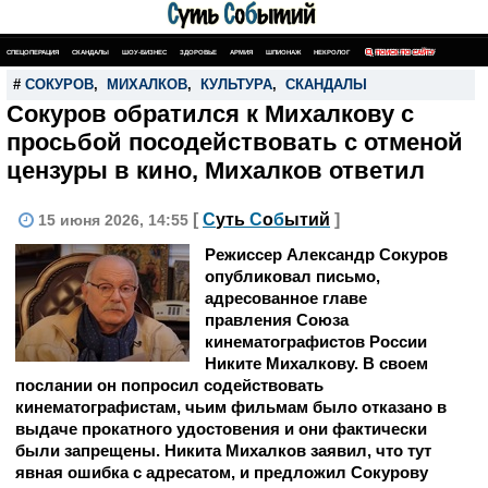
СПЕЦОПЕРАЦИЯ
СКАНДАЛЫ
ШОУ-БИЗНЕС
ЗДОРОВЬЕ
АРМИЯ
ШПИОНАЖ
НЕКРОЛОГ
ПОИСК ПО САЙТУ
#
СОКУРОВ
,
МИХАЛКОВ
,
КУЛЬТУРА
,
СКАНДАЛЫ
Сокуров обратился к Михалкову с
просьбой посодействовать с отменой
цензуры в кино, Михалков ответил
[
С
уть
С
о
б
ытий
]
15 июня 2026, 14:55
Режиссер Александр Сокуров
опубликовал письмо,
адресованное главе
правления Союза
кинематографистов России
Никите Михалкову. В своем
послании он попросил содействовать
кинематографистам, чьим фильмам было отказано в
выдаче прокатного удостовения и они фактически
были запрещены. Никита Михалков заявил, что тут
явная ошибка с адресатом, и предложил Сокурову