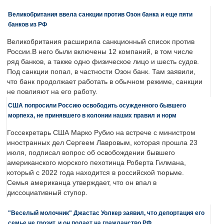
Великобритания ввела санкции против Озон банка и еще пяти
банков из РФ
Великобритания расширила санкционный список против
России.В него были включены 12 компаний, в том числе
ряд банков, а также одно физическое лицо и шесть судов.
Под санкции попал, в частности Озон банк. Там заявили,
что банк продолжает работать в обычном режиме, санкции
не повлияют на его работу.
США попросили Россию освободить осужденного бывшего
морпеха, не принявшего в колонии наших правил и норм
Госсекретарь США Марко Рубио на встрече с министром
иностранных дел Сергеем Лавровым, которая прошла 23
июля, подписал вопрос об освобождении бывшего
американского морского пехотинца Роберта Гилмана,
который с 2022 года находится в российской тюрьме.
Семья американца утверждает, что он впал в
диссоциативный ступор.
"Веселый молочник" Джастас Уолкер заявил, что депортация его
семье не грозит, и он подает на гражданство РФ