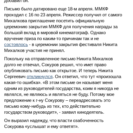
добавил он.
Письмо было датировано еще 18-м апреля. ММКФ
проходил с 16 по 23 апреля. Режиссер получил от самого
Михалкова приглашение посетить официальную
церемонию закрытия ММКФ для получения награды за
большой вклад в мировой кинематограф. Однако
вручение приза по каким-то причинам так и не
состоялось
- в церемонии закрытия фестиваля Никита
Михалков участия не принял.
Покольку на отправленное письмо Никита Михалков
долго не отвечал, Сокуров решил, что имет право
опубликовать письмо как открытое. И теперь Никита
Сергеевич
откликнулся
. Он ответил, что тут «произошла
какая-то ошибка». «В этом письме он называет меня
одним из руководителей государства, коим я никогда не
являлся, не являюсь и являться не буду. Потому мое
предложение к г-ну Сокурову – переадресовать это
письмо кому-нибудь из тех, кто действительно
государством руководит», - заявил кинодеятель.
Он выразил надежду, что власти озабоченность
Сокурова «услышат и ему ответят».