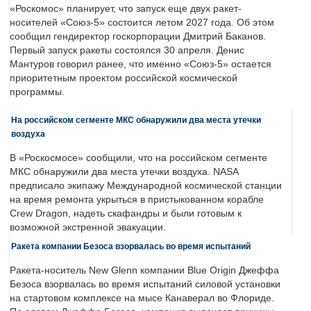
«Роскомос» планирует, что запуск еще двух ракет-
носителей «Союз-5» состоится летом 2027 года. Об этом
сообщил гендиректор госкорпорации Дмитрий Баканов.
Первый запуск ракеты состоялся 30 апреля. Денис
Мантуров говорил ранее, что именно «Союз-5» остается
приоритетным проектом российской космической
программы.
На российском сегменте МКС обнаружили два места утечки
воздуха
В «Роскосмосе» сообщили, что на российском сегменте
МКС обнаружили два места утечки воздуха. NASA
предписало экипажу Международной космической станции
на время ремонта укрыться в пристыкованном корабле
Crew Dragon, надеть скафандры и были готовым к
возможной экстренной эвакуации.
Ракета компании Безоса взорвалась во время испытаний
Ракета-носитель New Glenn компании Blue Origin Джеффа
Безоса взорвалась во время испытаний силовой установки
на стартовом комплексе на мысе Канаверал во Флориде.