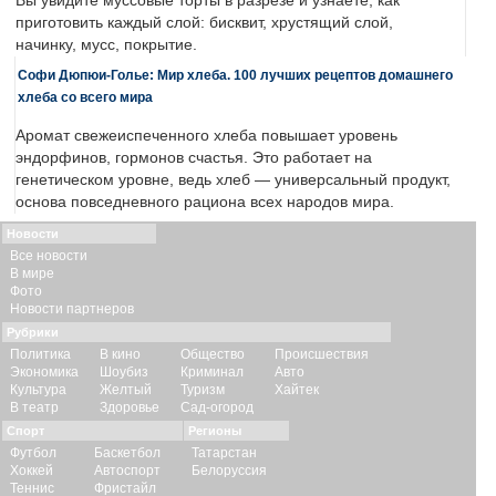
Вы увидите муссовые торты в разрезе и узнаете, как
приготовить каждый слой: бисквит, хрустящий слой,
начинку, мусс, покрытие.
Софи Дюпюи-Голье: Мир хлеба. 100 лучших рецептов домашнего
хлеба со всего мира
Аромат свежеиспеченного хлеба повышает уровень
эндорфинов, гормонов счастья. Это работает на
генетическом уровне, ведь хлеб — универсальный продукт,
основа повседневного рациона всех народов мира.
Новости
Все новости
В мире
Фото
Новости партнеров
Рубрики
Политика
В кино
Общество
Происшествия
Экономика
Шоубиз
Криминал
Авто
Культура
Желтый
Туризм
Хайтек
В театр
Здоровье
Сад-огород
Спорт
Регионы
Футбол
Баскетбол
Татарстан
Хоккей
Автоспорт
Белоруссия
Теннис
Фристайл