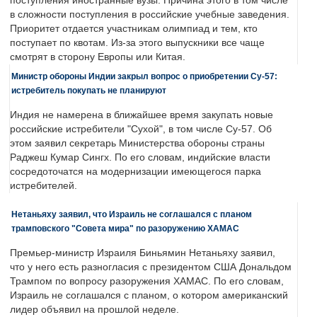
поступления иностранные вузы. Причина этого в том числе
в сложности поступления в российские учебные заведения.
Приоритет отдается участникам олимпиад и тем, кто
поступает по квотам. Из-за этого выпускники все чаще
смотрят в сторону Европы или Китая.
Министр обороны Индии закрыл вопрос о приобретении Су-57:
истребитель покупать не планируют
Индия не намерена в ближайшее время закупать новые
российские истребители "Сухой", в том числе Су-57. Об
этом заявил секретарь Министерства обороны страны
Раджеш Кумар Сингх. По его словам, индийские власти
сосредоточатся на модернизации имеющегося парка
истребителей.
Нетаньяху заявил, что Израиль не соглашался с планом
трамповского "Совета мира" по разоружению ХАМАС
Премьер-министр Израиля Биньямин Нетаньяху заявил,
что у него есть разногласия с президентом США Дональдом
Трампом по вопросу разоружения ХАМАС. По его словам,
Израиль не соглашался с планом, о котором американский
лидер объявил на прошлой неделе.