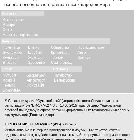
основа повседневного рациона всех народов мира.
Новости
Все новости
В мире
Фото
Новости партнеров
Рубрики
Политика
В кино
Общество
Происшествия
Экономика
Шоубиз
Криминал
Авто
Культура
Желтый
Туризм
Хайтек
В театр
Здоровье
Сад-огород
Спорт
Регионы
Футбол
Баскетбол
Татарстан
Хоккей
Автоспорт
Белоруссия
Теннис
Фристайл
Бокс/ММА
© Сетевое издание "Суть событий" (argumentiru.com) Свидетельство о
регистрации Эл № ФС77-62778 от 18.08.2015 года. Выдано Федеральной
службой по надзору в сфере связи, информационных технологий и массовых
коммуникаций (Роскомнадзор).
О РЕДАКЦИИ
,
РЕКЛАМА
+7 (495) 638-52-63
Использование в Интернет-пространстве и других СМИ текстов, фото и
видеоматериалов, опубликованных на этом сайте, допускается с
разрешения
редакции
при условии обязательного размещения гиперссылки на источник