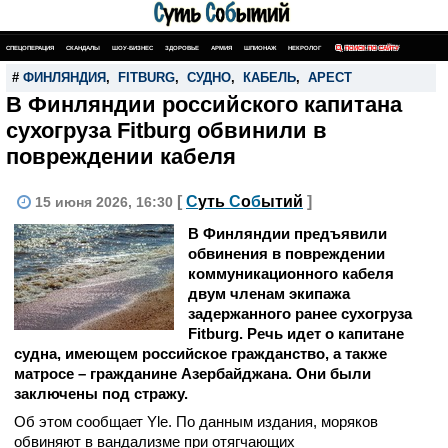
СПЕЦОПЕРАЦИЯ
СКАНДАЛЫ
ШОУ-БИЗНЕС
ЗДОРОВЬЕ
АРМИЯ
ШПИОНАЖ
НЕКРОЛОГ
ПОИСК ПО САЙТУ
#
ФИНЛЯНДИЯ
,
FITBURG
,
СУДНО
,
КАБЕЛЬ
,
АРЕСТ
В Финляндии российского капитана
сухогруза Fitburg обвинили в
повреждении кабеля
[
С
уть
С
о
б
ытий
]
15 июня 2026, 16:30
В Финляндии предъявили
обвинения в повреждении
коммуникационного кабеля
двум членам экипажа
задержанного ранее сухогруза
Fitburg. Речь идет о капитане
судна, имеющем российское гражданство, а также
матросе – гражданине Азербайджана. Они были
заключены под стражу.
Об этом сообщает Yle. По данным издания, моряков
обвиняют в вандализме при отягчающих