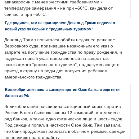
авиакеросин с менее жесткими требованиями к
температуре замерзания - не при –60°C, как делают
сейчас, а при –50°C.
Где родился, там не пригодился: Дональд Трамп подписал
новый указ по борьбе с "родильным туризмом"
Дональд Трамп попытался обойти недавнее решение
Верховного суда, признавшее незаконным его указ о
запрете на получение гражданства по праву рождения, и
подписал новый указ, направленный на запрет так
называемого "родильного туризма", подразумевающего
приезд в страну на роды для получения ребенком
американского гражданства.
Великобритания ввела санкции против Озон банка и еще пяти
банков из РФ
Великобритания расширила санкционный список против
России.В него были включены 12 компаний, в том числе
ряд банков, а также одно физическое лицо и шесть судов.
Под санкции попал, в частности Озон банк. Там заявили,
что банк продолжает работать в обычном режиме, санкции
не повлияют на его работу.