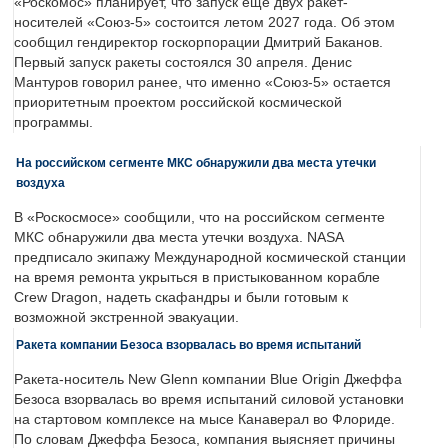
«Роскомос» планирует, что запуск еще двух ракет-
носителей «Союз-5» состоится летом 2027 года. Об этом
сообщил гендиректор госкорпорации Дмитрий Баканов.
Первый запуск ракеты состоялся 30 апреля. Денис
Мантуров говорил ранее, что именно «Союз-5» остается
приоритетным проектом российской космической
программы.
На российском сегменте МКС обнаружили два места утечки
воздуха
В «Роскосмосе» сообщили, что на российском сегменте
МКС обнаружили два места утечки воздуха. NASA
предписало экипажу Международной космической станции
на время ремонта укрыться в пристыкованном корабле
Crew Dragon, надеть скафандры и были готовым к
возможной экстренной эвакуации.
Ракета компании Безоса взорвалась во время испытаний
Ракета-носитель New Glenn компании Blue Origin Джеффа
Безоса взорвалась во время испытаний силовой установки
на стартовом комплексе на мысе Канаверал во Флориде.
По словам Джеффа Безоса, компания выясняет причины