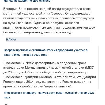
молчание коллег по шоу-бизнесу"
Виктория Боня несколько дней назад осуществила свою
мечту — ей удалось взойти на Эверест. Она делилась, с
какими трудностями и опасностями пришлось столкнуться
на пути к вершине. Однако её поступок оказался
практически незамеченным другими представителями шоу-
бизнеса, что неприятно удивило телезвезду.
НАУКА
Вопреки прогнозам скептиков, Россия продолжит участие в
работе МКС - пока до 2030 года
"Роскосмос" и NASA договорились о продлении срока
эксплуатации Международной космической станции (МКС)
до 2030 года. Об этом сообщил сообщил гендиректор
"Роскосмоса" Дмитрий Баканов. И это при том, что Дмитрий
Рогозин еще в 2014 году заявлял, что Россия выходит из
проекта, а самой станции "пора на пенсию".
«Роскосмос» планирует запуск двух ракет «Союз-5» летом 2027
года