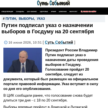
СПЕЦОПЕРАЦИЯ
СКАНДАЛЫ
ШОУ-БИЗНЕС
ЗДОРОВЬЕ
АРМИЯ
ШПИОНАЖ
НЕКРОЛОГ
ПОИСК ПО САЙТУ
#
ПУТИН
,
ВЫБОРЫ
,
УКАЗ
Путин подписал указ о назначении
выборов в Госдуму на 20 сентября
[
С
уть
С
о
б
ытий
]
16 июня 2026, 10:51
Президент России Владимир
Путин подписал указ о
назначении даты проведения
выборов в Госдуму.
Голосование пройдет 20
сентября, следует из
документа, который был размещен на официальном
портале правовой информации. Указ вступает в силу
со дня его опубликования.
В ЦИК сообщали ранее, что голосование снова будет
длиться три дня - с 18 по 20 сентября.
Выборы впервые пройдут в Донецкой и Луганской