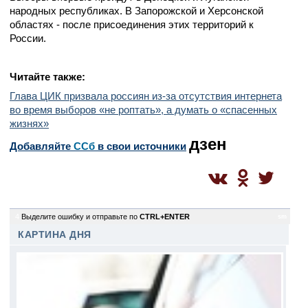
народных республиках. В Запорожской и Херсонской
областях - после присоединения этих территорий к
России.
Читайте также:
Глава ЦИК призвала россиян из-за отсутствия интернета
во время выборов «не роптать», а думать о «спасенных
жизнях»
дзен
Добавляйте
CСб
в свои источники
4
Выделите ошибку и отправьте по
CTRL+ENTER
sm
КАРТИНА ДНЯ