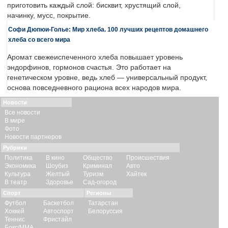
приготовить каждый слой: бисквит, хрустящий слой,
начинку, мусс, покрытие.
Софи Дюпюи-Голье: Мир хлеба. 100 лучших рецептов домашнего
хлеба со всего мира
Аромат свежеиспеченного хлеба повышает уровень
эндорфинов, гормонов счастья. Это работает на
генетическом уровне, ведь хлеб — универсальный продукт,
основа повседневного рациона всех народов мира.
Новости
Все новости
В мире
Фото
Новости партнеров
Рубрики
Политика
В кино
Общество
Происшествия
Экономика
Шоубиз
Криминал
Авто
Культура
Желтый
Туризм
Хайтек
В театр
Здоровье
Сад-огород
Спорт
Регионы
Футбол
Баскетбол
Татарстан
Хоккей
Автоспорт
Белоруссия
Теннис
Фристайл
Бокс/ММА