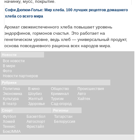
начинку, мусс, покрытие.
Софи Дюпюи-Голье: Мир хлеба. 100 лучших рецептов домашнего
хлеба со всего мира
Аромат свежеиспеченного хлеба повышает уровень
эндорфинов, гормонов счастья. Это работает на
генетическом уровне, ведь хлеб — универсальный продукт,
основа повседневного рациона всех народов мира.
Новости
Все новости
В мире
Фото
Новости партнеров
Рубрики
Политика
В кино
Общество
Происшествия
Экономика
Шоубиз
Криминал
Авто
Культура
Желтый
Туризм
Хайтек
В театр
Здоровье
Сад-огород
Спорт
Регионы
Футбол
Баскетбол
Татарстан
Хоккей
Автоспорт
Белоруссия
Теннис
Фристайл
Бокс/ММА