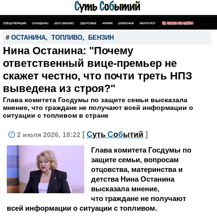
СПЕЦОПЕРАЦИЯ
СКАНДАЛЫ
ШОУ-БИЗНЕС
ЗДОРОВЬЕ
АРМИЯ
ШПИОНАЖ
НЕКРОЛОГ
ПОИСК ПО САЙТУ
#
ОСТАНИНА
,
ТОПЛИВО
,
БЕНЗИН
Нина Останина: "Почему
ответственный вице-премьер не
скажет честно, что почти треть НПЗ
выведена из строя?"
Глава комитета Госдумы по защите семьи высказала
мнение, что граждане не получают всей информации о
ситуации с топливом в стране
[
С
уть
С
о
б
ытий
]
2 июля 2026, 18:22
Глава комитета Госдумы по
защите семьи, вопросам
отцовства, материнства и
детства Нина Останина
высказала мнение,
что граждане не получают
всей информации о ситуации с топливом.