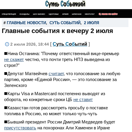
СПЕЦОПЕРАЦИЯ
СКАНДАЛЫ
ШОУ-БИЗНЕС
ЗДОРОВЬЕ
АРМИЯ
ШПИОНАЖ
НЕКРОЛОГ
ПОИСК ПО САЙТУ
#
ГЛАВНЫЕ НОВОСТИ
,
СУТЬ СОБЫТИЙ
,
2 ИЮЛЯ
Главные события к вечеру 2 июля
[
С
уть
С
о
б
ытий
]
2 июля 2026, 18:44
◼️Нина Останина: "Почему ответственный вице-премьер
не скажет
честно, что почти треть НПЗ выведена из
строя?"
◼️Депутат Матвейчев
считает
, что голосование за любую
партию, кроме «Единой России», — это голосование за
Зеленского
◼️Карты Visa и Mastercard постепенно выводят из
оборота, но конкретные сроки ЦБ
не ставит
◼️Казахстан готов рассмотреть просьбу о поставке
топлива в Россию, но может только чуть-чуть
◼️Бывший президент России Дмитрий Медведев будет
присутствовать
на похоронах Али Хаменеи в Иране