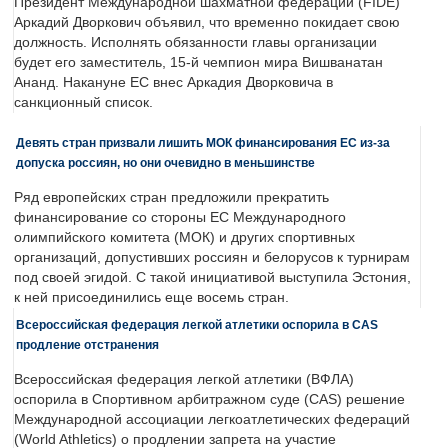
Президент Международной шахматной федерации (FIDE)
Аркадий Дворкович объявил, что временно покидает свою
должность. Исполнять обязанности главы организации
будет его заместитель, 15-й чемпион мира Вишванатан
Ананд. Накануне ЕС внес Аркадия Дворковича в
санкционный список.
Девять стран призвали лишить МОК финансирования ЕС из-за
допуска россиян, но они очевидно в меньшинстве
Ряд европейских стран предложили прекратить
финансирование со стороны ЕС Международного
олимпийского комитета (МОК) и других спортивных
организаций, допустивших россиян и белорусов к турнирам
под своей эгидой. С такой инициативой выступила Эстония,
к ней присоединились еще восемь стран.
Всероссийская федерация легкой атлетики оспорила в CAS
продление отстранения
Всероссийская федерация легкой атлетики (ВФЛА)
оспорила в Спортивном арбитражном суде (CAS) решение
Международной ассоциации легкоатлетических федераций
(World Athletics) о продлении запрета на участие