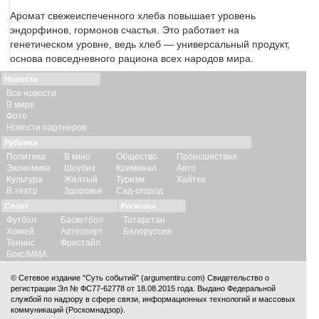
Аромат свежеиспеченного хлеба повышает уровень
эндорфинов, гормонов счастья. Это работает на
генетическом уровне, ведь хлеб — универсальный продукт,
основа повседневного рациона всех народов мира.
Новости
Все новости
В мире
Фото
Новости партнеров
Рубрики
Политика
В кино
Общество
Происшествия
Экономика
Шоубиз
Криминал
Авто
Культура
Желтый
Туризм
Хайтек
В театр
Здоровье
Сад-огород
Спорт
Регионы
Футбол
Баскетбол
Татарстан
Хоккей
Автоспорт
Белоруссия
Теннис
Фристайл
Бокс/ММА
© Сетевое издание "Суть событий" (argumentiru.com) Свидетельство о
регистрации Эл № ФС77-62778 от 18.08.2015 года. Выдано Федеральной
службой по надзору в сфере связи, информационных технологий и массовых
коммуникаций (Роскомнадзор).