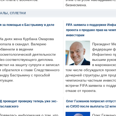
бизнесмена.
ДАЛЫ, СПЛЕТНИ
я за помощью к Бастрыкину в деле
FIFA заявила о поддержке Инфа
проекта о продаже прав на чем
инвесторам
На днях жена Курбана Омарова
попала в скандал. Валерию
Президент М
обвинили в ведении
федерации фу
косметологической деятельности
Инфантино пр
без соответствующего диплома.
высшим руков
стал на защиту супруги и записал
в марокканско
м обратился к главе Следственного
том числе обсуждался проек
андру Бастрыкину с просьбой
дочерней структуры для про
итуации.
чемпионаты частным инвесто
встречи FIFA заявила о под
отказе от проекта.
 проводит проверку теперь уже экс-
Олег Газманов попросил отпуст
Заславского
из СИЗО после выплаты 12 млн
Появилась информация о том, что
Олег Газмано