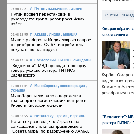
#
Путин
, назначение
, армия
05.08 16:21
Путин провел перестановки в
СЛУХИ, СКАН
руководстве группировок российских
войск
Омаров обратилс
своей супруги
#
Армия
, Индия
, авиация
05.08 13:55
Министр обороны Индии закрыл вопрос
о приобретении Су-57: истребитель
покупать не планируют
#
Заславский
, ГИТИС
, скандалы
05.08 12:16
"Ведомости": МВД проводит проверку
теперь уже экс-ректора ГИТИСа
Курбан Омаров в
Заславского
видео, в которо
#
Минобороны
, спецоперация
,
05.08 10:01
Комитета Алекс
Украина
разобраться в с
Минобороны заявило о поражении
транспортно-логистических центров в
Киеве и Киевской области
#
Нетаньяху
, Трамп
, Израиль
05.08 09:55
"Ведомости": МВД
Нетаньяху заявил, что Израиль не
ректора ГИТИСа 
соглашался с планом трамповского
"Совета мира" по разоружению ХАМАС