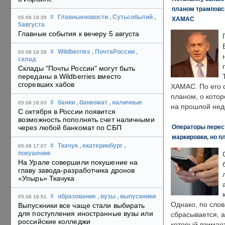
планом трамповс
#
Главныеновости
, Сутьсобытий
,
05.08 18:39
ХАМАС
5августа
Главные события к вечеру 5 августа
#
Wildberries
, ПочтаРоссии
,
05.08 18:38
склад
Склады "Почты России" могут быть
переданы в Wildberries вместо
сгоревших хабов
ХАМАС. По его 
планом, о кото
#
банки
, банкомат
, наличные
05.08 18:03
на прошлой нед
С октября в России появится
возможность пополнять счет наличными
Операторы перест
через любой банкомат по СБП
маркировки, но п
#
Ткачук
, екатеринбург
,
05.08 17:07
покушение
На Урале совершили покушение на
главу завода-разработчика дронов
«Упырь» Ткачука
#
образование
, вузы
, выпускники
05.08 16:51
Однако, по слов
Выпускники все чаще стали выбирать
для поступления иностранные вузы или
сбрасывается, а
российские колледжи
который взимает