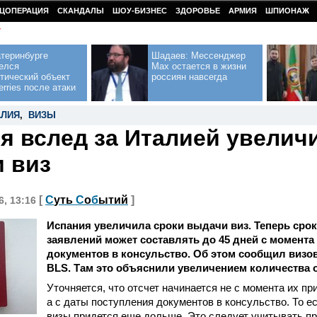
ЦОПЕРАЦИЯ
СКАНДАЛЫ
ШОУ-БИЗНЕС
ЗДОРОВЬЕ
АРМИЯ
ШПИОНАЖ
У
теринбурге
Шадаев: Мессенджер
елся
Max остается в жизни
тический объект
россиян навсегда
erries после атаки
АЛИЯ
,
ВИЗЫ
я вслед за Италией увелич
 виз
[
С
уть
С
о
б
ытий
]
6, 13:16
Испания увеличила сроки выдачи виз. Теперь сро
заявлений может составлять до 45 дней с момента
документов в консульство. Об этом сообщил визо
BLS. Там это объяснили увеличением количества 
Уточняется, что отсчет начинается не с момента их пр
а с даты поступления документов в консульство. То е
визы придется еще дольше. Это следует учитывать п