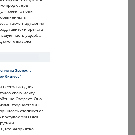
экс-продюсера
у. Ранее тот был
 обвинению в
е, а также нарушении
редставители артиста
льшую часть ущерба -
днако, отказался
ении на Эверест:
оу-бизнесу"
я несколько дней
твила свою мечту —
ойти на Эверест. Она
акими трудностями и
пришлось столкнуться
ё поступок оказался
другими
а, что неприятно