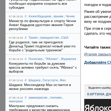
пообещал аграриям сохранить все
поездки и пода
субсидии
Ранее об увели
рассмотрение д
#
АхматКадыров
, звание
, Чечня
07.08 18:16
Министр по физкультуре и спорту Чечни
визу не поздне
Ахмат Кадыров удостоен звания Героя
При этом в сер
республики
сделать это че
#
Трамп
, гражданство
, США
07.08 16:29
Где родился, там не пригодился:
Дональд Трамп подписал новый указ по
Читайте также
борьбе с "родильным туризмом"
Италия закрыла
#
Политика
, "Яблоко"
, Журавлев
07.08 16:15
Добавляйте
C
Конкуренты по борьбе за думские
кресла активно требуют снять "Яблоко" с
выборов
#
Шадаев
, Госуслуги
, Max
07.08 15:43
Шадаев: Мессенджер Max остается в
0
Выделите ошибку
жизни россиян навсегда
КАРТИНА Д
#
авиакеросин
, топливо
,
07.08 13:19
минтранс
Минтранс предложил снизить
требования к качеству авиакеросина