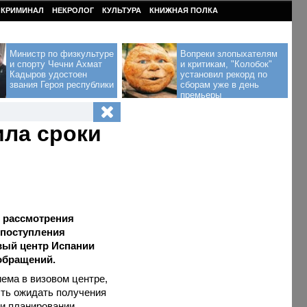
КРИМИНАЛ
НЕКРОЛОГ
КУЛЬТУРА
КНИЖНАЯ ПОЛКА
Министр по физкультуре
Вопреки злопыхателям
и спорту Чечни Ахмат
и критикам, "Колобок"
Кадыров удостоен
установил рекорд по
звания Героя республики
сборам уже в день
премьеры
ила сроки
к рассмотрения
 поступления
вый центр Испании
обращений.
иема в визовом центре,
сть ожидать получения
ри планировании