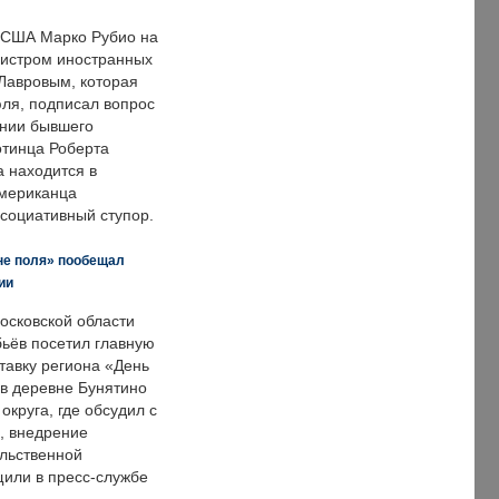
 США Марко Рубио на
нистром иностранных
Лавровым, которая
ля, подписал вопрос
нии бывшего
отинца Роберта
а находится в
американца
ссоциативный ступор.
не поля» пообещал
ии
осковской области
ьёв посетил главную
тавку региона «День
 в деревне Бунятино
округа, где обсудил с
, внедрение
ольственной
щили в пресс-службе