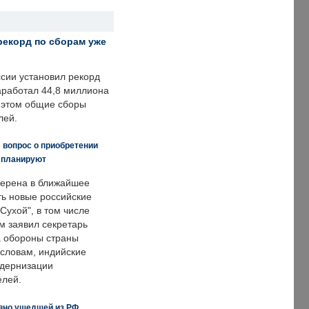
рекорд по сборам уже
ссии установил рекорд
заработал 44,8 миллиона
и этом общие сборы
лей.
 вопрос о приобретении
е планируют
ерена в ближайшее
ть новые российские
Сухой", в том числе
м заявил секретарь
 обороны страны
 словам, индийские
одернизации
елей.
вно ушедшей из РФ