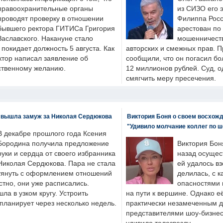
правоохранительные органы
из СИЗО его 
проводят проверку в отношении
Филиппа Росс
бывшего ректора ГИТИСа Григория
арестован по
Заславского. Накануне стало
мошенничеств
н покидает должность 5 августа. Как
авторских и смежных прав. П
ктор написал заявление об
сообщили, что он погасил бо
бственному желанию.
12 миллионов рублей. Суд, о
смягчить меру пресечения.
 вышла замуж за Николая Сердюкова
Виктория Боня о своем восхожд
"Удивило молчание коллег по ш
В декабре прошлого года Ксения
Бородина получила предложение
Виктория Бон
руки и сердца от своего избранника
назад осущес
Николая Сердюкова. Пара не стала
ей удалось вз
тянуть с оформлением отношений
делилась, с к
естно, они уже расписались.
опасностями 
а в узком кругу. Устроить
на пути к вершине. Однако е
планирует через несколько недель.
практически незамеченным 
представителями шоу-бизнес