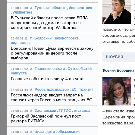
#
Тульскаяобласть
, беспилотник
05.08 09:38
, Wildberries
В Тульской области после атаки БПЛА
повреждены два дома и загорелся
сортировочный центр Wildberries
известно, что о
сообщалось, ре
#
Боярский
, законопроект
,
05.08 09:11
отставке по со
видеоигры
Боярский: Новая Дума вернется к закону
о регулировании видеоигр после
ШОУБИЗ
выборов
#
Главныеновости
, Сутьсобытий
,
04.08 19:02
Ксения Бородина
4августа
Главные события к вечеру 4 августа
#
Россельхознадзор
, ЕС
, транзит
04.08 18:54
Россельхознадзор вводит запрет на
транзит через Россию мяса птицы из ЕС
– как стало изв
#
Заславский
, ГИТИС
, отставка
04.08 18:28
Григорий Заславский покинул пост
Церемония прошл
ректора ГИТИСа
торжество пара 
#
вузы
, дети
, образование
04.08 18:13