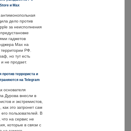
Store и Max
 антимонопольная
дила дело против
pple за неисполнения
 предустановке
ями гаджетов
енджера Max на
 территории РФ.
аф, но тут есть
 и не продает.
 против террориста и
траняются на Telegram
ак основателя
ла Дурова внесли в
истов и экстремистов,
, как это затронет сам
 его пользователей. В
что на сервис не
я, которые в связи с
я на самого