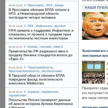
по его словам, н
#
Ярославль
, НПЗ
, пожар
06.08 12:48
НАШИ ПУБЛ
В Ярославле обломки БПЛА попали в
НПЗ, в Нижегородской области
пострадали четыре человека
#
FIFA
, Инфантино
, футбол
06.08 12:08
FIFA заявила о поддержке Инфантино и
отказалась от проекта о продаже прав
на чемпионаты частным инвесторам
#
бензин
, топливо
, евро-2
06.08 11:25
Выпускники все 
Правительство РФ разрешило ввоз и
продажу бензина стандартов вплоть до
иностранные вуз
«Евро-2»
#
Тверскаяобласть
,
06.08 10:04
Ярославскаяобласть
, беспилотники
В Тверской области обломки БПЛА
повредили фасад логистического
комплекса Wildberries
Приоритет отда
#
израиль
, кирпиченок
,
06.08 09:26
кто поступает п
задержание
все чаще смотря
Посольство России проверяет данные
об аресте историка Артема Кирпиченка
в Израиле
Нетаньяху заявил