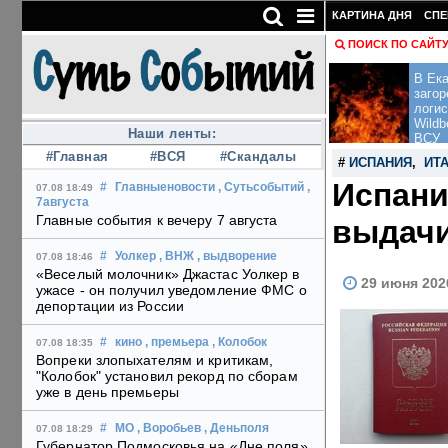
КАРТИНА ДНЯ
СПЕ
ПОИСК ПО САЙТ
В Ека
загор
логис
Wildb
Наши ленты:
ВСУ
#Главная
#ВСЯ
#Скандалы
#
ИСПАНИЯ
,
ИТ
Испани
#
Главныеновости
, Сутьсобытий
,
07.08 18:49
7августа
Главные события к вечеру 7 августа
выдачи
#
Уолкер
, ВНЖ
, выдворение
07.08 18:46
«Веселый молочник» Джастас Уолкер в
29 июня 202
ужасе - он получил уведомление ФМС о
депортации из России
#
кино
, премьера
, Колобок
07.08 18:35
Вопреки злопыхателям и критикам,
"Колобок" установил рекорд по сборам
уже в день премьеры
#
МО
, Воробьев
, Деньполя
07.08 18:29
Губернатор Подмосковья на «Дне поля»