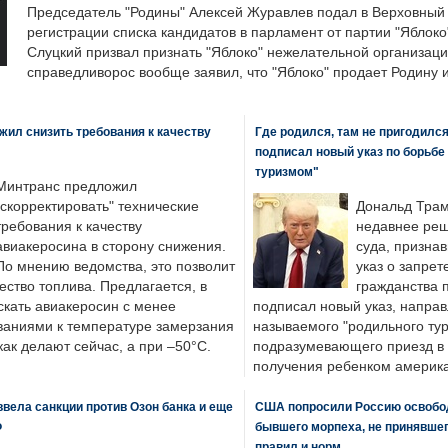
Председатель "Родины" Алексей Журавлев подал в Верховный 
регистрации списка кандидатов в парламент от партии "Яблок
Слуцкий призвал признать "Яблоко" нежелательной организаци
справедливорос вообще заявил, что "Яблоко" продает Родину 
ил снизить требования к качеству
Где родился, там не пригодилс
подписал новый указ по борьбе
туризмом"
Минтранс предложил
"скорректировать" технические
Дональд Трам
требования к качеству
недавнее реш
авиакеросина в сторону снижения.
суда, призна
По мнению ведомства, это позволит
указ о запрет
ество топлива. Предлагается, в
гражданства 
скать авиакеросин с менее
подписал новый указ, направ
ваниями к температуре замерзания
называемого "родильного тур
 как делают сейчас, а при –50°C.
подразумевающего приезд в 
получения ребенком америка
вела санкции против Озон банка и еще
США попросили Россию освобо
Ф
бывшего морпеха, не принявшег
правил и норм