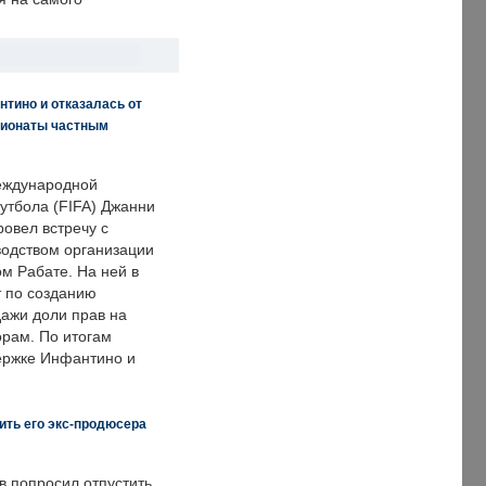
нтино и отказалась от
пионаты частным
еждународной
тбола (FIFA) Джанни
овел встречу с
одством организации
м Рабате. На ней в
т по созданию
дажи доли прав на
рам. По итогам
держке Инфантино и
ить его экс-продюсера
в попросил отпустить