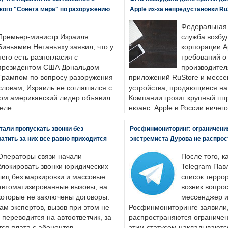
кого "Совета мира" по разоружению
Apple из-за непредустановки Ru
Федеральная
Премьер-министр Израиля
служба возбу
Биньямин Нетаньяху заявил, что у
корпорации A
него есть разногласия с
требований о
президентом США Дональдом
производител
Трампом по вопросу разоружения
приложений RuStore и месс
словам, Израиль не соглашался с
устройства, продающиеся на
ром американский лидер объявил
Компании грозит крупный штр
еле.
нюанс: Apple в России ничего
али пропускать звонки без
Росфинмониторинг: ограничения
латить за них все равно приходится
экстремиста Дурова не распрос
Операторы связи начали
После того, к
блокировать звонки юридических
Telegram Пав
лиц без маркировки и массовые
список террор
автоматизированные вызовы, на
возник вопрос
которые не заключены договоры.
мессенджер и
ам экспертов, вызов при этом не
Росфинмониторинге заявили, 
 переводится на автоответчик, за
распространяются ограничени
ся плата с абонентов.
этим статусом накладываютс