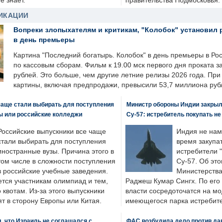
е знает.
правительства Подмосковья.
ИКАЦИИ
Вопреки злопыхателям и критикам, "Колобок" установил 
в день премьеры
Картина "Последний богатырь. Колобок" в день премьеры в Ро
по кассовым сборам. Фильм к 19.00 мск первого дня проката 
рублей. Это больше, чем другие летние релизы 2026 года. Пр
картины, включая предпродажи, превысили 53,7 миллиона руб
чаще стали выбирать для поступления
Министр обороны Индии закрыл
ы или российские колледжи
Су-57: истребитель покупать н
Российские выпускники все чаще
Индия не нам
стали выбирать для поступления
время закупа
иностранные вузы. Причина этого в
истребители "
том числе в сложности поступления
Су-57. Об это
в российские учебные заведения.
Министерства
ется участникам олимпиад и тем,
Раджеш Кумар Сингх. По его
о квотам. Из-за этого выпускники
власти сосредоточатся на м
т в сторону Европы или Китая.
имеющегося парка истребит
, что Израиль не соглашался с
ФАС возбудила дело против да