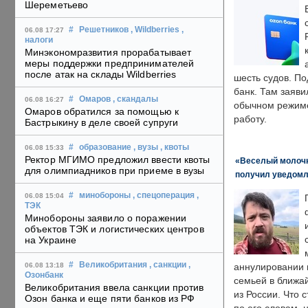
Шереметьево
#
Решетников
, Wildberries
,
06.08 17:27
налоги
Минэкономразвития прорабатывает
меры поддержки предпринимателей
после атак на склады Wildberries
шесть судов. По
банк. Там заяви
#
Омаров
, скандалы
06.08 16:27
обычном режиме
Омаров обратился за помощью к
работу.
Бастрыкину в деле своей супруги
#
образование
, вузы
, квоты
06.08 15:33
Ректор МГИМО предложил ввести квоты
«Веселый молочни
для олимпиадников при приеме в вузы
получил уведомл
#
минобороны
, спецоперация
,
06.08 15:04
ТЭК
Минобороны заявило о поражении
объектов ТЭК и логистических центров
на Украине
#
Великобритания
, санкции
,
06.08 13:18
аннулировании в
Озонбанк
семьей в ближа
Великобритания ввела санкции против
из России. Что 
Озон банка и еще пяти банков из РФ