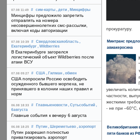
#
сим-карты
, дети
, Минцифры
07.08 11:49
Минцифры предложило запретить
отправлять на номера
несовершеннолетних смс-рассылки,
прокуратуру.
включая коды авторизации
Минтранс предлож
#
Свердловскаяобласть
,
07.08 10:39
Екатеринбург
, Wildberries
авиакеросина
В Екатеринбурге загорелся
логистический объект Wildberries после
атаки ВСУ
#
США
, Гилман
, обмен
07.08 09:27
США попросили Россию освободить
осужденного бывшего морпеха, не
принявшего в колонии наших правил и
увеличить колич
норм
частности, выпу
жесткими требо
#
Главныеновости
, Сутьсобытий
,
06.08 18:33
- не при –60°C,
6августа
Главные события к вечеру 6 августа
#
Путин
, Шереметьево
, аэропорт
Великобритания в
06.08 18:25
Путин разрешил полностью
пяти банков из Р
приватизировать аэропорт