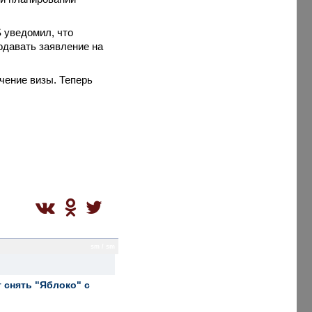
 уведомил, что
одавать заявление на
чение визы. Теперь
sm / sm
 снять "Яблоко" с