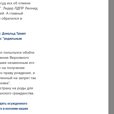
суд иск об отмене
о". Лидер ЛДПР Леонид
ей. А главный
и обратился в
я: Дональд Трамп
 с "родильным
п попытался обойти
ение Верховного
вшее незаконным его
е на получение
по праву рождения, и
ленный на запрет так
изма",
страну на роды для
нского гражданства.
дить осужденного
о в колонии наших