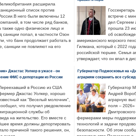
Великобритания расширила
санкционный список против
Госсекретарь
России.В него были включены 12
встрече с ми
компаний, в том числе ряд банков,
дел Сергеем 
а также одно физическое лицо и
прошла 23 ию
д санкции попал, в частности Озон
об освобожде
ли, что банк продолжает работать в
американского морского пех
, санкции не повлияют на его
Гилмана, который с 2022 год
российской тюрьме. Семья 
утверждает, что он впал в ди
к» Джастас Уолкер в ужасе - он
Губернатор Подмосковья на «Д
ение ФМС о депортации из России
аграриям сохранить все субсид
Переехавший в Россию из США
Губернатор М
фермер Джастас Уолкер, хорошо
Андрей Вороб
известный как "Веселый молочник",
аграрную выс
сообщил, что получил уведомление
поля – 2026»
миграционной службы об
Дмитровского 
ида на жительство. Его вместе с
фермерами меры поддержки
йшее время должны депортировать
технологий и задачи продов
стало причиной такого решения, он,
безопасности. Об этом сооб