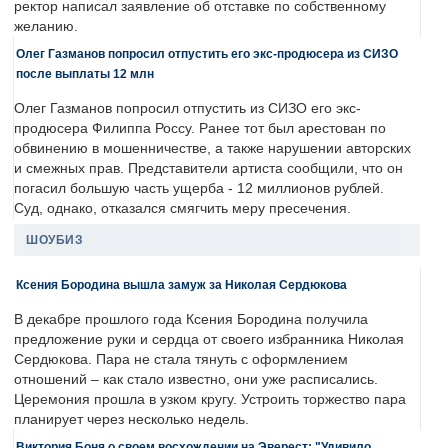
ректор написал заявление об отставке по собственному
желанию.
Олег Газманов попросил отпустить его экс-продюсера из СИЗО
после выплаты 12 млн
Олег Газманов попросил отпустить из СИЗО его экс-
продюсера Филиппа Россу. Ранее тот был арестован по
обвинению в мошенничестве, а также нарушении авторских
и смежных прав. Представители артиста сообщили, что он
погасил большую часть ущерба - 12 миллионов рублей.
Суд, однако, отказался смягчить меру пресечения.
ШОУБИЗ
Ксения Бородина вышла замуж за Николая Сердюкова
В декабре прошлого года Ксения Бородина получила
предложение руки и сердца от своего избранника Николая
Сердюкова. Пара не стала тянуть с оформлением
отношений – как стало известно, они уже расписались.
Церемония прошла в узком кругу. Устроить торжество пара
планирует через несколько недель.
Виктория Боня о своем восхождении на Эверест: "Удивило