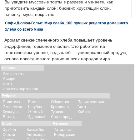
Вы увидите муссовые торты в разрезе и узнаете, как
приготовить каждый слой: бисквит, хрустящий слой,
начинку, мусс, покрытие.
Софи Дюпюи-Голье: Мир хлеба. 100 лучших рецептов домашнего
хлеба со всего мира
Аромат свежеиспеченного хлеба повышает уровень
эндорфинов, гормонов счастья. Это работает на
генетическом уровне, ведь хлеб — универсальный продукт,
основа повседневного рациона всех народов мира.
Новости
Все новости
В мире
Фото
Новости партнеров
Рубрики
Политика
В кино
Общество
Происшествия
Экономика
Шоубиз
Криминал
Авто
Культура
Желтый
Туризм
Хайтек
В театр
Здоровье
Сад-огород
Спорт
Регионы
Футбол
Баскетбол
Татарстан
Хоккей
Автоспорт
Белоруссия
Теннис
Фристайл