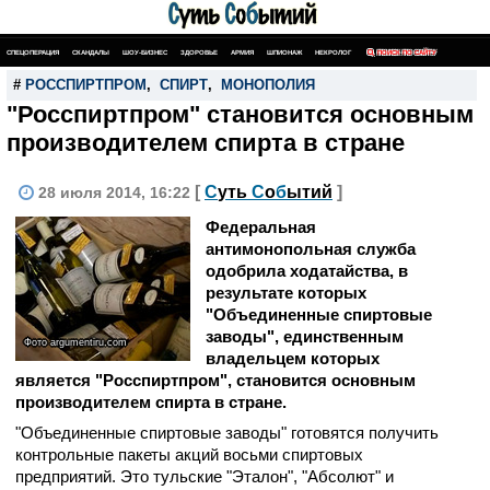
СПЕЦОПЕРАЦИЯ
СКАНДАЛЫ
ШОУ-БИЗНЕС
ЗДОРОВЬЕ
АРМИЯ
ШПИОНАЖ
НЕКРОЛОГ
ПОИСК ПО САЙТУ
#
РОССПИРТПРОМ
,
СПИРТ
,
МОНОПОЛИЯ
"Росспиртпром" становится основным
производителем спирта в стране
[
С
уть
С
о
б
ытий
]
28 июля 2014, 16:22
Федеральная
антимонопольная служба
одобрила ходатайства, в
результате которых
"Объединенные спиртовые
заводы", единственным
Фото argumentiru.com
владельцем которых
является "Росспиртпром", становится основным
производителем спирта в стране.
"Объединенные спиртовые заводы" готовятся получить
контрольные пакеты акций восьми спиртовых
предприятий. Это тульские "Эталон", "Абсолют" и