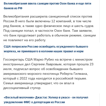
Великобритания ввела санкции против Озон банка и еще пяти
банков из РФ
Великобритания расширила санкционный список против
России.В него были включены 12 компаний, в том числе
ряд банков, а также одно физическое лицо и шесть судов.
Под санкции попал, в частности Озон банк. Там заявили,
что банк продолжает работать в обычном режиме, санкции
не повлияют на его работу.
США попросили Россию освободить осужденного бывшего
морпеха, не принявшего в колонии наших правил и норм
Госсекретарь США Марко Рубио на встрече с министром
иностранных дел Сергеем Лавровым, которая прошла 23
июля, подписал вопрос об освобождении бывшего
американского морского пехотинца Роберта Гилмана,
который с 2022 года находится в российской тюрьме.
Семья американца утверждает, что он впал в
диссоциативный ступор.
«Веселый молочник» Джастас Уолкер в ужасе - он получил
уведомление ФМС о депортации из России