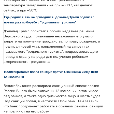
авиакеросин с менее жесткими требованиями к
температуре замерзания - не при –60°C, как делают
сейчас, а при –50°C.
Где родился, там не пригодился: Дональд Трамп подписал
новый указ по борьбе с "родильным туризмом"
Дональд Трамп попытался обойти недавнее решение
Верховного суда, признавшее незаконным его указ о
запрете на получение гражданства по праву рождения, и
подписал новый указ, направленный на запрет так
называемого "родильного туризма", подразумевающего
приезд в страну на роды для получения ребенком
американского гражданства.
Великобритания ввела санкции против Озон банка и еще пяти
банков из РФ
Великобритания расширила санкционный список против
России.В него были включены 12 компаний, в том числе
ряд банков, а также одно физическое лицо и шесть судов.
Под санкции попал, в частности Озон банк. Там заявили,
что банк продолжает работать в обычном режиме, санкции
не повлияют на его работу.