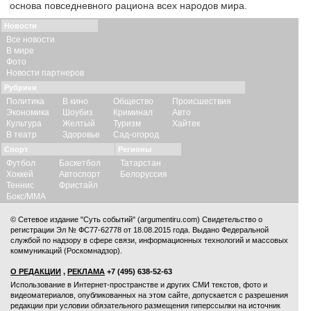
основа повседневного рациона всех народов мира.
Новости
Все новости
В мире
Фото
Новости партнеров
Рубрики
Политика
В кино
Общество
Происшествия
Экономика
Шоубиз
Криминал
Авто
Культура
Желтый
Туризм
Хайтек
В театр
Здоровье
Сад-огород
Спорт
Регионы
Футбол
Баскетбол
Татарстан
Хоккей
Автоспорт
Белоруссия
Теннис
Фристайл
Бокс/ММА
© Сетевое издание "Суть событий" (argumentiru.com) Свидетельство о
регистрации Эл № ФС77-62778 от 18.08.2015 года. Выдано Федеральной
службой по надзору в сфере связи, информационных технологий и массовых
коммуникаций (Роскомнадзор).
О РЕДАКЦИИ
,
РЕКЛАМА
+7 (495) 638-52-63
Использование в Интернет-пространстве и других СМИ текстов, фото и
видеоматериалов, опубликованных на этом сайте, допускается с
разрешения
редакции
при условии обязательного размещения гиперссылки на источник