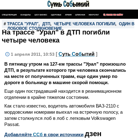
СПЕЦОПЕРАЦИЯ
СКАНДАЛЫ
ШОУ-БИЗНЕС
ЗДОРОВЬЕ
АРМИЯ
ШПИОНАЖ
НЕКРОЛОГ
ПОИСК ПО САЙТУ
#
ТРАССА "УРАЛ"
,
ДТП
,
ЧЕТЫРЕ ЧЕЛОВЕКА ПОГИБЛИ
,
ОДИН В 
,
ЛОБОВОЕ СТОЛКНОВЕНИЕ
,
На трассе "Урал" в ДТП погибли
четыре человека
[
С
уть
С
о
б
ытий
]
1 апреля 2011, 10:53
В пятницу утром на 127-км трассы "Урал" произошло
ДТП, в результате которого три человека скончались
на месте от полученных травм, еще один умер по
дороге в больницу в машине скорой помощи.
Еще один пострадавший находится в реанимационном
отделении в крайне тяжелом состоянии.
Как стало известно, водитель автомобиля ВАЗ-2110 с
мордовскими номерами выехал на встречную полосу, а
затем столкнулся лоб в лоб с легковым Volkswagen
Passat.
дзен
Добавляйте
CСб
в свои источники