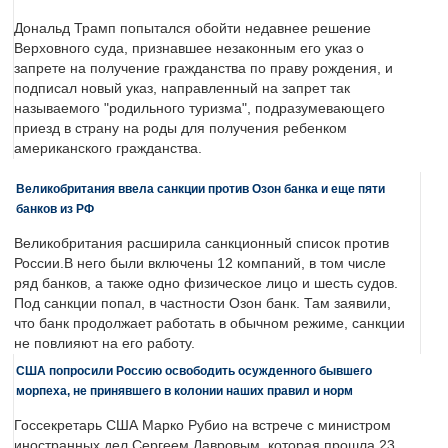
Дональд Трамп попытался обойти недавнее решение
Верховного суда, признавшее незаконным его указ о
запрете на получение гражданства по праву рождения, и
подписал новый указ, направленный на запрет так
называемого "родильного туризма", подразумевающего
приезд в страну на роды для получения ребенком
американского гражданства.
Великобритания ввела санкции против Озон банка и еще пяти
банков из РФ
Великобритания расширила санкционный список против
России.В него были включены 12 компаний, в том числе
ряд банков, а также одно физическое лицо и шесть судов.
Под санкции попал, в частности Озон банк. Там заявили,
что банк продолжает работать в обычном режиме, санкции
не повлияют на его работу.
США попросили Россию освободить осужденного бывшего
морпеха, не принявшего в колонии наших правил и норм
Госсекретарь США Марко Рубио на встрече с министром
иностранных дел Сергеем Лавровым, которая прошла 23