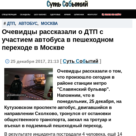
СПЕЦОПЕРАЦИЯ
СКАНДАЛЫ
ШОУ-БИЗНЕС
ЗДОРОВЬЕ
АРМИЯ
ШПИОНАЖ
НЕКРОЛОГ
ПОИСК ПО САЙТУ
#
ДТП
,
АВТОБУС
,
МОСКВА
Очевидцы рассказали о ДТП с
участием автобуса в пешеходном
переходе в Москве
[
С
уть
С
о
б
ытий
]
25 декабря 2017, 21:13
Очевидцы рассказали о том,
что произошло сегодня в
районе станции метро
"Славянский бульвар".
Напомним, что в
globallookpress
понедельник, 25 декабря, на
Кутузовском проспекте автобус, двигавшийся в
направлении Сколково, тронулся от остановки
общественного транспорта, заехал на тротуар и
въехал в подземный пешеходный переход.
В результате инцидента пострадали 4 человека, ещё 14