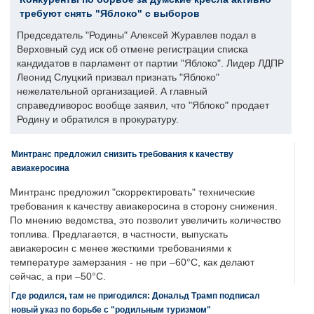
требуют снять "Яблоко" с выборов
Председатель "Родины" Алексей Журавлев подал в
Верховный суд иск об отмене регистрации списка
кандидатов в парламент от партии "Яблоко". Лидер ЛДПР
Леонид Слуцкий призвал признать "Яблоко"
нежелательной организацией. А главный
справедливорос вообще заявил, что "Яблоко" продает
Родину и обратился в прокуратуру.
Минтранс предложил снизить требования к качеству
авиакеросина
Минтранс предложил "скорректировать" технические
требования к качеству авиакеросина в сторону снижения.
По мнению ведомства, это позволит увеличить количество
топлива. Предлагается, в частности, выпускать
авиакеросин с менее жесткими требованиями к
температуре замерзания - не при –60°C, как делают
сейчас, а при –50°C.
Где родился, там не пригодился: Дональд Трамп подписал
новый указ по борьбе с "родильным туризмом"