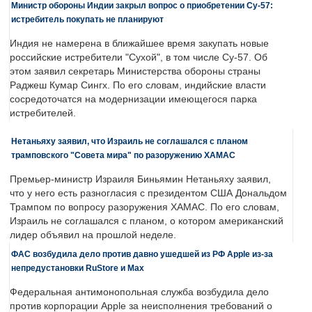
Министр обороны Индии закрыл вопрос о приобретении Су-57:
истребитель покупать не планируют
Индия не намерена в ближайшее время закупать новые
российские истребители "Сухой", в том числе Су-57. Об
этом заявил секретарь Министерства обороны страны
Раджеш Кумар Сингх. По его словам, индийские власти
сосредоточатся на модернизации имеющегося парка
истребителей.
Нетаньяху заявил, что Израиль не соглашался с планом
трамповского "Совета мира" по разоружению ХАМАС
Премьер-министр Израиля Биньямин Нетаньяху заявил,
что у него есть разногласия с президентом США Дональдом
Трампом по вопросу разоружения ХАМАС. По его словам,
Израиль не соглашался с планом, о котором американский
лидер объявил на прошлой неделе.
ФАС возбудила дело против давно ушедшей из РФ Apple из-за
непредустановки RuStore и Max
Федеральная антимонопольная служба возбудила дело
против корпорации Apple за неисполнения требований о