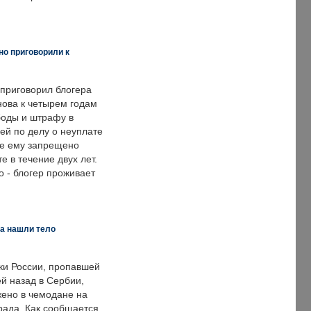
но приговорили к
 приговорил блогера
нова к четырем годам
оды и штрафу в
ей по делу о неуплате
же ему запрещено
е в течение двух лет.
 - блогер проживает
а нашли тело
ки России, пропавшей
й назад в Сербии,
ено в чемодане на
рада. Как сообщается,