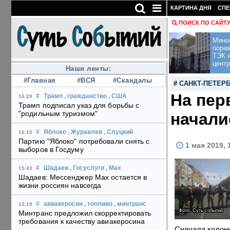
КАРТИНА ДНЯ
СПЕ
ПОИСК ПО САЙТ
Мино
пора
ТЭК и
центр
Наши ленты:
#Главная
#ВСЯ
#Скандалы
#
САНКТ-ПЕТЕР
На пер
#
Трамп
, гражданство
, США
16:29
Трамп подписал указ для борьбы с
"родильным туризмом"
начали
#
Яблоко
, Журавлев
, Слуцкий
16:15
Партию "Яблоко" потребовали снять с
1 мая 2019, 
выборов в Госдуму
#
Шадаев
, Госуслуги
, Max
15:43
Шадаев: Мессенджер Max остается в
жизни россиян навсегда
#
авиакеросин
, топливо
, минтранс
13:19
Фото: Суть событий
Минтранс предложил скорректировать
требования к качеству авиакеросина
Сначала колонн