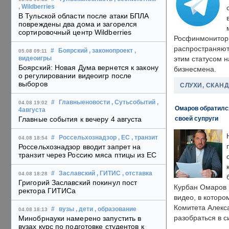
, Wildberries
В Тульской области после атаки БПЛА
повреждены два дома и загорелся
сортировочный центр Wildberries
Росфинмонитори
распространяютс
#
Боярский
, законопроект
,
05.08 09:11
этим статусом 
видеоигры
Боярский: Новая Дума вернется к закону
бизнесмена.
о регулировании видеоигр после
выборов
СЛУХИ, СКАН
#
Главныеновости
, Сутьсобытий
,
04.08 19:02
Омаров обратилс
4августа
своей супруги
Главные события к вечеру 4 августа
#
Россельхознадзор
, ЕС
, транзит
04.08 18:54
Россельхознадзор вводит запрет на
транзит через Россию мяса птицы из ЕС
#
Заславский
, ГИТИС
, отставка
04.08 18:28
Григорий Заславский покинул пост
Курбан Омаров в
ректора ГИТИСа
видео, в которо
Комитета Алекс
#
вузы
, дети
, образование
04.08 18:13
разобраться в с
Минобрнауки намерено запустить в
вузах курс по подготовке студентов к