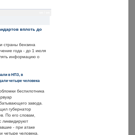
sm / sm
андартов вплоть до
ии страны бензина
ечение года - до 1 июля
влять информацию о
али в НПЗ, в
дали четыре человека
обломки беспилотника
ервуар
батывающего завода.
щил губернатор
в. По его словам,
с ликвидируют
авшие - при атаке
и четыре человека.