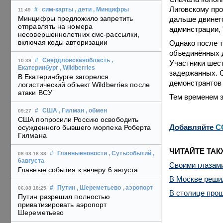
Лиговскому про
#
сим-карты
, дети
, Минцифры
11:49
Минцифры предложило запретить
дальше двинетс
отправлять на номера
админстрации, 
несовершеннолетних смс-рассылки,
включая коды авторизации
Однако после т
объединённых д
#
Свердловскаяобласть
,
10:39
Участники шест
Екатеринбург
, Wildberries
задержанных.
В Екатеринбурге загорелся
демонстрантов
логистический объект Wildberries после
атаки ВСУ
Тем временем 
#
США
, Гилман
, обмен
09:27
США попросили Россию освободить
Добавляйте
C
осужденного бывшего морпеха Роберта
Гилмана
ЧИТАЙТЕ ТАК
#
Главныеновости
, Сутьсобытий
,
06.08 18:33
6августа
Своими глазами
Главные события к вечеру 6 августа
В Москве реши
#
Путин
, Шереметьево
, аэропорт
06.08 18:25
В столице прош
Путин разрешил полностью
приватизировать аэропорт
Шереметьево