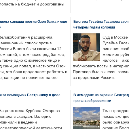
попасть на бюджет и дороговизны
вела санкции против Озон банка и еще
Блогера Гусейна Гасанова заоч
Ф
четырем годам колонии
Великобритания расширила
Суд в Москве
санкционный список против
Гусейна Гаса
России.В него были включены 12
лишения своб
компаний, в том числе ряд банков,
миллион рубл
а также одно физическое лицо и
налогов. Так
д санкции попал, в частности Озон
публиковать посты в интернет
ли, что банк продолжает работать в
Приговор был вынесен заочно
, санкции не повлияют на его
за пределами России.
я за помощью к Бастрыкину в деле
В чемодане на окраине Белград
пропавшей россиянки
На днях жена Курбана Омарова
Тело граждан
попала в скандал. Валерию
несколько дне
обвинили в ведении
было обнаруж
косметологической деятельности
окраине Белг