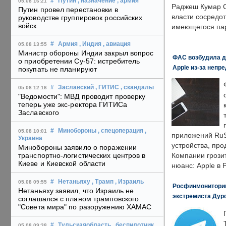
#
Путин
, назначение
, армия
05.08 16:21
Раджеш Кумар С
Путин провел перестановки в
власти сосредо
руководстве группировок российских
войск
имеющегося пар
#
Армия
, Индия
, авиация
05.08 13:55
Министр обороны Индии закрыл вопрос
ФАС возбудила д
о приобретении Су-57: истребитель
Apple из-за непр
покупать не планируют
#
Заславский
, ГИТИС
, скандалы
05.08 12:16
"Ведомости": МВД проводит проверку
теперь уже экс-ректора ГИТИСа
Заславского
#
Минобороны
, спецоперация
,
05.08 10:01
приложений RuS
Украина
устройства, пр
Минобороны заявило о поражении
транспортно-логистических центров в
Компании грозит
Киеве и Киевской области
нюанс: Apple в 
#
Нетаньяху
, Трамп
, Израиль
05.08 09:55
Росфинмониторинг
Нетаньяху заявил, что Израиль не
экстремиста Дуро
соглашался с планом трамповского
"Совета мира" по разоружению ХАМАС
#
Тульскаяобласть
, беспилотник
05.08 09:38