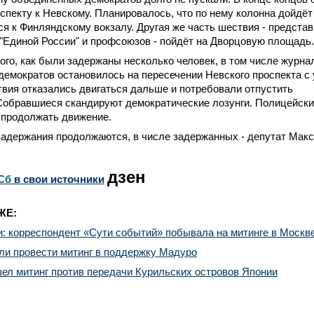
спекту к Невскому. Планировалось, что по нему колонна дойдёт
я к Финляндскому вокзалу. Другая же часть шествия - предста
"Единой России" и профсоюзов - пойдёт на Дворцовую площадь.
ого, как были задержаны несколько человек, в том числе журна
емократов остановилось на пересечении Невского проспекта с
вия отказались двигаться дальше и потребовали отпустить
Собравшиеся скандируют демократические лозунги. Полицейски
 продолжать движение.
задержания продолжаются, в числе задержанных - депутат Макс
дзен
Сб
в свои источники
ЖЕ:
: корреспондент «Сути событий» побывала на митинге в Москв
ли провести митинг в поддержку Мадуро
ел митинг против передачи Курильских островов Японии