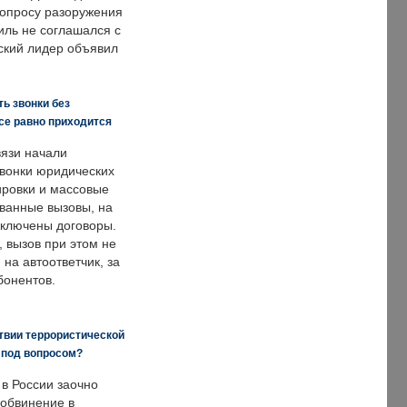
опросу разоружения
иль не соглашался с
ский лидер объявил
ь звонки без
все равно приходится
язи начали
звонки юридических
ировки и массовые
ванные вызовы, на
аключены договоры.
, вызов при этом не
на автоответчик, за
бонентов.
твии террористической
 под вопросом?
 в России заочно
обвинение в