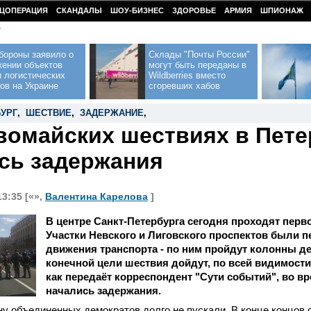
ЦОПЕРАЦИЯ
СКАНДАЛЫ
ШОУ-БИЗНЕС
ЗДОРОВЬЕ
АРМИЯ
ШПИОНАЖ
У
бороны заявило о
Склады "Почты России"
жении объектов
могут быть переданы в
 логистических
Wildberries вместо
ов на Украине
сгоревших хабов
БУРГ
,
ШЕСТВИЕ
,
ЗАДЕРЖАНИЕ
,
вомайских шествиях в Пете
сь задержания
13:35 [«»,
Валентина Карелова
]
В центре Санкт-Петербурга сегодня проходят перв
Участки Невского и Лиговского проспектов были 
движения транспорта - по ним пройдут колонны д
конечной цели шествия дойдут, по всей видимости,
как передаёт корреспондент "Сути событий", во в
начались задержания.
у объединенных демократов долго не пускали. В конце концов 