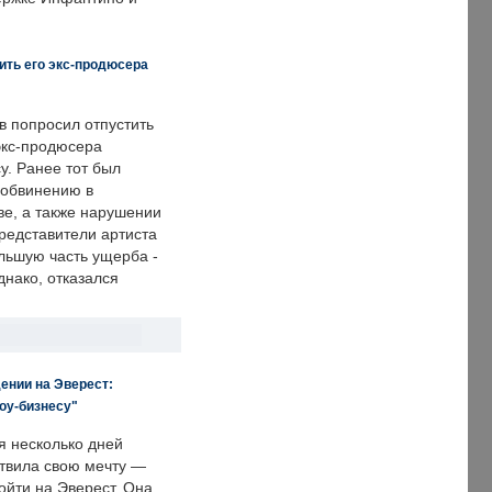
ить его экс-продюсера
в попросил отпустить
экс-продюсера
у. Ранее тот был
 обвинению в
е, а также нарушении
редставители артиста
льшую часть ущерба -
днако, отказался
ении на Эверест:
оу-бизнесу"
я несколько дней
твила свою мечту —
ойти на Эверест. Она