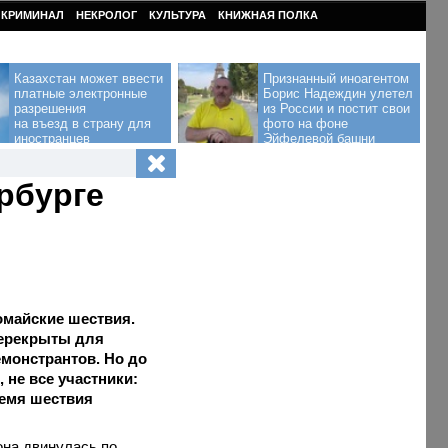
КРИМИНАЛ
НЕКРОЛОГ
КУЛЬТУРА
КНИЖНАЯ ПОЛКА
Казахстан может ввести
Признанный иноагентом
платные электронные
Борис Надеждин улетел
разрешения
из России и постит свои
на въезд в страну для
фото на фоне
иностранцев
Эйфелевой башни
рбурге
омайские шествия.
перекрыты для
емонстрантов. Но до
 не все участники:
ремя шествия
она двинулась по