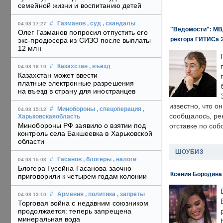
семейной жизни и воспитанию детей
#
Газманов
, суд
, скандалы
04.08 17:27
"Ведомости": МВД
Олег Газманов попросил отпустить его
ректора ГИТИСа 
экс-продюсера из СИЗО после выплаты
12 млн
#
Казахстан
, въезд
04.08 16:10
Казахстан может ввести
платные электронные разрешения
на въезд в страну для иностранцев
известно, что о
#
Минобороны
, спецоперация
,
04.08 15:12
сообщалось, ре
Харьковскаяобласть
Минобороны РФ заявило о взятии под
отставке по со
контроль села Бакшеевка в Харьковской
области
ШОУБИЗ
#
Гасанов
, блогеры
, налоги
04.08 15:03
Блогера Гусейна Гасанова заочно
Ксения Бородина
приговорили к четырем годам колонии
#
Армения
, политика
, запреты
04.08 13:10
Торговая война с недавним союзником
продолжается: теперь запрещена
минеральная вода