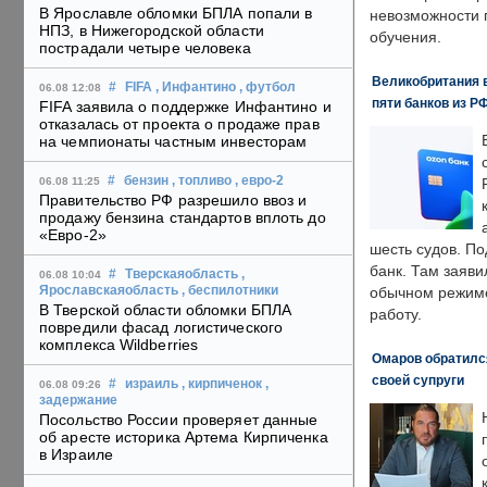
В Ярославле обломки БПЛА попали в
невозможности 
НПЗ, в Нижегородской области
обучения.
пострадали четыре человека
Великобритания в
#
FIFA
, Инфантино
, футбол
06.08 12:08
пяти банков из Р
FIFA заявила о поддержке Инфантино и
отказалась от проекта о продаже прав
на чемпионаты частным инвесторам
#
бензин
, топливо
, евро-2
06.08 11:25
Правительство РФ разрешило ввоз и
продажу бензина стандартов вплоть до
«Евро-2»
шесть судов. По
банк. Там заяви
#
Тверскаяобласть
,
06.08 10:04
Ярославскаяобласть
, беспилотники
обычном режиме
В Тверской области обломки БПЛА
работу.
повредили фасад логистического
комплекса Wildberries
Омаров обратилс
своей супруги
#
израиль
, кирпиченок
,
06.08 09:26
задержание
Посольство России проверяет данные
об аресте историка Артема Кирпиченка
в Израиле