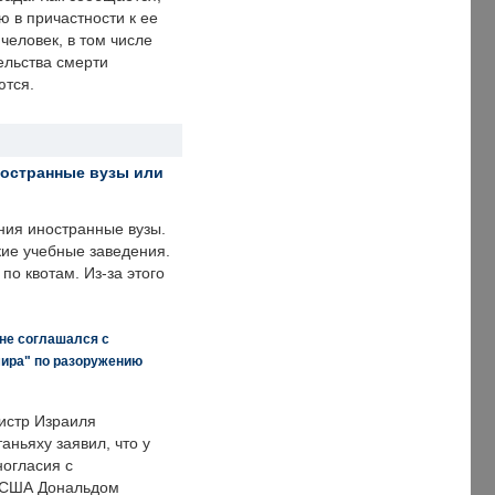
ю в причастности к ее
человек, в том числе
ельства смерти
ются.
ностранные вузы или
ния иностранные вузы.
кие учебные заведения.
по квотам. Из-за этого
 не соглашался с
мира" по разоружению
истр Израиля
аньяху заявил, что у
ногласия с
 США Дональдом