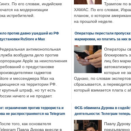
ингх. По его словам, индийские
Трампом по в
точатся на модернизации
ХАМАС. По его словам, Изра
ка истребителей.
планом, о котором американ
на прошлой неделе.
ело против давно ушедшей из РФ
Операторы перестали пропускат
едустановки RuStore и Max
маркировки, но платить за них 
Федеральная антимонопольная
Операторы св
служба возбудила дело против
блокировать 
корпорации Apple за неисполнения
лиц без марк
требований о предустановке
автоматизиро
производителями гаджетов
которые не з
tore и мессенджера Max на
Однако, по словам экспертов
одающиеся на территории РФ.
сбрасывается, а переводится 
 крупный штраф, но тут есть
который взимается плата с а
России ничего и не продает.
: ограничения против террориста и
ФСБ обвинила Дурова в содейс
ва не распространяются на Telegram
деятельности: Телеграм теперь
После того, как основателя
Павлу Дурову
Telegram Павла Дурова внесли в
предъявлено 