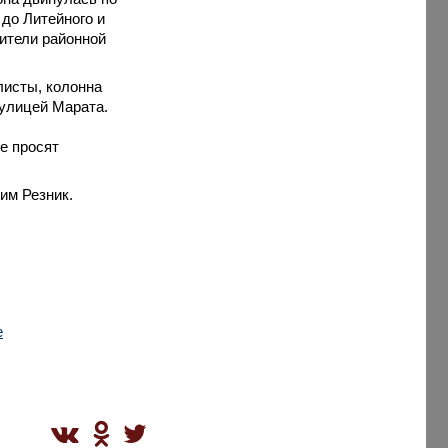
 до Литейного и
вители районной
листы, колонна
 улицей Марата.
е просят
им Резник.
е