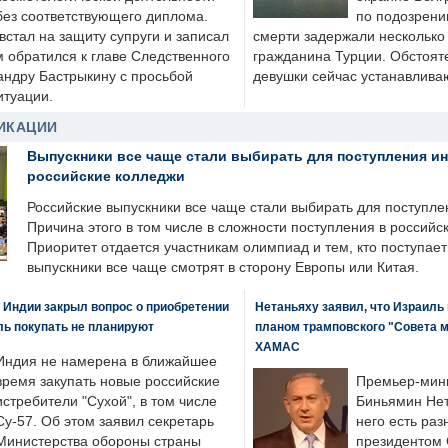
без соответствующего диплома.
по подозрени
стал на защиту супруги и записал
смерти задержали несколько 
м обратился к главе Следственного
гражданина Турции. Обстоят
андру Бастрыкину с просьбой
девушки сейчас устанавлива
итуации.
ИКАЦИИ
Выпускники все чаще стали выбирать для поступления и
российские колледжи
Российские выпускники все чаще стали выбирать для поступле
Причина этого в том числе в сложности поступления в российс
Приоритет отдается участникам олимпиад и тем, кто поступает 
выпускники все чаще смотрят в сторону Европы или Китая.
 Индии закрыл вопрос о приобретении
Нетаньяху заявил, что Израиль
ль покупать не планируют
планом трамповского "Совета 
ХАМАС
Индия не намерена в ближайшее
время закупать новые российские
Премьер-мин
истребители "Сухой", в том числе
Биньямин Нет
Су-57. Об этом заявил секретарь
него есть раз
Министерства обороны страны
президентом