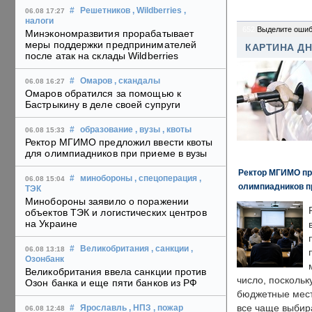
#
Решетников
, Wildberries
,
06.08 17:27
налоги
652
Выделите ошиб
Минэкономразвития прорабатывает
меры поддержки предпринимателей
КАРТИНА Д
после атак на склады Wildberries
#
Омаров
, скандалы
06.08 16:27
Омаров обратился за помощью к
Бастрыкину в деле своей супруги
#
образование
, вузы
, квоты
06.08 15:33
Ректор МГИМО предложил ввести квоты
для олимпиадников при приеме в вузы
Ректор МГИМО пр
#
минобороны
, спецоперация
,
06.08 15:04
олимпиадников п
ТЭК
Минобороны заявило о поражении
объектов ТЭК и логистических центров
на Украине
#
Великобритания
, санкции
,
06.08 13:18
Озонбанк
Великобритания ввела санкции против
число, поскольк
Озон банка и еще пяти банков из РФ
бюджетные мест
все чаще выбир
#
Ярославль
, НПЗ
, пожар
06.08 12:48