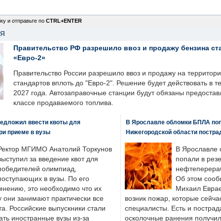
ку и отправьте по
CTRL+ENTER
НЯ
Правительство РФ разрешило ввоз и продажу бензина ст
«Евро-2»
Правительство России разрешило ввоз и продажу на территор
стандартов вплоть до "Евро-2". Решение будет действовать в т
2027 года. Автозаправочные станции будут обязаны предоста
классе продаваемого топлива.
едложил ввести квоты для
В Ярославле обломки БПЛА поп
ри приеме в вузы
Нижегородской области постра
Ректор МГИМО Анатолий Торкунов
В Ярославле 
выступил за введение квот для
попали в рез
победителей олимпиад,
нефтеперера
поступающих в вузы. По его
Об этом сооб
мнению, это необходимо что их
Михаил Еврае
у они занимают практически все
возник пожар, которые сейча
а. Российские выпускники стали
специалисты. Есть и пострад
ать иностранные вузы из-за
осколочные ранения получил