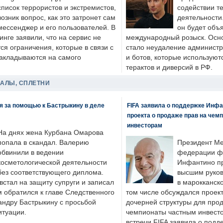
список террористов и экстремистов,
содействии т
возник вопрос, как это затронет сам
деятельности
мессенджер и его пользователей. В
он будет объ
нге заявили, что на сервис не
международный розыск. Осно
я ограничения, которые в связи с
стало неудаление администр
накладываются на самого
и ботов, которые используют
терактов и диверсий в РФ.
ДАЛЫ, СПЛЕТНИ
я за помощью к Бастрыкину в деле
FIFA заявила о поддержке Инфа
проекта о продаже прав на чем
инвесторам
На днях жена Курбана Омарова
попала в скандал. Валерию
Президент М
обвинили в ведении
федерации фу
косметологической деятельности
Инфантино пр
без соответствующего диплома.
высшим руков
стал на защиту супруги и записал
в марокканско
м обратился к главе Следственного
том числе обсуждался проек
андру Бастрыкину с просьбой
дочерней структуры для про
итуации.
чемпионаты частным инвесто
встречи FIFA заявила о под