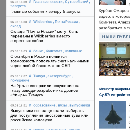
#
Главныеновости
, Сутьсобытий
,
05.08 18:39
5августа
Курбан Омаров в
Главные события к вечеру 5 августа
видео, в которо
Комитета Алекс
#
Wildberries
, ПочтаРоссии
,
05.08 18:38
склад
разобраться в с
Склады "Почты России" могут быть
переданы в Wildberries вместо
НАШИ ПУБЛ
сгоревших хабов
#
банки
, банкомат
, наличные
05.08 18:03
С октября в России появится
возможность пополнять счет наличными
через любой банкомат по СБП
#
Ткачук
, екатеринбург
,
05.08 17:07
покушение
На Урале совершили покушение на
Министр обороны
главу завода-разработчика дронов
«Упырь» Ткачука
Су-57: истребите
#
образование
, вузы
, выпускники
05.08 16:51
Выпускники все чаще стали выбирать
для поступления иностранные вузы или
российские колледжи