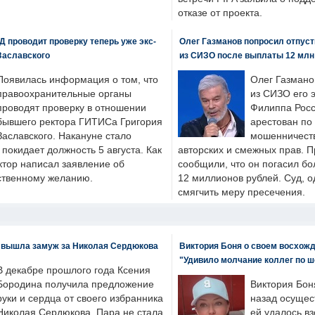
отказе от проекта.
 проводит проверку теперь уже экс-
Олег Газманов попросил отпуст
Заславского
из СИЗО после выплаты 12 млн
Появилась информация о том, что
Олег Газмано
правоохранительные органы
из СИЗО его 
проводят проверку в отношении
Филиппа Росс
бывшего ректора ГИТИСа Григория
арестован по
Заславского. Накануне стало
мошенничеств
н покидает должность 5 августа. Как
авторских и смежных прав. П
ктор написал заявление об
сообщили, что он погасил бо
бственному желанию.
12 миллионов рублей. Суд, о
смягчить меру пресечения.
 вышла замуж за Николая Сердюкова
Виктория Боня о своем восхожд
"Удивило молчание коллег по ш
В декабре прошлого года Ксения
Бородина получила предложение
Виктория Бон
руки и сердца от своего избранника
назад осущес
Николая Сердюкова. Пара не стала
ей удалось вз