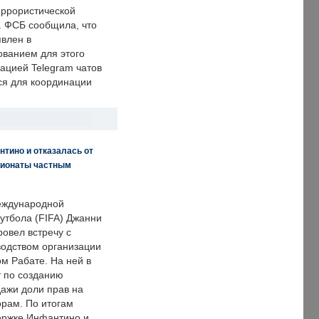
еррористической
. ФСБ сообщила, что
явлен в
ванием для этого
ацией Telegram чатов
ся для координации
нтино и отказалась от
пионаты частным
еждународной
тбола (FIFA) Джанни
овел встречу с
одством организации
м Рабате. На ней в
т по созданию
дажи доли прав на
рам. По итогам
держке Инфантино и