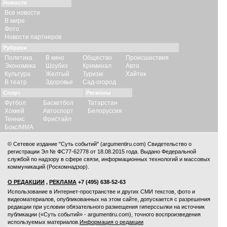
Новости
Все новости
В мире
Фото
Новости партнеров
Рубрики
Политика
В кино
Общество
Происшествия
Экономика
Шоубиз
Криминал
Авто
Культура
Желтый
Туризм
Хайтек
В театр
Здоровье
Сад-огород
Спорт
Регионы
Футбол
Баскетбол
Татарстан
Хоккей
Автоспорт
Белоруссия
Теннис
Фристайл
Бокс/ММА
© Сетевое издание "Суть событий" (argumentiru.com) Свидетельство о
регистрации Эл № ФС77-62778 от 18.08.2015 года. Выдано Федеральной
службой по надзору в сфере связи, информационных технологий и массовых
коммуникаций (Роскомнадзор).
О РЕДАКЦИИ
,
РЕКЛАМА
+7 (495) 638-52-63
Использование в Интернет-пространстве и других СМИ текстов, фото и
видеоматериалов, опубликованных на этом сайте, допускается с
разрешения
редакции
при условии обязательного размещения гиперссылки на источник
публикации («Суть событий» - argumentiru.com), точного воспроизведения
используемых материалов.
Информация о редакции