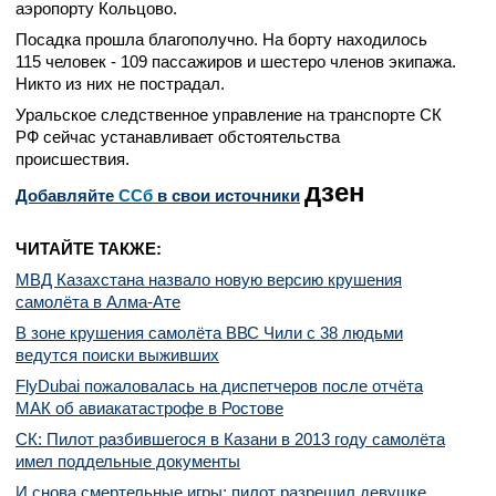
аэропорту Кольцово.
Посадка прошла благополучно. На борту находилось
115 человек - 109 пассажиров и шестеро членов экипажа.
Никто из них не пострадал.
Уральское следственное управление на транспорте СК
РФ сейчас устанавливает обстоятельства
происшествия.
дзен
Добавляйте
CСб
в свои источники
ЧИТАЙТЕ ТАКЖЕ:
МВД Казахстана назвало новую версию крушения
самолёта в Алма-Ате
В зоне крушения самолёта ВВС Чили с 38 людьми
ведутся поиски выживших
FlyDubai пожаловалась на диспетчеров после отчёта
МАК об авиакатастрофе в Ростове
СК: Пилот разбившегося в Казани в 2013 году самолёта
имел поддельные документы
И снова смертельные игры: пилот разрешил девушке