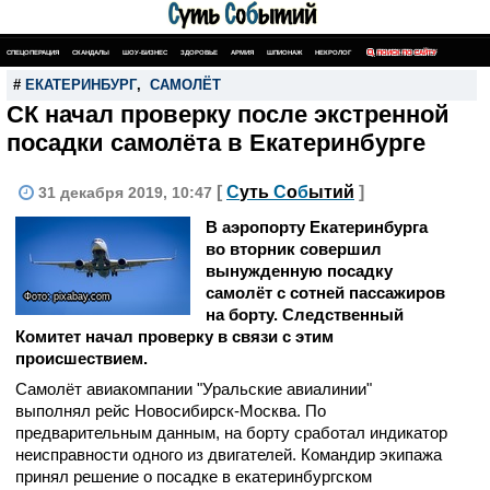
СПЕЦОПЕРАЦИЯ
СКАНДАЛЫ
ШОУ-БИЗНЕС
ЗДОРОВЬЕ
АРМИЯ
ШПИОНАЖ
НЕКРОЛОГ
ПОИСК ПО САЙТУ
#
ЕКАТЕРИНБУРГ
,
САМОЛЁТ
СК начал проверку после экстренной
посадки самолёта в Екатеринбурге
[
С
уть
С
о
б
ытий
]
31 декабря 2019, 10:47
В аэропорту Екатеринбурга
во вторник совершил
вынужденную посадку
самолёт с сотней пассажиров
Фото: pixabay.com
на борту. Следственный
Комитет начал проверку в связи с этим
происшествием.
Самолёт авиакомпании "Уральские авиалинии"
выполнял рейс Новосибирск-Москва. По
предварительным данным, на борту сработал индикатор
неисправности одного из двигателей. Командир экипажа
принял решение о посадке в екатеринбургском