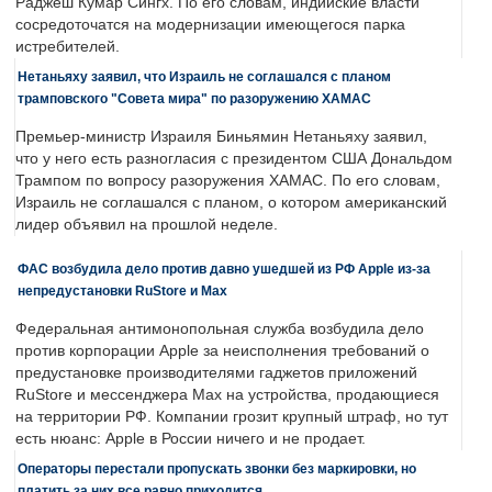
Раджеш Кумар Сингх. По его словам, индийские власти
сосредоточатся на модернизации имеющегося парка
истребителей.
Нетаньяху заявил, что Израиль не соглашался с планом
трамповского "Совета мира" по разоружению ХАМАС
Премьер-министр Израиля Биньямин Нетаньяху заявил,
что у него есть разногласия с президентом США Дональдом
Трампом по вопросу разоружения ХАМАС. По его словам,
Израиль не соглашался с планом, о котором американский
лидер объявил на прошлой неделе.
ФАС возбудила дело против давно ушедшей из РФ Apple из-за
непредустановки RuStore и Max
Федеральная антимонопольная служба возбудила дело
против корпорации Apple за неисполнения требований о
предустановке производителями гаджетов приложений
RuStore и мессенджера Max на устройства, продающиеся
на территории РФ. Компании грозит крупный штраф, но тут
есть нюанс: Apple в России ничего и не продает.
Операторы перестали пропускать звонки без маркировки, но
платить за них все равно приходится