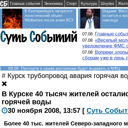
Главные события
Экономика
Спорт
Культура
Шоубиз
Желт
В Екатеринбурге загорелся
Шадаев: Месс
логистический объект
остается в жи
Wildberries после атаки ВСУ
навсегда
Главные событ
07.08
«Веселый моло
07.08
уведомление ФМС о
Вопреки злопы
07.08
сборам уже в день 
|
08.08 Паспорта и права россиянам будут выдавать в МФЦ
#
Курск трубопровод авария горячая во
В Курске 40 тысяч жителей остали
горячей воды
30 ноября 2008, 13:57
[
С
уть
С
о
б
ыт
Более 40 тыс. жителей Северо-западного 