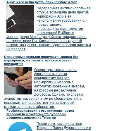
Apple из-за непредустановки RuStore и Max
Федеральная антимонопольная
служба возбудила дело против
корпорации Apple за
неисполнения требований о
предустановке
производителями гаджетов
приложений RuStore и
мессенджера Max на устройства, продающиеся
на территории РФ. Компании грозит крупный
штраф, но тут есть нюанс: Apple в России ничего и
не продает.
Операторы перестали пропускать звонки без
маркировки, но платить за них все равно
приходится
Операторы связи начали
блокировать звонки
юридических лиц без
маркировки и массовые
автоматизированные вызовы,
на которые не заключены
договоры. Однако, по словам
экспертов, вызов при этом не сбрасывается, а
переводится на автоответчик, за который
взимается плата с абонентов.
Росфинмониторинг: ограничения против
террориста и экстремиста Дурова не
распространяются на Telegram
После того, как основателя
Telegram Павла Дурова внесли в