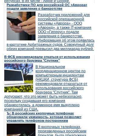
ресурсах. В их числе - Apple и Google.
Разработчики ПО для российской ОС «Аврора»
подали заявление о банкротстве
Разработчик приложений для
российской операционной
системы «Аврора» - ООО
«Авроид», а также IT-компания
ООО «Гиперус» подали
заявления о банкротстве.
Информация об этом появилась
в картотеке Арбитражных судов. Совокупный долг
обеих компаний превысил два миллиарда рублей.
В ФСБ рекомендовали откаться от использования
российского браузера "Спутник"
В Национальном
координационном центре по
компьютерным инцидентам
(НКЦКИ, структура ФСБ)
рекомендовали отказаться от
использования российского
браузера "Спутник". Там
допускают, что это может быть небезопасно,
поскольку создавшая его компания
обанкротилась, а доменное имя выкуплено
компанией из США.
Ъ: В российских кнопочных телефонах
обнаружили уязвимость, которая позволяет
управлять телефоном посторонним
В кнопочных телефонах,
произведенных российским
брендом, была обнаружена