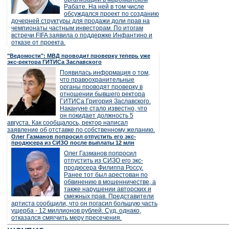
Рабате. На ней в том числе
обсуждался проект по созданию
дочерней структуры для продажи доли прав на
чемпионаты частным инвесторам. По итогам
встречи FIFA заявила о поддержке Инфантино и
отказе от проекта.
"Ведомости": МВД проводит проверку теперь уже
экс-ректора ГИТИСа Заславского
Появилась информация о том,
что правоохранительные
органы проводят проверку в
отношении бывшего ректора
ГИТИСа Григория Заславского.
Накануне стало известно, что
он покидает должность 5
августа. Как сообщалось, ректор написал
заявление об отставке по собственному желанию.
Олег Газманов попросил отпустить его экс-
продюсера из СИЗО после выплаты 12 млн
Олег Газманов попросил
отпустить из СИЗО его экс-
продюсера Филиппа Россу.
Ранее тот был арестован по
обвинению в мошенничестве, а
также нарушении авторских и
смежных прав. Представители
артиста сообщили, что он погасил большую часть
ущерба - 12 миллионов рублей. Суд, однако,
отказался смягчить меру пресечения.