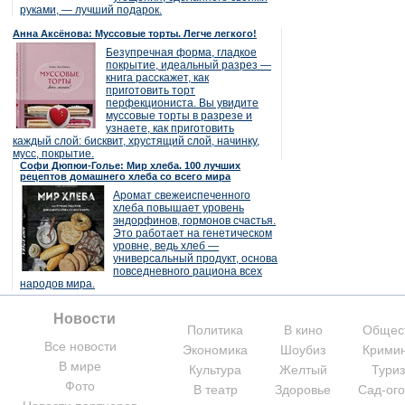
руками, — лучший подарок.
Анна Аксёнова: Муссовые торты. Легче легкого!
Безупречная форма, гладкое
покрытие, идеальный разрез —
книга расскажет, как
приготовить торт
перфекциониста. Вы увидите
муссовые торты в разрезе и
узнаете, как приготовить
каждый слой: бисквит, хрустящий слой, начинку,
мусс, покрытие.
Софи Дюпюи-Голье: Мир хлеба. 100 лучших
рецептов домашнего хлеба со всего мира
Аромат свежеиспеченного
хлеба повышает уровень
эндорфинов, гормонов счастья.
Это работает на генетическом
уровне, ведь хлеб —
универсальный продукт, основа
повседневного рациона всех
народов мира.
Новости
Политика
В кино
Общес
Все новости
Экономика
Шоубиз
Крими
В мире
Культура
Желтый
Тури
Фото
В театр
Здоровье
Сад-ог