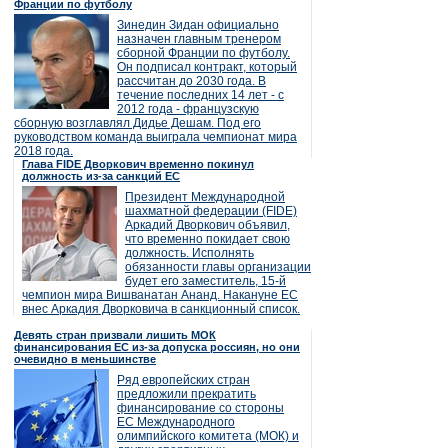
Франции по футболу
Зинедин Зидан официально
назначен главным тренером
сборной Франции по футболу.
Он подписал контракт, который
рассчитан до 2030 года. В
течение последних 14 лет - с
2012 года - французскую
сборную возглавлял Дидье Дешам. Под его
руководством команда выиграла чемпионат мира
2018 года.
Глава FIDE Дворкович временно покинул
должность из-за санкций ЕС
Президент Международной
шахматной федерации (FIDE)
Аркадий Дворкович объявил,
что временно покидает свою
должность. Исполнять
обязанности главы организации
будет его заместитель, 15-й
чемпион мира Вишванатан Ананд. Накануне ЕС
внес Аркадия Дворковича в санкционный список.
Девять стран призвали лишить МОК
финансирования ЕС из-за допуска россиян, но они
очевидно в меньшинстве
Ряд европейских стран
предложили прекратить
финансирование со стороны
ЕС Международного
олимпийского комитета (МОК) и