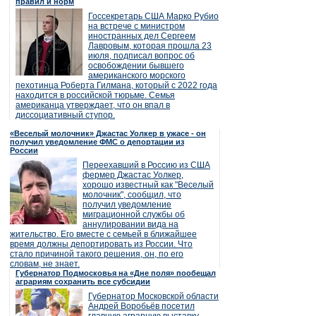
правил и норм
Госсекретарь США Марко Рубио
на встрече с министром
иностранных дел Сергеем
Лавровым, которая прошла 23
июля, подписал вопрос об
освобождении бывшего
американского морского
пехотинца Роберта Гилмана, который с 2022 года
находится в российской тюрьме. Семья
американца утверждает, что он впал в
диссоциативный ступор.
«Веселый молочник» Джастас Уолкер в ужасе - он
получил уведомление ФМС о депортации из
России
Переехавший в Россию из США
фермер Джастас Уолкер,
хорошо известный как "Веселый
молочник", сообщил, что
получил уведомление
миграционной службы об
аннулировании вида на
жительство. Его вместе с семьей в ближайшее
время должны депортировать из России. Что
стало причиной такого решения, он, по его
словам, не знает.
Губернатор Подмосковья на «Дне поля» пообещал
аграриям сохранить все субсидии
Губернатор Московской области
Андрей Воробьёв посетил