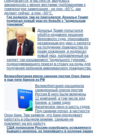
Предлагается, в частности, выпускать
авиакеросин с менее жесткими требованиями к
температуре замерзания - не при –60°C, как
делают сейчас, а при –50°C.
Где родился, там не пригодился: Дональд Трамп
подписал новый указ по борьбе с "родильным
туризмом"
Дональд Трамп попытался
обойти недавнее решение
Верховного суда, признавшее
незаконным его указ о запрете
на получение гражданства по
праву рождения, и подписал
новый указ, направленный на
запрет так называемого "родильного туризма",
подразумевающего приезд в страну на роды для
получения ребенком американского гражданства.
Великобритания ввела санкции против Озон банка
и еще пяти банков из РФ
Великобритания расширила
санкционный список против
России.В него были включены
12 компаний, в том числе ряд
банков, а также одно
физическое лицо и шесть судов.
Под санкции попал, в частности
Озон банк. Там заявили, что банк продолжает
работать в обычном режиме, санкции не
повлияют на его работу.
США попросили Россию освободить осужденного
бывшего морпеха, не принявшего в колонии наших