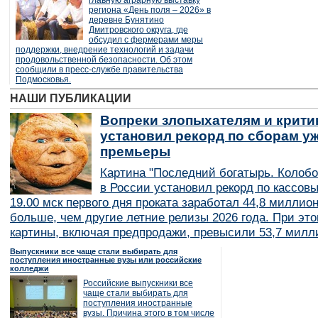
главную аграрную выставку
региона «День поля – 2026» в
деревне Бунятино
Дмитровского округа, где
обсудил с фермерами меры
поддержки, внедрение технологий и задачи
продовольственной безопасности. Об этом
сообщили в пресс-службе правительства
Подмосковья.
НАШИ ПУБЛИКАЦИИ
Вопреки злопыхателям и крити
установил рекорд по сборам уж
премьеры
Картина "Последний богатырь. Колобо
в России установил рекорд по кассов
19.00 мск первого дня проката заработал 44,8 миллио
больше, чем другие летние релизы 2026 года. При эт
картины, включая предпродажи, превысили 53,7 милл
Выпускники все чаще стали выбирать для
поступления иностранные вузы или российские
колледжи
Российские выпускники все
чаще стали выбирать для
поступления иностранные
вузы. Причина этого в том числе