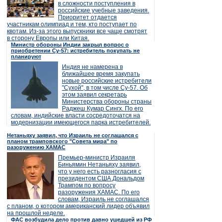
в сложности поступления в
российские учебные заведения.
Приоритет отдается
участникам олимпиад и тем, кто поступает по
квотам. Из-за этого выпускники все чаще смотрят
в сторону Европы или Китая.
Министр обороны Индии закрыл вопрос о
приобретении Су-57: истребитель покупать не
планируют
Индия не намерена в
ближайшее время закупать
новые российские истребители
"Сухой", в том числе Су-57. Об
этом заявил секретарь
Министерства обороны страны
Раджеш Кумар Сингх. По его
словам, индийские власти сосредоточатся на
модернизации имеющегося парка истребителей.
Нетаньяху заявил, что Израиль не соглашался с
планом трамповского "Совета мира" по
разоружению ХАМАС
Премьер-министр Израиля
Биньямин Нетаньяху заявил,
что у него есть разногласия с
президентом США Дональдом
Трампом по вопросу
разоружения ХАМАС. По его
словам, Израиль не соглашался
с планом, о котором американский лидер объявил
на прошлой неделе.
ФАС возбудила дело против давно ушедшей из РФ