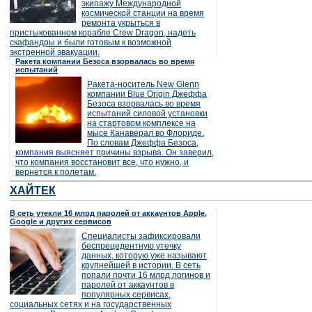
экипажу Международной
космической станции на время
ремонта укрыться в
пристыкованном корабле Crew Dragon, надеть
скафандры и были готовым к возможной
экстренной эвакуации.
Ракета компании Безоса взорвалась во время
испытаний
Ракета-носитель New Glenn
компании Blue Origin Джеффа
Безоса взорвалась во время
испытаний силовой установки
на стартовом комплексе на
мысе Канаверал во Флориде.
По словам Джеффа Безоса,
компания выясняет причины взрыва. Он заверил,
что компания восстановит все, что нужно, и
вернется к полетам.
ХАЙТЕК
В сеть утекли 16 млрд паролей от аккаунтов Apple,
Google и других сервисов
Специалисты зафиксировали
беспрецедентную утечку
данных, которую уже называют
крупнейшей в истории. В сеть
попали почти 16 млрд логинов и
паролей от аккаунтов в
популярных сервисах,
социальных сетях и на государственных