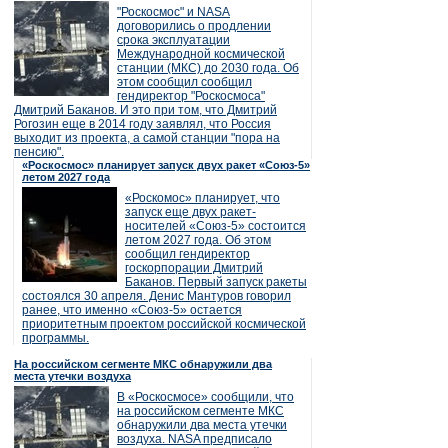
"Роскосмос" и NASA
договорились о продлении
срока эксплуатации
Международной космической
станции (МКС) до 2030 года. Об
этом сообщил сообщил
гендиректор "Роскосмоса"
Дмитрий Баканов. И это при том, что Дмитрий
Рогозин еще в 2014 году заявлял, что Россия
выходит из проекта, а самой станции "пора на
пенсию".
«Роскосмос» планирует запуск двух ракет «Союз-5»
летом 2027 года
«Роскомос» планирует, что
запуск еще двух ракет-
носителей «Союз-5» состоится
летом 2027 года. Об этом
сообщил гендиректор
госкорпорации Дмитрий
Баканов. Первый запуск ракеты
состоялся 30 апреля. Денис Мантуров говорил
ранее, что именно «Союз-5» остается
приоритетным проектом российской космической
программы.
На российском сегменте МКС обнаружили два
места утечки воздуха
В «Роскосмосе» сообщили, что
на российском сегменте МКС
обнаружили два места утечки
воздуха. NASA предписало