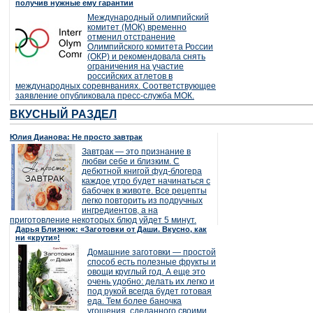
получив нужные ему гарантии
Международный олимпийский
комитет (МОК) временно
отменил отстранение
Олимпийского комитета России
(ОКР) и рекомендовала снять
ограничения на участие
российских атлетов в
международных соревнваниях. Соответствующее
заявление опубликовала пресс-служба МОК.
ВКУСНЫЙ РАЗДЕЛ
Юлия Дианова: Не просто завтрак
Завтрак — это признание в
любви себе и близким. С
дебютной книгой фуд-блогера
каждое утро будет начинаться с
бабочек в животе. Все рецепты
легко повторить из подручных
ингредиентов, а на
приготовление некоторых блюд уйдет 5 минут.
Дарья Близнюк: «Заготовки от Даши. Вкусно, как
ни «крути»!
Домашние заготовки — простой
способ есть полезные фрукты и
овощи круглый год. А еще это
очень удобно: делать их легко и
под рукой всегда будет готовая
еда. Тем более баночка
угощения, сделанного своими