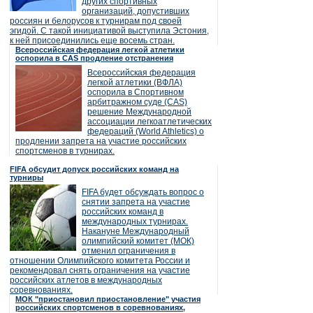
других спортивных
организаций, допустивших
россиян и белорусов к турнирам под своей
эгидой. С такой инициативой выступила Эстония,
к ней присоединились еще восемь стран.
Всероссийская федерация легкой атлетики
оспорила в CAS продление отстранения
Всероссийская федерация
легкой атлетики (ВФЛА)
оспорила в Спортивном
арбитражном суде (CAS)
решение Международной
ассоциации легкоатлетических
федераций (World Athletics) о
продлении запрета на участие российских
спортсменов в турнирах.
FIFA обсудит допуск российских команд на
турниры
FIFA будет обсуждать вопрос о
снятии запрета на участие
российских команд в
международных турнирах.
Накануне Международный
олимпийский комитет (МОК)
отменил ограничения в
отношении Олимпийского комитета России и
рекомендовал снять ограничения на участие
российских атлетов в международных
соревнованиях.
МОК "приостановил приостановление" участия
российских спортсменов в соревнованиях,