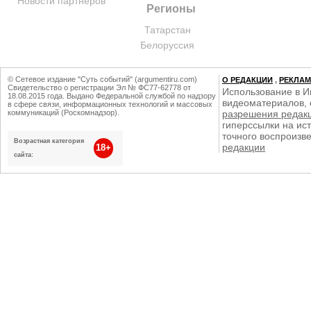
Новости партнеров
Регионы
Татарстан
Белоруссия
© Сетевое издание "Суть событий" (argumentiru.com)
О РЕДАКЦИИ
,
РЕКЛА
Свидетельство о регистрации Эл № ФС77-62778 от
Использование в И
18.08.2015 года. Выдано Федеральной службой по надзору
видеоматериалов, 
в сфере связи, информационных технологий и массовых
коммуникаций (Роскомнадзор).
разрешения редак
гиперссылки на ист
точного воспроизв
Возрастная категория
редакции
18+
сайта: