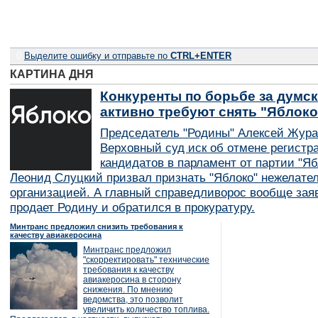
0
Выделите ошибку и отправьте по
CTRL+ENTER
КАРТИНА ДНЯ
Конкуренты по борьбе за думск
активно требуют снять "Яблок
Председатель "Родины" Алексей Жура
Верховный суд иск об отмене регистр
кандидатов в парламент от партии "Я
Леонид Слуцкий призвал признать "Яблоко" нежелате
организацией. А главный справедливорос вообще заяв
продает Родину и обратился в прокуратуру.
Минтранс предложил снизить требования к
качеству авиакеросина
Минтранс предложил
"скорректировать" технические
требования к качеству
авиакеросина в сторону
снижения. По мнению
ведомства, это позволит
увеличить количество топлива.