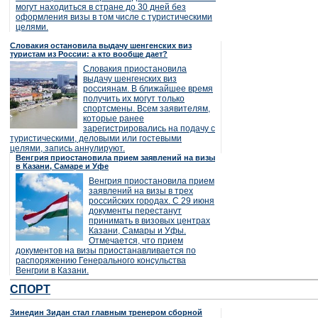
могут находиться в стране до 30 дней без
оформления визы в том числе с туристическими
целями.
Словакия остановила выдачу шенгенских виз
туристам из России: а кто вообще дает?
Словакия приостановила
выдачу шенгенских виз
россиянам. В ближайшее время
получить их могут только
спортсмены. Всем заявителям,
которые ранее
зарегистрировались на подачу с
туристическими, деловыми или гостевыми
целями, запись аннулируют.
Венгрия приостановила прием заявлений на визы
в Казани, Самаре и Уфе
Венгрия приостановила прием
заявлений на визы в трех
российских городах. С 29 июня
документы перестанут
принимать в визовых центрах
Казани, Самары и Уфы.
Отмечается, что прием
документов на визы приостанавливается по
распоряжению Генерального консульства
Венгрии в Казани.
СПОРТ
Зинедин Зидан стал главным тренером сборной