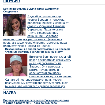
ШОУБИЗ
Ксения Бородина вышла замуж за Николая
Сердюкова
В декабре прошлого года
Ксения Бородина получила
предложение руки и сердца от
своего избранника Николая
Сердюкова. Пара не стала
тянуть с оформлением
отношений – как стало
известно, они уже расписались. Церемония
прошла в узком кругу. Устроить торжество пара
планирует через несколько недель.
Виктория Боня о своем восхождении на Эверест:
"Удивило молчание коллег по шоу-бизнесу"
Виктория Боня несколько дней
назад осуществила свою мечту
— ей удалось взойти на
Эверест. Она делилась, с
какими трудностями и
опасностями пришлось
столкнуться на пути к вершине.
Однако её поступок оказался практически
незамеченным другими представителями шоу-
бизнеса, что неприятно удивило телезвезду.
НАУКА
Вопреки прогнозам скептиков, Россия продолжит
участие в работе МКС - пока до 2030 года