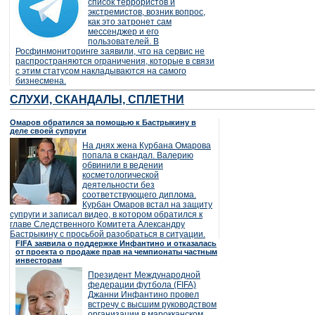
список террористов и
экстремистов, возник вопрос,
как это затронет сам
мессенджер и его
пользователей. В
Росфинмониторинге заявили, что на сервис не
распространяются ограничения, которые в связи
с этим статусом накладываются на самого
бизнесмена.
СЛУХИ, СКАНДАЛЫ, СПЛЕТНИ
Омаров обратился за помощью к Бастрыкину в
деле своей супруги
На днях жена Курбана Омарова
попала в скандал. Валерию
обвинили в ведении
косметологической
деятельности без
соответствующего диплома.
Курбан Омаров встал на защиту
супруги и записал видео, в котором обратился к
главе Следственного Комитета Александру
Бастрыкину с просьбой разобраться в ситуации.
FIFA заявила о поддержке Инфантино и отказалась
от проекта о продаже прав на чемпионаты частным
инвесторам
Президент Международной
федерации футбола (FIFA)
Джанни Инфантино провел
встречу с высшим руководством
организации в марокканском