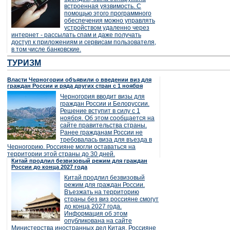
встроенная уязвимость. С
помощью этого программного
обеспечения можно управлять
устройством удаленно через
интернет - рассылать спам и даже получать
доступ к приложениям и сервисам пользователя,
в том числе банковские.
ТУРИЗМ
Власти Черногории объявили о введении виз для
граждан России и ряда других стран с 1 ноября
Черногория вводит визы для
граждан России и Белоруссии.
Решение вступит в силу с 1
ноября. Об этом сообщается на
сайте правительства страны.
Ранее гражданам России не
требовалась виза для въезда в
Черногорию. Россияне могли оставаться на
территории этой страны до 30 дней.
Китай продлил безвизовый режим для граждан
России до конца 2027 года
Китай продлил безвизовый
режим для граждан России.
Въезжать на территорию
страны без виз россияне смогут
до конца 2027 года.
Информация об этом
опубликована на сайте
Министерства иностранных дел Китая. Россияне