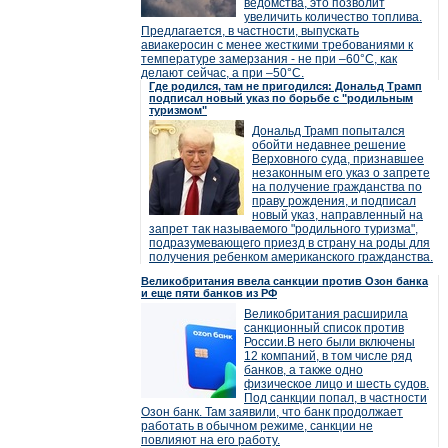
ведомства, это позволит
увеличить количество топлива.
Предлагается, в частности, выпускать
авиакеросин с менее жесткими требованиями к
температуре замерзания - не при –60°C, как
делают сейчас, а при –50°C.
Где родился, там не пригодился: Дональд Трамп
подписал новый указ по борьбе с "родильным
туризмом"
Дональд Трамп попытался
обойти недавнее решение
Верховного суда, признавшее
незаконным его указ о запрете
на получение гражданства по
праву рождения, и подписал
новый указ, направленный на
запрет так называемого "родильного туризма",
подразумевающего приезд в страну на роды для
получения ребенком американского гражданства.
Великобритания ввела санкции против Озон банка
и еще пяти банков из РФ
Великобритания расширила
санкционный список против
России.В него были включены
12 компаний, в том числе ряд
банков, а также одно
физическое лицо и шесть судов.
Под санкции попал, в частности
Озон банк. Там заявили, что банк продолжает
работать в обычном режиме, санкции не
повлияют на его работу.