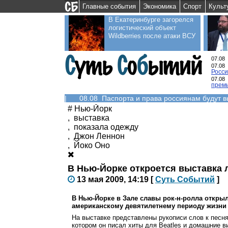
Главные события
Экономика
Спорт
Культ
В Екатеринбурге загорелся
логистический объект
Wildberries после атаки ВСУ
07.08
07.08
Росс
07.08
прем
|
08.08 Паспорта и права россиянам будут 
#
Нью-Йорк
,
выставка
,
показала одежду
,
Джон Леннон
,
Йоко Оно
В Нью-Йорке откроется выставка
13 мая 2009, 14:19
[
С
уть
С
о
б
ытий
]
В Нью-Йорке в Зале славы рок-н-ролла откры
американскому девятилетнему периоду жизни
На выставке представлены рукописи слов к песням
котором он писал хиты для Beatles и домашние в