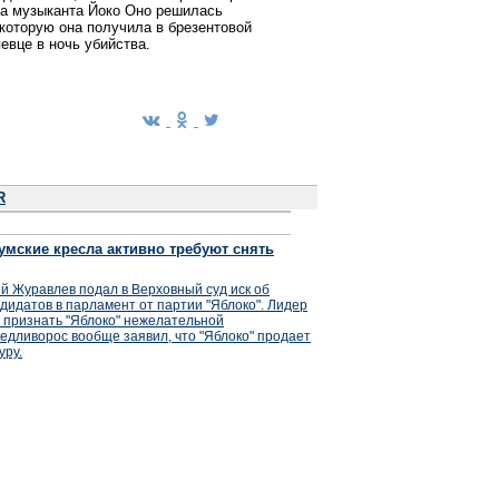
ва музыканта Йоко Оно решилась
которую она получила в брезентовой
евце в ночь убийства.
R
умские кресла активно требуют снять
й Журавлев подал в Верховный суд иск об
дидатов в парламент от партии "Яблоко". Лидер
 признать "Яблоко" нежелательной
едливорос вообще заявил, что "Яблоко" продает
уру.