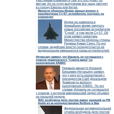
участникам олимпиад и тем, кто поступает по
квотам. Из-за этого выпускники все чаще смотрят
в сторону Европы или Китая.
Министр обороны Индии закрыл вопрос о
приобретении Су-57: истребитель покупать не
планируют
Индия не намерена в
ближайшее время закупать
новые российские истребители
"Сухой", в том числе Су-57. Об
этом заявил секретарь
Министерства обороны страны
Раджеш Кумар Сингх. По его
словам, индийские власти сосредоточатся на
модернизации имеющегося парка истребителей.
Нетаньяху заявил, что Израиль не соглашался с
планом трамповского "Совета мира" по
разоружению ХАМАС
Премьер-министр Израиля
Биньямин Нетаньяху заявил,
что у него есть разногласия с
президентом США Дональдом
Трампом по вопросу
разоружения ХАМАС. По его
словам, Израиль не соглашался
с планом, о котором американский лидер объявил
на прошлой неделе.
ФАС возбудила дело против давно ушедшей из РФ
Apple из-за непредустановки RuStore и Max
Федеральная антимонопольная
служба возбудила дело против