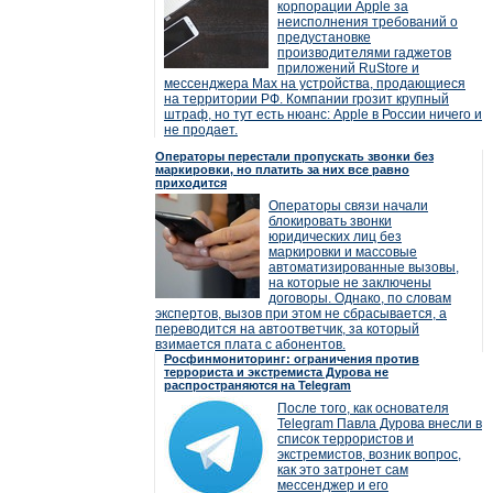
корпорации Apple за
неисполнения требований о
предустановке
производителями гаджетов
приложений RuStore и
мессенджера Max на устройства, продающиеся
на территории РФ. Компании грозит крупный
штраф, но тут есть нюанс: Apple в России ничего и
не продает.
Операторы перестали пропускать звонки без
маркировки, но платить за них все равно
приходится
Операторы связи начали
блокировать звонки
юридических лиц без
маркировки и массовые
автоматизированные вызовы,
на которые не заключены
договоры. Однако, по словам
экспертов, вызов при этом не сбрасывается, а
переводится на автоответчик, за который
взимается плата с абонентов.
Росфинмониторинг: ограничения против
террориста и экстремиста Дурова не
распространяются на Telegram
После того, как основателя
Telegram Павла Дурова внесли в
список террористов и
экстремистов, возник вопрос,
как это затронет сам
мессенджер и его