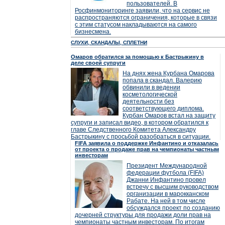
пользователей. В
Росфинмониторинге заявили, что на сервис не
распространяются ограничения, которые в связи
с этим статусом накладываются на самого
бизнесмена.
СЛУХИ, СКАНДАЛЫ, СПЛЕТНИ
Омаров обратился за помощью к Бастрыкину в
деле своей супруги
На днях жена Курбана Омарова
попала в скандал. Валерию
обвинили в ведении
косметологической
деятельности без
соответствующего диплома.
Курбан Омаров встал на защиту
супруги и записал видео, в котором обратился к
главе Следственного Комитета Александру
Бастрыкину с просьбой разобраться в ситуации.
FIFA заявила о поддержке Инфантино и отказалась
от проекта о продаже прав на чемпионаты частным
инвесторам
Президент Международной
федерации футбола (FIFA)
Джанни Инфантино провел
встречу с высшим руководством
организации в марокканском
Рабате. На ней в том числе
обсуждался проект по созданию
дочерней структуры для продажи доли прав на
чемпионаты частным инвесторам. По итогам