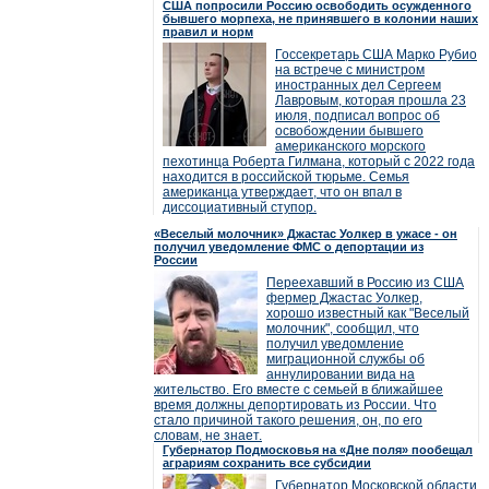
США попросили Россию освободить осужденного
бывшего морпеха, не принявшего в колонии наших
правил и норм
Госсекретарь США Марко Рубио
на встрече с министром
иностранных дел Сергеем
Лавровым, которая прошла 23
июля, подписал вопрос об
освобождении бывшего
американского морского
пехотинца Роберта Гилмана, который с 2022 года
находится в российской тюрьме. Семья
американца утверждает, что он впал в
диссоциативный ступор.
«Веселый молочник» Джастас Уолкер в ужасе - он
получил уведомление ФМС о депортации из
России
Переехавший в Россию из США
фермер Джастас Уолкер,
хорошо известный как "Веселый
молочник", сообщил, что
получил уведомление
миграционной службы об
аннулировании вида на
жительство. Его вместе с семьей в ближайшее
время должны депортировать из России. Что
стало причиной такого решения, он, по его
словам, не знает.
Губернатор Подмосковья на «Дне поля» пообещал
аграриям сохранить все субсидии
Губернатор Московской области