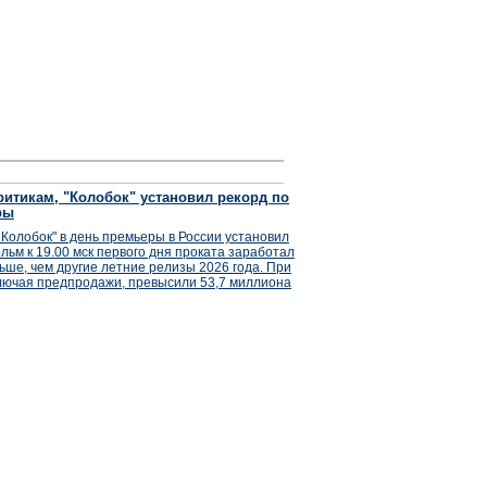
итикам, "Колобок" установил рекорд по
ры
Колобок" в день премьеры в России установил
льм к 19.00 мск первого дня проката заработал
ьше, чем другие летние релизы 2026 года. При
лючая предпродажи, превысили 53,7 миллиона