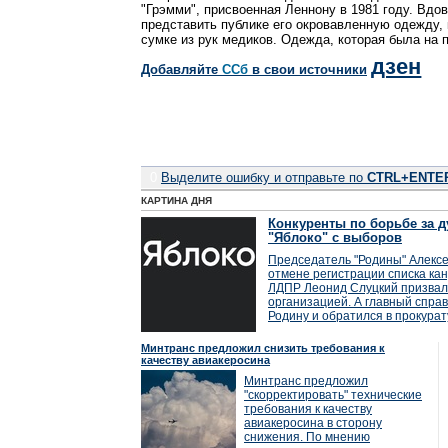
"Грэмми", присвоенная Леннону в 1981 году. Вдо
представить публике его окровавленную одежду, 
сумке из рук медиков. Одежда, которая была на п
дзен
Добавляйте
CСб
в свои источники
0
Выделите ошибку и отправьте по
CTRL+ENTE
КАРТИНА ДНЯ
Конкуренты по борьбе за д
"Яблоко" с выборов
Председатель "Родины" Алексе
отмене регистрации списка кан
ЛДПР Леонид Слуцкий призвал
организацией. А главный справ
Родину и обратился в прокурат
Минтранс предложил снизить требования к
качеству авиакеросина
Минтранс предложил
"скорректировать" технические
требования к качеству
авиакеросина в сторону
снижения. По мнению