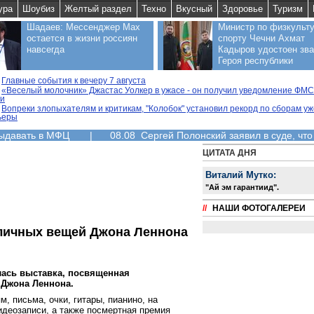
ура
Шоубиз
Желтый раздел
Техно
Вкусный
Здоровье
Туризм
Шадаев: Мессенджер Max
Министр по физкульту
остается в жизни россиян
спорту Чечни Ахмат
навсегда
Кадыров удостоен зв
Героя республики
Главные события к вечеру 7 августа
«Веселый молочник» Джастас Уолкер в ужасе - он получил уведомление ФМС
ии
Вопреки злопыхателям и критикам, "Колобок" установил рекорд по сборам уж
ьеры
выдавать в МФЦ
|
08.08 Сергей Полонский заявил в суде, что
ЦИТАТА ДНЯ
Виталий Мутко:
"Aй эм гарантиид".
//
НАШИ ФОТОГАЛЕРЕИ
 личных вещей Джона Леннона
лась выставка, посвященная
 Джона Леннона.
, письма, очки, гитары, пианино, на
идеозаписи, а также посмертная премия