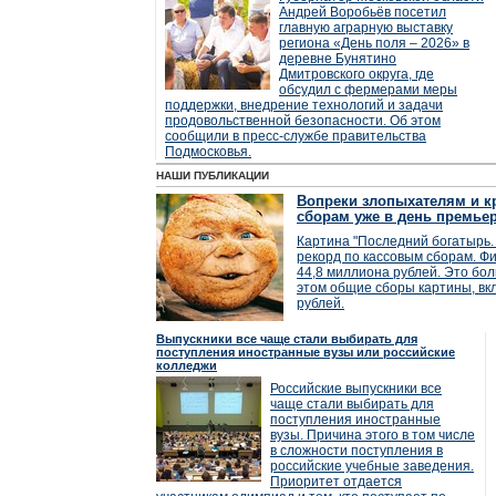
Андрей Воробьёв посетил
главную аграрную выставку
региона «День поля – 2026» в
деревне Бунятино
Дмитровского округа, где
обсудил с фермерами меры
поддержки, внедрение технологий и задачи
продовольственной безопасности. Об этом
сообщили в пресс-службе правительства
Подмосковья.
НАШИ ПУБЛИКАЦИИ
Вопреки злопыхателям и кр
сборам уже в день премье
Картина "Последний богатырь. 
рекорд по кассовым сборам. Фи
44,8 миллиона рублей. Это бол
этом общие сборы картины, вк
рублей.
Выпускники все чаще стали выбирать для
поступления иностранные вузы или российские
колледжи
Российские выпускники все
чаще стали выбирать для
поступления иностранные
вузы. Причина этого в том числе
в сложности поступления в
российские учебные заведения.
Приоритет отдается