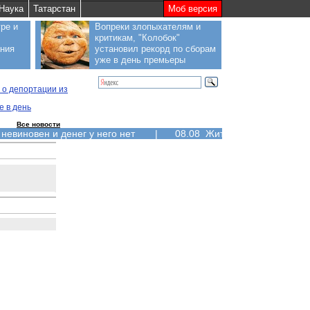
Наука
Татарстан
Моб версия
ре и
Вопреки злопыхателям и
критикам, "Колобок"
ания
установил рекорд по сборам
уже в день премьеры
 о депортации из
е в день
Все новости
 невиновен и денег у него нет
|
08.08 Жители Курильских ос