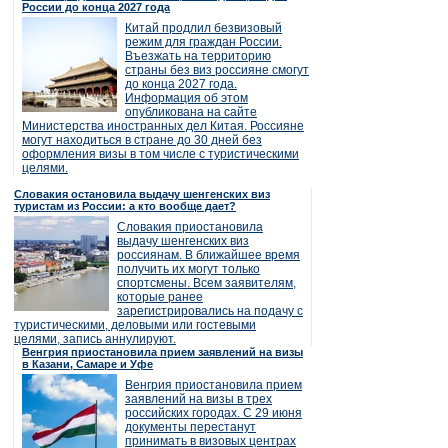
России до конца 2027 года
Китай продлил безвизовый
режим для граждан России.
Въезжать на территорию
страны без виз россияне смогут
до конца 2027 года.
Информация об этом
опубликована на сайте
Министерства иностранных дел Китая. Россияне
могут находиться в стране до 30 дней без
оформления визы в том числе с туристическими
целями.
Словакия остановила выдачу шенгенских виз
туристам из России: а кто вообще дает?
Словакия приостановила
выдачу шенгенских виз
россиянам. В ближайшее время
получить их могут только
спортсмены. Всем заявителям,
которые ранее
зарегистрировались на подачу с
туристическими, деловыми или гостевыми
целями, запись аннулируют.
Венгрия приостановила прием заявлений на визы
в Казани, Самаре и Уфе
Венгрия приостановила прием
заявлений на визы в трех
российских городах. С 29 июня
документы перестанут
принимать в визовых центрах