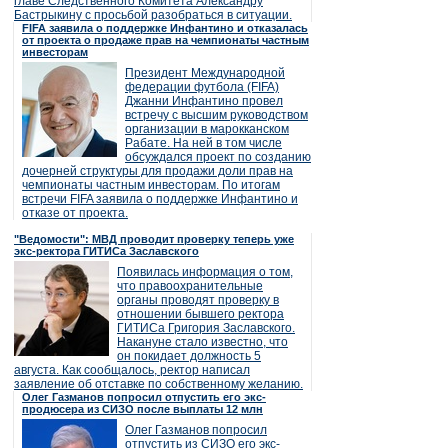
главе Следственного Комитета Александру
Бастрыкину с просьбой разобраться в ситуации.
FIFA заявила о поддержке Инфантино и отказалась
от проекта о продаже прав на чемпионаты частным
инвесторам
Президент Международной
федерации футбола (FIFA)
Джанни Инфантино провел
встречу с высшим руководством
организации в марокканском
Рабате. На ней в том числе
обсуждался проект по созданию
дочерней структуры для продажи доли прав на
чемпионаты частным инвесторам. По итогам
встречи FIFA заявила о поддержке Инфантино и
отказе от проекта.
"Ведомости": МВД проводит проверку теперь уже
экс-ректора ГИТИСа Заславского
Появилась информация о том,
что правоохранительные
органы проводят проверку в
отношении бывшего ректора
ГИТИСа Григория Заславского.
Накануне стало известно, что
он покидает должность 5
августа. Как сообщалось, ректор написал
заявление об отставке по собственному желанию.
Олег Газманов попросил отпустить его экс-
продюсера из СИЗО после выплаты 12 млн
Олег Газманов попросил
отпустить из СИЗО его экс-