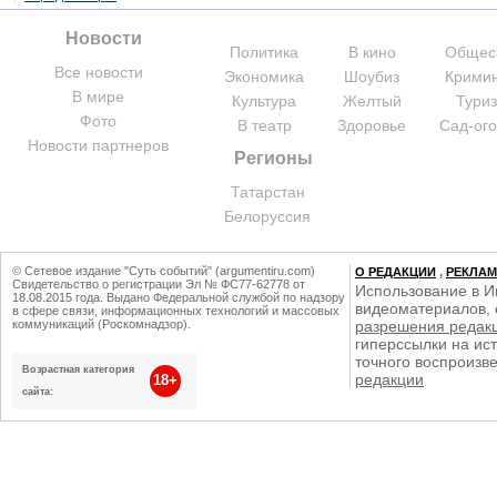
Новости
Политика
В кино
Общес
Все новости
Экономика
Шоубиз
Крими
В мире
Культура
Желтый
Тури
Фото
В театр
Здоровье
Сад-ог
Новости партнеров
Регионы
Татарстан
Белоруссия
© Сетевое издание "Суть событий" (argumentiru.com)
О РЕДАКЦИИ
,
РЕКЛА
Свидетельство о регистрации Эл № ФС77-62778 от
Использование в И
18.08.2015 года. Выдано Федеральной службой по надзору
видеоматериалов, 
в сфере связи, информационных технологий и массовых
коммуникаций (Роскомнадзор).
разрешения редак
гиперссылки на ист
точного воспроизв
Возрастная категория
редакции
18+
сайта: