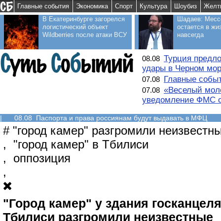
Главные события
Экономика
Спорт
Культура
Шоубиз
Желт
В Екатеринбурге загорелся
Шадаев: Месс
логистический объект
остается в жи
Wildberries после атаки ВСУ
навсегда
Турция предло
08.08
удары в Черном мо
Главные событ
07.08
«Веселый моло
07.08
уведомление ФМС о
|
08.08 Паспорта и права россиянам будут выдавать в МФЦ
#
"город камер" разгромили неизвестн
,
"город камер" в Тбилиси
,
оппозиция
,
"Город камер" у здания госканцел
Тбилиси разгромили неизвестные