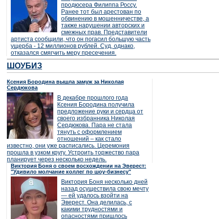
продюсера Филиппа Россу.
Ранее тот был арестован по
обвинению в мошенничестве, а
также нарушении авторских и
смежных прав. Представители
артиста сообщили, что он погасил большую часть
ущерба - 12 миллионов рублей. Суд, однако,
отказался смягчить меру пресечения.
ШОУБИЗ
Ксения Бородина вышла замуж за Николая
Сердюкова
В декабре прошлого года
Ксения Бородина получила
предложение руки и сердца от
своего избранника Николая
Сердюкова. Пара не стала
тянуть с оформлением
отношений – как стало
известно, они уже расписались. Церемония
прошла в узком кругу. Устроить торжество пара
планирует через несколько недель.
Виктория Боня о своем восхождении на Эверест:
"Удивило молчание коллег по шоу-бизнесу"
Виктория Боня несколько дней
назад осуществила свою мечту
— ей удалось взойти на
Эверест. Она делилась, с
какими трудностями и
опасностями пришлось