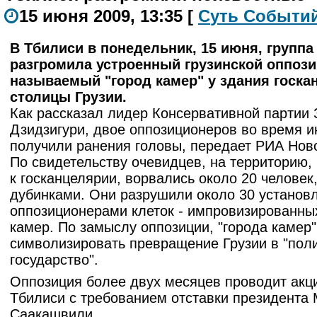
15 июня 2009, 13:35
[
С
уть
С
о
б
ыти
В Тбилиси в понедельник, 15 июня, группа
разгромила устроенный грузинской оппози
называемый "город камер" у здания госка
столицы Грузии.
Как рассказал лидер Консервативной партии
Дзидзигури, двое оппозиционеров во время 
получили ранения головы, передает РИА Нов
По свидетельству очевидцев, на территорию
к госканцелярии, ворвались около 20 челове
дубинками. Они разрушили около 30 установ
оппозиционерами клеток - импровизированн
камер. По замыслу оппозиции, "города камер
символизировать превращение Грузии в "пол
государство".
Оппозиция более двух месяцев проводит акци
Тбилиси с требованием отставки президента
Саакашвили.