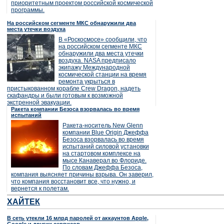
приоритетным проектом российской космической
программы.
На российском сегменте МКС обнаружили два
места утечки воздуха
В «Роскосмосе» сообщили, что
на российском сегменте МКС
обнаружили два места утечки
воздуха. NASA предписало
экипажу Международной
космической станции на время
ремонта укрыться в
пристыкованном корабле Crew Dragon, надеть
скафандры и были готовым к возможной
экстренной эвакуации.
Ракета компании Безоса взорвалась во время
испытаний
Ракета-носитель New Glenn
компании Blue Origin Джеффа
Безоса взорвалась во время
испытаний силовой установки
на стартовом комплексе на
мысе Канаверал во Флориде.
По словам Джеффа Безоса,
компания выясняет причины взрыва. Он заверил,
что компания восстановит все, что нужно, и
вернется к полетам.
ХАЙТЕК
В сеть утекли 16 млрд паролей от аккаунтов Apple,