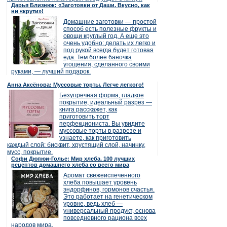
Дарья Близнюк: «Заготовки от Даши. Вкусно, как
ни «крути»!
Домашние заготовки — простой
способ есть полезные фрукты и
овощи круглый год. А еще это
очень удобно: делать их легко и
под рукой всегда будет готовая
еда. Тем более баночка
угощения, сделанного своими
руками, — лучший подарок.
Анна Аксёнова: Муссовые торты. Легче легкого!
Безупречная форма, гладкое
покрытие, идеальный разрез —
книга расскажет, как
приготовить торт
перфекциониста. Вы увидите
муссовые торты в разрезе и
узнаете, как приготовить
каждый слой: бисквит, хрустящий слой, начинку,
мусс, покрытие.
Софи Дюпюи-Голье: Мир хлеба. 100 лучших
рецептов домашнего хлеба со всего мира
Аромат свежеиспеченного
хлеба повышает уровень
эндорфинов, гормонов счастья.
Это работает на генетическом
уровне, ведь хлеб —
универсальный продукт, основа
повседневного рациона всех
народов мира.