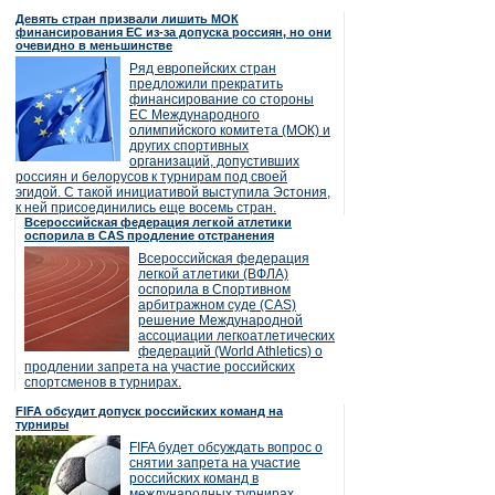
Девять стран призвали лишить МОК
финансирования ЕС из-за допуска россиян, но они
очевидно в меньшинстве
Ряд европейских стран
предложили прекратить
финансирование со стороны
ЕС Международного
олимпийского комитета (МОК) и
других спортивных
организаций, допустивших
россиян и белорусов к турнирам под своей
эгидой. С такой инициативой выступила Эстония,
к ней присоединились еще восемь стран.
Всероссийская федерация легкой атлетики
оспорила в CAS продление отстранения
Всероссийская федерация
легкой атлетики (ВФЛА)
оспорила в Спортивном
арбитражном суде (CAS)
решение Международной
ассоциации легкоатлетических
федераций (World Athletics) о
продлении запрета на участие российских
спортсменов в турнирах.
FIFA обсудит допуск российских команд на
турниры
FIFA будет обсуждать вопрос о
снятии запрета на участие
российских команд в
международных турнирах.