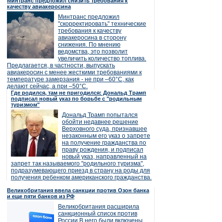
Минтранс предложил снизить требования к
качеству авиакеросина
Минтранс предложил
"скорректировать" технические
требования к качеству
авиакеросина в сторону
снижения. По мнению
ведомства, это позволит
увеличить количество топлива.
Предлагается, в частности, выпускать
авиакеросин с менее жесткими требованиями к
температуре замерзания - не при –60°C, как
делают сейчас, а при –50°C.
Где родился, там не пригодился: Дональд Трамп
подписал новый указ по борьбе с "родильным
туризмом"
Дональд Трамп попытался
обойти недавнее решение
Верховного суда, признавшее
незаконным его указ о запрете
на получение гражданства по
праву рождения, и подписал
новый указ, направленный на
запрет так называемого "родильного туризма",
подразумевающего приезд в страну на роды для
получения ребенком американского гражданства.
Великобритания ввела санкции против Озон банка
и еще пяти банков из РФ
Великобритания расширила
санкционный список против
России.В него были включены