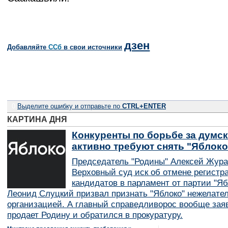
дзен
Добавляйте
CСб
в свои источники
0
Выделите ошибку и отправьте по
CTRL+ENTER
КАРТИНА ДНЯ
Конкуренты по борьбе за думск
активно требуют снять "Яблок
Председатель "Родины" Алексей Жура
Верховный суд иск об отмене регистр
кандидатов в парламент от партии "Я
Леонид Слуцкий призвал признать "Яблоко" нежелате
организацией. А главный справедливорос вообще заяв
продает Родину и обратился в прокуратуру.