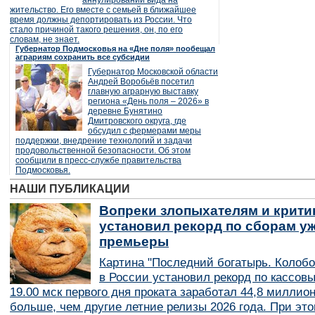
аннулировании вида на
жительство. Его вместе с семьей в ближайшее
время должны депортировать из России. Что
стало причиной такого решения, он, по его
словам, не знает.
Губернатор Подмосковья на «Дне поля» пообещал
аграриям сохранить все субсидии
Губернатор Московской области
Андрей Воробьёв посетил
главную аграрную выставку
региона «День поля – 2026» в
деревне Бунятино
Дмитровского округа, где
обсудил с фермерами меры
поддержки, внедрение технологий и задачи
продовольственной безопасности. Об этом
сообщили в пресс-службе правительства
Подмосковья.
НАШИ ПУБЛИКАЦИИ
Вопреки злопыхателям и крити
установил рекорд по сборам уж
премьеры
Картина "Последний богатырь. Колобо
в России установил рекорд по кассов
19.00 мск первого дня проката заработал 44,8 миллио
больше, чем другие летние релизы 2026 года. При эт