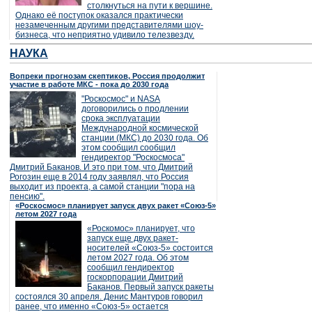
столкнуться на пути к вершине.
Однако её поступок оказался практически
незамеченным другими представителями шоу-
бизнеса, что неприятно удивило телезвезду.
НАУКА
Вопреки прогнозам скептиков, Россия продолжит
участие в работе МКС - пока до 2030 года
"Роскосмос" и NASA
договорились о продлении
срока эксплуатации
Международной космической
станции (МКС) до 2030 года. Об
этом сообщил сообщил
гендиректор "Роскосмоса"
Дмитрий Баканов. И это при том, что Дмитрий
Рогозин еще в 2014 году заявлял, что Россия
выходит из проекта, а самой станции "пора на
пенсию".
«Роскосмос» планирует запуск двух ракет «Союз-5»
летом 2027 года
«Роскомос» планирует, что
запуск еще двух ракет-
носителей «Союз-5» состоится
летом 2027 года. Об этом
сообщил гендиректор
госкорпорации Дмитрий
Баканов. Первый запуск ракеты
состоялся 30 апреля. Денис Мантуров говорил
ранее, что именно «Союз-5» остается