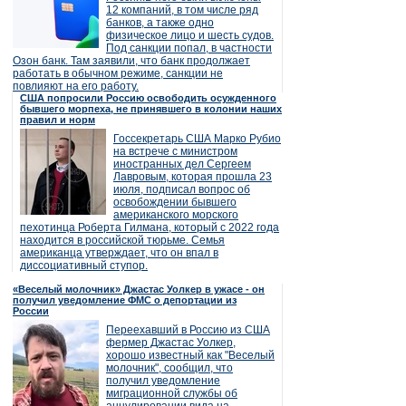
12 компаний, в том числе ряд
банков, а также одно
физическое лицо и шесть судов.
Под санкции попал, в частности
Озон банк. Там заявили, что банк продолжает
работать в обычном режиме, санкции не
повлияют на его работу.
США попросили Россию освободить осужденного
бывшего морпеха, не принявшего в колонии наших
правил и норм
Госсекретарь США Марко Рубио
на встрече с министром
иностранных дел Сергеем
Лавровым, которая прошла 23
июля, подписал вопрос об
освобождении бывшего
американского морского
пехотинца Роберта Гилмана, который с 2022 года
находится в российской тюрьме. Семья
американца утверждает, что он впал в
диссоциативный ступор.
«Веселый молочник» Джастас Уолкер в ужасе - он
получил уведомление ФМС о депортации из
России
Переехавший в Россию из США
фермер Джастас Уолкер,
хорошо известный как "Веселый
молочник", сообщил, что
получил уведомление
миграционной службы об