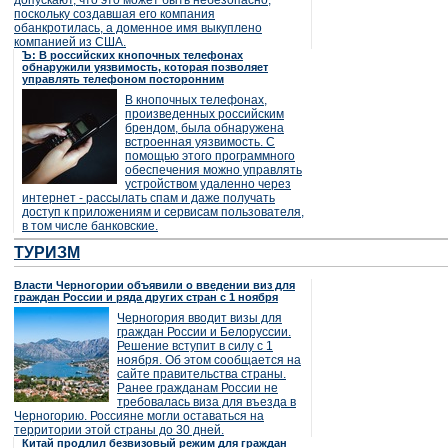
допускают, что это может быть небезопасно,
поскольку создавшая его компания
обанкротилась, а доменное имя выкуплено
компанией из США.
Ъ: В российских кнопочных телефонах
обнаружили уязвимость, которая позволяет
управлять телефоном посторонним
В кнопочных телефонах,
произведенных российским
брендом, была обнаружена
встроенная уязвимость. С
помощью этого программного
обеспечения можно управлять
устройством удаленно через
интернет - рассылать спам и даже получать
доступ к приложениям и сервисам пользователя,
в том числе банковские.
ТУРИЗМ
Власти Черногории объявили о введении виз для
граждан России и ряда других стран с 1 ноября
Черногория вводит визы для
граждан России и Белоруссии.
Решение вступит в силу с 1
ноября. Об этом сообщается на
сайте правительства страны.
Ранее гражданам России не
требовалась виза для въезда в
Черногорию. Россияне могли оставаться на
территории этой страны до 30 дней.
Китай продлил безвизовый режим для граждан