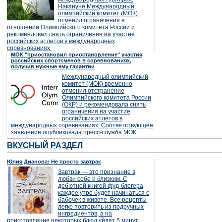
Накануне Международный
олимпийский комитет (МОК)
отменил ограничения в
отношении Олимпийского комитета России и
рекомендовал снять ограничения на участие
российских атлетов в международных
соревнованиях.
МОК "приостановил приостановление" участия
российских спортсменов в соревнованиях,
получив нужные ему гарантии
Международный олимпийский
комитет (МОК) временно
отменил отстранение
Олимпийского комитета России
(ОКР) и рекомендовала снять
ограничения на участие
российских атлетов в
международных соревнваниях. Соответствующее
заявление опубликовала пресс-служба МОК.
ВКУСНЫЙ РАЗДЕЛ
Юлия Дианова: Не просто завтрак
Завтрак — это признание в
любви себе и близким. С
дебютной книгой фуд-блогера
каждое утро будет начинаться с
бабочек в животе. Все рецепты
легко повторить из подручных
ингредиентов, а на
приготовление некоторых блюд уйдет 5 минут.