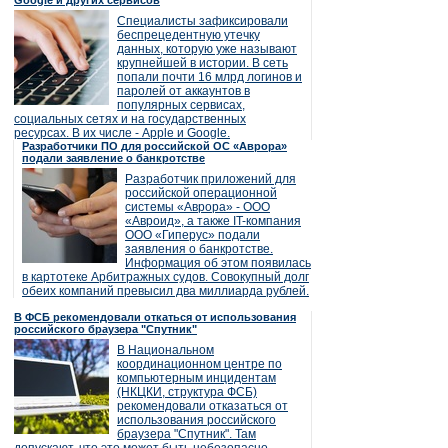
Google и других сервисов
Специалисты зафиксировали
беспрецедентную утечку
данных, которую уже называют
крупнейшей в истории. В сеть
попали почти 16 млрд логинов и
паролей от аккаунтов в
популярных сервисах,
социальных сетях и на государственных
ресурсах. В их числе - Apple и Google.
Разработчики ПО для российской ОС «Аврора»
подали заявление о банкротстве
Разработчик приложений для
российской операционной
системы «Аврора» - ООО
«Авроид», а также IT-компания
ООО «Гиперус» подали
заявления о банкротстве.
Информация об этом появилась
в картотеке Арбитражных судов. Совокупный долг
обеих компаний превысил два миллиарда рублей.
В ФСБ рекомендовали откаться от использования
российского браузера "Спутник"
В Национальном
координационном центре по
компьютерным инцидентам
(НКЦКИ, структура ФСБ)
рекомендовали отказаться от
использования российского
браузера "Спутник". Там