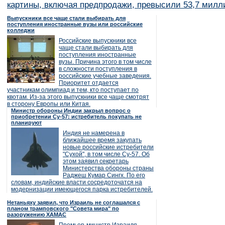
картины, включая предпродажи, превысили 53,7 милл
Выпускники все чаще стали выбирать для
поступления иностранные вузы или российские
колледжи
Российские выпускники все
чаще стали выбирать для
поступления иностранные
вузы. Причина этого в том числе
в сложности поступления в
российские учебные заведения.
Приоритет отдается
участникам олимпиад и тем, кто поступает по
квотам. Из-за этого выпускники все чаще смотрят
в сторону Европы или Китая.
Министр обороны Индии закрыл вопрос о
приобретении Су-57: истребитель покупать не
планируют
Индия не намерена в
ближайшее время закупать
новые российские истребители
"Сухой", в том числе Су-57. Об
этом заявил секретарь
Министерства обороны страны
Раджеш Кумар Сингх. По его
словам, индийские власти сосредоточатся на
модернизации имеющегося парка истребителей.
Нетаньяху заявил, что Израиль не соглашался с
планом трамповского "Совета мира" по
разоружению ХАМАС