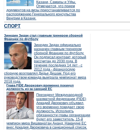
Казани, Самары и Уфы.
Отмечается, что прием
документов на визы приостанавливается по
распоряжению Генерального консульства
Венгрии в Казани.
СПОРТ
Зинедин Зидан стал главным тренером сборной
Франции по футболу
Зинедин Зидан официально
назначен главным тренером
сборной Франции по футболу.
Он подписал контракт, который
рассчитан до 2030 года. В
течение последних 14 лет - с
2012 года - французскую
сборную возглавлял Дидье Дешам. Под его
руководством команда выиграла чемпионат мира
2018 года.
Глава FIDE Дворкович временно покинул
должность из-за санкций ЕС
Президент Международной
шахматной федерации (FIDE)
Аркадий Дворкович объявил,
что временно покидает свою
должность. Исполнять
обязанности главы организации
будет его заместитель, 15-й
чемпион мира Вишванатан Ананд. Накануне ЕС
внес Аркадия Дворковича в санкционный список.