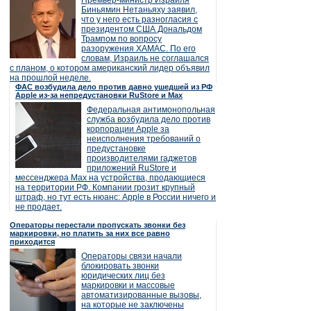
Премьер-министр Израиля
Биньямин Нетаньяху заявил,
что у него есть разногласия с
президентом США Дональдом
Трампом по вопросу
разоружения ХАМАС. По его
словам, Израиль не соглашался
с планом, о котором американский лидер объявил
на прошлой неделе.
ФАС возбудила дело против давно ушедшей из РФ
Apple из-за непредустановки RuStore и Max
Федеральная антимонопольная
служба возбудила дело против
корпорации Apple за
неисполнения требований о
предустановке
производителями гаджетов
приложений RuStore и
мессенджера Max на устройства, продающиеся
на территории РФ. Компании грозит крупный
штраф, но тут есть нюанс: Apple в России ничего и
не продает.
Операторы перестали пропускать звонки без
маркировки, но платить за них все равно
приходится
Операторы связи начали
блокировать звонки
юридических лиц без
маркировки и массовые
автоматизированные вызовы,
на которые не заключены