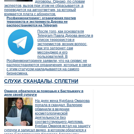
договоры. Однако, по словам
экспертов, вызов при этом не сбрасывается, а
переводится на автоответчик, за который
взимается плата с абонентов.
Росфинмониторинг: ограничения против
террориста и экстремиста Дурова не
распространяются на Telegram
После того, как основателя
Telegram Павла Дурова внесли в
список террористов и
экстремистов, возник вопрос,
как это затронет сам
мессенджер и его
пользователей. В
Росфинмониторинге заявили, что на сервис не
распространяются ограничения, которые в связи
с этим статусом накладываются на самого
бизнесмена.
СЛУХИ, СКАНДАЛЫ, СПЛЕТНИ
Омаров обратился за помощью к Бастрыкину в
деле своей супруги
На днях жена Курбана Омарова
попала в скандал. Валерию
обвинили в ведении
косметологической
деятельности без
соответствующего диплома.
Курбан Омаров встал на защиту
супруги и записал видео, в котором обратился к