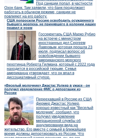
Под санкции попал, в частности
Озон банк. Там заявили, что банк продолжает
работать в обычном режиме, санкции не
повлияют на его работу.
США попросили Россию освободить осужденного
бывшего морпеха, не принявшего в колонии наших
правил и норм
Госсекретарь США Марко Рубио
на встрече с министром
иностранных дел Сергеем
Лавровым, которая прошла 23
июля, подписал вопрос об
освобождении бывшего
американского морского
пехотинца Роберта Гилмана, который с 2022 года
находится в российской тюрьме. Семья
американца утверждает, что он впал в
диссоциативный ступор.
«Веселый молочник» Джастас Уолкер в ужасе - он
получил уведомление ФМС о депортации из
России
Переехавший в Россию из США
фермер Джастас Уолкер,
хорошо известный как "Веселый
молочник", сообщил, что
получил уведомление
миграционной службы об
аннулировании вида на
жительство. Его вместе с семьей в ближайшее
время должны депортировать из России. Что