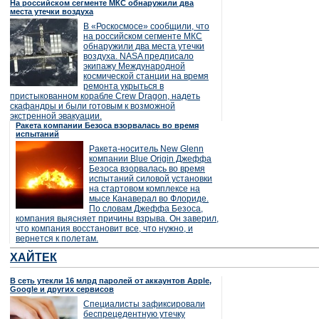
На российском сегменте МКС обнаружили два
места утечки воздуха
В «Роскосмосе» сообщили, что
на российском сегменте МКС
обнаружили два места утечки
воздуха. NASA предписало
экипажу Международной
космической станции на время
ремонта укрыться в
пристыкованном корабле Crew Dragon, надеть
скафандры и были готовым к возможной
экстренной эвакуации.
Ракета компании Безоса взорвалась во время
испытаний
Ракета-носитель New Glenn
компании Blue Origin Джеффа
Безоса взорвалась во время
испытаний силовой установки
на стартовом комплексе на
мысе Канаверал во Флориде.
По словам Джеффа Безоса,
компания выясняет причины взрыва. Он заверил,
что компания восстановит все, что нужно, и
вернется к полетам.
ХАЙТЕК
В сеть утекли 16 млрд паролей от аккаунтов Apple,
Google и других сервисов
Специалисты зафиксировали
беспрецедентную утечку