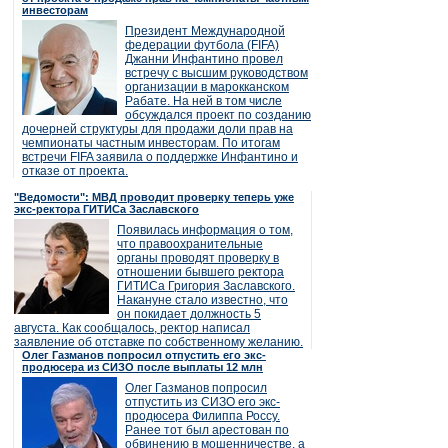
инвесторам
Президент Международной
федерации футбола (FIFA)
Джанни Инфантино провел
встречу с высшим руководством
организации в марокканском
Рабате. На ней в том числе
обсуждался проект по созданию
дочерней структуры для продажи доли прав на
чемпионаты частным инвесторам. По итогам
встречи FIFA заявила о поддержке Инфантино и
отказе от проекта.
"Ведомости": МВД проводит проверку теперь уже
экс-ректора ГИТИСа Заславского
Появилась информация о том,
что правоохранительные
органы проводят проверку в
отношении бывшего ректора
ГИТИСа Григория Заславского.
Накануне стало известно, что
он покидает должность 5
августа. Как сообщалось, ректор написал
заявление об отставке по собственному желанию.
Олег Газманов попросил отпустить его экс-
продюсера из СИЗО после выплаты 12 млн
Олег Газманов попросил
отпустить из СИЗО его экс-
продюсера Филиппа Россу.
Ранее тот был арестован по
обвинению в мошенничестве, а