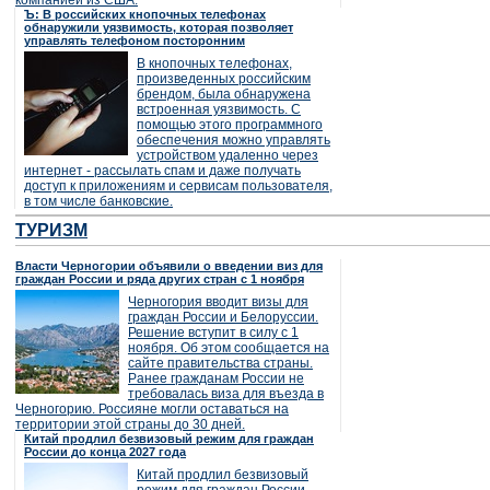
компанией из США.
Ъ: В российских кнопочных телефонах
обнаружили уязвимость, которая позволяет
управлять телефоном посторонним
В кнопочных телефонах,
произведенных российским
брендом, была обнаружена
встроенная уязвимость. С
помощью этого программного
обеспечения можно управлять
устройством удаленно через
интернет - рассылать спам и даже получать
доступ к приложениям и сервисам пользователя,
в том числе банковские.
ТУРИЗМ
Власти Черногории объявили о введении виз для
граждан России и ряда других стран с 1 ноября
Черногория вводит визы для
граждан России и Белоруссии.
Решение вступит в силу с 1
ноября. Об этом сообщается на
сайте правительства страны.
Ранее гражданам России не
требовалась виза для въезда в
Черногорию. Россияне могли оставаться на
территории этой страны до 30 дней.
Китай продлил безвизовый режим для граждан
России до конца 2027 года
Китай продлил безвизовый