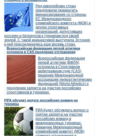
Ряд европейских стран
предложили прекратить
финансирование со стороны
ЕС Международного
олимпийского комитета (МОК) и
других спортивных
организаций, допустивших
россиян и белорусов к турнирам под своей
эгидой. С такой инициативой выступила Эстония,
к ней присоединились еще восемь стран.
Всероссийская федерация легкой атлетики
оспорила в CAS продление отстранения
Всероссийская федерация
легкой атлетики (ВФЛА)
оспорила в Спортивном
арбитражном суде (CAS)
решение Международной
ассоциации легкоатлетических
федераций (World Athletics) о
продлении запрета на участие российских
спортсменов в турнирах.
FIFA обсудит допуск российских команд на
турниры
FIFA будет обсуждать вопрос о
снятии запрета на участие
российских команд в
международных турнирах.
Накануне Международный
олимпийский комитет (МОК)
отменил ограничения в