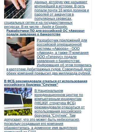
данных, которую уже называют
крупнейшей в истории. В сеть
попали почти 16 млрд логинов и
паролей от аккаунтов в
популярных сервисах,
социальных сетях и на государственных
ресурсах. В их числе - Apple и Google.
Разработчики ПО для российской ОС «Аврора»
подали заявление о банкротстве
Разработчик приложений для
российской операционной
системы «Аврора» - ООО
«Авроид», а также IT-компания
ООО «Гиперус» подали
заявления о банкротстве.
Информация об этом появилась
в картотеке Арбитражных судов. Совокупный долг
обеих компаний превысил два миллиарда рублей.
В ФСБ рекомендовали откаться от использования
российского браузера "Спутник"
В Национальном
координационном центре по
компьютерным инцидентам
(НКЦКИ, структура ФСБ)
рекомендовали отказаться от
использования российского
браузера "Спутник". Там
допускают, что это может быть небезопасно,
поскольку создавшая его компания
обанкротилась, а доменное имя выкуплено