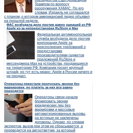
президентом США Дональдом
Трампом по вопросу
разоружения ХАМАС. По его
словам, Израиль не соглашался
с планом, о котором американский лидер объявил
на прошлой неделе.
ФАС возбудила дело против давно ушедшей из РФ
Apple из-за непредустановки RuStore и Max
Федеральная антимонопольная
служба возбудила дело против
корпорации Apple за
неисполнения требований о
предустановке
производителями гаджетов
приложений RuStore и
мессенджера Max на устройства, продающиеся
на территории РФ. Компании грозит крупный
штраф, но тут есть нюанс: Apple в России ничего и
не продает.
Операторы перестали пропускать звонки без
маркировки, но платить за них все равно
приходится
Операторы связи начали
блокировать звонки
юридических лиц без
маркировки и массовые
автоматизированные вызовы,
на которые не заключены
договоры. Однако, по словам
экспертов, вызов при этом не сбрасывается, а
переводится на автоответчик, за который