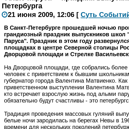
Петербурга
21 июня 2009, 12:06
[
С
уть
С
о
б
ыти
В Санкт-Петербурге прошедшей ночью пр
грандиозный праздник выпускников школ
Паруса". Праздник в этом году развернулс
площадках в центре Северной столицы Рос
Дворцовой площади и Стрелке Васильевск
На Дворцовой площади, где собрались более
человек с приветствием к бывшим школьника
губернатор города Валентина Матвиенко. Как
приветственном выступлении Валентина Матв
кто встречает взрослую жизнь под алыми пар
обязательно будут счастливы - это петербург
Традиция проведения массовых гуляний выпу
белые ночи зародилась на берегах Невы в 196
времени для нескольких поколений петербур