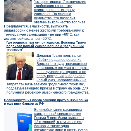
"скорректировать" технические
требования к качеству
авиакеросина в сторону
снижения. По мнению
ведомства, это позволит
увеличить количество топлива.
Предлагается, в частности, выпускать
авиакеросин с менее жесткими требованиями к
температуре замерзания - не при –60°C, как
делают сейчас, а при –50°C.
Где родился, там не пригодился: Дональд Трамп
подписал новый указ по борьбе с "родильным
туризмом"
Дональд Трамп попытался
обойти недавнее решение
Верховного суда, признавшее
незаконным его указ о запрете
на получение гражданства по
праву рождения, и подписал
новый указ, направленный на
запрет так называемого "родильного туризма",
подразумевающего приезд в страну на роды для
получения ребенком американского гражданства.
Великобритания ввела санкции против Озон банка
и еще пяти банков из РФ
Великобритания расширила
санкционный список против
России.В него были включены
12 компаний, в том числе ряд
банков, а также одно
физическое лицо и шесть судов.