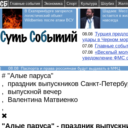
Главные события
Экономика
Спорт
Культура
Шоубиз
Желт
В Екатеринбурге загорелся
Шадаев: Месс
логистический объект
остается в жи
Wildberries после атаки ВСУ
навсегда
Турция предло
08.08
удары в Черном мо
Главные событ
07.08
«Веселый моло
07.08
уведомление ФМС о
|
08.08 Паспорта и права россиянам будут выдавать в МФЦ
#
"Алые паруса"
,
праздник выпускников Санкт-Петербу
,
выпускной вечер
,
Валентина Матвиенко
,
"Алые паруса" - праздник выпускн