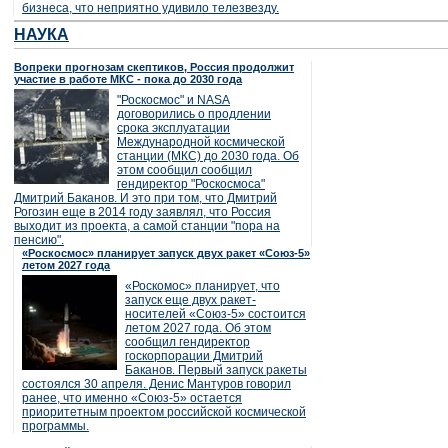
бизнеса, что неприятно удивило телезвезду.
НАУКА
Вопреки прогнозам скептиков, Россия продолжит
участие в работе МКС - пока до 2030 года
"Роскосмос" и NASA
договорились о продлении
срока эксплуатации
Международной космической
станции (МКС) до 2030 года. Об
этом сообщил сообщил
гендиректор "Роскосмоса"
Дмитрий Баканов. И это при том, что Дмитрий
Рогозин еще в 2014 году заявлял, что Россия
выходит из проекта, а самой станции "пора на
пенсию".
«Роскосмос» планирует запуск двух ракет «Союз-5»
летом 2027 года
«Роскомос» планирует, что
запуск еще двух ракет-
носителей «Союз-5» состоится
летом 2027 года. Об этом
сообщил гендиректор
госкорпорации Дмитрий
Баканов. Первый запуск ракеты
состоялся 30 апреля. Денис Мантуров говорил
ранее, что именно «Союз-5» остается
приоритетным проектом российской космической
программы.