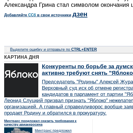
Александра Грина стал символом окончания 
дзен
Добавляйте
CСб
в свои источники
0
Выделите ошибку и отправьте по
CTRL+ENTER
КАРТИНА ДНЯ
Конкуренты по борьбе за думск
активно требуют снять "Яблок
Председатель "Родины" Алексей Жура
Верховный суд иск об отмене регистр
кандидатов в парламент от партии "Я
Леонид Слуцкий призвал признать "Яблоко" нежелате
организацией. А главный справедливорос вообще заяв
продает Родину и обратился в прокуратуру.
Минтранс предложил снизить требования к
качеству авиакеросина
Минтранс предложил