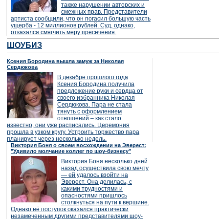
также нарушении авторских и
смежных прав. Представители
артиста сообщили, что он погасил большую часть
ущерба - 12 миллионов рублей. Суд, однако,
отказался смягчить меру пресечения.
ШОУБИЗ
Ксения Бородина вышла замуж за Николая
Сердюкова
В декабре прошлого года
Ксения Бородина получила
предложение руки и сердца от
своего избранника Николая
Сердюкова. Пара не стала
тянуть с оформлением
отношений – как стало
известно, они уже расписались. Церемония
прошла в узком кругу. Устроить торжество пара
планирует через несколько недель.
Виктория Боня о своем восхождении на Эверест:
"Удивило молчание коллег по шоу-бизнесу"
Виктория Боня несколько дней
назад осуществила свою мечту
— ей удалось взойти на
Эверест. Она делилась, с
какими трудностями и
опасностями пришлось
столкнуться на пути к вершине.
Однако её поступок оказался практически
незамеченным другими представителями шоу-