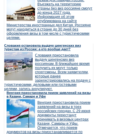
режим для граждан России.
Въезжать на территорию
страны без виз россияне смогут
до конца 2027 года.
Информация об этом
опубликована на сайте
Министерства иностранных дел Китая. Россияне
могут находиться в стране до 30 дней без
оформления визы в том числе с туристическими
целями.
Словакия остановила выдачу шенгенских виз
туристам из России: а кто вообще дает?
Словакия приостановила
выдачу шенгенских виз
россиянам. В ближайшее время
получить их могут только
спортсмены. Всем заявителям,
которые ранее
зарегистрировались на подачу с
туристическими, деловыми или гостевыми
целями, запись аннулируют.
Венгрия приостановила прием заявлений на визы
в Казани, Самаре и Уфе
Венгрия приостановила прием
заявлений на визы в трех
российских городах. С 29 июня
документы перестанут
принимать в визовых центрах
Казани, Самары и Уфы.
Отмечается, что прием
документов на визы приостанавливается по