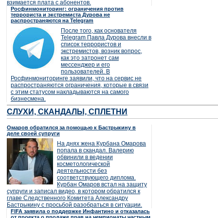
взимается плата с абонентов.
Росфинмониторинг: ограничения против
террориста и экстремиста Дурова не
распространяются на Telegram
После того, как основателя
Telegram Павла Дурова внесли в
список террористов и
экстремистов, возник вопрос,
как это затронет сам
мессенджер и его
пользователей. В
Росфинмониторинге заявили, что на сервис не
распространяются ограничения, которые в связи
с этим статусом накладываются на самого
бизнесмена.
СЛУХИ, СКАНДАЛЫ, СПЛЕТНИ
Омаров обратился за помощью к Бастрыкину в
деле своей супруги
На днях жена Курбана Омарова
попала в скандал. Валерию
обвинили в ведении
косметологической
деятельности без
соответствующего диплома.
Курбан Омаров встал на защиту
супруги и записал видео, в котором обратился к
главе Следственного Комитета Александру
Бастрыкину с просьбой разобраться в ситуации.
FIFA заявила о поддержке Инфантино и отказалась
от проекта о продаже прав на чемпионаты частным