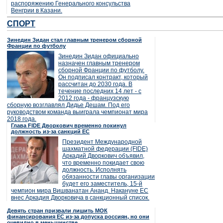
распоряжению Генерального консульства
Венгрии в Казани.
СПОРТ
Зинедин Зидан стал главным тренером сборной
Франции по футболу
Зинедин Зидан официально
назначен главным тренером
сборной Франции по футболу.
Он подписал контракт, который
рассчитан до 2030 года. В
течение последних 14 лет - с
2012 года - французскую
сборную возглавлял Дидье Дешам. Под его
руководством команда выиграла чемпионат мира
2018 года.
Глава FIDE Дворкович временно покинул
должность из-за санкций ЕС
Президент Международной
шахматной федерации (FIDE)
Аркадий Дворкович объявил,
что временно покидает свою
должность. Исполнять
обязанности главы организации
будет его заместитель, 15-й
чемпион мира Вишванатан Ананд. Накануне ЕС
внес Аркадия Дворковича в санкционный список.
Девять стран призвали лишить МОК
финансирования ЕС из-за допуска россиян, но они
очевидно в меньшинстве