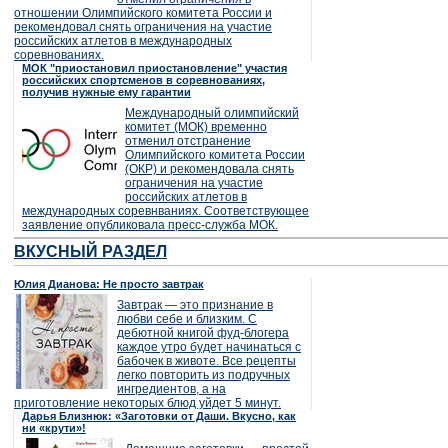
отношении Олимпийского комитета России и
рекомендовал снять ограничения на участие
российских атлетов в международных
соревнованиях.
МОК "приостановил приостановление" участия
российских спортсменов в соревнованиях,
получив нужные ему гарантии
Международный олимпийский
комитет (МОК) временно
отменил отстранение
Олимпийского комитета России
(ОКР) и рекомендовала снять
ограничения на участие
российских атлетов в
международных соревнваниях. Соответствующее
заявление опубликовала пресс-служба МОК.
ВКУСНЫЙ РАЗДЕЛ
Юлия Дианова: Не просто завтрак
Завтрак — это признание в
любви себе и близким. С
дебютной книгой фуд-блогера
каждое утро будет начинаться с
бабочек в животе. Все рецепты
легко повторить из подручных
ингредиентов, а на
приготовление некоторых блюд уйдет 5 минут.
Дарья Близнюк: «Заготовки от Даши. Вкусно, как
ни «крути»!