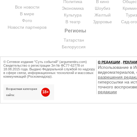
Политика
В кино
Общес
Все новости
Экономика
Шоубиз
Крими
В мире
Культура
Желтый
Тури
Фото
В театр
Здоровье
Сад-ог
Новости партнеров
Регионы
Татарстан
Белоруссия
© Сетевое издание "Суть событий" (argumentiru.com)
О РЕДАКЦИИ
,
РЕКЛА
Свидетельство о регистрации Эл № ФС77-62778 от
Использование в И
18.08.2015 года. Выдано Федеральной службой по надзору
видеоматериалов, 
в сфере связи, информационных технологий и массовых
коммуникаций (Роскомнадзор).
разрешения редак
гиперссылки на ист
точного воспроизв
Возрастная категория
редакции
18+
сайта: