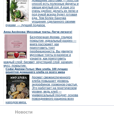
Домашние заготовки — простой
способ есть полезные фрукты и
овощи круглый год. А еще это
очень удобно: делать их легко и
под рукой всегда будет готовая
еда. Тем более баночка
угощения, сделанного своими
руками, — лучший подарок.
Анна Аксёнова: Муссовые торты. Легче легкого!
Безупречная форма, гладкое
покрытие, идеальный разрез —
книга расскажет, как
приготовить торт
перфекциониста. Вы увидите
муссовые торты в разрезе и
узнаете, как приготовить
каждый слой: бисквит, хрустящий слой, начинку,
мусс, покрытие.
Софи Дюпюи-Голье: Мир хлеба. 100 лучших
рецептов домашнего хлеба со всего мира
Аромат свежеиспеченного
хлеба повышает уровень
эндорфинов, гормонов счастья.
Это работает на генетическом
уровне, ведь хлеб —
универсальный продукт, основа
повседневного рациона всех
народов мира.
Новости