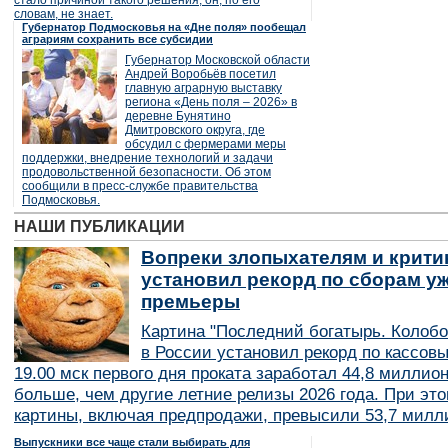
стало причиной такого решения, он, по его
словам, не знает.
Губернатор Подмосковья на «Дне поля» пообещал
аграриям сохранить все субсидии
Губернатор Московской области
Андрей Воробьёв посетил
главную аграрную выставку
региона «День поля – 2026» в
деревне Бунятино
Дмитровского округа, где
обсудил с фермерами меры
поддержки, внедрение технологий и задачи
продовольственной безопасности. Об этом
сообщили в пресс-службе правительства
Подмосковья.
НАШИ ПУБЛИКАЦИИ
Вопреки злопыхателям и крити
установил рекорд по сборам уж
премьеры
Картина "Последний богатырь. Колобо
в России установил рекорд по кассов
19.00 мск первого дня проката заработал 44,8 миллио
больше, чем другие летние релизы 2026 года. При эт
картины, включая предпродажи, превысили 53,7 милл
Выпускники все чаще стали выбирать для