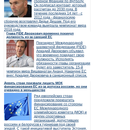
сборной Франции по футболу.
Он подписал контракт, который
рассчитан до 2030 года. В
течение последних 14 лет - с
2012 года - французскую
сборную возглавлял Дидье Дешам. Под его
руководством команда выиграла чемпионат мира
2018 года.
Глава FIDE Дворкович временно покинул
должность из-за санкций ЕС
Президент Международной
шахматной федерации (FIDE)
Аркадий Дворкович объявил,
что временно покидает свою
должность. Исполнять
обязанности главы организации
будет его заместитель, 15-й
чемпион мира Вишванатан Ананд. Накануне ЕС
внес Аркадия Дворковича в санкционный список.
Девять стран призвали лишить МОК
финансирования ЕС из-за допуска россиян, но они
очевидно в меньшинстве
Ряд европейских стран
предложили прекратить
финансирование со стороны
ЕС Международного
олимпийского комитета (МОК) и
других спортивных
организаций, допустивших
россиян и белорусов к турнирам под своей
эгидой. С такой инициативой выступила Эстония,