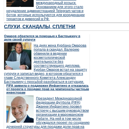
международный розыск.
Основанием для этого стало
неудаление администрацией Telegram чатов и
ботов, которые используются для координации
терактов и диверсий в РФ.
СЛУХИ, СКАНДАЛЫ, СПЛЕТНИ
Омаров обратился за помощью к Бастрыкину в
деле своей супруги
На днях жена Курбана Омарова
попала в скандал. Валерию
обвинили в ведении
косметологической
деятельности без
соответствующего диплома.
Курбан Омаров встал на защиту
супруги и записал видео, в котором обратился к
главе Следственного Комитета Александру
Бастрыкину с просьбой разобраться в ситуации.
FIFA заявила о поддержке Инфантино и отказалась
от проекта о продаже прав на чемпионаты частным
инвесторам
Президент Международной
федерации футбола (FIFA)
Джанни Инфантино провел
встречу с высшим руководством
организации в марокканском
Рабате. На ней в том числе
обсуждался проект по созданию
дочерней структуры для продажи доли прав на