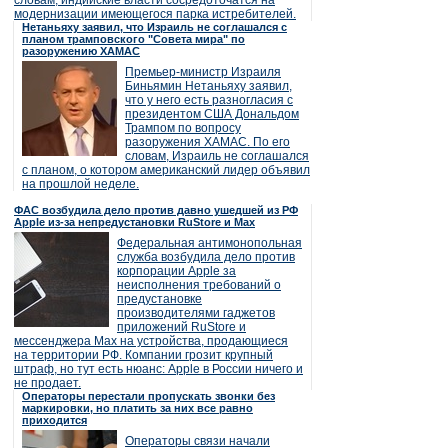
словам, индийские власти сосредоточатся на
модернизации имеющегося парка истребителей.
Нетаньяху заявил, что Израиль не соглашался с
планом трамповского "Совета мира" по
разоружению ХАМАС
Премьер-министр Израиля
Биньямин Нетаньяху заявил,
что у него есть разногласия с
президентом США Дональдом
Трампом по вопросу
разоружения ХАМАС. По его
словам, Израиль не соглашался
с планом, о котором американский лидер объявил
на прошлой неделе.
ФАС возбудила дело против давно ушедшей из РФ
Apple из-за непредустановки RuStore и Max
Федеральная антимонопольная
служба возбудила дело против
корпорации Apple за
неисполнения требований о
предустановке
производителями гаджетов
приложений RuStore и
мессенджера Max на устройства, продающиеся
на территории РФ. Компании грозит крупный
штраф, но тут есть нюанс: Apple в России ничего и
не продает.
Операторы перестали пропускать звонки без
маркировки, но платить за них все равно
приходится
Операторы связи начали