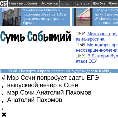
Главные события
Экономика
Спорт
Культура
Шоубиз
Желт
Минобороны заявило о
Склады "Почт
поражении объектов ТЭК и
могут быть пе
логистических центров на
Wildberries вм
Украине
сгоревших ха
Минтранс пред
13:19
авиакеросина
Минцифры пре
11:49
несовершеннолетни
В Екатеринбур
10:39
атаки ВСУ
|
08.08 Паспорта и права россиянам будут выдавать в МФЦ
#
Мэр Сочи попробует сдать ЕГЭ
,
выпускной вечер в Сочи
,
мэр Сочи Анатолий Пахомов
,
Анатолий Пахомов
,