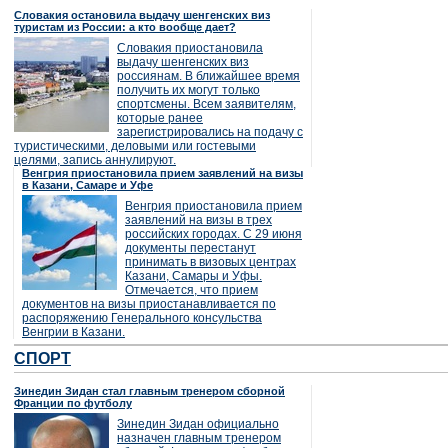
Словакия остановила выдачу шенгенских виз
туристам из России: а кто вообще дает?
Словакия приостановила
выдачу шенгенских виз
россиянам. В ближайшее время
получить их могут только
спортсмены. Всем заявителям,
которые ранее
зарегистрировались на подачу с
туристическими, деловыми или гостевыми
целями, запись аннулируют.
Венгрия приостановила прием заявлений на визы
в Казани, Самаре и Уфе
Венгрия приостановила прием
заявлений на визы в трех
российских городах. С 29 июня
документы перестанут
принимать в визовых центрах
Казани, Самары и Уфы.
Отмечается, что прием
документов на визы приостанавливается по
распоряжению Генерального консульства
Венгрии в Казани.
СПОРТ
Зинедин Зидан стал главным тренером сборной
Франции по футболу
Зинедин Зидан официально
назначен главным тренером