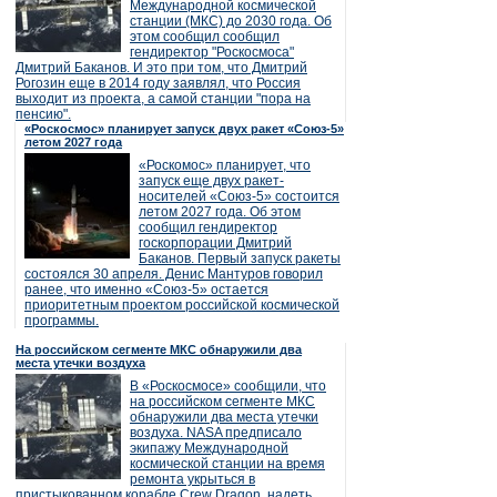
Международной космической
станции (МКС) до 2030 года. Об
этом сообщил сообщил
гендиректор "Роскосмоса"
Дмитрий Баканов. И это при том, что Дмитрий
Рогозин еще в 2014 году заявлял, что Россия
выходит из проекта, а самой станции "пора на
пенсию".
«Роскосмос» планирует запуск двух ракет «Союз-5»
летом 2027 года
«Роскомос» планирует, что
запуск еще двух ракет-
носителей «Союз-5» состоится
летом 2027 года. Об этом
сообщил гендиректор
госкорпорации Дмитрий
Баканов. Первый запуск ракеты
состоялся 30 апреля. Денис Мантуров говорил
ранее, что именно «Союз-5» остается
приоритетным проектом российской космической
программы.
На российском сегменте МКС обнаружили два
места утечки воздуха
В «Роскосмосе» сообщили, что
на российском сегменте МКС
обнаружили два места утечки
воздуха. NASA предписало
экипажу Международной
космической станции на время
ремонта укрыться в
пристыкованном корабле Crew Dragon, надеть