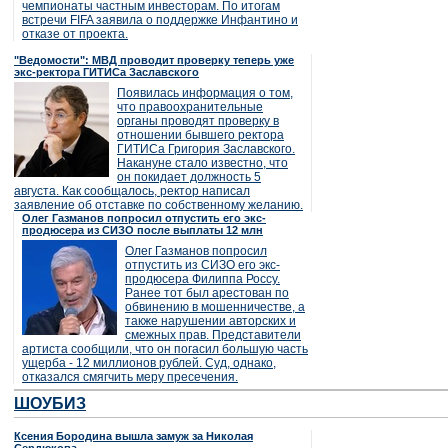
чемпионаты частным инвесторам. По итогам
встречи FIFA заявила о поддержке Инфантино и
отказе от проекта.
"Ведомости": МВД проводит проверку теперь уже
экс-ректора ГИТИСа Заславского
Появилась информация о том,
что правоохранительные
органы проводят проверку в
отношении бывшего ректора
ГИТИСа Григория Заславского.
Накануне стало известно, что
он покидает должность 5
августа. Как сообщалось, ректор написал
заявление об отставке по собственному желанию.
Олег Газманов попросил отпустить его экс-
продюсера из СИЗО после выплаты 12 млн
Олег Газманов попросил
отпустить из СИЗО его экс-
продюсера Филиппа Россу.
Ранее тот был арестован по
обвинению в мошенничестве, а
также нарушении авторских и
смежных прав. Представители
артиста сообщили, что он погасил большую часть
ущерба - 12 миллионов рублей. Суд, однако,
отказался смягчить меру пресечения.
ШОУБИЗ
Ксения Бородина вышла замуж за Николая