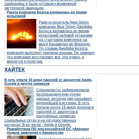
скафандры и были готовым к возможной
экстренной эвакуации.
Ракета компании Безоса взорвалась во время
испытаний
Ракета-носитель New Glenn
компании Blue Origin Джеффа
Безоса взорвалась во время
испытаний силовой установки
на стартовом комплексе на
мысе Канаверал во Флориде.
По словам Джеффа Безоса,
компания выясняет причины взрыва. Он заверил,
что компания восстановит все, что нужно, и
вернется к полетам.
ХАЙТЕК
В сеть утекли 16 млрд паролей от аккаунтов Apple,
Google и других сервисов
Специалисты зафиксировали
беспрецедентную утечку
данных, которую уже называют
крупнейшей в истории. В сеть
попали почти 16 млрд логинов и
паролей от аккаунтов в
популярных сервисах,
социальных сетях и на государственных
ресурсах. В их числе - Apple и Google.
Разработчики ПО для российской ОС «Аврора»
подали заявление о банкротстве