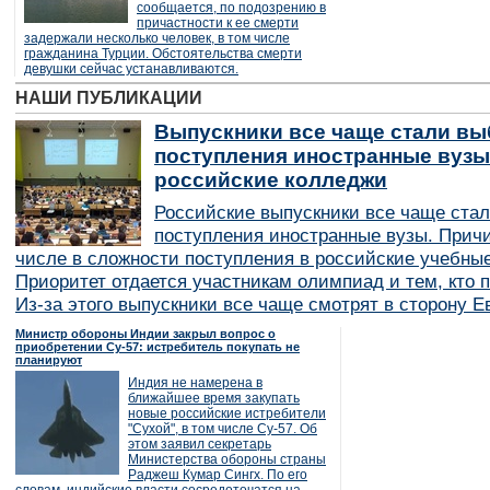
сообщается, по подозрению в
причастности к ее смерти
задержали несколько человек, в том числе
гражданина Турции. Обстоятельства смерти
девушки сейчас устанавливаются.
НАШИ ПУБЛИКАЦИИ
Выпускники все чаще стали вы
поступления иностранные вузы
российские колледжи
Российские выпускники все чаще ста
поступления иностранные вузы. Причи
числе в сложности поступления в российские учебные
Приоритет отдается участникам олимпиад и тем, кто п
Из-за этого выпускники все чаще смотрят в сторону Е
Министр обороны Индии закрыл вопрос о
приобретении Су-57: истребитель покупать не
планируют
Индия не намерена в
ближайшее время закупать
новые российские истребители
"Сухой", в том числе Су-57. Об
этом заявил секретарь
Министерства обороны страны
Раджеш Кумар Сингх. По его