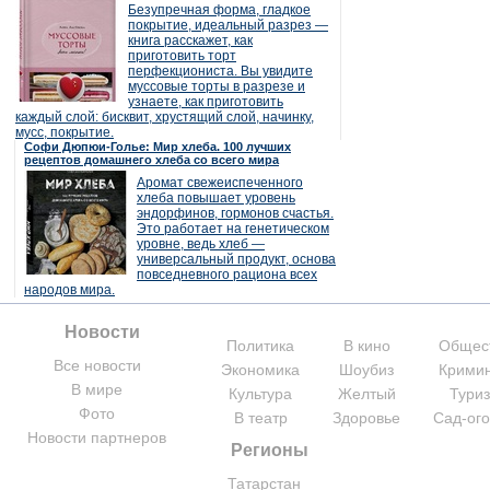
Безупречная форма, гладкое
покрытие, идеальный разрез —
книга расскажет, как
приготовить торт
перфекциониста. Вы увидите
муссовые торты в разрезе и
узнаете, как приготовить
каждый слой: бисквит, хрустящий слой, начинку,
мусс, покрытие.
Софи Дюпюи-Голье: Мир хлеба. 100 лучших
рецептов домашнего хлеба со всего мира
Аромат свежеиспеченного
хлеба повышает уровень
эндорфинов, гормонов счастья.
Это работает на генетическом
уровне, ведь хлеб —
универсальный продукт, основа
повседневного рациона всех
народов мира.
Новости
Политика
В кино
Общес
Все новости
Экономика
Шоубиз
Крими
В мире
Культура
Желтый
Тури
Фото
В театр
Здоровье
Сад-ог
Новости партнеров
Регионы
Татарстан