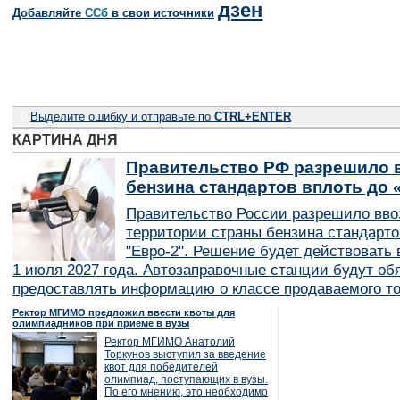
дзен
Добавляйте
CСб
в свои источники
0
Выделите ошибку и отправьте по
CTRL+ENTER
КАРТИНА ДНЯ
Правительство РФ разрешило в
бензина стандартов вплоть до 
Правительство России разрешило вво
территории страны бензина стандарто
"Евро-2". Решение будет действовать в
1 июля 2027 года. Автозаправочные станции будут об
предоставлять информацию о классе продаваемого то
Ректор МГИМО предложил ввести квоты для
олимпиадников при приеме в вузы
Ректор МГИМО Анатолий
Торкунов выступил за введение
квот для победителей
олимпиад, поступающих в вузы.
По его мнению, это необходимо