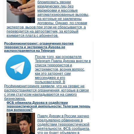
блокировать звонки
юридических лиц без
маркировки и массовые
автоматизированные вызовы,
на которые не заключены
договоры. Однако, по словам
экспертов, вызов при этом не сбрасывается, а
переводится на автоответчик, за который
взимается плата с абонентов.
Росфинмониторинг: ограничения против
террориста и экстремиста Дурова не
распространяются на Telegram
После того, как основателя
Telegram Павла Дурова внесли в
список террористов и
экстремистов, возник вопрос,
как это затронет сам
мессенджер и его
пользователей. В
Росфинмониторинге заявили, что на сервис не
распространяются ограничения, которые в связи
с этим статусом накладываются на самого
бизнесмена.
ФСБ обвинила Дурова в содействии
террористической деятельности: Телеграм теперь
под вопросом?
Павлу Дурову в России заочно
предъявлено обвинение в
содействии террористической
деятельности. ФСБ сообщила,
что он будет объявлен в