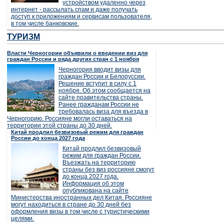
устройством удаленно через
интернет - рассылать спам и даже получать
доступ к приложениям и сервисам пользователя,
в том числе банковские.
ТУРИЗМ
Власти Черногории объявили о введении виз для
граждан России и ряда других стран с 1 ноября
Черногория вводит визы для
граждан России и Белоруссии.
Решение вступит в силу с 1
ноября. Об этом сообщается на
сайте правительства страны.
Ранее гражданам России не
требовалась виза для въезда в
Черногорию. Россияне могли оставаться на
территории этой страны до 30 дней.
Китай продлил безвизовый режим для граждан
России до конца 2027 года
Китай продлил безвизовый
режим для граждан России.
Въезжать на территорию
страны без виз россияне смогут
до конца 2027 года.
Информация об этом
опубликована на сайте
Министерства иностранных дел Китая. Россияне
могут находиться в стране до 30 дней без
оформления визы в том числе с туристическими
целями.