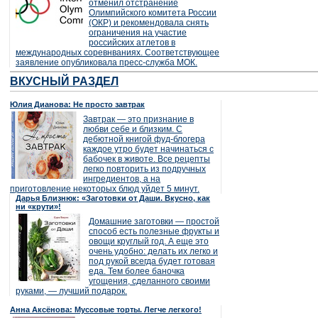
отменил отстранение
Олимпийского комитета России
(ОКР) и рекомендовала снять
ограничения на участие
российских атлетов в
международных соревнваниях. Соответствующее
заявление опубликовала пресс-служба МОК.
ВКУСНЫЙ РАЗДЕЛ
Юлия Дианова: Не просто завтрак
Завтрак — это признание в
любви себе и близким. С
дебютной книгой фуд-блогера
каждое утро будет начинаться с
бабочек в животе. Все рецепты
легко повторить из подручных
ингредиентов, а на
приготовление некоторых блюд уйдет 5 минут.
Дарья Близнюк: «Заготовки от Даши. Вкусно, как
ни «крути»!
Домашние заготовки — простой
способ есть полезные фрукты и
овощи круглый год. А еще это
очень удобно: делать их легко и
под рукой всегда будет готовая
еда. Тем более баночка
угощения, сделанного своими
руками, — лучший подарок.
Анна Аксёнова: Муссовые торты. Легче легкого!