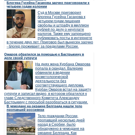
Блогера Гусейна Гасанова заочно приговорили к
четырем годам колонии
Суд в Москве приговорил
блогера Гусейна Гасанова к
четырем годам лишения
свободы и штрафу в миллион
рублей по делу о неуплате
налогов. Также ему запрещено
публиковать посты в интернете
в течение двух лет. Приговор был вынесен заочно
- блогер проживает за пределами России.
Омаров обратился за помощью к Бастрыкину в
деле своей супруги
На днях жена Курбана Омарова
попала в скандал. Валерию
обвинили в ведении
косметологической
деятельности без
соответствующего диплома.
Курбан Омаров встал на защиту
супруги и записал видео, в котором обратился к
главе Следственного Комитета Александру
Бастрыкину с просьбой разобраться в ситуации.
В чемодане на окраине Белграда нашли тело
пропавшей россиянки
Тело гражданки России,
пропавшей несколько дней
назад в Сербии, было
обнаружено в чемодане на
окраине Белграда. Как