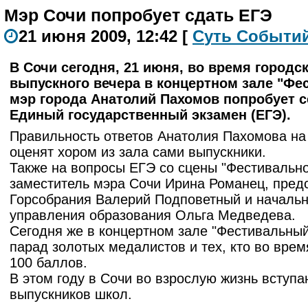
Мэр Сочи попробует сдать ЕГЭ
21 июня 2009, 12:42
[
С
уть
С
о
б
ыти
В Сочи сегодня, 21 июня, во время городс
выпускного вечера в концертном зале "Ф
мэр города Анатолий Пахомов попробует с
Единый государственный экзамен (ЕГЭ).
Правильность ответов Анатолия Пахомова на
оценят хором из зала сами выпускники.
Также на вопросы ЕГЭ со сцены "Фестивально
заместитель мэра Сочи Ирина Романец, пред
Горсобрания Валерий Подповетный и начальн
управления образования Ольга Медведева.
Сегодня же в концертном зале "Фестивальный
парад золотых медалистов и тех, кто во вре
100 баллов.
В этом году в Сочи во взрослую жизнь вступа
выпускников школ.