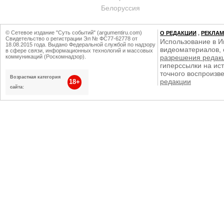
Белоруссия
© Сетевое издание "Суть событий" (argumentiru.com)
О РЕДАКЦИИ
,
РЕКЛА
Свидетельство о регистрации Эл № ФС77-62778 от
Использование в И
18.08.2015 года. Выдано Федеральной службой по надзору
видеоматериалов, 
в сфере связи, информационных технологий и массовых
коммуникаций (Роскомнадзор).
разрешения редак
гиперссылки на ист
точного воспроизв
Возрастная категория
редакции
18+
сайта: