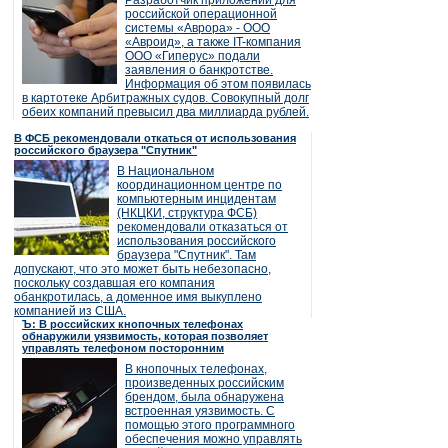
Разработчик приложений для
российской операционной
системы «Аврора» - ООО
«Авроид», а также IT-компания
ООО «Гиперус» подали
заявления о банкротстве.
Информация об этом появилась
в картотеке Арбитражных судов. Совокупный долг
обеих компаний превысил два миллиарда рублей.
В ФСБ рекомендовали откаться от использования
российского браузера "Спутник"
В Национальном
координационном центре по
компьютерным инцидентам
(НКЦКИ, структура ФСБ)
рекомендовали отказаться от
использования российского
браузера "Спутник". Там
допускают, что это может быть небезопасно,
поскольку создавшая его компания
обанкротилась, а доменное имя выкуплено
компанией из США.
Ъ: В российских кнопочных телефонах
обнаружили уязвимость, которая позволяет
управлять телефоном посторонним
В кнопочных телефонах,
произведенных российским
брендом, была обнаружена
встроенная уязвимость. С
помощью этого программного
обеспечения можно управлять