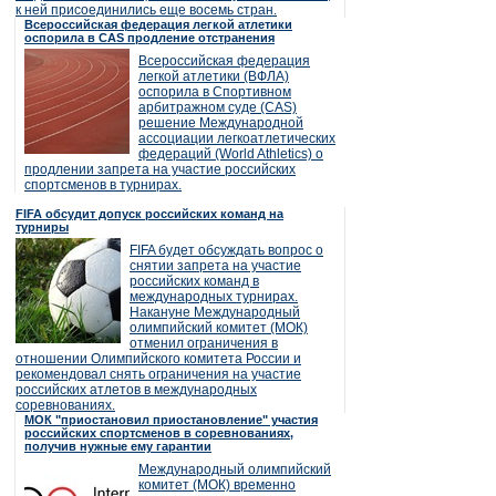
к ней присоединились еще восемь стран.
Всероссийская федерация легкой атлетики
оспорила в CAS продление отстранения
Всероссийская федерация
легкой атлетики (ВФЛА)
оспорила в Спортивном
арбитражном суде (CAS)
решение Международной
ассоциации легкоатлетических
федераций (World Athletics) о
продлении запрета на участие российских
спортсменов в турнирах.
FIFA обсудит допуск российских команд на
турниры
FIFA будет обсуждать вопрос о
снятии запрета на участие
российских команд в
международных турнирах.
Накануне Международный
олимпийский комитет (МОК)
отменил ограничения в
отношении Олимпийского комитета России и
рекомендовал снять ограничения на участие
российских атлетов в международных
соревнованиях.
МОК "приостановил приостановление" участия
российских спортсменов в соревнованиях,
получив нужные ему гарантии
Международный олимпийский
комитет (МОК) временно