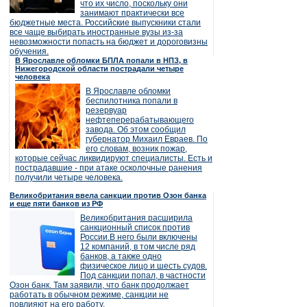
что их число, поскольку они
занимают практически все
бюджетные места. Российские выпускники стали
все чаще выбирать иностранные вузы из-за
невозможности попасть на бюджет и дороговизны
обучения.
В Ярославле обломки БПЛА попали в НПЗ, в
Нижегородской области пострадали четыре
человека
В Ярославле обломки
беспилотника попали в
резервуар
нефтеперерабатывающего
завода. Об этом сообщил
губернатор Михаил Евраев. По
его словам, возник пожар,
которые сейчас ликвидируют специалисты. Есть и
пострадавшие - при атаке осколочные ранения
получили четыре человека.
Великобритания ввела санкции против Озон банка
и еще пяти банков из РФ
Великобритания расширила
санкционный список против
России.В него были включены
12 компаний, в том числе ряд
банков, а также одно
физическое лицо и шесть судов.
Под санкции попал, в частности
Озон банк. Там заявили, что банк продолжает
работать в обычном режиме, санкции не
повлияют на его работу.