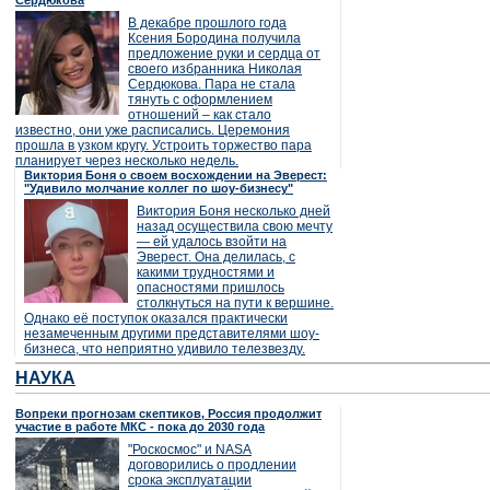
Сердюкова
В декабре прошлого года
Ксения Бородина получила
предложение руки и сердца от
своего избранника Николая
Сердюкова. Пара не стала
тянуть с оформлением
отношений – как стало
известно, они уже расписались. Церемония
прошла в узком кругу. Устроить торжество пара
планирует через несколько недель.
Виктория Боня о своем восхождении на Эверест:
"Удивило молчание коллег по шоу-бизнесу"
Виктория Боня несколько дней
назад осуществила свою мечту
— ей удалось взойти на
Эверест. Она делилась, с
какими трудностями и
опасностями пришлось
столкнуться на пути к вершине.
Однако её поступок оказался практически
незамеченным другими представителями шоу-
бизнеса, что неприятно удивило телезвезду.
НАУКА
Вопреки прогнозам скептиков, Россия продолжит
участие в работе МКС - пока до 2030 года
"Роскосмос" и NASA
договорились о продлении
срока эксплуатации