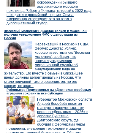
освобождении бывшего
американского морского
пехотинца Роберта Гилмана, который с 2022 года
находится в российской тюрьме. Семья
американца утверждает, что он впал в
диссоциативный ступор.
«Веселый молочник» Джастас Уолкер в ужасе - он
получил уведомление ФМС о депортации из
России
Переехавший в Россию из США
фермер Джастас Уолкер,
хорошо известный как "Веселый
молочник", сообщил, что
получил уведомление
миграционной службы об
аннулировании вида на
жительство. Его вместе с семьей в ближайшее
время должны депортировать из России. Что
стало причиной такого решения, он, по его
словам, не знает.
Губернатор Подмосковья на «Дне поля» пообещал
аграриям сохранить все субсидии
Губернатор Московской области
Андрей Воробьёв посетил
главную аграрную выставку
региона «День поля – 2026» в
деревне Бунятино
Дмитровского округа, где
обсудил с фермерами меры
поддержки, внедрение технологий и задачи
продовольственной безопасности. Об этом