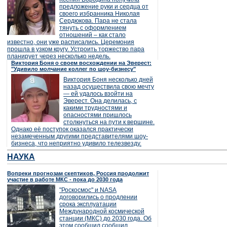
предложение руки и сердца от
своего избранника Николая
Сердюкова. Пара не стала
тянуть с оформлением
отношений – как стало
известно, они уже расписались. Церемония
прошла в узком кругу. Устроить торжество пара
планирует через несколько недель.
Виктория Боня о своем восхождении на Эверест:
"Удивило молчание коллег по шоу-бизнесу"
Виктория Боня несколько дней
назад осуществила свою мечту
— ей удалось взойти на
Эверест. Она делилась, с
какими трудностями и
опасностями пришлось
столкнуться на пути к вершине.
Однако её поступок оказался практически
незамеченным другими представителями шоу-
бизнеса, что неприятно удивило телезвезду.
НАУКА
Вопреки прогнозам скептиков, Россия продолжит
участие в работе МКС - пока до 2030 года
"Роскосмос" и NASA
договорились о продлении
срока эксплуатации
Международной космической
станции (МКС) до 2030 года. Об
этом сообщил сообщил