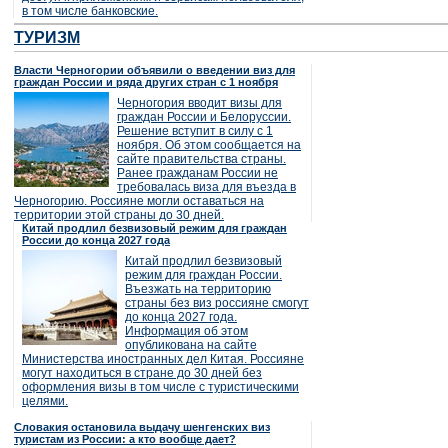
в том числе банковские.
ТУРИЗМ
Власти Черногории объявили о введении виз для
граждан России и ряда других стран с 1 ноября
Черногория вводит визы для
граждан России и Белоруссии.
Решение вступит в силу с 1
ноября. Об этом сообщается на
сайте правительства страны.
Ранее гражданам России не
требовалась виза для въезда в
Черногорию. Россияне могли оставаться на
территории этой страны до 30 дней.
Китай продлил безвизовый режим для граждан
России до конца 2027 года
Китай продлил безвизовый
режим для граждан России.
Въезжать на территорию
страны без виз россияне смогут
до конца 2027 года.
Информация об этом
опубликована на сайте
Министерства иностранных дел Китая. Россияне
могут находиться в стране до 30 дней без
оформления визы в том числе с туристическими
целями.
Словакия остановила выдачу шенгенских виз
туристам из России: а кто вообще дает?