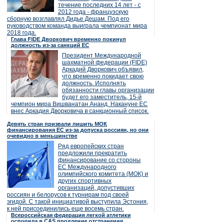
течение последних 14 лет - с
2012 года - французскую
сборную возглавлял Дидье Дешам. Под его
руководством команда выиграла чемпионат мира
2018 года.
Глава FIDE Дворкович временно покинул
должность из-за санкций ЕС
Президент Международной
шахматной федерации (FIDE)
Аркадий Дворкович объявил,
что временно покидает свою
должность. Исполнять
обязанности главы организации
будет его заместитель, 15-й
чемпион мира Вишванатан Ананд. Накануне ЕС
внес Аркадия Дворковича в санкционный список.
Девять стран призвали лишить МОК
финансирования ЕС из-за допуска россиян, но они
очевидно в меньшинстве
Ряд европейских стран
предложили прекратить
финансирование со стороны
ЕС Международного
олимпийского комитета (МОК) и
других спортивных
организаций, допустивших
россиян и белорусов к турнирам под своей
эгидой. С такой инициативой выступила Эстония,
к ней присоединились еще восемь стран.
Всероссийская федерация легкой атлетики
оспорила в CAS продление отстранения