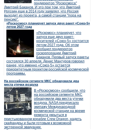
гендиректор "Роскосмоса"
Дмитрий Баканов. И это при том, что Дмитрий
Рогозин еще в 2014 году заявлял, что Россия
выходит из проекта, а самой станции "пора на
пенсию".
«Роскосмос» планирует запуск двух ракет «Союз-5»
летом 2027 года
«Роскомос» планирует, что
запуск еще двух ракет-
носителей «Союз-5» состоится
летом 2027 года. Об этом
сообщил гендиректор
госкорпорации Дмитрий
Баканов. Первый запуск ракеты
состоялся 30 апреля. Денис Мантуров говорил
ранее, что именно «Союз-5» остается
приоритетным проектом российской космической
программы.
На российском сегменте МКС обнаружили два
места утечки воздуха
В «Роскосмосе» сообщили, что
на российском сегменте МКС
обнаружили два места утечки
воздуха. NASA предписало
экипажу Международной
космической станции на время
ремонта укрыться в
пристыкованном корабле Crew Dragon, надеть
скафандры и были готовым к возможной
экстренной эвакуации.