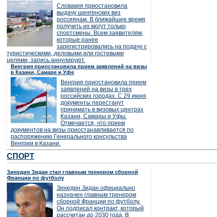
Словакия приостановила
выдачу шенгенских виз
россиянам. В ближайшее время
получить их могут только
спортсмены. Всем заявителям,
которые ранее
зарегистрировались на подачу с
туристическими, деловыми или гостевыми
целями, запись аннулируют.
Венгрия приостановила прием заявлений на визы
в Казани, Самаре и Уфе
Венгрия приостановила прием
заявлений на визы в трех
российских городах. С 29 июня
документы перестанут
принимать в визовых центрах
Казани, Самары и Уфы.
Отмечается, что прием
документов на визы приостанавливается по
распоряжению Генерального консульства
Венгрии в Казани.
СПОРТ
Зинедин Зидан стал главным тренером сборной
Франции по футболу
Зинедин Зидан официально
назначен главным тренером
сборной Франции по футболу.
Он подписал контракт, который
рассчитан до 2030 года. В