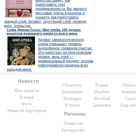
книга расскажет, как
приготовить торт
перфекциониста. Вы увидите
муссовые торты в разрезе и
узнаете, как приготовить
каждый слой: бисквит, хрустящий слой, начинку,
мусс, покрытие.
Софи Дюпюи-Голье: Мир хлеба. 100 лучших
рецептов домашнего хлеба со всего мира
Аромат свежеиспеченного
хлеба повышает уровень
эндорфинов, гормонов счастья.
Это работает на генетическом
уровне, ведь хлеб —
универсальный продукт, основа
повседневного рациона всех
народов мира.
Новости
Политика
В кино
Общес
Все новости
Экономика
Шоубиз
Крими
В мире
Культура
Желтый
Тури
Фото
В театр
Здоровье
Сад-ог
Новости партнеров
Регионы
Татарстан
Белоруссия