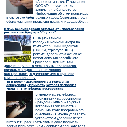
«Авроид», а также IT-компания
ООО «Гиперус» подали
заявления о банкротстве.
Информация об этом появилась
в картотеке Арбитражных судов. Совокупный долг
обеих компаний превысил два миллиарда рублей.
В ФСБ рекомендовали откаться от использования
российского браузера "Спутник"
В Национальном
координационном центре по
компьютерным инцидентам
(НКЦКИ, структура ФСБ)
рекомендовали отказаться от
использования российского
браузера "Спутник". Там
допускают, что это может быть небезопасно,
поскольку создавшая его компания
обанкротилась, а доменное имя выкуплено
компанией из США.
Ъ: В российских кнопочных телефонах
обнаружили уязвимость, которая позволяет
управлять телефоном посторонним
В кнопочных телефонах,
произведенных российским
брендом, была обнаружена
встроенная уязвимость. С
помощью этого программного
обеспечения можно управлять
устройством удаленно через
интернет - рассылать спам и даже получать
доступ к приложениям и сервисам пользователя,