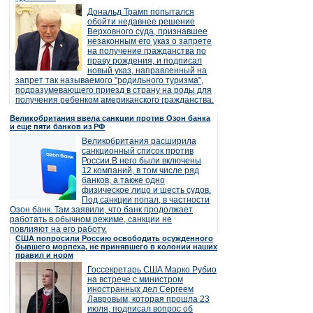
Дональд Трамп попытался
обойти недавнее решение
Верховного суда, признавшее
незаконным его указ о запрете
на получение гражданства по
праву рождения, и подписал
новый указ, направленный на
запрет так называемого "родильного туризма",
подразумевающего приезд в страну на роды для
получения ребенком американского гражданства.
Великобритания ввела санкции против Озон банка
и еще пяти банков из РФ
Великобритания расширила
санкционный список против
России.В него были включены
12 компаний, в том числе ряд
банков, а также одно
физическое лицо и шесть судов.
Под санкции попал, в частности
Озон банк. Там заявили, что банк продолжает
работать в обычном режиме, санкции не
повлияют на его работу.
США попросили Россию освободить осужденного
бывшего морпеха, не принявшего в колонии наших
правил и норм
Госсекретарь США Марко Рубио
на встрече с министром
иностранных дел Сергеем
Лавровым, которая прошла 23
июля, подписал вопрос об