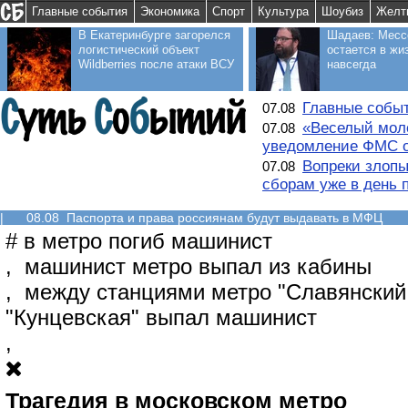
Главные события
Экономика
Спорт
Культура
Шоубиз
Желт
В Екатеринбурге загорелся
Шадаев: Месс
логистический объект
остается в жи
Wildberries после атаки ВСУ
навсегда
Главные событ
07.08
«Веселый моло
07.08
уведомление ФМС о
Вопреки злопы
07.08
сборам уже в день 
|
08.08 Паспорта и права россиянам будут выдавать в МФЦ
#
в метро погиб машинист
,
машинист метро выпал из кабины
,
между станциями метро "Славянский
"Кунцевская" выпал машинист
,
Трагедия в московском метро