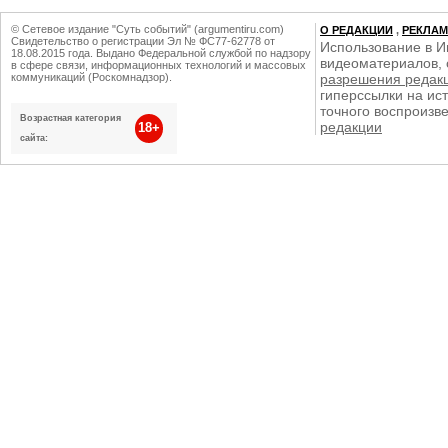
© Сетевое издание "Суть событий" (argumentiru.com)
О РЕДАКЦИИ
,
РЕКЛА
Свидетельство о регистрации Эл № ФС77-62778 от
Использование в И
18.08.2015 года. Выдано Федеральной службой по надзору
видеоматериалов, 
в сфере связи, информационных технологий и массовых
коммуникаций (Роскомнадзор).
разрешения редак
гиперссылки на ист
точного воспроизв
Возрастная категория
редакции
18+
сайта: