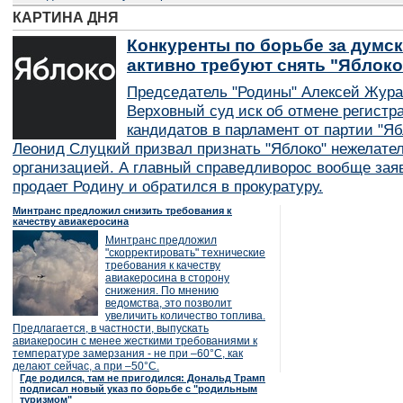
КАРТИНА ДНЯ
Конкуренты по борьбе за думск
активно требуют снять "Яблок
Председатель "Родины" Алексей Жура
Верховный суд иск об отмене регистр
кандидатов в парламент от партии "Я
Леонид Слуцкий призвал признать "Яблоко" нежелате
организацией. А главный справедливорос вообще заяв
продает Родину и обратился в прокуратуру.
Минтранс предложил снизить требования к
качеству авиакеросина
Минтранс предложил
"скорректировать" технические
требования к качеству
авиакеросина в сторону
снижения. По мнению
ведомства, это позволит
увеличить количество топлива.
Предлагается, в частности, выпускать
авиакеросин с менее жесткими требованиями к
температуре замерзания - не при –60°C, как
делают сейчас, а при –50°C.
Где родился, там не пригодился: Дональд Трамп
подписал новый указ по борьбе с "родильным
туризмом"