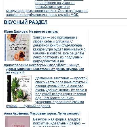
ограничения на участие
российских атлетов в
международных соревнваниях. Соответствующее
заявление опубликовала пресс-служба МОК.
ВКУСНЫЙ РАЗДЕЛ
Юлия Дианова: Не просто завтрак
Завтрак — это признание в
любви себе и близким. С
дебютной книгой фуд-блогера
каждое утро будет начинаться с
бабочек в животе. Все рецепты
легко повторить из подручных
ингредиентов, а на
приготовление некоторых блюд уйдет 5 минут.
Дарья Близнюк: «Заготовки от Даши. Вкусно, как
ни «крути»!
Домашние заготовки — простой
способ есть полезные фрукты и
овощи круглый год. А еще это
очень удобно: делать их легко и
под рукой всегда будет готовая
еда. Тем более баночка
угощения, сделанного своими
руками, — лучший подарок.
Анна Аксёнова: Муссовые торты. Легче легкого!
Безупречная форма, гладкое
покрытие, идеальный разрез —