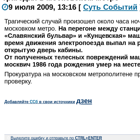
9 июля 2009, 13:16
[
С
уть
С
о
б
ытий
Трагический случай произошел около часа но
московком метро.
На перегоне между станц
«Славянский бульвар» и «Кунцевская» ма
время движения электропоезда выпал на 
открытую дверь кабины.
От полученных телесных повреждений ма
москвич 1986 года рождения умер на месте
Прокуратура на московском метрополитене п
проверку.
дзен
Добавляйте
CСб
в свои источники
0
Выделите ошибку и отправьте по
CTRL+ENTER