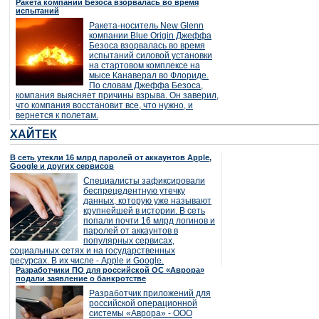
Ракета компании Безоса взорвалась во время
испытаний
Ракета-носитель New Glenn
компании Blue Origin Джеффа
Безоса взорвалась во время
испытаний силовой установки
на стартовом комплексе на
мысе Канаверал во Флориде.
По словам Джеффа Безоса,
компания выясняет причины взрыва. Он заверил,
что компания восстановит все, что нужно, и
вернется к полетам.
ХАЙТЕК
В сеть утекли 16 млрд паролей от аккаунтов Apple,
Google и других сервисов
Специалисты зафиксировали
беспрецедентную утечку
данных, которую уже называют
крупнейшей в истории. В сеть
попали почти 16 млрд логинов и
паролей от аккаунтов в
популярных сервисах,
социальных сетях и на государственных
ресурсах. В их числе - Apple и Google.
Разработчики ПО для российской ОС «Аврора»
подали заявление о банкротстве
Разработчик приложений для
российской операционной
системы «Аврора» - ООО