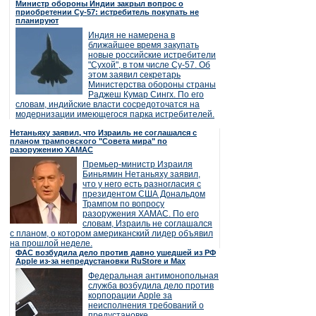
Министр обороны Индии закрыл вопрос о
приобретении Су-57: истребитель покупать не
планируют
Индия не намерена в
ближайшее время закупать
новые российские истребители
"Сухой", в том числе Су-57. Об
этом заявил секретарь
Министерства обороны страны
Раджеш Кумар Сингх. По его
словам, индийские власти сосредоточатся на
модернизации имеющегося парка истребителей.
Нетаньяху заявил, что Израиль не соглашался с
планом трамповского "Совета мира" по
разоружению ХАМАС
Премьер-министр Израиля
Биньямин Нетаньяху заявил,
что у него есть разногласия с
президентом США Дональдом
Трампом по вопросу
разоружения ХАМАС. По его
словам, Израиль не соглашался
с планом, о котором американский лидер объявил
на прошлой неделе.
ФАС возбудила дело против давно ушедшей из РФ
Apple из-за непредустановки RuStore и Max
Федеральная антимонопольная
служба возбудила дело против
корпорации Apple за
неисполнения требований о
предустановке