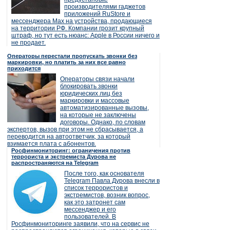
производителями гаджетов
приложений RuStore и
мессенджера Max на устройства, продающиеся
на территории РФ. Компании грозит крупный
штраф, но тут есть нюанс: Apple в России ничего и
не продает.
Операторы перестали пропускать звонки без
маркировки, но платить за них все равно
приходится
Операторы связи начали
блокировать звонки
юридических лиц без
маркировки и массовые
автоматизированные вызовы,
на которые не заключены
договоры. Однако, по словам
экспертов, вызов при этом не сбрасывается, а
переводится на автоответчик, за который
взимается плата с абонентов.
Росфинмониторинг: ограничения против
террориста и экстремиста Дурова не
распространяются на Telegram
После того, как основателя
Telegram Павла Дурова внесли в
список террористов и
экстремистов, возник вопрос,
как это затронет сам
мессенджер и его
пользователей. В
Росфинмониторинге заявили, что на сервис не