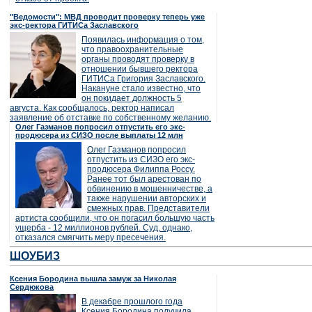
"Ведомости": МВД проводит проверку теперь уже
экс-ректора ГИТИСа Заславского
Появилась информация о том,
что правоохранительные
органы проводят проверку в
отношении бывшего ректора
ГИТИСа Григория Заславского.
Накануне стало известно, что
он покидает должность 5
августа. Как сообщалось, ректор написал
заявление об отставке по собственному желанию.
Олег Газманов попросил отпустить его экс-
продюсера из СИЗО после выплаты 12 млн
Олег Газманов попросил
отпустить из СИЗО его экс-
продюсера Филиппа Россу.
Ранее тот был арестован по
обвинению в мошенничестве, а
также нарушении авторских и
смежных прав. Представители
артиста сообщили, что он погасил большую часть
ущерба - 12 миллионов рублей. Суд, однако,
отказался смягчить меру пресечения.
ШОУБИЗ
Ксения Бородина вышла замуж за Николая
Сердюкова
В декабре прошлого года
Ксения Бородина получила