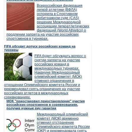
Всероссийская федерация
легкой атлетики (ВФЛА)
оспорила в Спортивном
арбитражном суде (CAS)
решение Международной
ассоциации легкоатлетических
федераций (World Athletics) о
продлении запрета на участие российских
спортсменов в турнирах.
FIFA обсудит допуск российских команд на
турниры
FIFA будет обсуждать вопрос о
снятии запрета на участие
российских команд в
международных турнирах.
Накануне Международный
олимпийский комитет (МОК)
отменил ограничения в
отношении Олимпийского комитета России и
рекомендовал снять ограничения на участие
российских атлетов в международных
соревнованиях.
МОК "приостановил приостановление" участия
российских спортсменов в соревнованиях,
получив нужные ему гарантии
Международный олимпийский
комитет (МОК) временно
отменил отстранение
Олимпийского комитета России
(ОКР) и рекомендовала снять