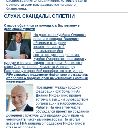
распространяются ограничения, которые в связи
с этим статусом накладываются на самого
бизнесмена.
СЛУХИ, СКАНДАЛЫ, СПЛЕТНИ
Омаров обратился за помощью к Бастрыкину в
деле своей супруги
На днях жена Курбана Омарова
попала в скандал. Валерию
обвинили в ведении
косметологической
деятельности без
соответствующего диплома.
Курбан Омаров встал на защиту
супруги и записал видео, в котором обратился к
главе Следственного Комитета Александру
Бастрыкину с просьбой разобраться в ситуации.
FIFA заявила о поддержке Инфантино и отказалась
от проекта о продаже прав на чемпионаты частным
инвесторам
Президент Международной
федерации футбола (FIFA)
Джанни Инфантино провел
встречу с высшим руководством
организации в марокканском
Рабате. На ней в том числе
обсуждался проект по созданию
дочерней структуры для продажи доли прав на
чемпионаты частным инвесторам. По итогам
встречи FIFA заявила о поддержке Инфантино и
отказе от проекта.