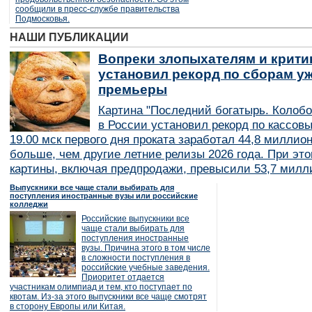
сообщили в пресс-службе правительства
Подмосковья.
НАШИ ПУБЛИКАЦИИ
Вопреки злопыхателям и крити
установил рекорд по сборам уж
премьеры
Картина "Последний богатырь. Колобо
в России установил рекорд по кассов
19.00 мск первого дня проката заработал 44,8 миллио
больше, чем другие летние релизы 2026 года. При эт
картины, включая предпродажи, превысили 53,7 милл
Выпускники все чаще стали выбирать для
поступления иностранные вузы или российские
колледжи
Российские выпускники все
чаще стали выбирать для
поступления иностранные
вузы. Причина этого в том числе
в сложности поступления в
российские учебные заведения.
Приоритет отдается
участникам олимпиад и тем, кто поступает по
квотам. Из-за этого выпускники все чаще смотрят
в сторону Европы или Китая.