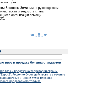
сформаторов.
сии Виктором Зиминым, с руководством
инистерств и ведомств глава
ающиеся организации помощи
ГЭС.
R
ло ввоз и продажу бензина стандартов
ло ввоз и продажу на территории страны
"Евро-2". Решение будет действовать в течение
втозаправочные станции будут обязаны
лассе продаваемого топлива.