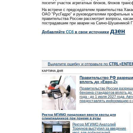
посетит участок агрегатных блоков, блоков тран
На встрече с председателем правительства Хака
ОАО "РусГидро" и руководителями профильных м
правительства России рассмотрит вопросы, кас
пострадавшим при аварии на Саяно-Шушенмкой 
дзен
Добавляйте
CСб
в свои источники
0
Выделите ошибку и отправьте по
CTRL+ENTE
КАРТИНА ДНЯ
Правительство РФ разреши
вплоть до «Евро-2»
Правительство России разреши
бензина стандартов вплоть до 
года - до 1 июля 2027 года. А
предоставлять информацию о к
Ректор МГИМО предложил ввести квоты для
олимпиадников при приеме в вузы
Ректор МГИМО Анатолий
Торкунов выступил за введение
квот для победителей