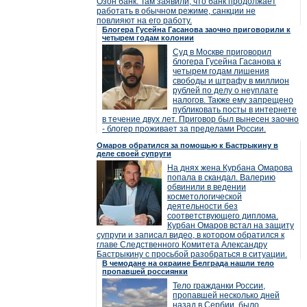
Озон банк. Там заявили, что банк продолжает
работать в обычном режиме, санкции не
повлияют на его работу.
Блогера Гусейна Гасанова заочно приговорили к
четырем годам колонии
Суд в Москве приговорил
блогера Гусейна Гасанова к
четырем годам лишения
свободы и штрафу в миллион
рублей по делу о неуплате
налогов. Также ему запрещено
публиковать посты в интернете
в течение двух лет. Приговор был вынесен заочно
- блогер проживает за пределами России.
Омаров обратился за помощью к Бастрыкину в
деле своей супруги
На днях жена Курбана Омарова
попала в скандал. Валерию
обвинили в ведении
косметологической
деятельности без
соответствующего диплома.
Курбан Омаров встал на защиту
супруги и записал видео, в котором обратился к
главе Следственного Комитета Александру
Бастрыкину с просьбой разобраться в ситуации.
В чемодане на окраине Белграда нашли тело
пропавшей россиянки
Тело гражданки России,
пропавшей несколько дней
назад в Сербии, было