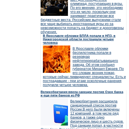
олимпиад, поступающих в вузы.
По его мнению, это необходимо
что их число, поскольку они
занимают практически все
бюджетные места. Российские выпускники стали
все чаще выбирать иностранные вузы из-за
невозможности попасть на бюджет и дороговизны
обучения.
В Ярославле обломки БПЛА попали в НПЗ, в
Нижегородской области пострадали четыре
человека
В Ярославле обломки
беспилотника попали в
резервуар
нефтеперерабатывающего
завода. Об этом сообщил
губернатор Михаил Евраев. По
его словам, возник пожар,
которые сейчас ликвидируют специалисты. Есть и
пострадавшие - при атаке осколочные ранения
получили четыре человека.
Великобритания ввела санкции против Озон банка
и еще пяти банков из РФ
Великобритания расширила
санкционный список против
России.В него были включены
12 компаний, в том числе ряд
банков, а также одно
физическое лицо и шесть судов.
Под санкции попал, в частности