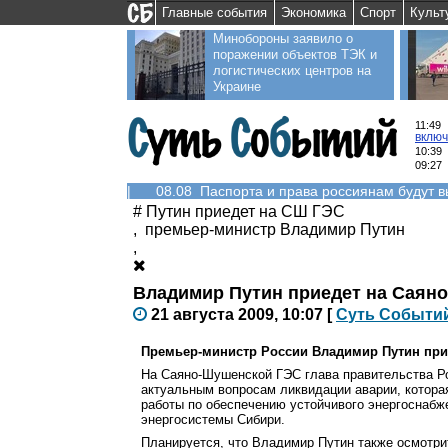
Главные события
Экономика
Спорт
Культ
Минобороны заявило о
поражении объектов ТЭК и
логистических центров на
Украине
11:49
включ
10:39
09:27
|
08.08 Паспорта и права россиянам будут 
#
Путин приедет на СШ ГЭС
,
премьер-министр Владимир Путин
,
Владимир Путин приедет на Саян
21 августа 2009, 10:07
[
С
уть
С
о
б
ыти
Премьер-министр России Владимир Путин при
На Саяно-Шушенской ГЭС глава правительства Р
актуальным вопросам ликвидации аварии, которая
работы по обеспечению устойчивого энергоснабж
энергосистемы Сибири.
Планируется, что Владимир Путин также осмотри