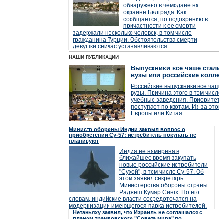
обнаружено в чемодане на
окраине Белграда. Как
сообщается, по подозрению в
причастности к ее смерти
задержали несколько человек, в том числе
гражданина Турции. Обстоятельства смерти
девушки сейчас устанавливаются.
НАШИ ПУБЛИКАЦИИ
Выпускники все чаще стал
вузы или российские колл
Российские выпускники все ча
вузы. Причина этого в том чис
учебные заведения. Приоритет
поступает по квотам. Из-за это
Европы или Китая.
Министр обороны Индии закрыл вопрос о
приобретении Су-57: истребитель покупать не
планируют
Индия не намерена в
ближайшее время закупать
новые российские истребители
"Сухой", в том числе Су-57. Об
этом заявил секретарь
Министерства обороны страны
Раджеш Кумар Сингх. По его
словам, индийские власти сосредоточатся на
модернизации имеющегося парка истребителей.
Нетаньяху заявил, что Израиль не соглашался с
планом трамповского "Совета мира" по