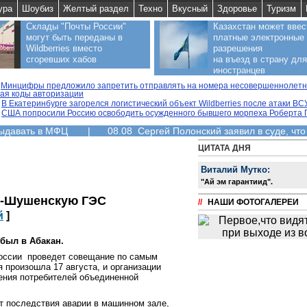
ура
Шоубиз
Желтый раздел
Техно
Вкусный
Здоровье
Туризм
Склады "Почты России"
Казахстан может ввес
могут быть переданы в
платные электронные
Wildberries вместо
разрешения
сгоревших хабов
на въезд в страну для
иностранцев
Минцифры предложило запретить отправлять на номера несовершеннолетни
ая коды авторизации
В Екатеринбурге загорелся логистический объект Wildberries после атаки ВС
США попросили Россию освободить осужденного бывшего морпеха Роберта 
выдавать в МФЦ
|
08.08 Сергей Полонский заявил в суде, что
ЦИТАТА ДНЯ
Виталий Мутко:
"Aй эм гарантиид".
о-Шушенскую ГЭС
//
НАШИ ФОТОГАЛЕРЕИ
й
]
был в Абакан.
оссии проведет совещание по самым
 произошла 17 августа, и организации
ения потребителей объединенной
т последствия аварии в машинном зале,