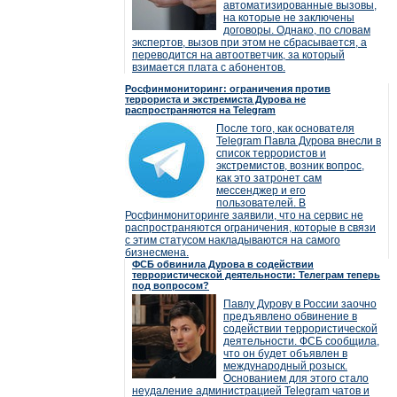
автоматизированные вызовы,
на которые не заключены
договоры. Однако, по словам
экспертов, вызов при этом не сбрасывается, а
переводится на автоответчик, за который
взимается плата с абонентов.
Росфинмониторинг: ограничения против
террориста и экстремиста Дурова не
распространяются на Telegram
После того, как основателя
Telegram Павла Дурова внесли в
список террористов и
экстремистов, возник вопрос,
как это затронет сам
мессенджер и его
пользователей. В
Росфинмониторинге заявили, что на сервис не
распространяются ограничения, которые в связи
с этим статусом накладываются на самого
бизнесмена.
ФСБ обвинила Дурова в содействии
террористической деятельности: Телеграм теперь
под вопросом?
Павлу Дурову в России заочно
предъявлено обвинение в
содействии террористической
деятельности. ФСБ сообщила,
что он будет объявлен в
международный розыск.
Основанием для этого стало
неудаление администрацией Telegram чатов и