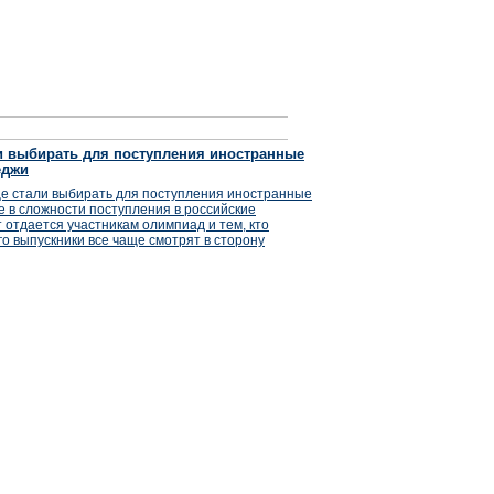
и выбирать для поступления иностранные
еджи
ще стали выбирать для поступления иностранные
ле в сложности поступления в российские
 отдается участникам олимпиад и тем, кто
го выпускники все чаще смотрят в сторону