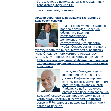
ботов, которые используются для координации
терактов и диверсий в РФ.
СЛУХИ, СКАНДАЛЫ, СПЛЕТНИ
Омаров обратился за помощью к Бастрыкину в
деле своей супруги
На днях жена Курбана Омарова
попала в скандал. Валерию
обвинили в ведении
косметологической
деятельности без
соответствующего диплома.
Курбан Омаров встал на защиту
супруги и записал видео, в котором обратился к
главе Следственного Комитета Александру
Бастрыкину с просьбой разобраться в ситуации.
FIFA заявила о поддержке Инфантино и отказалась
от проекта о продаже прав на чемпионаты частным
инвесторам
Президент Международной
федерации футбола (FIFA)
Джанни Инфантино провел
встречу с высшим руководством
организации в марокканском
Рабате. На ней в том числе
обсуждался проект по созданию
дочерней структуры для продажи доли прав на
чемпионаты частным инвесторам. По итогам
встречи FIFA заявила о поддержке Инфантино и
отказе от проекта.