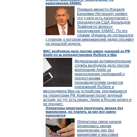
разоружению ХАМАС
Премьер-министр Израиля
Биньямин Нетаньяху заявил,
что у него есть разногласия с
президентом США Дональдом
Трампом по вопросу
разоружения ХАМАС. По его
словам, Израиль не соглашался
с планом, о котором американский лидер объявил
на прошлой неделе.
ФАС возбудила дело против давно ушедшей из РФ
Apple из-за непредустановки RuStore и Max
Федеральная антимонопольная
служба возбудила дело против
корпорации Apple за
неисполнения требований о
предустановке
производителями гаджетов
приложений RuStore и
мессенджера Max на устройства, продающиеся
на территории РФ. Компании грозит крупный
штраф, но тут есть нюанс: Apple в России ничего и
не продает.
Операторы перестали пропускать звонки без
маркировки, но платить за них все равно
приходится
Операторы связи начали
блокировать звонки
юридических лиц без
маркировки и массовые