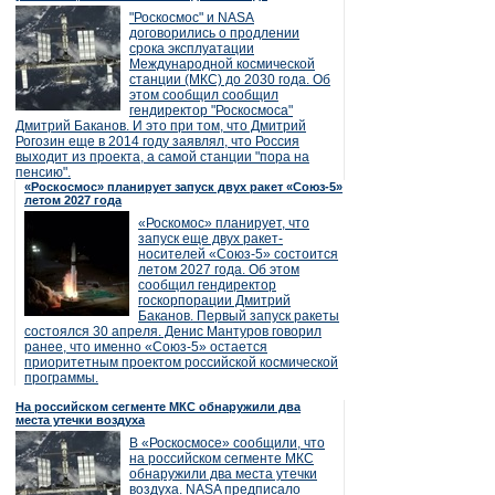
"Роскосмос" и NASA
договорились о продлении
срока эксплуатации
Международной космической
станции (МКС) до 2030 года. Об
этом сообщил сообщил
гендиректор "Роскосмоса"
Дмитрий Баканов. И это при том, что Дмитрий
Рогозин еще в 2014 году заявлял, что Россия
выходит из проекта, а самой станции "пора на
пенсию".
«Роскосмос» планирует запуск двух ракет «Союз-5»
летом 2027 года
«Роскомос» планирует, что
запуск еще двух ракет-
носителей «Союз-5» состоится
летом 2027 года. Об этом
сообщил гендиректор
госкорпорации Дмитрий
Баканов. Первый запуск ракеты
состоялся 30 апреля. Денис Мантуров говорил
ранее, что именно «Союз-5» остается
приоритетным проектом российской космической
программы.
На российском сегменте МКС обнаружили два
места утечки воздуха
В «Роскосмосе» сообщили, что
на российском сегменте МКС
обнаружили два места утечки
воздуха. NASA предписало