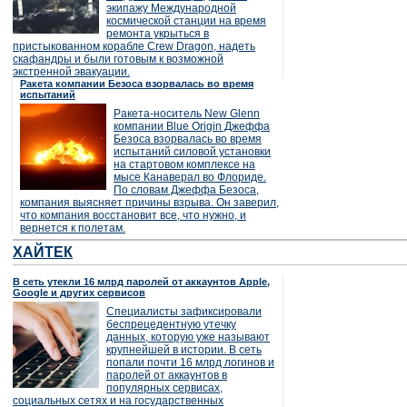
экипажу Международной
космической станции на время
ремонта укрыться в
пристыкованном корабле Crew Dragon, надеть
скафандры и были готовым к возможной
экстренной эвакуации.
Ракета компании Безоса взорвалась во время
испытаний
Ракета-носитель New Glenn
компании Blue Origin Джеффа
Безоса взорвалась во время
испытаний силовой установки
на стартовом комплексе на
мысе Канаверал во Флориде.
По словам Джеффа Безоса,
компания выясняет причины взрыва. Он заверил,
что компания восстановит все, что нужно, и
вернется к полетам.
ХАЙТЕК
В сеть утекли 16 млрд паролей от аккаунтов Apple,
Google и других сервисов
Специалисты зафиксировали
беспрецедентную утечку
данных, которую уже называют
крупнейшей в истории. В сеть
попали почти 16 млрд логинов и
паролей от аккаунтов в
популярных сервисах,
социальных сетях и на государственных