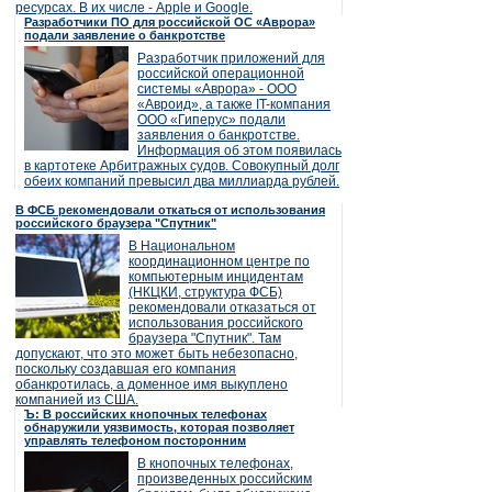
ресурсах. В их числе - Apple и Google.
Разработчики ПО для российской ОС «Аврора»
подали заявление о банкротстве
Разработчик приложений для
российской операционной
системы «Аврора» - ООО
«Авроид», а также IT-компания
ООО «Гиперус» подали
заявления о банкротстве.
Информация об этом появилась
в картотеке Арбитражных судов. Совокупный долг
обеих компаний превысил два миллиарда рублей.
В ФСБ рекомендовали откаться от использования
российского браузера "Спутник"
В Национальном
координационном центре по
компьютерным инцидентам
(НКЦКИ, структура ФСБ)
рекомендовали отказаться от
использования российского
браузера "Спутник". Там
допускают, что это может быть небезопасно,
поскольку создавшая его компания
обанкротилась, а доменное имя выкуплено
компанией из США.
Ъ: В российских кнопочных телефонах
обнаружили уязвимость, которая позволяет
управлять телефоном посторонним
В кнопочных телефонах,
произведенных российским