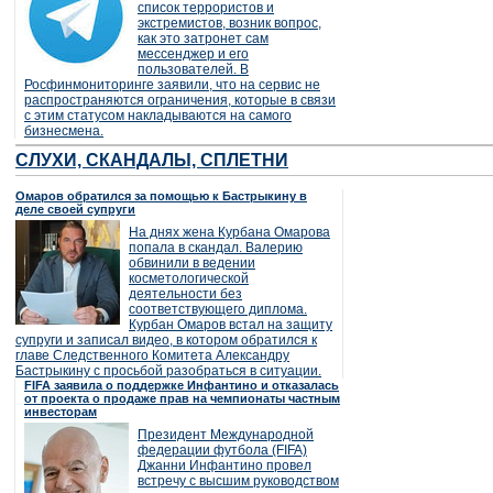
список террористов и
экстремистов, возник вопрос,
как это затронет сам
мессенджер и его
пользователей. В
Росфинмониторинге заявили, что на сервис не
распространяются ограничения, которые в связи
с этим статусом накладываются на самого
бизнесмена.
СЛУХИ, СКАНДАЛЫ, СПЛЕТНИ
Омаров обратился за помощью к Бастрыкину в
деле своей супруги
На днях жена Курбана Омарова
попала в скандал. Валерию
обвинили в ведении
косметологической
деятельности без
соответствующего диплома.
Курбан Омаров встал на защиту
супруги и записал видео, в котором обратился к
главе Следственного Комитета Александру
Бастрыкину с просьбой разобраться в ситуации.
FIFA заявила о поддержке Инфантино и отказалась
от проекта о продаже прав на чемпионаты частным
инвесторам
Президент Международной
федерации футбола (FIFA)
Джанни Инфантино провел
встречу с высшим руководством