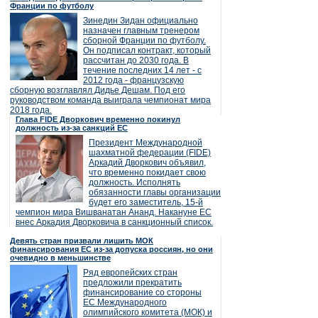
Франции по футболу
Зинедин Зидан официально
назначен главным тренером
сборной Франции по футболу.
Он подписал контракт, который
рассчитан до 2030 года. В
течение последних 14 лет - с
2012 года - французскую
сборную возглавлял Дидье Дешам. Под его
руководством команда выиграла чемпионат мира
2018 года.
Глава FIDE Дворкович временно покинул
должность из-за санкций ЕС
Президент Международной
шахматной федерации (FIDE)
Аркадий Дворкович объявил,
что временно покидает свою
должность. Исполнять
обязанности главы организации
будет его заместитель, 15-й
чемпион мира Вишванатан Ананд. Накануне ЕС
внес Аркадия Дворковича в санкционный список.
Девять стран призвали лишить МОК
финансирования ЕС из-за допуска россиян, но они
очевидно в меньшинстве
Ряд европейских стран
предложили прекратить
финансирование со стороны
ЕС Международного
олимпийского комитета (МОК) и