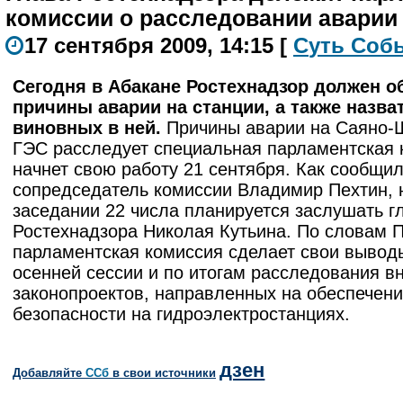
комиссии о расследовании аварии
17 сентября 2009, 14:15
[
С
уть
С
о
б
Сегодня в Абакане Ростехнадзор должен о
причины аварии на станции, а также назва
виновных в ней.
Причины аварии на Саяно-
ГЭС расследует специальная парламентская 
начнет свою работу 21 сентября. Как сообщил
сопредседатель комиссии Владимир Пехтин, 
заседании 22 числа планируется заслушать г
Ростехнадзора Николая Кутьина. По словам П
парламентская комиссия сделает свои вывод
осенней сессии и по итогам расследования в
законопроектов, направленных на обеспечен
безопасности на гидроэлектростанциях.
дзен
Добавляйте
CСб
в свои источники