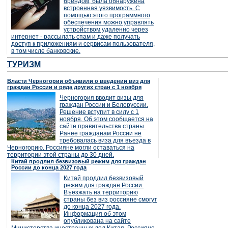
брендом, была обнаружена
встроенная уязвимость. С
помощью этого программного
обеспечения можно управлять
устройством удаленно через
интернет - рассылать спам и даже получать
доступ к приложениям и сервисам пользователя,
в том числе банковские.
ТУРИЗМ
Власти Черногории объявили о введении виз для
граждан России и ряда других стран с 1 ноября
Черногория вводит визы для
граждан России и Белоруссии.
Решение вступит в силу с 1
ноября. Об этом сообщается на
сайте правительства страны.
Ранее гражданам России не
требовалась виза для въезда в
Черногорию. Россияне могли оставаться на
территории этой страны до 30 дней.
Китай продлил безвизовый режим для граждан
России до конца 2027 года
Китай продлил безвизовый
режим для граждан России.
Въезжать на территорию
страны без виз россияне смогут
до конца 2027 года.
Информация об этом
опубликована на сайте