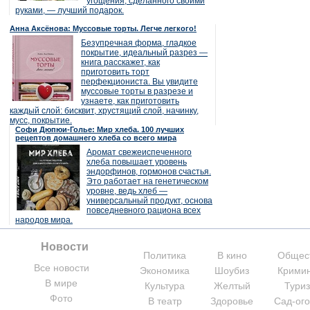
угощения, сделанного своими
руками, — лучший подарок.
Анна Аксёнова: Муссовые торты. Легче легкого!
Безупречная форма, гладкое
покрытие, идеальный разрез —
книга расскажет, как
приготовить торт
перфекциониста. Вы увидите
муссовые торты в разрезе и
узнаете, как приготовить
каждый слой: бисквит, хрустящий слой, начинку,
мусс, покрытие.
Софи Дюпюи-Голье: Мир хлеба. 100 лучших
рецептов домашнего хлеба со всего мира
Аромат свежеиспеченного
хлеба повышает уровень
эндорфинов, гормонов счастья.
Это работает на генетическом
уровне, ведь хлеб —
универсальный продукт, основа
повседневного рациона всех
народов мира.
Новости
Политика
В кино
Общес
Все новости
Экономика
Шоубиз
Крими
В мире
Культура
Желтый
Тури
Фото
В театр
Здоровье
Сад-ог