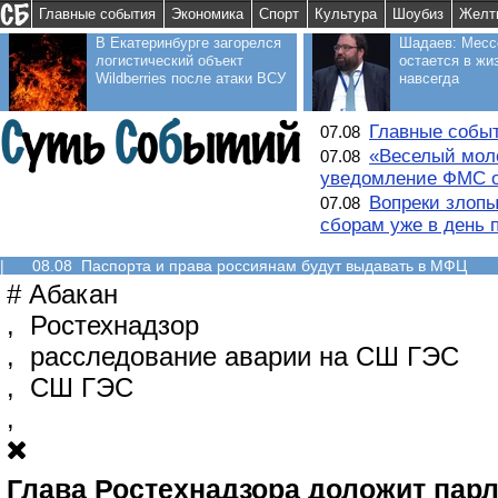
Главные события
Экономика
Спорт
Культура
Шоубиз
Желт
В Екатеринбурге загорелся
Шадаев: Месс
логистический объект
остается в жи
Wildberries после атаки ВСУ
навсегда
Главные событ
07.08
«Веселый моло
07.08
уведомление ФМС о
Вопреки злопы
07.08
сборам уже в день 
|
08.08 Паспорта и права россиянам будут выдавать в МФЦ
#
Абакан
,
Ростехнадзор
,
расследование аварии на СШ ГЭС
,
СШ ГЭС
,
Глава Ростехнадзора доложит пар