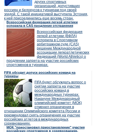
других спортивных
организаций, допустивших
россиян и белорусов к турнирам под своей
эгидой. С такой инициативой выступила Эстония,
к ней присоединились еще восемь стран.
Всероссийская федерация легкой атлетики
оспорила в CAS продление отстранения
Всероссийская федерация
легкой атлетики (ВФЛА)
оспорила в Спортивном
арбитражном суде (CAS)
решение Международной
ассоциации легкоатлетических
федераций (World Athletics) о
продлении запрета на участие российских
спортсменов в турнирах.
FIFA обсудит допуск российских команд на
турниры
FIFA будет обсуждать вопрос о
снятии запрета на участие
российских команд в
международных турнирах.
Накануне Международный
олимпийский комитет (МОК)
отменил ограничения в
отношении Олимпийского комитета России и
рекомендовал снять ограничения на участие
российских атлетов в международных
соревнованиях.
МОК "приостановил приостановление" участия
российских спортсменов в соревнованиях,