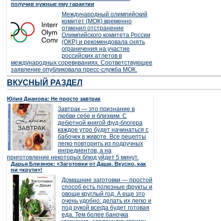
получив нужные ему гарантии
Международный олимпийский
комитет (МОК) временно
отменил отстранение
Олимпийского комитета России
(ОКР) и рекомендовала снять
ограничения на участие
российских атлетов в
международных соревнваниях. Соответствующее
заявление опубликовала пресс-служба МОК.
ВКУСНЫЙ РАЗДЕЛ
Юлия Дианова: Не просто завтрак
Завтрак — это признание в
любви себе и близким. С
дебютной книгой фуд-блогера
каждое утро будет начинаться с
бабочек в животе. Все рецепты
легко повторить из подручных
ингредиентов, а на
приготовление некоторых блюд уйдет 5 минут.
Дарья Близнюк: «Заготовки от Даши. Вкусно, как
ни «крути»!
Домашние заготовки — простой
способ есть полезные фрукты и
овощи круглый год. А еще это
очень удобно: делать их легко и
под рукой всегда будет готовая
еда. Тем более баночка