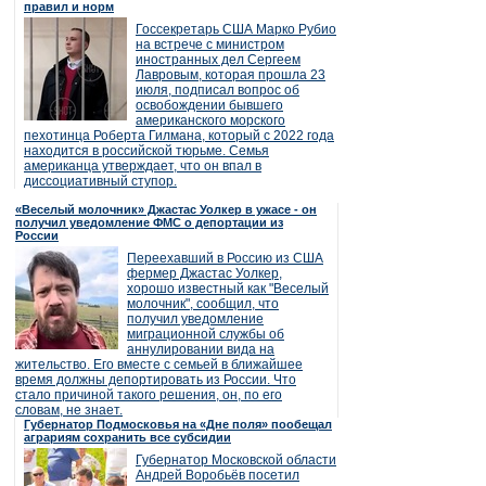
правил и норм
Госсекретарь США Марко Рубио
на встрече с министром
иностранных дел Сергеем
Лавровым, которая прошла 23
июля, подписал вопрос об
освобождении бывшего
американского морского
пехотинца Роберта Гилмана, который с 2022 года
находится в российской тюрьме. Семья
американца утверждает, что он впал в
диссоциативный ступор.
«Веселый молочник» Джастас Уолкер в ужасе - он
получил уведомление ФМС о депортации из
России
Переехавший в Россию из США
фермер Джастас Уолкер,
хорошо известный как "Веселый
молочник", сообщил, что
получил уведомление
миграционной службы об
аннулировании вида на
жительство. Его вместе с семьей в ближайшее
время должны депортировать из России. Что
стало причиной такого решения, он, по его
словам, не знает.
Губернатор Подмосковья на «Дне поля» пообещал
аграриям сохранить все субсидии
Губернатор Московской области
Андрей Воробьёв посетил