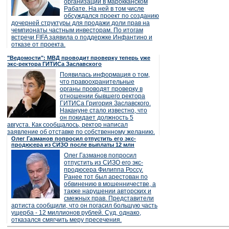
организации в марокканском
Рабате. На ней в том числе
обсуждался проект по созданию
дочерней структуры для продажи доли прав на
чемпионаты частным инвесторам. По итогам
встречи FIFA заявила о поддержке Инфантино и
отказе от проекта.
"Ведомости": МВД проводит проверку теперь уже
экс-ректора ГИТИСа Заславского
Появилась информация о том,
что правоохранительные
органы проводят проверку в
отношении бывшего ректора
ГИТИСа Григория Заславского.
Накануне стало известно, что
он покидает должность 5
августа. Как сообщалось, ректор написал
заявление об отставке по собственному желанию.
Олег Газманов попросил отпустить его экс-
продюсера из СИЗО после выплаты 12 млн
Олег Газманов попросил
отпустить из СИЗО его экс-
продюсера Филиппа Россу.
Ранее тот был арестован по
обвинению в мошенничестве, а
также нарушении авторских и
смежных прав. Представители
артиста сообщили, что он погасил большую часть
ущерба - 12 миллионов рублей. Суд, однако,
отказался смягчить меру пресечения.