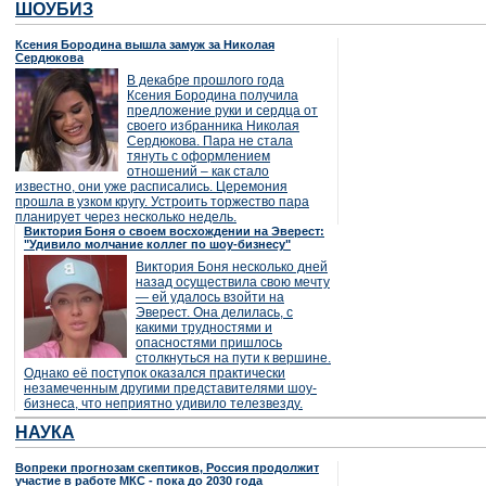
ШОУБИЗ
Ксения Бородина вышла замуж за Николая
Сердюкова
В декабре прошлого года
Ксения Бородина получила
предложение руки и сердца от
своего избранника Николая
Сердюкова. Пара не стала
тянуть с оформлением
отношений – как стало
известно, они уже расписались. Церемония
прошла в узком кругу. Устроить торжество пара
планирует через несколько недель.
Виктория Боня о своем восхождении на Эверест:
"Удивило молчание коллег по шоу-бизнесу"
Виктория Боня несколько дней
назад осуществила свою мечту
— ей удалось взойти на
Эверест. Она делилась, с
какими трудностями и
опасностями пришлось
столкнуться на пути к вершине.
Однако её поступок оказался практически
незамеченным другими представителями шоу-
бизнеса, что неприятно удивило телезвезду.
НАУКА
Вопреки прогнозам скептиков, Россия продолжит
участие в работе МКС - пока до 2030 года