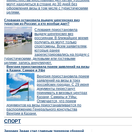
Министерства иностранных дел Китая. Россияне
могут находиться в стране до 30 дней без
оформления визы в том числе с туристическими
целями.
Словакия остановила выдачу шенгенских виз
туристам из России: а кто вообще дает?
Словакия приостановила
выдачу шенгенских виз
россиянам. В ближайшее время
получить их могут только
спортсмены. Всем заявителям,
которые ранее
зарегистрировались на подачу с
туристическими, деловыми или гостевыми
целями, запись аннулируют.
Венгрия приостановила прием заявлений на визы
в Казани, Самаре и Уфе
Венгрия приостановила прием
заявлений на визы в трех
российских городах. С 29 июня
документы перестанут
принимать в визовых центрах
Казани, Самары и Уфы.
Отмечается, что прием
документов на визы приостанавливается по
распоряжению Генерального консульства
Венгрии в Казани.
СПОРТ
Зинедин Зидан стал главным тренером сборной