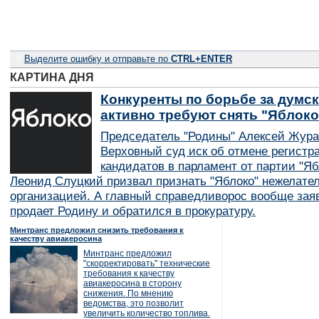
0
Выделите ошибку и отправьте по
CTRL+ENTER
КАРТИНА ДНЯ
Конкуренты по борьбе за думск
активно требуют снять "Яблок
Председатель "Родины" Алексей Жура
Верховный суд иск об отмене регистр
кандидатов в парламент от партии "Я
Леонид Слуцкий призвал признать "Яблоко" нежелате
организацией. А главный справедливорос вообще заяв
продает Родину и обратился в прокуратуру.
Минтранс предложил снизить требования к
качеству авиакеросина
Минтранс предложил
"скорректировать" технические
требования к качеству
авиакеросина в сторону
снижения. По мнению
ведомства, это позволит
увеличить количество топлива.