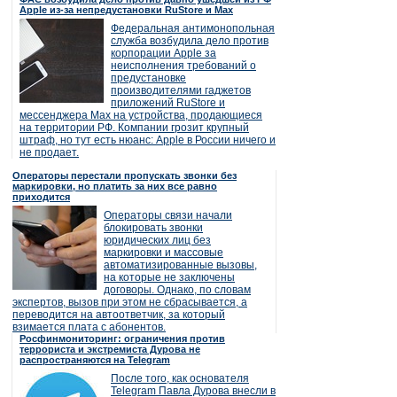
Apple из-за непредустановки RuStore и Max
Федеральная антимонопольная
служба возбудила дело против
корпорации Apple за
неисполнения требований о
предустановке
производителями гаджетов
приложений RuStore и
мессенджера Max на устройства, продающиеся
на территории РФ. Компании грозит крупный
штраф, но тут есть нюанс: Apple в России ничего и
не продает.
Операторы перестали пропускать звонки без
маркировки, но платить за них все равно
приходится
Операторы связи начали
блокировать звонки
юридических лиц без
маркировки и массовые
автоматизированные вызовы,
на которые не заключены
договоры. Однако, по словам
экспертов, вызов при этом не сбрасывается, а
переводится на автоответчик, за который
взимается плата с абонентов.
Росфинмониторинг: ограничения против
террориста и экстремиста Дурова не
распространяются на Telegram
После того, как основателя
Telegram Павла Дурова внесли в