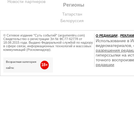
Новости партнеров
Регионы
Татарстан
Белоруссия
© Сетевое издание "Суть событий" (argumentiru.com)
О РЕДАКЦИИ
,
РЕКЛА
Свидетельство о регистрации Эл № ФС77-62778 от
Использование в И
18.08.2015 года. Выдано Федеральной службой по надзору
видеоматериалов, 
в сфере связи, информационных технологий и массовых
коммуникаций (Роскомнадзор).
разрешения редак
гиперссылки на ист
точного воспроизв
Возрастная категория
редакции
18+
сайта: