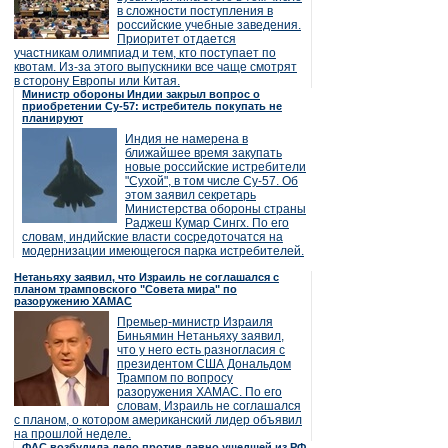
в сложности поступления в
российские учебные заведения.
Приоритет отдается
участникам олимпиад и тем, кто поступает по
квотам. Из-за этого выпускники все чаще смотрят
в сторону Европы или Китая.
Министр обороны Индии закрыл вопрос о
приобретении Су-57: истребитель покупать не
планируют
Индия не намерена в
ближайшее время закупать
новые российские истребители
"Сухой", в том числе Су-57. Об
этом заявил секретарь
Министерства обороны страны
Раджеш Кумар Сингх. По его
словам, индийские власти сосредоточатся на
модернизации имеющегося парка истребителей.
Нетаньяху заявил, что Израиль не соглашался с
планом трамповского "Совета мира" по
разоружению ХАМАС
Премьер-министр Израиля
Биньямин Нетаньяху заявил,
что у него есть разногласия с
президентом США Дональдом
Трампом по вопросу
разоружения ХАМАС. По его
словам, Израиль не соглашался
с планом, о котором американский лидер объявил
на прошлой неделе.
ФАС возбудила дело против давно ушедшей из РФ