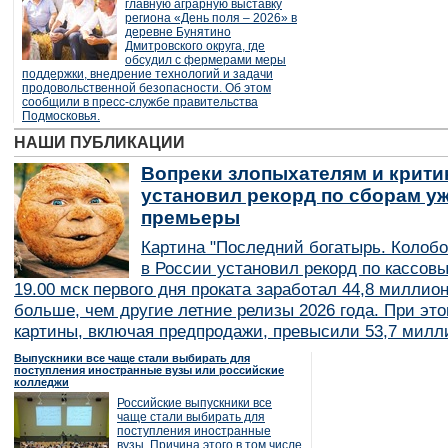
главную аграрную выставку
региона «День поля – 2026» в
деревне Бунятино
Дмитровского округа, где
обсудил с фермерами меры
поддержки, внедрение технологий и задачи
продовольственной безопасности. Об этом
сообщили в пресс-службе правительства
Подмосковья.
НАШИ ПУБЛИКАЦИИ
Вопреки злопыхателям и крити
установил рекорд по сборам уж
премьеры
Картина "Последний богатырь. Колобо
в России установил рекорд по кассов
19.00 мск первого дня проката заработал 44,8 миллио
больше, чем другие летние релизы 2026 года. При эт
картины, включая предпродажи, превысили 53,7 милл
Выпускники все чаще стали выбирать для
поступления иностранные вузы или российские
колледжи
Российские выпускники все
чаще стали выбирать для
поступления иностранные
вузы. Причина этого в том числе