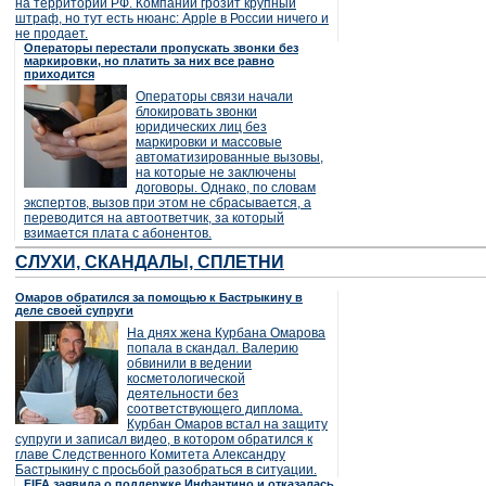
на территории РФ. Компании грозит крупный
штраф, но тут есть нюанс: Apple в России ничего и
не продает.
Операторы перестали пропускать звонки без
маркировки, но платить за них все равно
приходится
Операторы связи начали
блокировать звонки
юридических лиц без
маркировки и массовые
автоматизированные вызовы,
на которые не заключены
договоры. Однако, по словам
экспертов, вызов при этом не сбрасывается, а
переводится на автоответчик, за который
взимается плата с абонентов.
СЛУХИ, СКАНДАЛЫ, СПЛЕТНИ
Омаров обратился за помощью к Бастрыкину в
деле своей супруги
На днях жена Курбана Омарова
попала в скандал. Валерию
обвинили в ведении
косметологической
деятельности без
соответствующего диплома.
Курбан Омаров встал на защиту
супруги и записал видео, в котором обратился к
главе Следственного Комитета Александру
Бастрыкину с просьбой разобраться в ситуации.
FIFA заявила о поддержке Инфантино и отказалась