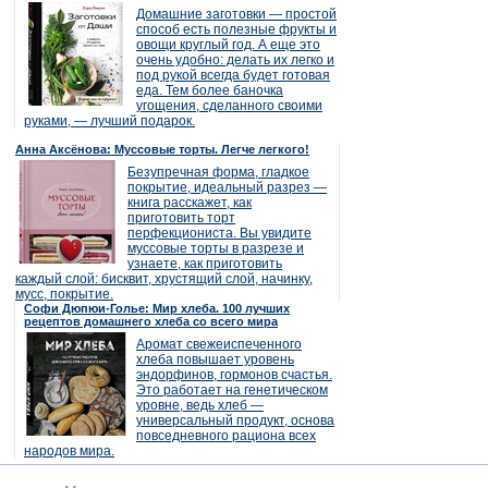
Домашние заготовки — простой
способ есть полезные фрукты и
овощи круглый год. А еще это
очень удобно: делать их легко и
под рукой всегда будет готовая
еда. Тем более баночка
угощения, сделанного своими
руками, — лучший подарок.
Анна Аксёнова: Муссовые торты. Легче легкого!
Безупречная форма, гладкое
покрытие, идеальный разрез —
книга расскажет, как
приготовить торт
перфекциониста. Вы увидите
муссовые торты в разрезе и
узнаете, как приготовить
каждый слой: бисквит, хрустящий слой, начинку,
мусс, покрытие.
Софи Дюпюи-Голье: Мир хлеба. 100 лучших
рецептов домашнего хлеба со всего мира
Аромат свежеиспеченного
хлеба повышает уровень
эндорфинов, гормонов счастья.
Это работает на генетическом
уровне, ведь хлеб —
универсальный продукт, основа
повседневного рациона всех
народов мира.