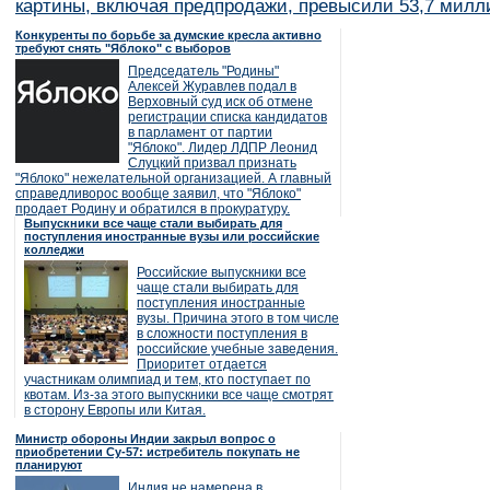
картины, включая предпродажи, превысили 53,7 милл
Конкуренты по борьбе за думские кресла активно
требуют снять "Яблоко" с выборов
Председатель "Родины"
Алексей Журавлев подал в
Верховный суд иск об отмене
регистрации списка кандидатов
в парламент от партии
"Яблоко". Лидер ЛДПР Леонид
Слуцкий призвал признать
"Яблоко" нежелательной организацией. А главный
справедливорос вообще заявил, что "Яблоко"
продает Родину и обратился в прокуратуру.
Выпускники все чаще стали выбирать для
поступления иностранные вузы или российские
колледжи
Российские выпускники все
чаще стали выбирать для
поступления иностранные
вузы. Причина этого в том числе
в сложности поступления в
российские учебные заведения.
Приоритет отдается
участникам олимпиад и тем, кто поступает по
квотам. Из-за этого выпускники все чаще смотрят
в сторону Европы или Китая.
Министр обороны Индии закрыл вопрос о
приобретении Су-57: истребитель покупать не
планируют
Индия не намерена в