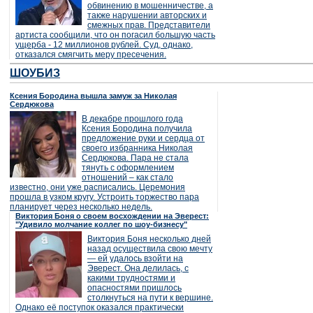
обвинению в мошенничестве, а
также нарушении авторских и
смежных прав. Представители
артиста сообщили, что он погасил большую часть
ущерба - 12 миллионов рублей. Суд, однако,
отказался смягчить меру пресечения.
ШОУБИЗ
Ксения Бородина вышла замуж за Николая
Сердюкова
В декабре прошлого года
Ксения Бородина получила
предложение руки и сердца от
своего избранника Николая
Сердюкова. Пара не стала
тянуть с оформлением
отношений – как стало
известно, они уже расписались. Церемония
прошла в узком кругу. Устроить торжество пара
планирует через несколько недель.
Виктория Боня о своем восхождении на Эверест:
"Удивило молчание коллег по шоу-бизнесу"
Виктория Боня несколько дней
назад осуществила свою мечту
— ей удалось взойти на
Эверест. Она делилась, с
какими трудностями и
опасностями пришлось
столкнуться на пути к вершине.
Однако её поступок оказался практически