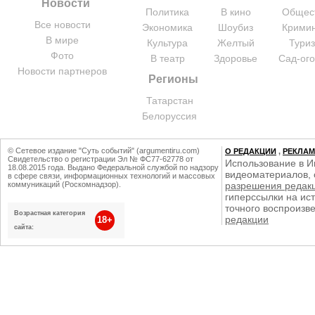
Новости
Политика
В кино
Общес
Все новости
Экономика
Шоубиз
Крими
В мире
Культура
Желтый
Тури
Фото
В театр
Здоровье
Сад-ог
Новости партнеров
Регионы
Татарстан
Белоруссия
© Сетевое издание "Суть событий" (argumentiru.com)
О РЕДАКЦИИ
,
РЕКЛА
Свидетельство о регистрации Эл № ФС77-62778 от
Использование в И
18.08.2015 года. Выдано Федеральной службой по надзору
видеоматериалов, 
в сфере связи, информационных технологий и массовых
коммуникаций (Роскомнадзор).
разрешения редак
гиперссылки на ист
точного воспроизв
Возрастная категория
редакции
18+
сайта: