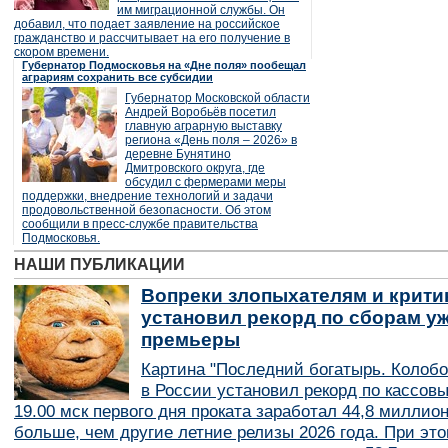
им миграционной службы. Он
добавил, что подает заявление на российское
гражданство и рассчитывает на его получение в
скором времени.
Губернатор Подмосковья на «Дне поля» пообещал
аграриям сохранить все субсидии
Губернатор Московской области
Андрей Воробьёв посетил
главную аграрную выставку
региона «День поля – 2026» в
деревне Бунятино
Дмитровского округа, где
обсудил с фермерами меры
поддержки, внедрение технологий и задачи
продовольственной безопасности. Об этом
сообщили в пресс-службе правительства
Подмосковья.
НАШИ ПУБЛИКАЦИИ
Вопреки злопыхателям и крити
установил рекорд по сборам уж
премьеры
Картина "Последний богатырь. Колобо
в России установил рекорд по кассов
19.00 мск первого дня проката заработал 44,8 миллио
больше, чем другие летние релизы 2026 года. При эт