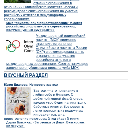
отменил ограничения в
отношении Олимпийского комитета России и
рекомендовал снять ограничения на участие
российских атлетов в международных
соревнованиях.
МОК "приостановил приостановление" участия
российских спортсменов в соревнованиях,
получив нужные ему гарантии
Международный олимпийский
комитет (МОК) временно
отменил отстранение
Олимпийского комитета России
(ОКР) и рекомендовала снять
ограничения на участие
российских атлетов в
международных соревнваниях. Соответствующее
заявление опубликовала пресс-служба МОК.
ВКУСНЫЙ РАЗДЕЛ
Юлия Дианова: Не просто завтрак
Завтрак — это признание в
любви себе и близким. С
дебютной книгой фуд-блогера
каждое утро будет начинаться с
бабочек в животе. Все рецепты
легко повторить из подручных
ингредиентов, а на
приготовление некоторых блюд уйдет 5 минут.
Дарья Близнюк: «Заготовки от Даши. Вкусно, как
ни «крути»!