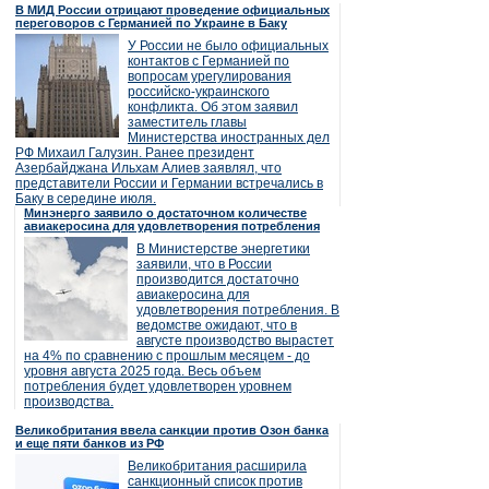
В МИД России отрицают проведение официальных
переговоров с Германией по Украине в Баку
У России не было официальных
контактов с Германией по
вопросам урегулирования
российско-украинского
конфликта. Об этом заявил
заместитель главы
Министерства иностранных дел
РФ Михаил Галузин. Ранее президент
Азербайджана Ильхам Алиев заявлял, что
представители России и Германии встречались в
Баку в середине июля.
Минэнерго заявило о достаточном количестве
авиакеросина для удовлетворения потребления
В Министерстве энергетики
заявили, что в России
производится достаточно
авиакеросина для
удовлетворения потребления. В
ведомстве ожидают, что в
августе производство вырастет
на 4% по сравнению с прошлым месяцем - до
уровня августа 2025 года. Весь объем
потребления будет удовлетворен уровнем
производства.
Великобритания ввела санкции против Озон банка
и еще пяти банков из РФ
Великобритания расширила
санкционный список против