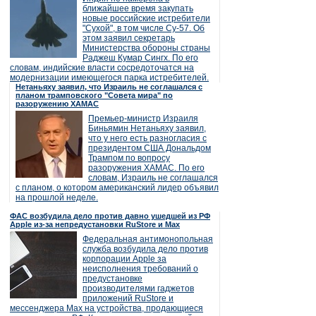
ближайшее время закупать
новые российские истребители
"Сухой", в том числе Су-57. Об
этом заявил секретарь
Министерства обороны страны
Раджеш Кумар Сингх. По его
словам, индийские власти сосредоточатся на
модернизации имеющегося парка истребителей.
Нетаньяху заявил, что Израиль не соглашался с
планом трамповского "Совета мира" по
разоружению ХАМАС
Премьер-министр Израиля
Биньямин Нетаньяху заявил,
что у него есть разногласия с
президентом США Дональдом
Трампом по вопросу
разоружения ХАМАС. По его
словам, Израиль не соглашался
с планом, о котором американский лидер объявил
на прошлой неделе.
ФАС возбудила дело против давно ушедшей из РФ
Apple из-за непредустановки RuStore и Max
Федеральная антимонопольная
служба возбудила дело против
корпорации Apple за
неисполнения требований о
предустановке
производителями гаджетов
приложений RuStore и
мессенджера Max на устройства, продающиеся