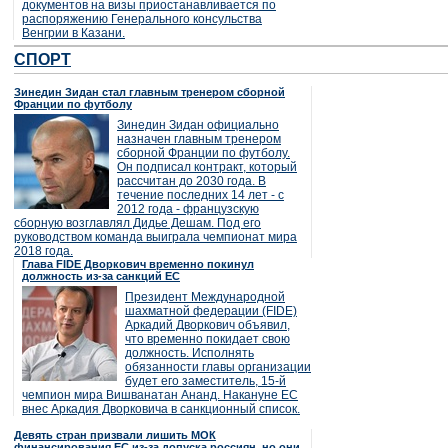
документов на визы приостанавливается по
распоряжению Генерального консульства
Венгрии в Казани.
СПОРТ
Зинедин Зидан стал главным тренером сборной
Франции по футболу
Зинедин Зидан официально
назначен главным тренером
сборной Франции по футболу.
Он подписал контракт, который
рассчитан до 2030 года. В
течение последних 14 лет - с
2012 года - французскую
сборную возглавлял Дидье Дешам. Под его
руководством команда выиграла чемпионат мира
2018 года.
Глава FIDE Дворкович временно покинул
должность из-за санкций ЕС
Президент Международной
шахматной федерации (FIDE)
Аркадий Дворкович объявил,
что временно покидает свою
должность. Исполнять
обязанности главы организации
будет его заместитель, 15-й
чемпион мира Вишванатан Ананд. Накануне ЕС
внес Аркадия Дворковича в санкционный список.
Девять стран призвали лишить МОК
финансирования ЕС из-за допуска россиян, но они