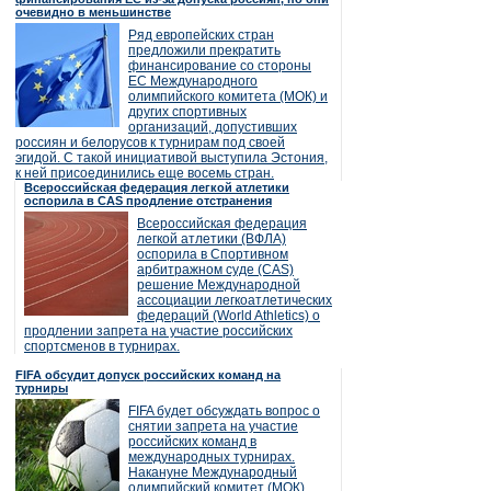
очевидно в меньшинстве
Ряд европейских стран
предложили прекратить
финансирование со стороны
ЕС Международного
олимпийского комитета (МОК) и
других спортивных
организаций, допустивших
россиян и белорусов к турнирам под своей
эгидой. С такой инициативой выступила Эстония,
к ней присоединились еще восемь стран.
Всероссийская федерация легкой атлетики
оспорила в CAS продление отстранения
Всероссийская федерация
легкой атлетики (ВФЛА)
оспорила в Спортивном
арбитражном суде (CAS)
решение Международной
ассоциации легкоатлетических
федераций (World Athletics) о
продлении запрета на участие российских
спортсменов в турнирах.
FIFA обсудит допуск российских команд на
турниры
FIFA будет обсуждать вопрос о
снятии запрета на участие
российских команд в
международных турнирах.
Накануне Международный
олимпийский комитет (МОК)