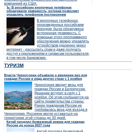
компанией из США.
Ъ: В российских кнопочных телефонах
обнаружили уязвимость, которая позволяет
управлять телефоном посторонним
В кнопочных телефонах,
произведенных российским
брендом, была обнаружена
встроенная уязвимость. С
помощью этого программного
обеспечения можно управлять
устройством удаленно через
интернет - рассылать спам и даже получать
доступ к приложениям и сервисам пользователя,
в том числе банковские.
ТУРИЗМ
Власти Черногории объявили о введении виз для
граждан России и ряда других стран с 1 ноября
Черногория вводит визы для
граждан России и Белоруссии.
Решение вступит в силу с 1
ноября. Об этом сообщается на
сайте правительства страны.
Ранее гражданам России не
требовалась виза для въезда в
Черногорию. Россияне могли оставаться на
территории этой страны до 30 дней.
Китай продлил безвизовый режим для граждан
России до конца 2027 года
Китай продлил безвизовый