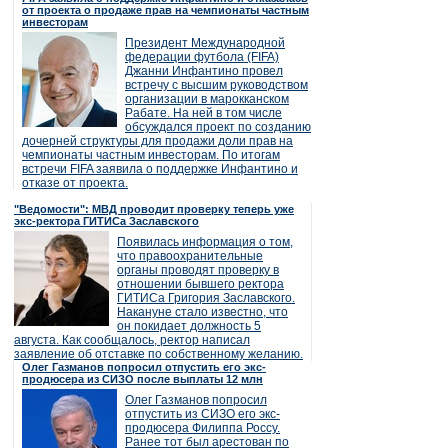
от проекта о продаже прав на чемпионаты частным
инвесторам
Президент Международной
федерации футбола (FIFA)
Джанни Инфантино провел
встречу с высшим руководством
организации в марокканском
Рабате. На ней в том числе
обсуждался проект по созданию
дочерней структуры для продажи доли прав на
чемпионаты частным инвесторам. По итогам
встречи FIFA заявила о поддержке Инфантино и
отказе от проекта.
"Ведомости": МВД проводит проверку теперь уже
экс-ректора ГИТИСа Заславского
Появилась информация о том,
что правоохранительные
органы проводят проверку в
отношении бывшего ректора
ГИТИСа Григория Заславского.
Накануне стало известно, что
он покидает должность 5
августа. Как сообщалось, ректор написал
заявление об отставке по собственному желанию.
Олег Газманов попросил отпустить его экс-
продюсера из СИЗО после выплаты 12 млн
Олег Газманов попросил
отпустить из СИЗО его экс-
продюсера Филиппа Россу.
Ранее тот был арестован по