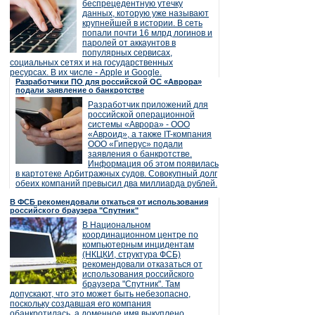
беспрецедентную утечку
данных, которую уже называют
крупнейшей в истории. В сеть
попали почти 16 млрд логинов и
паролей от аккаунтов в
популярных сервисах,
социальных сетях и на государственных
ресурсах. В их числе - Apple и Google.
Разработчики ПО для российской ОС «Аврора»
подали заявление о банкротстве
Разработчик приложений для
российской операционной
системы «Аврора» - ООО
«Авроид», а также IT-компания
ООО «Гиперус» подали
заявления о банкротстве.
Информация об этом появилась
в картотеке Арбитражных судов. Совокупный долг
обеих компаний превысил два миллиарда рублей.
В ФСБ рекомендовали откаться от использования
российского браузера "Спутник"
В Национальном
координационном центре по
компьютерным инцидентам
(НКЦКИ, структура ФСБ)
рекомендовали отказаться от
использования российского
браузера "Спутник". Там
допускают, что это может быть небезопасно,
поскольку создавшая его компания
обанкротилась, а доменное имя выкуплено