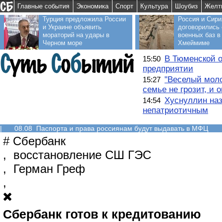
Главные события
Экономика
Спорт
Культура
Шоубиз
Желт
Турция предложила России
Россия и Сири
и Украине объявить
договорились 
мораторий на удары в
военных баз в
Черном море
Хмеймиме
В Тюменской о
15:50
предприятии
"Веселый моло
15:27
семье не грозит, и 
Хуснуллин наз
14:54
непатриотичным
|
08.08 Паспорта и права россиянам будут выдавать в МФЦ
#
Сбербанк
,
восстановление СШ ГЭС
,
Герман Греф
,
Сбербанк готов к кредитованию