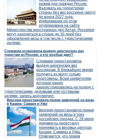
режим для граждан России.
Въезжать на территорию
страны без виз россияне смогут
до конца 2027 года.
Информация об этом
опубликована на сайте
Министерства иностранных дел Китая. Россияне
могут находиться в стране до 30 дней без
оформления визы в том числе с туристическими
целями.
Словакия остановила выдачу шенгенских виз
туристам из России: а кто вообще дает?
Словакия приостановила
выдачу шенгенских виз
россиянам. В ближайшее время
получить их могут только
спортсмены. Всем заявителям,
которые ранее
зарегистрировались на подачу с
туристическими, деловыми или гостевыми
целями, запись аннулируют.
Венгрия приостановила прием заявлений на визы
в Казани, Самаре и Уфе
Венгрия приостановила прием
заявлений на визы в трех
российских городах. С 29 июня
документы перестанут
принимать в визовых центрах
Казани, Самары и Уфы.
Отмечается, что прием