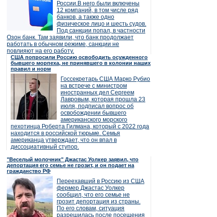
России.В него были включены
12 компаний, в том числе ряд
банков, а также одно
физическое лицо и шесть судов.
Под санкции попал, в частности
Озон банк. Там заявили, что банк продолжает
работать в обычном режиме, санкции не
повлияют на его работу.
США попросили Россию освободить осужденного
бывшего морпеха, не принявшего в колонии наших
правил и норм
Госсекретарь США Марко Рубио
на встрече с министром
иностранных дел Сергеем
Лавровым, которая прошла 23
июля, подписал вопрос об
освобождении бывшего
американского морского
пехотинца Роберта Гилмана, который с 2022 года
находится в российской тюрьме. Семья
американца утверждает, что он впал в
диссоциативный ступор.
"Веселый молочник" Джастас Уолкер заявил, что
депортация его семье не грозит, и он подает на
гражданство РФ
Переехавший в Россию из США
фермер Джастас Уолкер
сообщил, что его семье не
грозит депортация из страны.
По его словам, ситуация
разрешилась после посещения