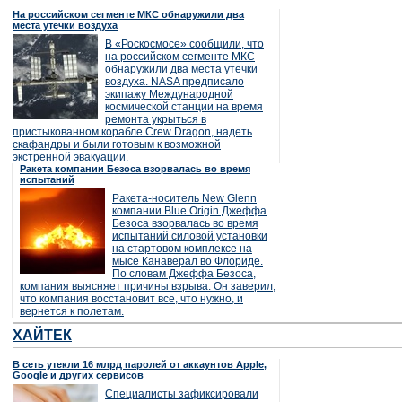
На российском сегменте МКС обнаружили два
места утечки воздуха
В «Роскосмосе» сообщили, что
на российском сегменте МКС
обнаружили два места утечки
воздуха. NASA предписало
экипажу Международной
космической станции на время
ремонта укрыться в
пристыкованном корабле Crew Dragon, надеть
скафандры и были готовым к возможной
экстренной эвакуации.
Ракета компании Безоса взорвалась во время
испытаний
Ракета-носитель New Glenn
компании Blue Origin Джеффа
Безоса взорвалась во время
испытаний силовой установки
на стартовом комплексе на
мысе Канаверал во Флориде.
По словам Джеффа Безоса,
компания выясняет причины взрыва. Он заверил,
что компания восстановит все, что нужно, и
вернется к полетам.
ХАЙТЕК
В сеть утекли 16 млрд паролей от аккаунтов Apple,
Google и других сервисов
Специалисты зафиксировали