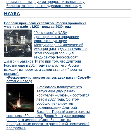
незамеченным другими представителями шоу-
бизнеса, что неприятно удивило телезвезду.
НАУКА
Вопреки прогнозам скептиков, Россия продолжит
участие в работе МКС - пока до 2030 года
"Роскосмос" и NASA
договорились о продлении
срока эксплуатации
Международной космической
станции (МКС) до 2030 года. Об
этом сообщил сообщил
гендиректор "Роскосмоса"
Дмитрий Баканов. И это при том, что Дмитрий
Рогозин еще в 2014 году заявлял, что Россия
выходит из проекта, а самой станции "пора на
пенсию".
«Роскосмос» планирует запуск двух ракет «Союз-5»
летом 2027 года
«Роскомос» планирует, что
запуск еще двух ракет-
носителей «Союз-5» состоится
летом 2027 года. Об этом
сообщил гендиректор
госкорпорации Дмитрий
Баканов. Первый запуск ракеты
состоялся 30 апреля. Денис Мантуров говорил
ранее, что именно «Союз-5» остается
приоритетным проектом российской космической
программы.