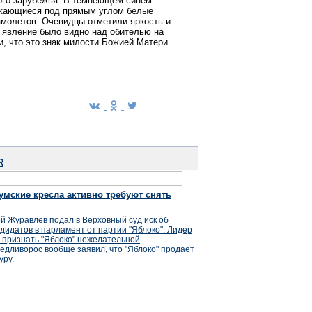
кого зарубежья. В темнеющем синем
екающиеся под прямым углом белые
молетов. Очевидцы отметили яркость и
е явление было видно над обителью на
, что это знак милости Божией Матери.
ec
R
умские кресла активно требуют снять
й Журавлев подал в Верховный суд иск об
дидатов в парламент от партии "Яблоко". Лидер
 признать "Яблоко" нежелательной
едливорос вообще заявил, что "Яблоко" продает
уру.