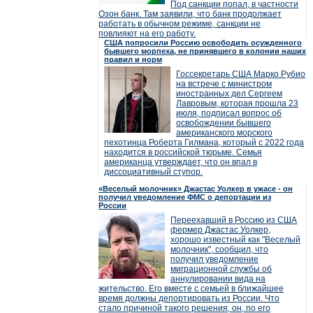
Под санкции попал, в частности
Озон банк. Там заявили, что банк продолжает
работать в обычном режиме, санкции не
повлияют на его работу.
США попросили Россию освободить осужденного
бывшего морпеха, не принявшего в колонии наших
правил и норм
Госсекретарь США Марко Рубио
на встрече с министром
иностранных дел Сергеем
Лавровым, которая прошла 23
июля, подписал вопрос об
освобождении бывшего
американского морского
пехотинца Роберта Гилмана, который с 2022 года
находится в российской тюрьме. Семья
американца утверждает, что он впал в
диссоциативный ступор.
«Веселый молочник» Джастас Уолкер в ужасе - он
получил уведомление ФМС о депортации из
России
Переехавший в Россию из США
фермер Джастас Уолкер,
хорошо известный как "Веселый
молочник", сообщил, что
получил уведомление
миграционной службы об
аннулировании вида на
жительство. Его вместе с семьей в ближайшее
время должны депортировать из России. Что
стало причиной такого решения, он, по его