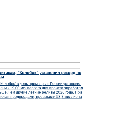
итикам, "Колобок" установил рекорд по
ры
Колобок" в день премьеры в России установил
льм к 19.00 мск первого дня проката заработал
ьше, чем другие летние релизы 2026 года. При
лючая предпродажи, превысили 53,7 миллиона