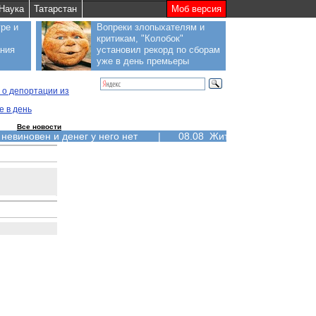
Наука
Татарстан
Моб версия
ре и
Вопреки злопыхателям и
критикам, "Колобок"
ания
установил рекорд по сборам
уже в день премьеры
 о депортации из
е в день
Все новости
 невиновен и денег у него нет
|
08.08 Жители Курильских ос