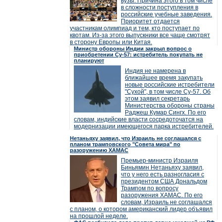
вузы. Причина этого в том числе
в сложности поступления в
российские учебные заведения.
Приоритет отдается
участникам олимпиад и тем, кто поступает по
квотам. Из-за этого выпускники все чаще смотрят
в сторону Европы или Китая.
Министр обороны Индии закрыл вопрос о
приобретении Су-57: истребитель покупать не
планируют
Индия не намерена в
ближайшее время закупать
новые российские истребители
"Сухой", в том числе Су-57. Об
этом заявил секретарь
Министерства обороны страны
Раджеш Кумар Сингх. По его
словам, индийские власти сосредоточатся на
модернизации имеющегося парка истребителей.
Нетаньяху заявил, что Израиль не соглашался с
планом трамповского "Совета мира" по
разоружению ХАМАС
Премьер-министр Израиля
Биньямин Нетаньяху заявил,
что у него есть разногласия с
президентом США Дональдом
Трампом по вопросу
разоружения ХАМАС. По его
словам, Израиль не соглашался
с планом, о котором американский лидер объявил
на прошлой неделе.