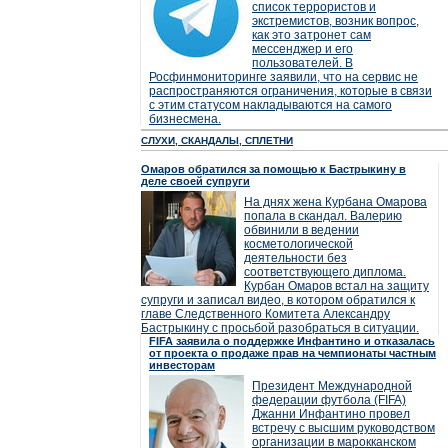
список террористов и
экстремистов, возник вопрос,
как это затронет сам
мессенджер и его
пользователей. В
Росфинмониторинге заявили, что на сервис не
распространяются ограничения, которые в связи
с этим статусом накладываются на самого
бизнесмена.
СЛУХИ, СКАНДАЛЫ, СПЛЕТНИ
Омаров обратился за помощью к Бастрыкину в
деле своей супруги
На днях жена Курбана Омарова
попала в скандал. Валерию
обвинили в ведении
косметологической
деятельности без
соответствующего диплома.
Курбан Омаров встал на защиту
супруги и записал видео, в котором обратился к
главе Следственного Комитета Александру
Бастрыкину с просьбой разобраться в ситуации.
FIFA заявила о поддержке Инфантино и отказалась
от проекта о продаже прав на чемпионаты частным
инвесторам
Президент Международной
федерации футбола (FIFA)
Джанни Инфантино провел
встречу с высшим руководством
организации в марокканском