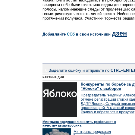
Икона почти 90 лет находилась в приходах русс
вечернем небе были отчетливо видны две перес
полосы, напоминающие следы от пролетевших са
геометрическую четкость линий креста. Небесно
протяжении получаса. Участники торжеств решили
дзен
Добавляйте
CСб
в свои источники
0
Выделите ошибку и отправьте по
CTRL+ENTE
КАРТИНА ДНЯ
Конкуренты по борьбе за д
"Яблоко" с выборов
Председатель "Родины" Алексе
отмене регистрации списка кан
ЛДПР Леонид Слуцкий призвал
организацией. А главный справ
Родину и обратился в прокурат
Минтранс предложил снизить требования к
качеству авиакеросина
Минтранс предложил