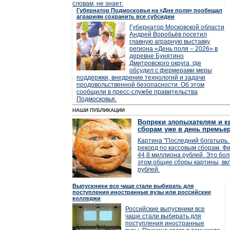
словам, не знает.
Губернатор Подмосковья на «Дне поля» пообещал
аграриям сохранить все субсидии
Губернатор Московской области
Андрей Воробьёв посетил
главную аграрную выставку
региона «День поля – 2026» в
деревне Бунятино
Дмитровского округа, где
обсудил с фермерами меры
поддержки, внедрение технологий и задачи
продовольственной безопасности. Об этом
сообщили в пресс-службе правительства
Подмосковья.
НАШИ ПУБЛИКАЦИИ
Вопреки злопыхателям и кр
сборам уже в день премье
Картина "Последний богатырь. 
рекорд по кассовым сборам. Фи
44,8 миллиона рублей. Это бол
этом общие сборы картины, вк
рублей.
Выпускники все чаще стали выбирать для
поступления иностранные вузы или российские
колледжи
Российские выпускники все
чаще стали выбирать для
поступления иностранные