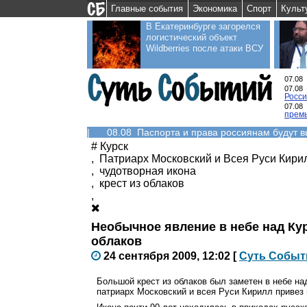
Главные события
Экономика
Спорт
Культ
В Екатеринбурге загорелся
логистический объект
Wildberries после атаки ВСУ
07.08
07.08
Росс
07.08
прем
|
08.08 Паспорта и права россиянам будут 
#
Курск
,
Патриарх Московский и Всея Руси Кири
,
чудотворная икона
,
крест из облаков
,
Необычное явление в небе над Ку
облаков
24 сентября 2009, 12:02
[
С
уть
С
о
б
ыт
Большой крест из облаков был заметен в небе на
патриарх Московский и всея Руси Кирилл привез 