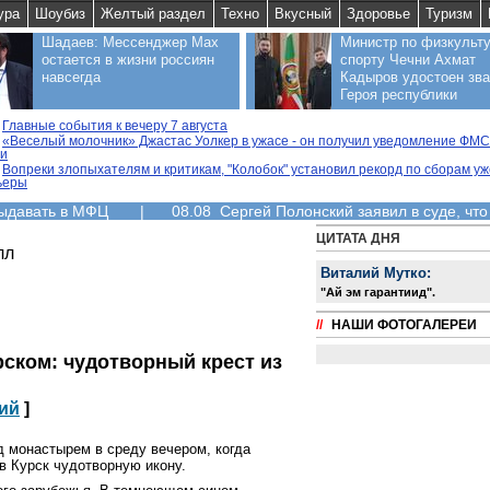
ура
Шоубиз
Желтый раздел
Техно
Вкусный
Здоровье
Туризм
Шадаев: Мессенджер Max
Министр по физкульту
остается в жизни россиян
спорту Чечни Ахмат
навсегда
Кадыров удостоен зв
Героя республики
Главные события к вечеру 7 августа
«Веселый молочник» Джастас Уолкер в ужасе - он получил уведомление ФМС
ии
Вопреки злопыхателям и критикам, "Колобок" установил рекорд по сборам уж
ьеры
выдавать в МФЦ
|
08.08 Сергей Полонский заявил в суде, что
ЦИТАТА ДНЯ
лл
Виталий Мутко:
"Aй эм гарантиид".
//
НАШИ ФОТОГАЛЕРЕИ
рском: чудотворный крест из
ий
]
д монастырем в среду вечером, когда
в Курск чудотворную икону.