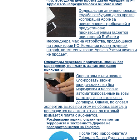
ФАС возбудила дело против давно ушедшей из РФ
Apple из-за непредустановки RuStore и Max
Федеральная антимонопольная
служба возбудила дело против
корпорации Apple за
неисполнения требований о
предустановке
производителями гаджетов
приложений RuStore и
мессенджера Max на устройства, продающиеся
на территории РФ. Компании грозит крупный
штраф, но тут есть нюанс: Apple в России ничего и
не продает.
Операторы перестали пропускать звонки без
маркировки, но платить за них все равно
приходится
Операторы связи начали
блокировать звонки
юридических лиц без
маркировки и массовые
автоматизированные вызовы,
на которые не заключены
договоры. Однако, по словам
экспертов, вызов при этом не сбрасывается, а
переводится на автоответчик, за который
взимается плата с абонентов.
Росфинмониторинг: ограничения против
террориста и экстремиста Дурова не
распространяются на Telegram
После того, как основателя
Telegram Павла Дурова внесли в