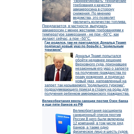
"скорректировать" технические
требования к качеству
авиакеросина в сторону
снижения. По мнению
ведомства, это позволит
увеличить количество топлива.
Предлагается, в частности, выпускать
авиакеросин с менее жесткими требованиями к
температуре замерзания - не при –60°C, как
делают сейчас, а при –50°C.
Где родился, там не пригодился: Дональд Трамп
подписал новый указ по борьбе с "родильным
туризмом"
Дональд Трамп попытался
обойти недавнее решение
Верховного суда, признавшее
незаконным его указ о запрете
на получение гражданства по
праву рождения, и подписал
новый указ, направленный на
запрет так называемого "родильного туризма",
подразумевающего приезд в страну на роды для
получения ребенком американского гражданства.
Великобритания ввела санкции против Озон банка
и еще пяти банков из РФ
Великобритания расширила
санкционный список против
России.В него были включены
12 компаний, в том числе ряд
банков, а также одно
физическое лицо и шесть судов.