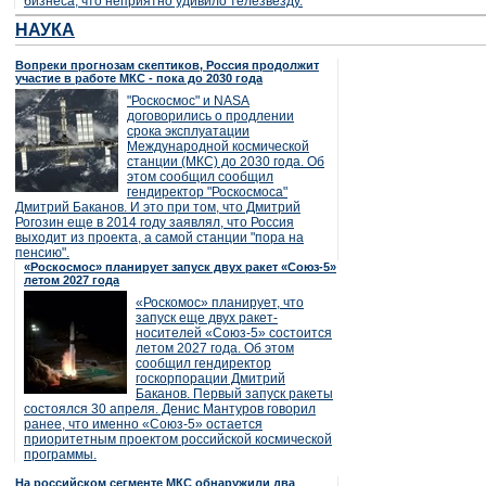
бизнеса, что неприятно удивило телезвезду.
НАУКА
Вопреки прогнозам скептиков, Россия продолжит
участие в работе МКС - пока до 2030 года
"Роскосмос" и NASA
договорились о продлении
срока эксплуатации
Международной космической
станции (МКС) до 2030 года. Об
этом сообщил сообщил
гендиректор "Роскосмоса"
Дмитрий Баканов. И это при том, что Дмитрий
Рогозин еще в 2014 году заявлял, что Россия
выходит из проекта, а самой станции "пора на
пенсию".
«Роскосмос» планирует запуск двух ракет «Союз-5»
летом 2027 года
«Роскомос» планирует, что
запуск еще двух ракет-
носителей «Союз-5» состоится
летом 2027 года. Об этом
сообщил гендиректор
госкорпорации Дмитрий
Баканов. Первый запуск ракеты
состоялся 30 апреля. Денис Мантуров говорил
ранее, что именно «Союз-5» остается
приоритетным проектом российской космической
программы.
На российском сегменте МКС обнаружили два