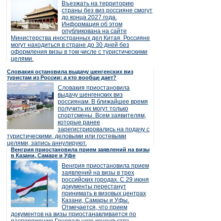
Въезжать на территорию
страны без виз россияне смогут
до конца 2027 года.
Информация об этом
опубликована на сайте
Министерства иностранных дел Китая. Россияне
могут находиться в стране до 30 дней без
оформления визы в том числе с туристическими
целями.
Словакия остановила выдачу шенгенских виз
туристам из России: а кто вообще дает?
Словакия приостановила
выдачу шенгенских виз
россиянам. В ближайшее время
получить их могут только
спортсмены. Всем заявителям,
которые ранее
зарегистрировались на подачу с
туристическими, деловыми или гостевыми
целями, запись аннулируют.
Венгрия приостановила прием заявлений на визы
в Казани, Самаре и Уфе
Венгрия приостановила прием
заявлений на визы в трех
российских городах. С 29 июня
документы перестанут
принимать в визовых центрах
Казани, Самары и Уфы.
Отмечается, что прием
документов на визы приостанавливается по