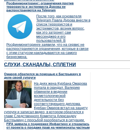
Росфинмониторинг: ограничения против
террориста и экстремиста Дурова не
распространяются на Telegram
После того, как основателя
Telegram Павла Дурова внесли в
список террористов и
экстремистов, возник вопрос,
как это затронет сам
мессенджер и его
пользователей. В
Росфинмониторинге заявили, что на сервис не
распространяются ограничения, которые в связи
с этим статусом накладываются на самого
бизнесмена.
СЛУХИ, СКАНДАЛЫ, СПЛЕТНИ
Омаров обратился за помощью к Бастрыкину в
деле своей супруги
На днях жена Курбана Омарова
попала в скандал. Валерию
обвинили в ведении
косметологической
деятельности без
соответствующего диплома.
Курбан Омаров встал на защиту
супруги и записал видео, в котором обратился к
главе Следственного Комитета Александру
Бастрыкину с просьбой разобраться в ситуации.
FIFA заявила о поддержке Инфантино и отказалась
от проекта о продаже прав на чемпионаты частным