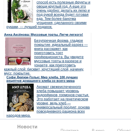
способ есть полезные фрукты и
овощи круглый год. А еще это
очень удобно: делать их легко и
под рукой всегда будет готовая
еда. Тем более баночка
угощения, сделанного своими
руками, — лучший подарок.
Анна Аксёнова: Муссовые торты. Легче легкого!
Безупречная форма, гладкое
покрытие, идеальный разрез —
книга расскажет, как
приготовить торт
перфекциониста. Вы увидите
муссовые торты в разрезе и
узнаете, как приготовить
каждый слой: бисквит, хрустящий слой, начинку,
мусс, покрытие.
Софи Дюпюи-Голье: Мир хлеба. 100 лучших
рецептов домашнего хлеба со всего мира
Аромат свежеиспеченного
хлеба повышает уровень
эндорфинов, гормонов счастья.
Это работает на генетическом
уровне, ведь хлеб —
универсальный продукт, основа
повседневного рациона всех
народов мира.
Новости
Политика
В кино
Общес