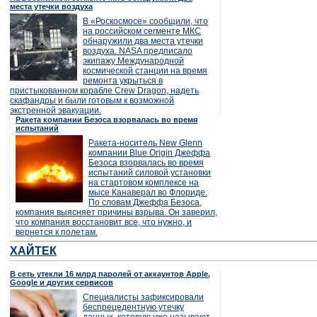
места утечки воздуха
В «Роскосмосе» сообщили, что
на российском сегменте МКС
обнаружили два места утечки
воздуха. NASA предписало
экипажу Международной
космической станции на время
ремонта укрыться в
пристыкованном корабле Crew Dragon, надеть
скафандры и были готовым к возможной
экстренной эвакуации.
Ракета компании Безоса взорвалась во время
испытаний
Ракета-носитель New Glenn
компании Blue Origin Джеффа
Безоса взорвалась во время
испытаний силовой установки
на стартовом комплексе на
мысе Канаверал во Флориде.
По словам Джеффа Безоса,
компания выясняет причины взрыва. Он заверил,
что компания восстановит все, что нужно, и
вернется к полетам.
ХАЙТЕК
В сеть утекли 16 млрд паролей от аккаунтов Apple,
Google и других сервисов
Специалисты зафиксировали
беспрецедентную утечку