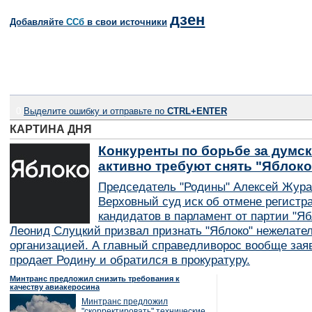
дзен
Добавляйте
CСб
в свои источники
0
Выделите ошибку и отправьте по
CTRL+ENTER
КАРТИНА ДНЯ
Конкуренты по борьбе за думск
активно требуют снять "Яблок
Председатель "Родины" Алексей Жура
Верховный суд иск об отмене регистр
кандидатов в парламент от партии "Я
Леонид Слуцкий призвал признать "Яблоко" нежелате
организацией. А главный справедливорос вообще заяв
продает Родину и обратился в прокуратуру.
Минтранс предложил снизить требования к
качеству авиакеросина
Минтранс предложил
"скорректировать" технические