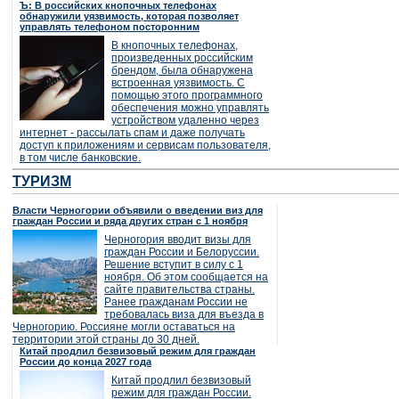
Ъ: В российских кнопочных телефонах
обнаружили уязвимость, которая позволяет
управлять телефоном посторонним
В кнопочных телефонах,
произведенных российским
брендом, была обнаружена
встроенная уязвимость. С
помощью этого программного
обеспечения можно управлять
устройством удаленно через
интернет - рассылать спам и даже получать
доступ к приложениям и сервисам пользователя,
в том числе банковские.
ТУРИЗМ
Власти Черногории объявили о введении виз для
граждан России и ряда других стран с 1 ноября
Черногория вводит визы для
граждан России и Белоруссии.
Решение вступит в силу с 1
ноября. Об этом сообщается на
сайте правительства страны.
Ранее гражданам России не
требовалась виза для въезда в
Черногорию. Россияне могли оставаться на
территории этой страны до 30 дней.
Китай продлил безвизовый режим для граждан
России до конца 2027 года
Китай продлил безвизовый
режим для граждан России.