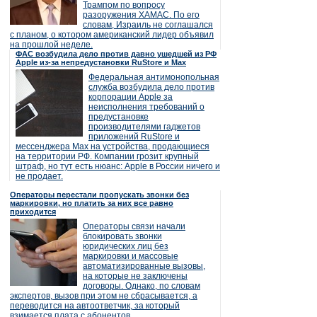
Трампом по вопросу
разоружения ХАМАС. По его
словам, Израиль не соглашался
с планом, о котором американский лидер объявил
на прошлой неделе.
ФАС возбудила дело против давно ушедшей из РФ
Apple из-за непредустановки RuStore и Max
Федеральная антимонопольная
служба возбудила дело против
корпорации Apple за
неисполнения требований о
предустановке
производителями гаджетов
приложений RuStore и
мессенджера Max на устройства, продающиеся
на территории РФ. Компании грозит крупный
штраф, но тут есть нюанс: Apple в России ничего и
не продает.
Операторы перестали пропускать звонки без
маркировки, но платить за них все равно
приходится
Операторы связи начали
блокировать звонки
юридических лиц без
маркировки и массовые
автоматизированные вызовы,
на которые не заключены
договоры. Однако, по словам
экспертов, вызов при этом не сбрасывается, а
переводится на автоответчик, за который
взимается плата с абонентов.