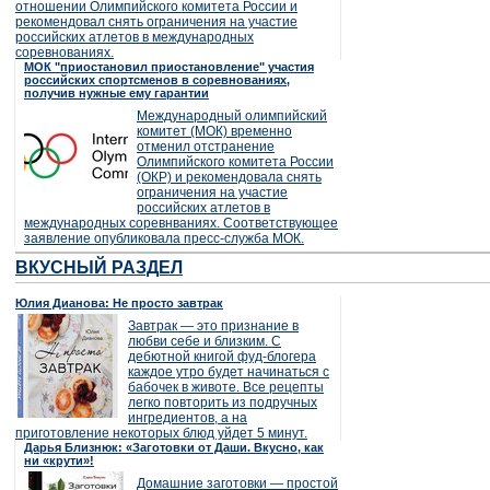
отношении Олимпийского комитета России и
рекомендовал снять ограничения на участие
российских атлетов в международных
соревнованиях.
МОК "приостановил приостановление" участия
российских спортсменов в соревнованиях,
получив нужные ему гарантии
Международный олимпийский
комитет (МОК) временно
отменил отстранение
Олимпийского комитета России
(ОКР) и рекомендовала снять
ограничения на участие
российских атлетов в
международных соревнваниях. Соответствующее
заявление опубликовала пресс-служба МОК.
ВКУСНЫЙ РАЗДЕЛ
Юлия Дианова: Не просто завтрак
Завтрак — это признание в
любви себе и близким. С
дебютной книгой фуд-блогера
каждое утро будет начинаться с
бабочек в животе. Все рецепты
легко повторить из подручных
ингредиентов, а на
приготовление некоторых блюд уйдет 5 минут.
Дарья Близнюк: «Заготовки от Даши. Вкусно, как
ни «крути»!
Домашние заготовки — простой