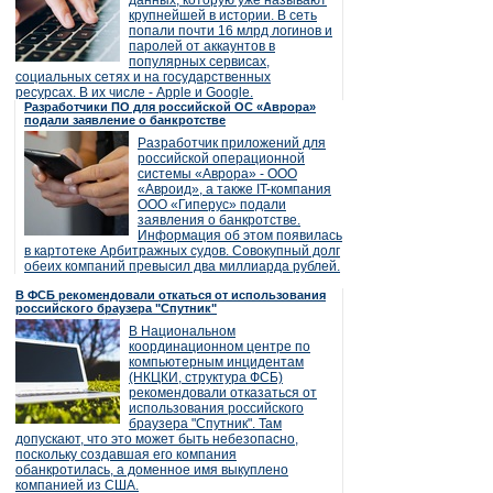
данных, которую уже называют
крупнейшей в истории. В сеть
попали почти 16 млрд логинов и
паролей от аккаунтов в
популярных сервисах,
социальных сетях и на государственных
ресурсах. В их числе - Apple и Google.
Разработчики ПО для российской ОС «Аврора»
подали заявление о банкротстве
Разработчик приложений для
российской операционной
системы «Аврора» - ООО
«Авроид», а также IT-компания
ООО «Гиперус» подали
заявления о банкротстве.
Информация об этом появилась
в картотеке Арбитражных судов. Совокупный долг
обеих компаний превысил два миллиарда рублей.
В ФСБ рекомендовали откаться от использования
российского браузера "Спутник"
В Национальном
координационном центре по
компьютерным инцидентам
(НКЦКИ, структура ФСБ)
рекомендовали отказаться от
использования российского
браузера "Спутник". Там
допускают, что это может быть небезопасно,
поскольку создавшая его компания
обанкротилась, а доменное имя выкуплено
компанией из США.