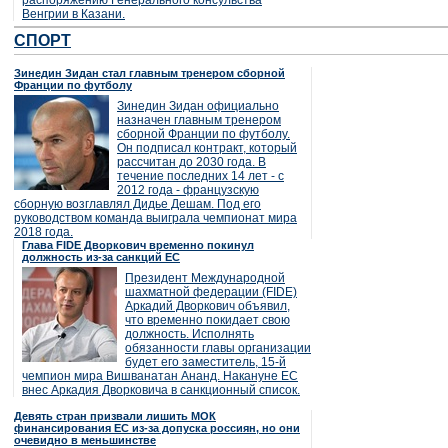
распоряжению Генерального консульства
Венгрии в Казани.
СПОРТ
Зинедин Зидан стал главным тренером сборной
Франции по футболу
Зинедин Зидан официально
назначен главным тренером
сборной Франции по футболу.
Он подписал контракт, который
рассчитан до 2030 года. В
течение последних 14 лет - с
2012 года - французскую
сборную возглавлял Дидье Дешам. Под его
руководством команда выиграла чемпионат мира
2018 года.
Глава FIDE Дворкович временно покинул
должность из-за санкций ЕС
Президент Международной
шахматной федерации (FIDE)
Аркадий Дворкович объявил,
что временно покидает свою
должность. Исполнять
обязанности главы организации
будет его заместитель, 15-й
чемпион мира Вишванатан Ананд. Накануне ЕС
внес Аркадия Дворковича в санкционный список.
Девять стран призвали лишить МОК
финансирования ЕС из-за допуска россиян, но они
очевидно в меньшинстве