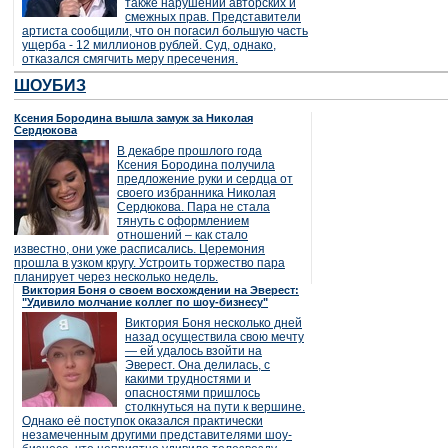
также нарушении авторских и
смежных прав. Представители
артиста сообщили, что он погасил большую часть
ущерба - 12 миллионов рублей. Суд, однако,
отказался смягчить меру пресечения.
ШОУБИЗ
Ксения Бородина вышла замуж за Николая
Сердюкова
В декабре прошлого года
Ксения Бородина получила
предложение руки и сердца от
своего избранника Николая
Сердюкова. Пара не стала
тянуть с оформлением
отношений – как стало
известно, они уже расписались. Церемония
прошла в узком кругу. Устроить торжество пара
планирует через несколько недель.
Виктория Боня о своем восхождении на Эверест:
"Удивило молчание коллег по шоу-бизнесу"
Виктория Боня несколько дней
назад осуществила свою мечту
— ей удалось взойти на
Эверест. Она делилась, с
какими трудностями и
опасностями пришлось
столкнуться на пути к вершине.
Однако её поступок оказался практически
незамеченным другими представителями шоу-