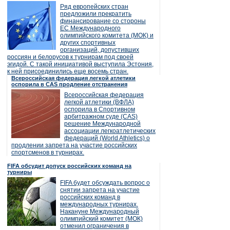
Ряд европейских стран
предложили прекратить
финансирование со стороны
ЕС Международного
олимпийского комитета (МОК) и
других спортивных
организаций, допустивших
россиян и белорусов к турнирам под своей
эгидой. С такой инициативой выступила Эстония,
к ней присоединились еще восемь стран.
Всероссийская федерация легкой атлетики
оспорила в CAS продление отстранения
Всероссийская федерация
легкой атлетики (ВФЛА)
оспорила в Спортивном
арбитражном суде (CAS)
решение Международной
ассоциации легкоатлетических
федераций (World Athletics) о
продлении запрета на участие российских
спортсменов в турнирах.
FIFA обсудит допуск российских команд на
турниры
FIFA будет обсуждать вопрос о
снятии запрета на участие
российских команд в
международных турнирах.
Накануне Международный
олимпийский комитет (МОК)
отменил ограничения в