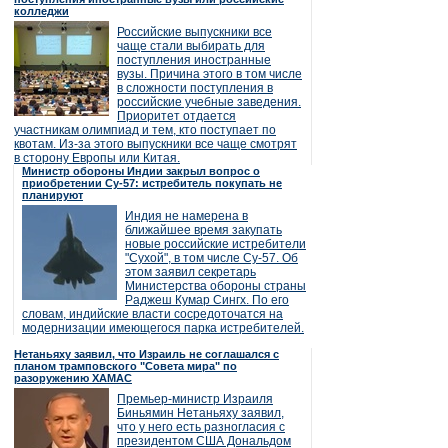
колледжи
Российские выпускники все
чаще стали выбирать для
поступления иностранные
вузы. Причина этого в том числе
в сложности поступления в
российские учебные заведения.
Приоритет отдается
участникам олимпиад и тем, кто поступает по
квотам. Из-за этого выпускники все чаще смотрят
в сторону Европы или Китая.
Министр обороны Индии закрыл вопрос о
приобретении Су-57: истребитель покупать не
планируют
Индия не намерена в
ближайшее время закупать
новые российские истребители
"Сухой", в том числе Су-57. Об
этом заявил секретарь
Министерства обороны страны
Раджеш Кумар Сингх. По его
словам, индийские власти сосредоточатся на
модернизации имеющегося парка истребителей.
Нетаньяху заявил, что Израиль не соглашался с
планом трамповского "Совета мира" по
разоружению ХАМАС
Премьер-министр Израиля
Биньямин Нетаньяху заявил,
что у него есть разногласия с
президентом США Дональдом