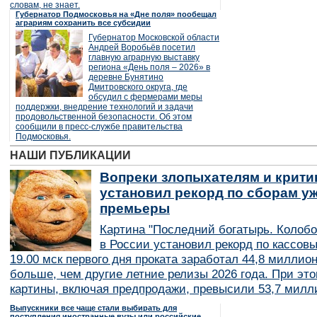
словам, не знает.
Губернатор Подмосковья на «Дне поля» пообещал
аграриям сохранить все субсидии
Губернатор Московской области
Андрей Воробьёв посетил
главную аграрную выставку
региона «День поля – 2026» в
деревне Бунятино
Дмитровского округа, где
обсудил с фермерами меры
поддержки, внедрение технологий и задачи
продовольственной безопасности. Об этом
сообщили в пресс-службе правительства
Подмосковья.
НАШИ ПУБЛИКАЦИИ
Вопреки злопыхателям и крити
установил рекорд по сборам уж
премьеры
Картина "Последний богатырь. Колобо
в России установил рекорд по кассов
19.00 мск первого дня проката заработал 44,8 миллио
больше, чем другие летние релизы 2026 года. При эт
картины, включая предпродажи, превысили 53,7 милл
Выпускники все чаще стали выбирать для
поступления иностранные вузы или российские