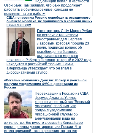
Под санкции попал, в частности
Озон банк. Там заявили, что банк продолжает
работать в обычном режиме, санкции не
повлияют на его работу.
США попросили Россию освободить осужденного
бывшего морпеха, не принявшего в колонии наших
правил и норм
Госсекретарь США Марко Рубио
на встрече с министром
иностранных дел Сергеем
Лавровым, которая прошла 23
июля, подписал вопрос об
освобождении бывшего
американского морского
пехотинца Роберта Гилмана, который с 2022 года
находится в российской тюрьме. Семья
американца утверждает, что он впал в
диссоциативный ступор.
«Веселый молочник» Джастас Уолкер в ужасе - он
получил уведомление ФМС о депортации из
России
Переехавший в Россию из США
фермер Джастас Уолкер,
хорошо известный как "Веселый
молочник", сообщил, что
получил уведомление
миграционной службы об
аннулировании вида на
жительство. Его вместе с семьей в ближайшее
время должны депортировать из России. Что
стало причиной такого решения, он, по его