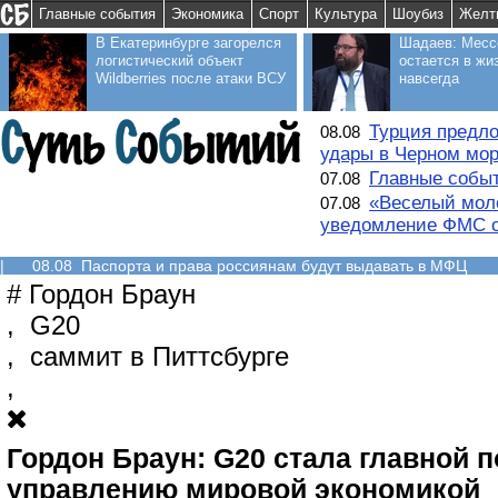
Главные события
Экономика
Спорт
Культура
Шоубиз
Желт
В Екатеринбурге загорелся
Шадаев: Месс
логистический объект
остается в жи
Wildberries после атаки ВСУ
навсегда
Турция предло
08.08
удары в Черном мо
Главные событ
07.08
«Веселый моло
07.08
уведомление ФМС о
|
08.08 Паспорта и права россиянам будут выдавать в МФЦ
#
Гордон Браун
,
G20
,
саммит в Питтсбурге
,
Гордон Браун: G20 стала главной п
управлению мировой экономикой