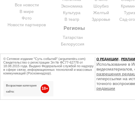
Все новости
Экономика
Шоубиз
Крими
В мире
Культура
Желтый
Тури
Фото
В театр
Здоровье
Сад-ог
Новости партнеров
Регионы
Татарстан
Белоруссия
© Сетевое издание "Суть событий" (argumentiru.com)
О РЕДАКЦИИ
,
РЕКЛА
Свидетельство о регистрации Эл № ФС77-62778 от
Использование в И
18.08.2015 года. Выдано Федеральной службой по надзору
видеоматериалов, 
в сфере связи, информационных технологий и массовых
коммуникаций (Роскомнадзор).
разрешения редак
гиперссылки на ист
точного воспроизв
Возрастная категория
редакции
18+
сайта: