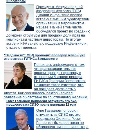
инвесторам
Президент Международной
федерации футбола (FIFA)
Джанни Инфантино провел
встречу с высшим руководством
организации в марокканском
Рабате. На ней в том числе
обсуждался проект по созданию
дочерней структуры для продажи доли прав на
чемпионаты частным инвесторам. По итогам
встречи FIFA заявила о поддержке Инфантино и
отказе от проекта.
"Ведомости": МВД проводит проверку теперь уже
экс-ректора ГИТИСа Заславского
Появилась информация о том,
что правоохранительные
органы проводят проверку в
отношении бывшего ректора
ГИТИСа Григория Заславского.
Накануне стало известно, что
он покидает должность 5
августа. Как сообщалось, ректор написал
заявление об отставке по собственному желанию.
Олег Газманов попросил отпустить его экс-
продюсера из СИЗО после выплаты 12 млн
Олег Газманов попросил
отпустить из СИЗО его экс-
продюсера Филиппа Россу.
Ранее тот был арестован по
обвинению в мошенничестве, а