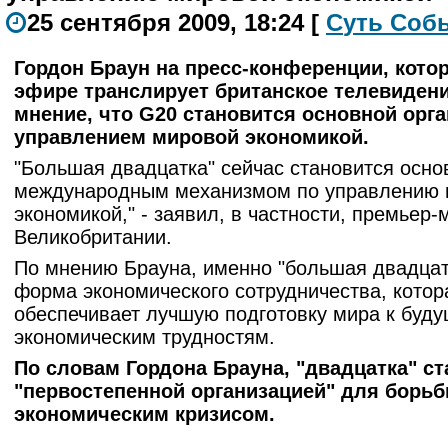
25 сентября 2009, 18:24
[
С
уть
С
о
б
Гордон Браун на пресс-конференции, кото
эфире транслирует британское телевидени
мнение, что G20 становится основной орг
управлением мировой экономикой.
"Большая двадцатка" сейчас становится осн
международным механизмом по управлению 
экономикой," - заявил, в частности, премьер-
Великобритании.
По мнению Брауна, именно "большая двадцат
форма экономического сотрудничества, котор
обеспечивает лучшую подготовку мира к буд
экономическим трудностям.
По словам Гордона Брауна, "двадцатка" ст
"первостепенной организацией" для борь
экономическим кризисом.