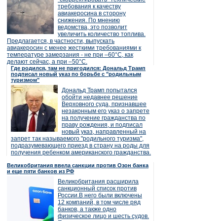
требования к качеству
авиакеросина в сторону
снижения. По мнению
ведомства, это позволит
увеличить количество топлива.
Предлагается, в частности, выпускать
авиакеросин с менее жесткими требованиями к
температуре замерзания - не при –60°C, как
делают сейчас, а при –50°C.
Где родился, там не пригодился: Дональд Трамп
подписал новый указ по борьбе с "родильным
туризмом"
Дональд Трамп попытался
обойти недавнее решение
Верховного суда, признавшее
незаконным его указ о запрете
на получение гражданства по
праву рождения, и подписал
новый указ, направленный на
запрет так называемого "родильного туризма",
подразумевающего приезд в страну на роды для
получения ребенком американского гражданства.
Великобритания ввела санкции против Озон банка
и еще пяти банков из РФ
Великобритания расширила
санкционный список против
России.В него были включены
12 компаний, в том числе ряд
банков, а также одно
физическое лицо и шесть судов.