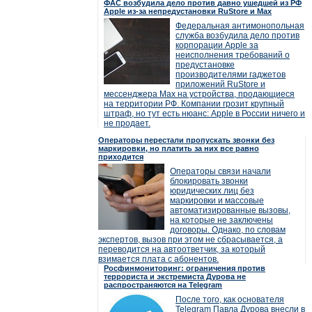
ФАС возбудила дело против давно ушедшей из РФ
Apple из-за непредустановки RuStore и Max
Федеральная антимонопольная
служба возбудила дело против
корпорации Apple за
неисполнения требований о
предустановке
производителями гаджетов
приложений RuStore и
мессенджера Max на устройства, продающиеся
на территории РФ. Компании грозит крупный
штраф, но тут есть нюанс: Apple в России ничего и
не продает.
Операторы перестали пропускать звонки без
маркировки, но платить за них все равно
приходится
Операторы связи начали
блокировать звонки
юридических лиц без
маркировки и массовые
автоматизированные вызовы,
на которые не заключены
договоры. Однако, по словам
экспертов, вызов при этом не сбрасывается, а
переводится на автоответчик, за который
взимается плата с абонентов.
Росфинмониторинг: ограничения против
террориста и экстремиста Дурова не
распространяются на Telegram
После того, как основателя
Telegram Павла Дурова внесли в