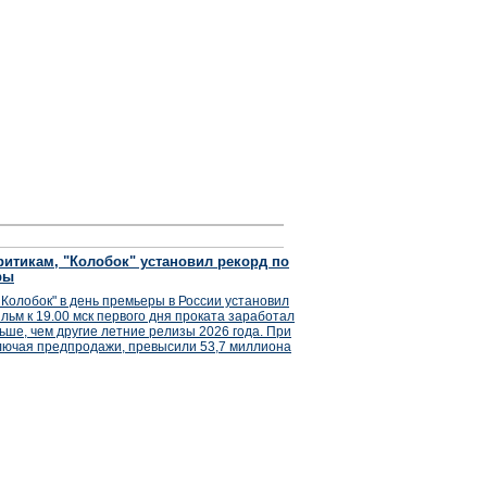
итикам, "Колобок" установил рекорд по
ры
Колобок" в день премьеры в России установил
льм к 19.00 мск первого дня проката заработал
ьше, чем другие летние релизы 2026 года. При
лючая предпродажи, превысили 53,7 миллиона