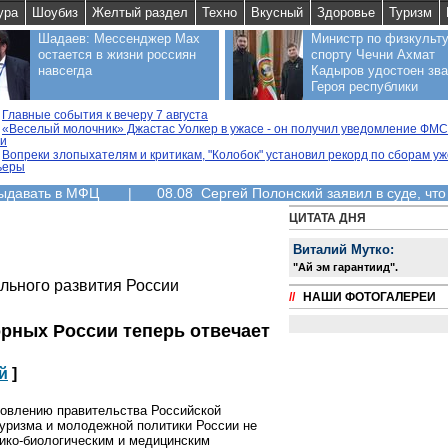
ура
Шоубиз
Желтый раздел
Техно
Вкусный
Здоровье
Туризм
Шадаев: Мессенджер Max
Министр по физкульту
остается в жизни россиян
спорту Чечни Ахмат
навсегда
Кадыров удостоен зв
Героя республики
Главные события к вечеру 7 августа
«Веселый молочник» Джастас Уолкер в ужасе - он получил уведомление ФМС
ии
Вопреки злопыхателям и критикам, "Колобок" установил рекорд по сборам уж
ьеры
выдавать в МФЦ
|
08.08 Сергей Полонский заявил в суде, что
ЦИТАТА ДНЯ
Виталий Мутко:
"Aй эм гарантиид".
льного развития России
//
НАШИ ФОТОГАЛЕРЕИ
рных России теперь отвечает
й
]
новлению правительства Российской
уризма и молодежной политики России не
ико-биологическим и медицинским