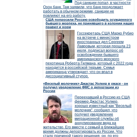
Под санкции попал, в частности
Озон банк. Там заявили, что банк продолжает
работать в обычном режиме, санкции не
повлияют на его работу.
США попросили Россию освободить осужденного
бывшего морпеха, не принявшего в колонии наших
правил и норм
Госсекретарь США Марко Рубио
на встрече с министром
иностранных дел Сергеем
Лавровым, которая прошла 23
июля, подписал вопрос об
освобождении бывшего
американского морского
пехотинца Роберта Гилмана, который с 2022 года
находится в российской тюрьме. Семья
американца утверждает, что он впал в
диссоциативный ступор.
«Веселый молочник» Джастас Уолкер в ужасе - он
получил уведомление ФМС о депортации из
России
Переехавший в Россию из США
фермер Джастас Уолкер,
хорошо известный как "Веселый
молочник", сообщил, что
получил уведомление
миграционной службы об
аннулировании вида на
жительство. Его вместе с семьей в ближайшее
время должны депортировать из России. Что
стало причиной такого решения, он, по его