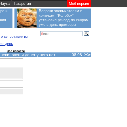
Наука
Татарстан
Моб версия
ре и
Вопреки злопыхателям и
критикам, "Колобок"
ания
установил рекорд по сборам
уже в день премьеры
 о депортации из
е в день
Все новости
 невиновен и денег у него нет
|
08.08 Жители Курильских ос