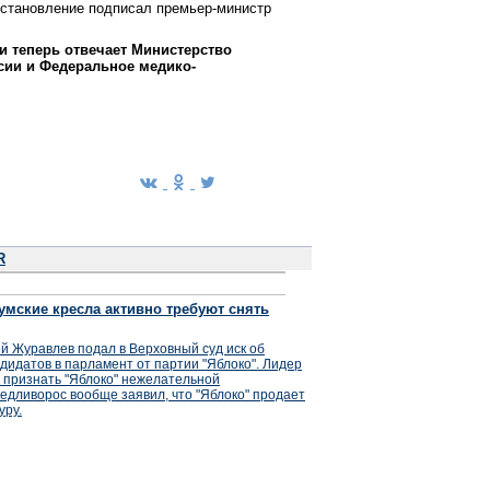
остановление подписал премьер-министр
и теперь отвечает Министерство
сии и Федеральное медико-
R
умские кресла активно требуют снять
й Журавлев подал в Верховный суд иск об
дидатов в парламент от партии "Яблоко". Лидер
 признать "Яблоко" нежелательной
едливорос вообще заявил, что "Яблоко" продает
уру.