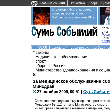
Главные события
Экономика
Спорт
Культ
В Екатеринбурге загорелся
логистический объект
Wildberries после атаки ВСУ
07.08
07.08
Росс
07.08
прем
|
08.08 Паспорта и права россиянам будут 
#
законы
,
медицинское обслуживание
,
спорт
,
сборные России
,
Министерство здравоохранения и социа
За медицинское обслуживание сбо
Минздрав
27 октября 2009, 09:51
[
С
уть
С
о
б
ыти
Согласно обнародованному вчера вечером поста
Федерации № 812, отныне Министерство спорта т
имеет права заниматься медико-санитарным, мед