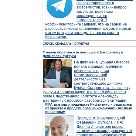
список террористов и
экстремистов, возник вопрос,
как это затронет сам
мессенджер и его
пользователей. В
Росфинмониторинге заявили, что на сервис не
распространяются ограничения, которые в связи
с этим статусом накладываются на самого
бизнесмена.
СЛУХИ, СКАНДАЛЫ, СПЛЕТНИ
Омаров обратился за помощью к Бастрыкину в
деле своей супруги
На днях жена Курбана Омарова
попала в скандал. Валерию
обвинили в ведении
косметологической
деятельности без
соответствующего диплома.
Курбан Омаров встал на защиту
супруги и записал видео, в котором обратился к
главе Следственного Комитета Александру
Бастрыкину с просьбой разобраться в ситуации.
FIFA заявила о поддержке Инфантино и отказалась
от проекта о продаже прав на чемпионаты частным
инвесторам
Президент Международной
федерации футбола (FIFA)
Джанни Инфантино провел
встречу с высшим руководством
организации в марокканском