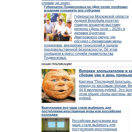
словам, не знает.
Губернатор Подмосковья на «Дне поля» пообещал
аграриям сохранить все субсидии
Губернатор Московской области
Андрей Воробьёв посетил
главную аграрную выставку
региона «День поля – 2026» в
деревне Бунятино
Дмитровского округа, где
обсудил с фермерами меры
поддержки, внедрение технологий и задачи
продовольственной безопасности. Об этом
сообщили в пресс-службе правительства
Подмосковья.
НАШИ ПУБЛИКАЦИИ
Вопреки злопыхателям и кр
сборам уже в день премье
Картина "Последний богатырь. 
рекорд по кассовым сборам. Фи
44,8 миллиона рублей. Это бол
этом общие сборы картины, вк
рублей.
Выпускники все чаще стали выбирать для
поступления иностранные вузы или российские
колледжи
Российские выпускники все
чаще стали выбирать для
поступления иностранные