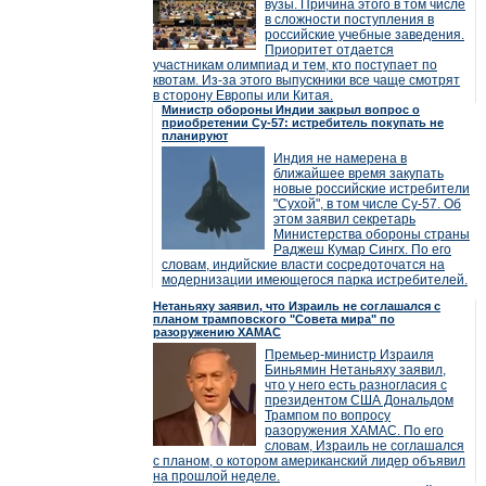
вузы. Причина этого в том числе
в сложности поступления в
российские учебные заведения.
Приоритет отдается
участникам олимпиад и тем, кто поступает по
квотам. Из-за этого выпускники все чаще смотрят
в сторону Европы или Китая.
Министр обороны Индии закрыл вопрос о
приобретении Су-57: истребитель покупать не
планируют
Индия не намерена в
ближайшее время закупать
новые российские истребители
"Сухой", в том числе Су-57. Об
этом заявил секретарь
Министерства обороны страны
Раджеш Кумар Сингх. По его
словам, индийские власти сосредоточатся на
модернизации имеющегося парка истребителей.
Нетаньяху заявил, что Израиль не соглашался с
планом трамповского "Совета мира" по
разоружению ХАМАС
Премьер-министр Израиля
Биньямин Нетаньяху заявил,
что у него есть разногласия с
президентом США Дональдом
Трампом по вопросу
разоружения ХАМАС. По его
словам, Израиль не соглашался
с планом, о котором американский лидер объявил
на прошлой неделе.