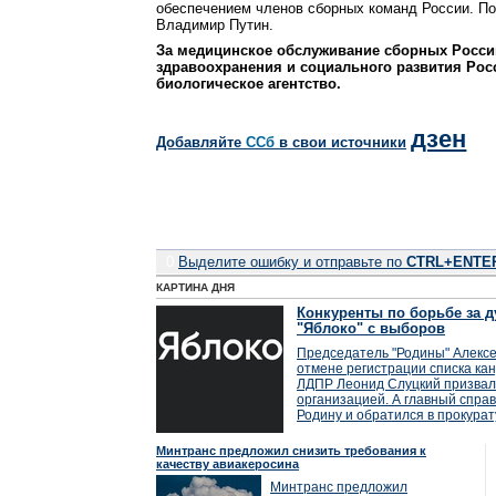
обеспечением членов сборных команд России. П
Владимир Путин.
За медицинское обслуживание сборных Росси
здравоохранения и социального развития Рос
биологическое агентство.
дзен
Добавляйте
CСб
в свои источники
0
Выделите ошибку и отправьте по
CTRL+ENTE
КАРТИНА ДНЯ
Конкуренты по борьбе за д
"Яблоко" с выборов
Председатель "Родины" Алексе
отмене регистрации списка кан
ЛДПР Леонид Слуцкий призвал
организацией. А главный справ
Родину и обратился в прокурат
Минтранс предложил снизить требования к
качеству авиакеросина
Минтранс предложил