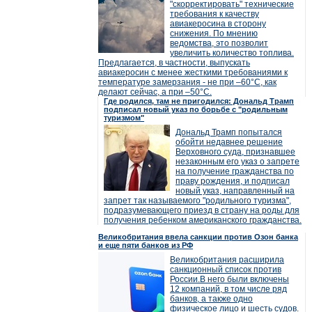
"скорректировать" технические
требования к качеству
авиакеросина в сторону
снижения. По мнению
ведомства, это позволит
увеличить количество топлива.
Предлагается, в частности, выпускать
авиакеросин с менее жесткими требованиями к
температуре замерзания - не при –60°C, как
делают сейчас, а при –50°C.
Где родился, там не пригодился: Дональд Трамп
подписал новый указ по борьбе с "родильным
туризмом"
Дональд Трамп попытался
обойти недавнее решение
Верховного суда, признавшее
незаконным его указ о запрете
на получение гражданства по
праву рождения, и подписал
новый указ, направленный на
запрет так называемого "родильного туризма",
подразумевающего приезд в страну на роды для
получения ребенком американского гражданства.
Великобритания ввела санкции против Озон банка
и еще пяти банков из РФ
Великобритания расширила
санкционный список против
России.В него были включены
12 компаний, в том числе ряд
банков, а также одно
физическое лицо и шесть судов.