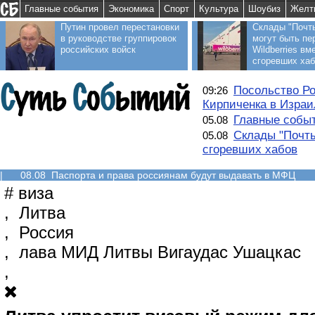
Главные события
Экономика
Спорт
Культура
Шоубиз
Желт
Путин провел перестановки
Склады "Почт
в руководстве группировок
могут быть пе
российских войск
Wildberries вм
сгоревших ха
Посольство Ро
09:26
Кирпиченка в Израи
Главные событ
05.08
Склады "Почты
05.08
сгоревших хабов
|
08.08 Паспорта и права россиянам будут выдавать в МФЦ
#
виза
,
Литва
,
Россия
,
лава МИД Литвы Вигаудас Ушацкас
,