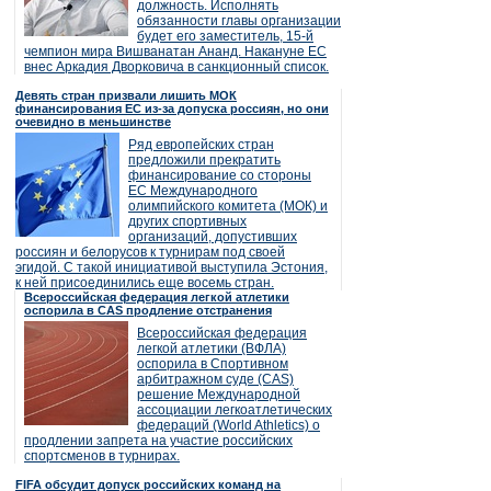
должность. Исполнять
обязанности главы организации
будет его заместитель, 15-й
чемпион мира Вишванатан Ананд. Накануне ЕС
внес Аркадия Дворковича в санкционный список.
Девять стран призвали лишить МОК
финансирования ЕС из-за допуска россиян, но они
очевидно в меньшинстве
Ряд европейских стран
предложили прекратить
финансирование со стороны
ЕС Международного
олимпийского комитета (МОК) и
других спортивных
организаций, допустивших
россиян и белорусов к турнирам под своей
эгидой. С такой инициативой выступила Эстония,
к ней присоединились еще восемь стран.
Всероссийская федерация легкой атлетики
оспорила в CAS продление отстранения
Всероссийская федерация
легкой атлетики (ВФЛА)
оспорила в Спортивном
арбитражном суде (CAS)
решение Международной
ассоциации легкоатлетических
федераций (World Athletics) о
продлении запрета на участие российских
спортсменов в турнирах.
FIFA обсудит допуск российских команд на