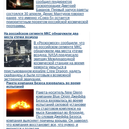
сообщил гендиректор
госкорпорации Дмитрий
Баканов. Первый запуск ракеты
состоялся 30 апреля. Денис Мантуров говорил
ранее, что именно «Союз-5» остается
приоритетным проектом российской космической
программы.
На российском сегменте МКС обнаружили два
места утечки воздуха
В «Роскосмосе» сообщили, что
на российском сегменте МКС
обнаружили два места утечки
воздуха. NASA предписало
экипажу Международной
космической станции на время
ремонта укрыться в
пристыкованном корабле Crew Dragon, надеть
скафандры и были готовым к возможной
экстренной эвакуации.
Ракета компании Безоса взорвалась во время
испытаний
Ракета-носитель New Glenn
компании Blue Origin Джеффа
Безоса взорвалась во время
испытаний силовой установки
на стартовом комплексе на
мысе Канаверал во Флориде.
По словам Джеффа Безоса,
компания выясняет причины взрыва. Он заверил,
что компания восстановит все, что нужно, и
вернется к полетам.