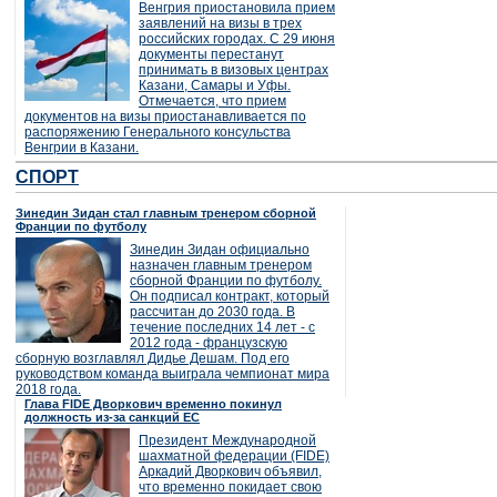
Венгрия приостановила прием
заявлений на визы в трех
российских городах. С 29 июня
документы перестанут
принимать в визовых центрах
Казани, Самары и Уфы.
Отмечается, что прием
документов на визы приостанавливается по
распоряжению Генерального консульства
Венгрии в Казани.
СПОРТ
Зинедин Зидан стал главным тренером сборной
Франции по футболу
Зинедин Зидан официально
назначен главным тренером
сборной Франции по футболу.
Он подписал контракт, который
рассчитан до 2030 года. В
течение последних 14 лет - с
2012 года - французскую
сборную возглавлял Дидье Дешам. Под его
руководством команда выиграла чемпионат мира
2018 года.
Глава FIDE Дворкович временно покинул
должность из-за санкций ЕС
Президент Международной
шахматной федерации (FIDE)
Аркадий Дворкович объявил,
что временно покидает свою