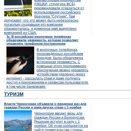
компьютерным инцидентам
(НКЦКИ, структура ФСБ)
рекомендовали отказаться от
использования российского
браузера "Спутник". Там
допускают, что это может быть небезопасно,
поскольку создавшая его компания
обанкротилась, а доменное имя выкуплено
компанией из США.
Ъ: В российских кнопочных телефонах
обнаружили уязвимость, которая позволяет
управлять телефоном посторонним
В кнопочных телефонах,
произведенных российским
брендом, была обнаружена
встроенная уязвимость. С
помощью этого программного
обеспечения можно управлять
устройством удаленно через
интернет - рассылать спам и даже получать
доступ к приложениям и сервисам пользователя,
в том числе банковские.
ТУРИЗМ
Власти Черногории объявили о введении виз для
граждан России и ряда других стран с 1 ноября
Черногория вводит визы для
граждан России и Белоруссии.
Решение вступит в силу с 1
ноября. Об этом сообщается на
сайте правительства страны.