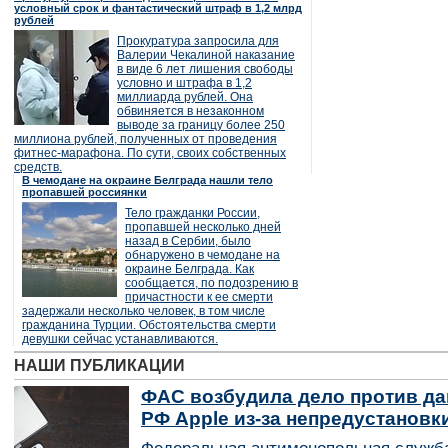
условный срок и фантастический штраф в 1,2 млрд
рублей
Прокуратура запросила для
Валерии Чекалиной наказание
в виде 6 лет лишения свободы
условно и штрафа в 1,2
миллиарда рублей. Она
обвиняется в незаконном
выводе за границу более 250
миллиона рублей, полученных от проведения
фитнес-марафона. По сути, своих собственных
средств.
В чемодане на окраине Белграда нашли тело
пропавшей россиянки
Тело гражданки России,
пропавшей несколько дней
назад в Сербии, было
обнаружено в чемодане на
окраине Белграда. Как
сообщается, по подозрению в
причастности к ее смерти
задержали несколько человек, в том числе
гражданина Турции. Обстоятельства смерти
девушки сейчас устанавливаются.
НАШИ ПУБЛИКАЦИИ
ФАС возбудила дело против да
РФ Apple из-за непредустановк