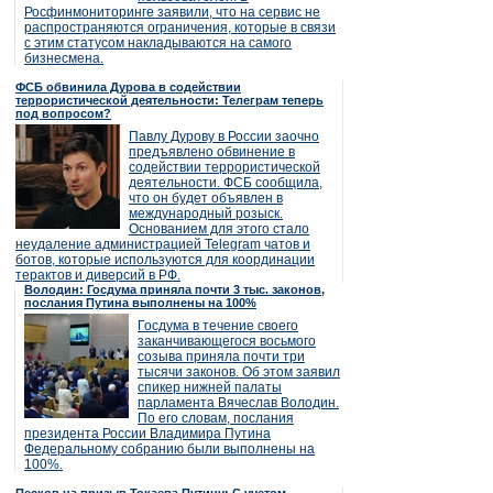
Росфинмониторинге заявили, что на сервис не
распространяются ограничения, которые в связи
с этим статусом накладываются на самого
бизнесмена.
ФСБ обвинила Дурова в содействии
террористической деятельности: Телеграм теперь
под вопросом?
Павлу Дурову в России заочно
предъявлено обвинение в
содействии террористической
деятельности. ФСБ сообщила,
что он будет объявлен в
международный розыск.
Основанием для этого стало
неудаление администрацией Telegram чатов и
ботов, которые используются для координации
терактов и диверсий в РФ.
Володин: Госдума приняла почти 3 тыс. законов,
послания Путина выполнены на 100%
Госдума в течение своего
заканчивающегося восьмого
созыва приняла почти три
тысячи законов. Об этом заявил
спикер нижней палаты
парламента Вячеслав Володин.
По его словам, послания
президента России Владимира Путина
Федеральному собранию были выполнены на
100%.