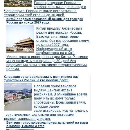
Ранее гражданам России не
требовалась виза для въезда в
Черногорию. Россияне могли оставаться на
территории этой страны до 30 дней.
Китай продлил безвизовый режим для граждан
России до конца 2027 года
Китай продлил безвизовый
режим для граждан России.
Въезжать на территорию
страны без виз россияне смогут
до конца 2027 года.
Информация об этом
опубликована на сайте
Министерства иностранных дел Китая. Россияне
могут находиться в стране до 30 дней без
оформления визы в том числе с туристическими
целями.
Словакия остановила выдачу шенгенских виз
туристам из России: а кто вообще дает?
Словакия приостановила
выдачу шенгенских виз
россиянам. В ближайшее время
получить их могут только
спортсмены. Всем заявителям,
которые ранее
зарегистрировались на подачу с
туристическими, деловыми или гостевыми
целями, запись аннулируют.
Венгрия приостановила прием заявлений на визы
в Казани, Самаре и Уфе