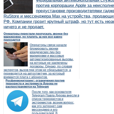
Федеральная антимонопольная служба
против корпорации Apple за неисполн
предустановке производителями гадж
RuStore и мессенджера Max на устройства, продающи
РФ. Компании грозит крупный штраф, но тут есть нюан
ничего и не продает.
Операторы перестали пропускать звонки без
маркировки, но платить за них все равно
приходится
Операторы связи начали
блокировать звонки
юридических лиц без
маркировки и массовые
автоматизированные вызовы,
на которые не заключены
договоры. Однако, по словам
экспертов, вызов при этом не сбрасывается, а
переводится на автоответчик, за который
взимается плата с абонентов.
Росфинмониторинг: ограничения против
террориста и экстремиста Дурова не
распространяются на Telegram
После того, как основателя
Telegram Павла Дурова внесли в
список террористов и
экстремистов, возник вопрос,
как это затронет сам
мессенджер и его
пользователей. В