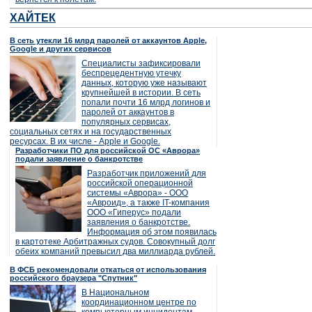
ХАЙТЕК
В сеть утекли 16 млрд паролей от аккаунтов Apple,
Google и других сервисов
Специалисты зафиксировали
беспрецедентную утечку
данных, которую уже называют
крупнейшей в истории. В сеть
попали почти 16 млрд логинов и
паролей от аккаунтов в
популярных сервисах,
социальных сетях и на государственных
ресурсах. В их числе - Apple и Google.
Разработчики ПО для российской ОС «Аврора»
подали заявление о банкротстве
Разработчик приложений для
российской операционной
системы «Аврора» - ООО
«Авроид», а также IT-компания
ООО «Гиперус» подали
заявления о банкротстве.
Информация об этом появилась
в картотеке Арбитражных судов. Совокупный долг
обеих компаний превысил два миллиарда рублей.
В ФСБ рекомендовали откаться от использования
российского браузера "Спутник"
В Национальном
координационном центре по