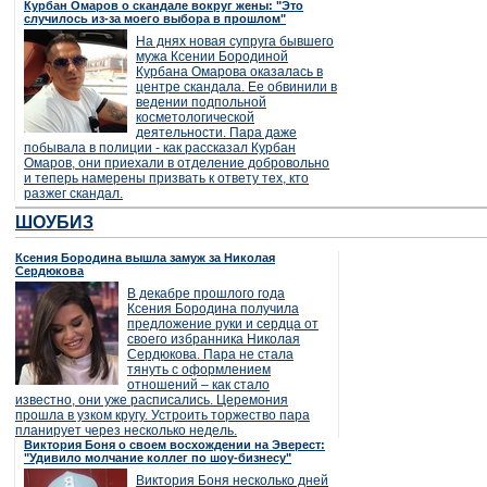
Курбан Омаров о скандале вокруг жены: "Это
случилось из-за моего выбора в прошлом"
На днях новая супруга бывшего
мужа Ксении Бородиной
Курбана Омарова оказалась в
центре скандала. Ее обвинили в
ведении подпольной
косметологической
деятельности. Пара даже
побывала в полиции - как рассказал Курбан
Омаров, они приехали в отделение добровольно
и теперь намерены призвать к ответу тех, кто
разжег скандал.
ШОУБИЗ
Ксения Бородина вышла замуж за Николая
Сердюкова
В декабре прошлого года
Ксения Бородина получила
предложение руки и сердца от
своего избранника Николая
Сердюкова. Пара не стала
тянуть с оформлением
отношений – как стало
известно, они уже расписались. Церемония
прошла в узком кругу. Устроить торжество пара
планирует через несколько недель.
Виктория Боня о своем восхождении на Эверест:
"Удивило молчание коллег по шоу-бизнесу"
Виктория Боня несколько дней