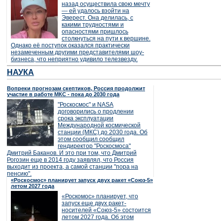
назад осуществила свою мечту
— ей удалось взойти на
Эверест. Она делилась, с
какими трудностями и
опасностями пришлось
столкнуться на пути к вершине.
Однако её поступок оказался практически
незамеченным другими представителями шоу-
бизнеса, что неприятно удивило телезвезду.
НАУКА
Вопреки прогнозам скептиков, Россия продолжит
участие в работе МКС - пока до 2030 года
"Роскосмос" и NASA
договорились о продлении
срока эксплуатации
Международной космической
станции (МКС) до 2030 года. Об
этом сообщил сообщил
гендиректор "Роскосмоса"
Дмитрий Баканов. И это при том, что Дмитрий
Рогозин еще в 2014 году заявлял, что Россия
выходит из проекта, а самой станции "пора на
пенсию".
«Роскосмос» планирует запуск двух ракет «Союз-5»
летом 2027 года
«Роскомос» планирует, что
запуск еще двух ракет-
носителей «Союз-5» состоится
летом 2027 года. Об этом