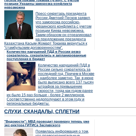
Песков на призыв Токаева Путину: С учетом
позиции Украины заморозка конфликта
невозможна
Пресс-секретарь президента
России Дмитрий Песков заявил,
что заморозка российско-
украинского конфликта с учетом
позиции Киева невозможна.
Таким образом он отреагировал
на предложение президента
Казахстана Касым-Жомарт Токаева вернуться к
"стамбульским договоренностям".
Количество нарушений ПДД в России резко
сократилось, сократились и запланированные
поступления в бюджет
Количество нарушений ПДД в
России сильно сократилось за
последний год. Причем в Москве
- наиболее заметно. Так, в июне
было выписано всего 137 тысяч
штрафов за превышение
скорости, тогда как годом ранее
их было 15 раз больше - более 2 миллионов.
Соответственно недополучают в этом году и
региональные бюджеты.
СЛУХИ, СКАНДАЛЫ, СПЛЕТНИ
"Ведомости": МВД проводит проверку теперь уже
экс-ректора ГИТИСа Заславского
Появилась информация о том,
что правоохранительные