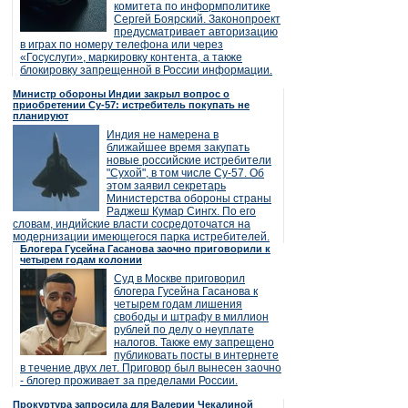
комитета по информполитике
Сергей Боярский. Законопроект
предусматривает авторизацию
в играх по номеру телефона или через
«Госуслуги», маркировку контента, а также
блокировку запрещенной в России информации.
Министр обороны Индии закрыл вопрос о
приобретении Су-57: истребитель покупать не
планируют
Индия не намерена в
ближайшее время закупать
новые российские истребители
"Сухой", в том числе Су-57. Об
этом заявил секретарь
Министерства обороны страны
Раджеш Кумар Сингх. По его
словам, индийские власти сосредоточатся на
модернизации имеющегося парка истребителей.
Блогера Гусейна Гасанова заочно приговорили к
четырем годам колонии
Суд в Москве приговорил
блогера Гусейна Гасанова к
четырем годам лишения
свободы и штрафу в миллион
рублей по делу о неуплате
налогов. Также ему запрещено
публиковать посты в интернете
в течение двух лет. Приговор был вынесен заочно
- блогер проживает за пределами России.
Прокуртура запросила для Валерии Чекалиной