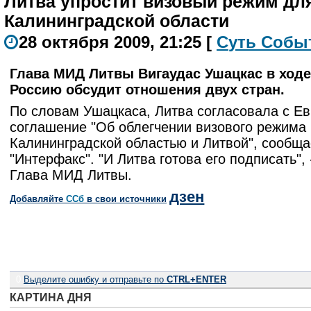
Литва упростит визовый режим дл
Калининградской области
28 октября 2009, 21:25
[
С
уть
С
о
б
ы
Глава МИД Литвы Вигаудас Ушацкас в ходе
Россию обсудит отношения двух стран.
По словам Ушацкаса, Литва согласовала с Е
соглашение "Об облегчении визового режима
Калининградской областью и Литвой", сообща
"Интерфакс". "И Литва готова его подписать",
Глава МИД Литвы.
дзен
Добавляйте
CСб
в свои источники
0
Выделите ошибку и отправьте по
CTRL+ENTER
КАРТИНА ДНЯ