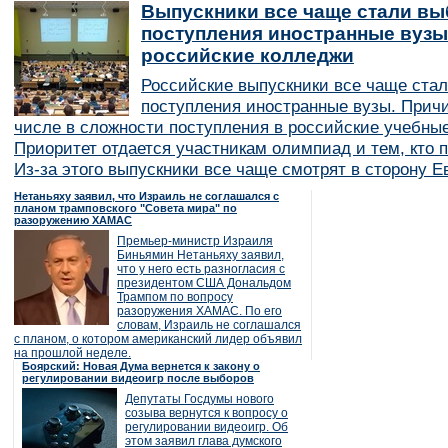
Выпускники все чаще стали вы
поступления иностранные вузы
российские колледжи
Российские выпускники все чаще ста
поступления иностранные вузы. Причи
числе в сложности поступления в российские учебные
Приоритет отдается участникам олимпиад и тем, кто п
Из-за этого выпускники все чаще смотрят в сторону Е
Нетаньяху заявил, что Израиль не соглашался с
планом трамповского "Совета мира" по
разоружению ХАМАС
Премьер-министр Израиля
Биньямин Нетаньяху заявил,
что у него есть разногласия с
президентом США Дональдом
Трампом по вопросу
разоружения ХАМАС. По его
словам, Израиль не соглашался
с планом, о котором американский лидер объявил
на прошлой неделе.
Боярский: Новая Дума вернется к закону о
регулировании видеоигр после выборов
Депутаты Госдумы нового
созыва вернутся к вопросу о
регулировании видеоигр. Об
этом заявил глава думского