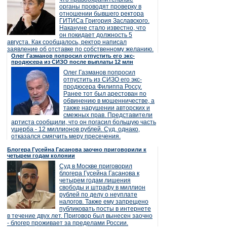
органы проводят проверку в
отношении бывшего ректора
ГИТИСа Григория Заславского.
Накануне стало известно, что
он покидает должность 5
августа. Как сообщалось, ректор написал
заявление об отставке по собственному желанию.
Олег Газманов попросил отпустить его экс-
продюсера из СИЗО после выплаты 12 млн
Олег Газманов попросил
отпустить из СИЗО его экс-
продюсера Филиппа Россу.
Ранее тот был арестован по
обвинению в мошенничестве, а
также нарушении авторских и
смежных прав. Представители
артиста сообщили, что он погасил большую часть
ущерба - 12 миллионов рублей. Суд, однако,
отказался смягчить меру пресечения.
Блогера Гусейна Гасанова заочно приговорили к
четырем годам колонии
Суд в Москве приговорил
блогера Гусейна Гасанова к
четырем годам лишения
свободы и штрафу в миллион
рублей по делу о неуплате
налогов. Также ему запрещено
публиковать посты в интернете
в течение двух лет. Приговор был вынесен заочно
- блогер проживает за пределами России.