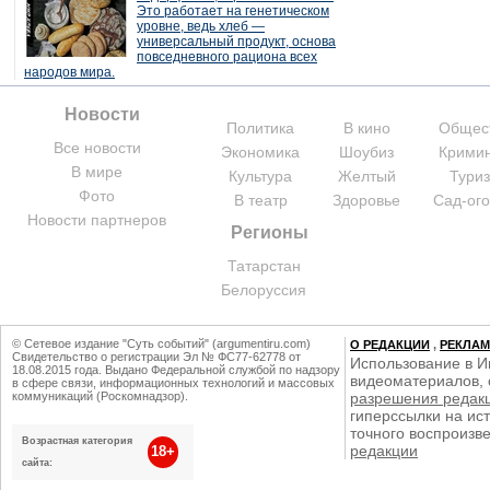
Это работает на генетическом
уровне, ведь хлеб —
универсальный продукт, основа
повседневного рациона всех
народов мира.
Новости
Политика
В кино
Общес
Все новости
Экономика
Шоубиз
Крими
В мире
Культура
Желтый
Тури
Фото
В театр
Здоровье
Сад-ог
Новости партнеров
Регионы
Татарстан
Белоруссия
© Сетевое издание "Суть событий" (argumentiru.com)
О РЕДАКЦИИ
,
РЕКЛА
Свидетельство о регистрации Эл № ФС77-62778 от
Использование в И
18.08.2015 года. Выдано Федеральной службой по надзору
видеоматериалов, 
в сфере связи, информационных технологий и массовых
коммуникаций (Роскомнадзор).
разрешения редак
гиперссылки на ист
точного воспроизв
Возрастная категория
редакции
18+
сайта: