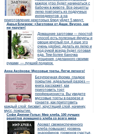
каждое утро будет начинаться с
бабочек в животе. Все рецепты
легко повторить из подручных
ингредиентов, а на
приготовление некоторых блюд уйдет 5 минут.
Дарья Близнюк: «Заготовки от Даши. Вкусно, как
ни «крути»!
Домашние заготовки — простой
способ есть полезные фрукты и
овощи круглый год. А еще это
очень удобно: делать их легко и
под рукой всегда будет готовая
еда. Тем более баночка
угощения, сделанного своими
руками, — лучший подарок.
Анна Аксёнова: Муссовые торты. Легче легкого!
Безупречная форма, гладкое
покрытие, идеальный разрез —
книга расскажет, как
приготовить торт
перфекциониста. Вы увидите
муссовые торты в разрезе и
узнаете, как приготовить
каждый слой: бисквит, хрустящий слой, начинку,
мусс, покрытие.
Софи Дюпюи-Голье: Мир хлеба. 100 лучших
рецептов домашнего хлеба со всего мира
Аромат свежеиспеченного
хлеба повышает уровень
эндорфинов, гормонов счастья.