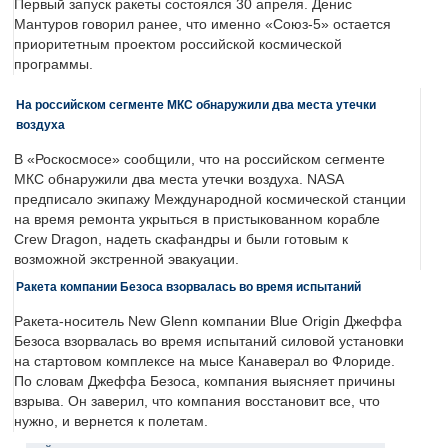
Первый запуск ракеты состоялся 30 апреля. Денис
Мантуров говорил ранее, что именно «Союз-5» остается
приоритетным проектом российской космической
программы.
На российском сегменте МКС обнаружили два места утечки
воздуха
В «Роскосмосе» сообщили, что на российском сегменте
МКС обнаружили два места утечки воздуха. NASA
предписало экипажу Международной космической станции
на время ремонта укрыться в пристыкованном корабле
Crew Dragon, надеть скафандры и были готовым к
возможной экстренной эвакуации.
Ракета компании Безоса взорвалась во время испытаний
Ракета-носитель New Glenn компании Blue Origin Джеффа
Безоса взорвалась во время испытаний силовой установки
на стартовом комплексе на мысе Канаверал во Флориде.
По словам Джеффа Безоса, компания выясняет причины
взрыва. Он заверил, что компания восстановит все, что
нужно, и вернется к полетам.