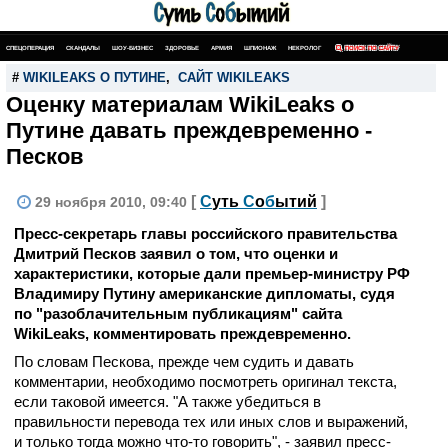
СПЕЦОПЕРАЦИЯ
СКАНДАЛЫ
ШОУ-БИЗНЕС
ЗДОРОВЬЕ
АРМИЯ
ШПИОНАЖ
НЕКРОЛОГ
ПОИСК ПО САЙТУ
#
WIKILEAKS О ПУТИНЕ
,
САЙТ WIKILEAKS
Оценку материалам WikiLeaks о
Путине давать преждевременно -
Песков
[
С
уть
С
о
б
ытий
]
29 ноября 2010, 09:40
Пресс-секретарь главы российского правительства
Дмитрий Песков заявил о том, что оценки и
характеристики, которые дали премьер-министру РФ
Владимиру Путину американские дипломаты, судя
по "разоблачительным публикациям" сайта
WikiLeaks, комментировать преждевременно.
По словам Пескова, прежде чем судить и давать
комментарии, необходимо посмотреть оригинал текста,
если таковой имеется. "А также убедиться в
правильности перевода тех или иных слов и выражений,
и только тогда можно что-то говорить", - заявил пресс-