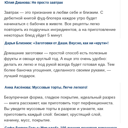
Юлия Дианова: Не просто завтрак
Завтрак — это признание в любви себе и близким. С
дебютной книгой фуд-блогера каждое утро будет
начинаться с бабочек в животе. Все рецепты легко
повторить из подручных ингредиентов, а на приготовление
некоторых блюд уйдет 5 минут.
Дарья Близнюк: «Заготовки от Даши. Вкусно, как ни «крути»!
Домашние заготовки — простой способ есть полезные
фрукты и овощи круглый год. А еще это очень удобно:
делать их легко и под рукой всегда будет готовая еда. Тем
более баночка угощения, сделанного своими руками, —
лучший подарок.
Анна Аксёнова: Муссовые торты. Легче легкого!
Безупречная форма, гладкое покрытие, идеальный разрез
— книга расскажет, как приготовить торт перфекциониста.
Вы увидите муссовые торты в разрезе и узнаете, как
приготовить каждый слой: бисквит, хрустящий слой,
начинку, мусс, покрытие.
Софи Дюпюи-Голье: Мир хлеба. 100 лучших рецептов домашнего