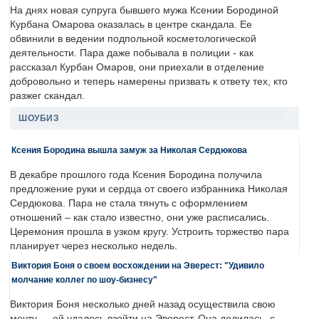
На днях новая супруга бывшего мужа Ксении Бородиной
Курбана Омарова оказалась в центре скандала. Ее
обвинили в ведении подпольной косметологической
деятельности. Пара даже побывала в полиции - как
рассказал Курбан Омаров, они приехали в отделение
добровольно и теперь намерены призвать к ответу тех, кто
разжег скандал.
ШОУБИЗ
Ксения Бородина вышла замуж за Николая Сердюкова
В декабре прошлого года Ксения Бородина получила
предложение руки и сердца от своего избранника Николая
Сердюкова. Пара не стала тянуть с оформлением
отношений – как стало известно, они уже расписались.
Церемония прошла в узком кругу. Устроить торжество пара
планирует через несколько недель.
Виктория Боня о своем восхождении на Эверест: "Удивило
молчание коллег по шоу-бизнесу"
Виктория Боня несколько дней назад осуществила свою
мечту — ей удалось взойти на Эверест. Она делилась, с