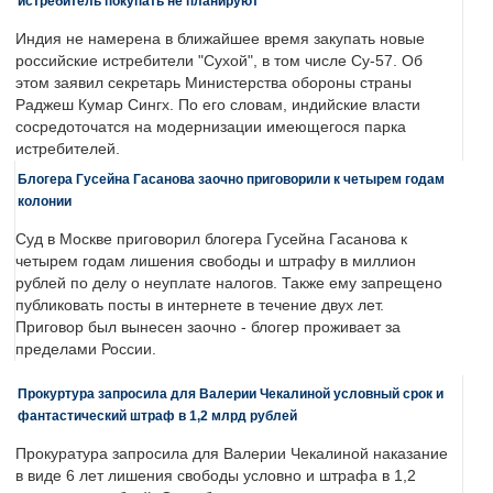
истребитель покупать не планируют
Индия не намерена в ближайшее время закупать новые
российские истребители "Сухой", в том числе Су-57. Об
этом заявил секретарь Министерства обороны страны
Раджеш Кумар Сингх. По его словам, индийские власти
сосредоточатся на модернизации имеющегося парка
истребителей.
Блогера Гусейна Гасанова заочно приговорили к четырем годам
колонии
Суд в Москве приговорил блогера Гусейна Гасанова к
четырем годам лишения свободы и штрафу в миллион
рублей по делу о неуплате налогов. Также ему запрещено
публиковать посты в интернете в течение двух лет.
Приговор был вынесен заочно - блогер проживает за
пределами России.
Прокуртура запросила для Валерии Чекалиной условный срок и
фантастический штраф в 1,2 млрд рублей
Прокуратура запросила для Валерии Чекалиной наказание
в виде 6 лет лишения свободы условно и штрафа в 1,2