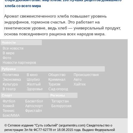
хлеба со всего мира
Аромат свежеиспеченного хлеба повышает уровень
эндорфинов, гормонов счастья. Это работает на
генетическом уровне, ведь хлеб — универсальный продукт,
основа повседневного рациона всех народов мира.
Новости
Все новости
В мире
Фото
Новости партнеров
Рубрики
Политика
В кино
Общество
Происшествия
Экономика
Шоубиз
Криминал
Авто
Культура
Желтый
Туризм
Хайтек
В театр
Здоровье
Сад-огород
Спорт
Регионы
Футбол
Баскетбол
Татарстан
Хоккей
Автоспорт
Белоруссия
Теннис
Фристайл
Бокс/ММА
© Сетевое издание "Суть событий" (argumentiru.com) Свидетельство о
регистрации Эл № ФС77-62778 от 18.08.2015 года. Выдано Федеральной