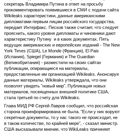
секретарь Владимира Путина в ответ на просьбу
прокомментировать появившиеся в СМИ с подачи сайта
Wikileaks характеристики, данные американскими
дипломатами первым лицам российского государства,
передает Интерфакс. Песков также считает, что следует
прояснить, какого уровня дипломаты и чиновники дают
характеристику Путину и в каких документах. Пять
ведущих американских и европейских изданий - The New
York Times (США), Le Monde (Франция), El Pais
(Испания), Spiegel (Германия) и The Guardian
(Великобритания) - разместили на своих сайтах
публикации, опирающиеся на материалы,
предоставленные им организацией Wikileaks. Анонсируя
данные материалы, Wikileaks утверждала, что они
позволят увидеть "новый мир". Публикация новых
материалов, посвященных внешней политике США,
стала третьей по счету для Wikileaks.
Глава МИД РФ Сергей Лавров сообщил, что российская
сторона проинформирована не была. "Если у них воруют
секретные документы, то у нас такого не происходит, не
в таком количестве, по крайней мере", - сказал министр.
США высказывали мнение, что WikiLeaks причиняет